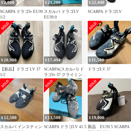
2,000
21,200
22,440
¥
¥
¥
SCARPA ドラゴlv EU39
スカルパ ドラゴLV
SCARPA ドラゴLV
1/2
EU39.0
20,900
17,494
11,500
¥
¥
¥
【新品】ドラゴ LV 37
SCARPA(スカルパ) ド
ドラゴLV 37
1/2
ラゴlv 37 クライミング
シューズ
12,500
13,500
19,000
¥
¥
¥
スカルパ インスティン
SCARPA ドラゴLV 41.5
新品 EU39.5 SCARPA