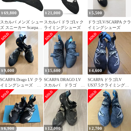
69,800
21,000
5,500
¥
¥
¥
スカルパ メンズ シュー
スカルパ ドラゴLv ク
ドラゴLV/SCARPA クラ
ズ スニーカー Scarpa
ライミングシューズ
イミングシューズ
Drago LV Climbing Shoe
White ホワイト
9,000
15,600
4,600
¥
¥
¥
SCARPA Drago LV クラ
SCARPA DRAGO LV
SCARPA ドラゴLV
イミングシューズ
スカルパ ドラゴ
US37.5クライミング
EU42
EU40 クライミングシ
ボルダリング シュー
ューズ
ズ
6,900
12,000
2,700
¥
¥
¥