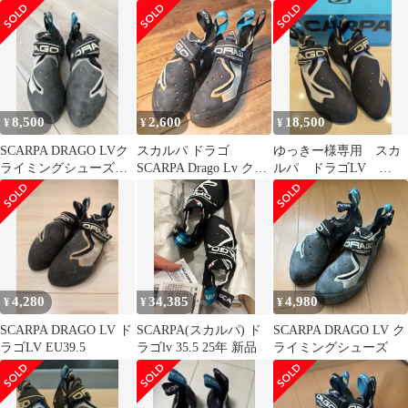
39.5
41.5(約26.5cm)
グシューズ38 1/2
8,500
2,600
18,500
¥
¥
¥
SCARPA DRAGO LVク
スカルパ ドラゴ
ゆっきー様専用 スカ
ライミングシューズ
SCARPA Drago Lv クラ
ルパ ドラゴLV
EU40½ (25.5cm)
イミング シューズ
EU41.5 クライミング
シューズ
4,280
34,385
4,980
¥
¥
¥
SCARPA DRAGO LV ド
SCARPA(スカルパ) ド
SCARPA DRAGO LV ク
ラゴLV EU39.5
ラゴlv 35.5 25年 新品
ライミングシューズ