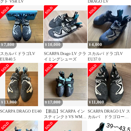
クト VSR LV
DRAGO LV
7,800
10,000
4,000
¥
¥
¥
スカルパ ドラゴLV
SCARPA Drago LV クラ
スカルパ ドラゴLV
EUR40.5
イミングシューズ
EU37.0
13,000
17,000
11,000
¥
¥
¥
SCARPA DRAGO EU40
【新品】SCARPA イン
SCARPA DRAGO LV ス
スティンクトVS WMN
カルパ ドラゴローボ
#37.5
リューム サイズeu37