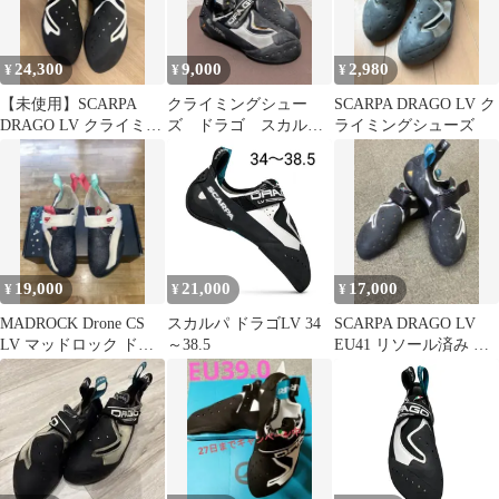
24,300
9,000
2,980
¥
¥
¥
【未使用】SCARPA
クライミングシュー
SCARPA DRAGO LV ク
DRAGO LV クライミン
ズ ドラゴ スカル
ライミングシューズ
グシューズ 37
パ レディース 37 1/2
19,000
21,000
17,000
¥
¥
¥
MADROCK Drone CS
スカルパ ドラゴLV 34
SCARPA DRAGO LV
LV マッドロック ドロ
～38.5
EU41 リソール済み ス
ーン
カルパ ドラゴLV