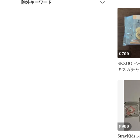
除外キーワード
ャ 3RAC
700
¥
SKZOO 
キズガチ
ピーム
980
¥
StrayKid