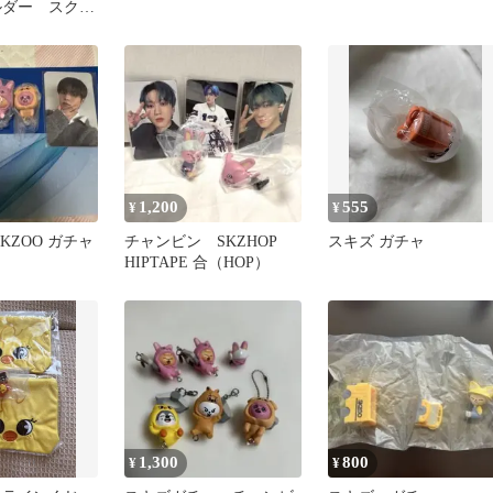
ルダー スクイ
ッカー
1,200
555
¥
¥
s SKZOO ガチャ
チャンビン SKZHOP
スキズ ガチャ
HIPTAPE 合（HOP）
1,300
800
¥
¥