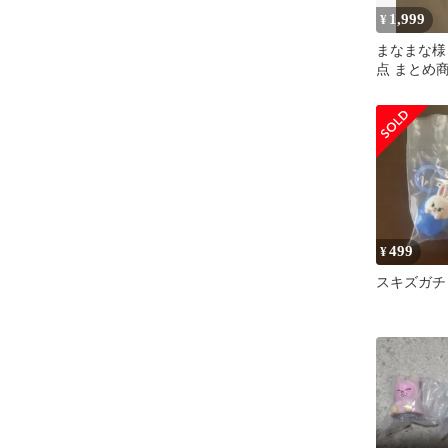
1,999
¥
まなまな様 
点 まとめ
499
¥
スキズガチ