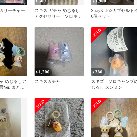
500
1,900
¥
¥
カリーチャー
スキズ ガチャ めじるし
StrayKids☆カプセルト
アクセサリー ソロキャ
6個セット
ンプ リービット
1,200
380
¥
¥
ャ めじるしア
スキズガチャ
スキズ ソロキャンプ
Ver. まとめ
じるし スンミン