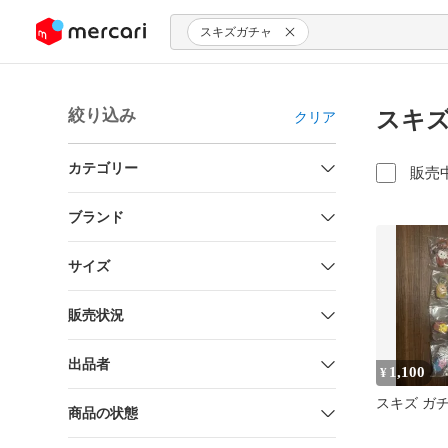
ンツにスキップ
スキズガチャ
絞り込み
スキズ
クリア
カテゴリー
販売
ブランド
サイズ
販売状況
出品者
1,100
¥
スキズ ガ
商品の状態