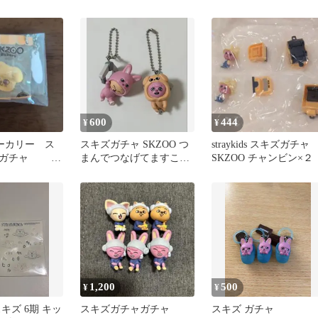
HA
600
444
¥
¥
ベーカリー ス
スキズガチャ SKZOO つ
straykids スキズガチャ
ャガチャ パ
まんでつなげてますこっ
SKZOO チャンビン×２
と
1,200
500
¥
¥
s スキズ 6期 キッ
スキズガチャガチャ
スキズ ガチャ