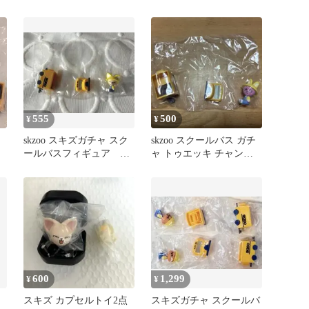
555
500
¥
¥
skzoo スキズガチャ スク
skzoo スクールバス ガチ
ールバスフィギュア ア
ャ トゥエッキ チャンビ
イエン
ン
600
1,299
¥
¥
スキズ カプセルトイ2点
スキズガチャ スクールバ