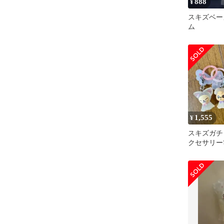
888
¥
スキズベー
ム
1,555
¥
スキズガチ
クセサリー雲
売り