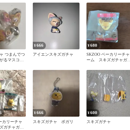
666
680
¥
¥
ャ つまんでつ
アイエンスキズガチャ
SKZOO ベーカリーチャ
がるマスコッ
ーム スキズガチャガ
ャ フォクシニー
6
666
600
¥
¥
ベーカリーチャ
スキズガチャ ポガリ
スキズガチャ
ズガチャガチ