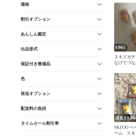
価格
割引オプション
あんしん鑑定
961
¥
出品形式
スキズガチ
なげてつな
保証付き整備品
ト VOL.2
色
発送オプション
配送料の負担
1,66
現在 ¥
タイムセール割引率
SKZOO 
ーム スキ