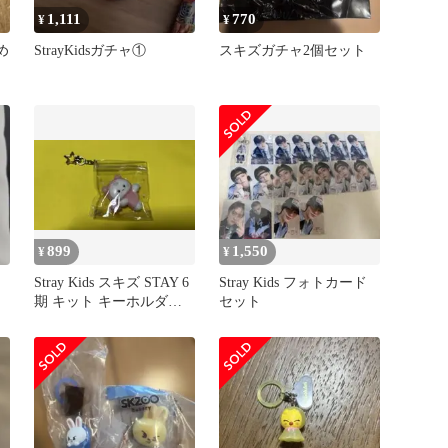
1,111
770
¥
¥
め
StrayKidsガチャ①
スキズガチャ2個セット
899
1,550
¥
¥
Stray Kids スキズ STAY 6
Stray Kids フォトカード
期 キット キーホルダー
セット
FC