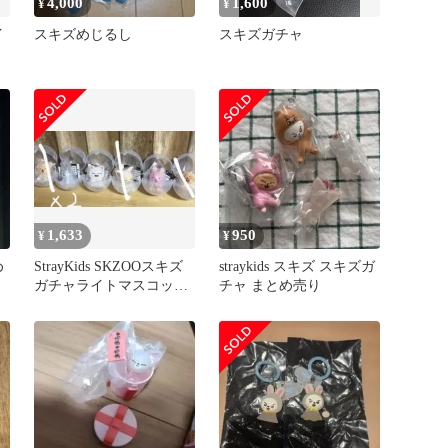
4,000
1,600
¥
¥
イ
スキズめじるし
スキズガチャ
1,633
950
¥
¥
め
StrayKids SKZOOスキズ
straykids スキズ スキズガ
ガチャライトマスコット
チャ まとめ売り
まとめ売り