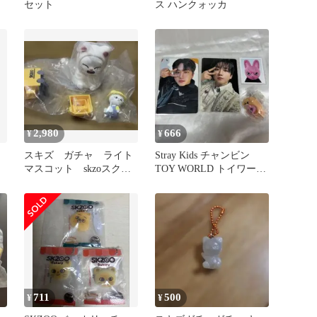
セット
ス ハンクォッカ
2,980
666
¥
¥
スキズ ガチャ ライト
Stray Kids チャンビン
マスコット skzoスクー
TOY WORLD トイワール
ルバスのセット ヒョン
ド トレカ
ジン
711
500
¥
¥