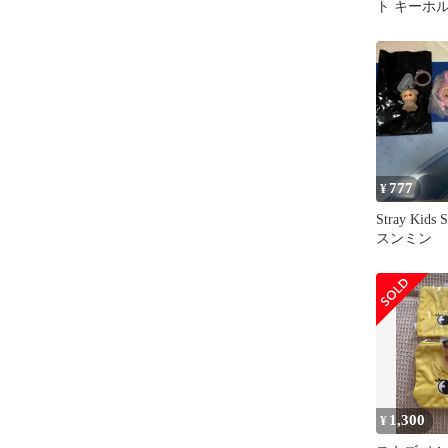
ト キーホ
ーズ ステ
777
¥
Stray Kid
スンミン
1,300
¥