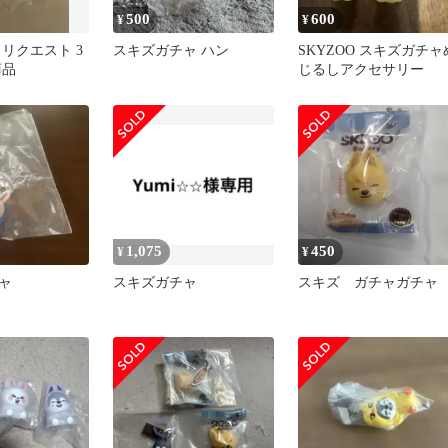
500
600
¥
¥
リクエスト 3
スキズガチャ ハン
SKYZOO スキズガチャ
商品
じるしアクセサリー
1,075
450
¥
¥
ャ
スキズガチャ
スキズ ガチャガチャ