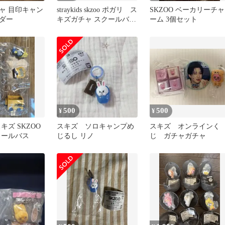
ャ 目印キャン
straykids skzoo ポガリ ス
SKZOO ベーカリーチャ
ダー
キズガチャ スクールバス
ーム 3個セット
フィギュア
500
500
¥
¥
s スキズ SKZOO
スキズ ソロキャンプめ
スキズ オンラインく
クールバス
じるし リノ
じ ガチャガチャ