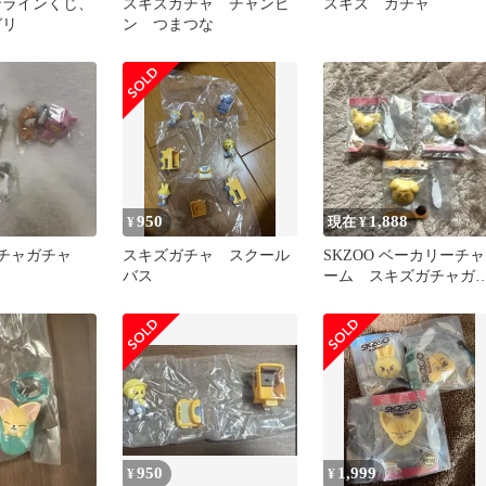
ンラインくじ、
スキズガチャ チャンビ
スキズ ガチャ
ガリ
ン つまつな
950
1,888
¥
現在 ¥
s ガチャガチャ
スキズガチャ スクール
SKZOO ベーカリーチャ
バス
ーム スキズガチャガ
ャ
950
1,999
¥
¥