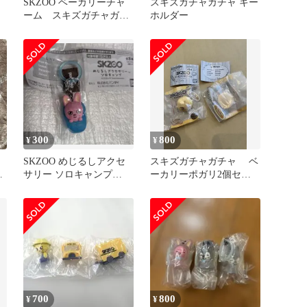
SKZOO ベーカリーチャ
スキズガチャガチャ キー
ーム スキズガチャガチ
ホルダー
ャ
300
800
¥
¥
SKZOO めじるしアクセ
スキズガチャガチャ ベ
チ
サリー ソロキャンプ
ーカリーポガリ2個セッ
DWAEKKI チャンビン
ト
700
800
¥
¥