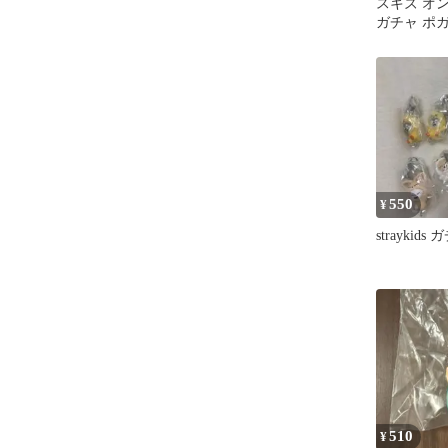
スキズ オ
ガチャ ポ
550
¥
straykid
510
¥