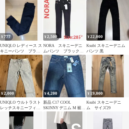
777
2,500
22,000
¥
¥
¥
UNIQLO レディース ス
NORA スキニーデニ
Ksubi スキニーデニム
キニーパンツ ブラッ
ムパンツ ブラック
パンツ 黒
ク 28(71cm)
サイズ28インチ タグ
付き新品
2,000
4,200
19,000
¥
¥
¥
UNIQLO ウルトラスト
新品 C17 COOL
Ksubi スキニーデニ
レッチスキニーフィッ
SKINNY デニム M 裾直
ム サイズ29
トジーンズ 未使用値下
し 股下69 濃色ブルー
げ可能