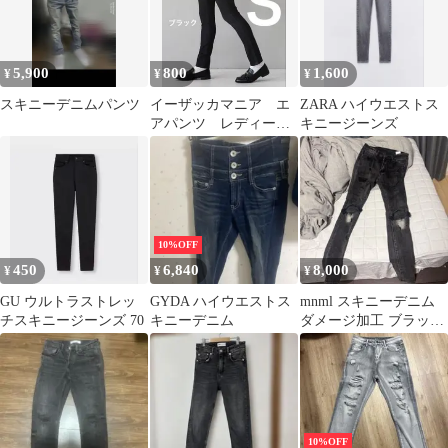
5,900
800
1,600
¥
¥
¥
スキニーデニムパンツ
イーザッカマニア エ
ZARA ハイウエストス
アパンツ レディース
キニージーンズ
スキニーデニム ブラ
ック S サイズ
10%OFF
450
6,840
8,000
¥
¥
¥
GU ウルトラストレッ
GYDA ハイウエストス
mnml スキニーデニム
チスキニージーンズ 70
キニーデニム
ダメージ加工 ブラック
28
10%OFF