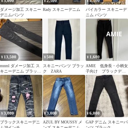
3,000
2,500
4,500
¥
¥
¥
ダメージ加工 スキニー
Rady スキニーデニム
バイカラー スキニーデ
デニムパンツ
ニム パンツ
13,500
500
1,680
¥
¥
¥
mnml ダメージ加工 ス
スキニーパンツ ブラッ
AMIE 低身長・小柄女
キニーデニム ブラック
ク ZARA
子向け ブラックデニ
29インチ
ム スキニーパンツ
デニムパンツ
3,000
3,000
6,000
¥
¥
¥
ブラックスキニーデニ
AZUL BY MOUSSY メ
GAP デニム スキニーパ
ム28インチ
ンズ スキニーデニムパ
ンツ ブラック