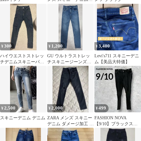
ンツ
300
1,200
3,400
¥
¥
¥
ハイウエストストレッ
GU ウルトラストレッ
Levi's711 スキニーデニ
チデニムスキニーパン
チスキニージーンズ
ム【美品大特価】
ツ
デニムパンツ ライト
ブルー 28インチ
2,500
2,000
499
¥
¥
¥
スキニーデニム デニム
ZARA メンズ スキニー
FASHION NOVA
デニム ダメージ加工 ブ
【9/10】ブラックスキ
ラック
ニーデニム