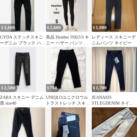
3,600
2,600
1,000
¥
¥
¥
GYDA ステッチスキニ
美品 Heather ISKOスキ
レディース スキニーデ
ーデニム ブラック ハイ
ニー ヘザー パンツ ジ
ニムパンツ ネイビー
ウエスト
ーンズ デニム 黒
2,500
780
1,700
¥
¥
¥
ZARA スキニー デニム
UNIQLOユニクロウル
JEANASIS
黒 size40
トラストレッチ スキニ
STLEGDENIM ネイビ
ーフィット ジーンズ ブ
ー S 新品 スキニーデニ
ラック S
ムパンツ