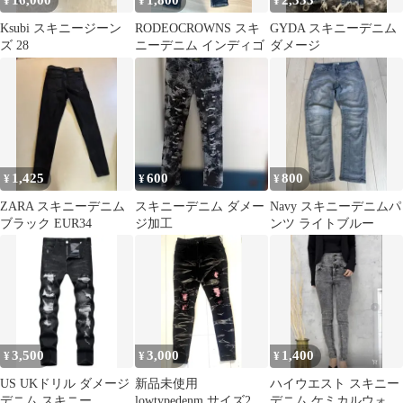
16,000
1,800
2,333
¥
¥
¥
Ksubi スキニージーン
RODEOCROWNS スキ
GYDA スキニーデニム
ズ 28
ニーデニム インディゴ
ダメージ
1,425
600
800
¥
¥
¥
ZARA スキニーデニム
スキニーデニム ダメー
Navy スキニーデニムパ
ブラック EUR34
ジ加工
ンツ ライトブルー
3,500
3,000
1,400
¥
¥
¥
US UKドリル ダメージ
新品未使用
ハイウエスト スキニー
デニム スキニー
lowtypedenm サイズ28
デニム ケミカルウォッ