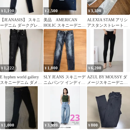
1,100
2,500
3,300
¥
¥
¥
【JEANASIS】 スキニ
美品 AMERICAN
ALEXIA STAM アリシ
ーデニム ダークグレー
HOLIC スキニーデニム
アスタンストレートデ
sサイズ
M
ニム美品Mサイズ
1,222
1,800
6,200
¥
¥
¥
E hyphen world gallery
SLY JEANS スキニーデ
AZUL BY MOUSSY ダ
スキニーデニム ダメー
ニムパンツ インディ
メージスキニーデニム
ジ S
ゴ ローライズデニム
ブラック
1,000
3,999
800
¥
¥
¥