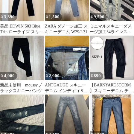
3,390
1,500
9,500
¥
¥
¥
美品 EDWIN 503 Blue
ZARA ダメージ加工 ス
ミニマルスキニーダメ
Trip ローライズ スリム
キニーデニム W29/L31
ージ加工34ラインスト
ブラックデニム
ーン
4,000
2,000
890
¥
¥
¥
新品未使用 moussyブ
ANTGAUGE スキニー
【BARNYARDSTORM
ラックスキニーパンツ
デニム インディゴ Sサ
】スキニーデニム チャ
イズ 日本製
コールブラック Mサイ
ズ