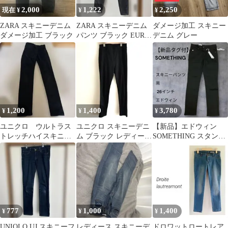
2,000
1,222
2,250
現在 ¥
¥
¥
ZARA スキニーデニム
ZARA スキニーデニム
ダメージ加工 スキニー
ダメージ加工 ブラック
パンツ ブラック EUR36
デニム グレー
S
1,200
1,400
3,780
¥
¥
¥
ユニクロ ウルトラス
ユニクロ スキニーデニ
【新品】エドウィン
トレッチハイスキニー
ム ブラック レディース
SOMETHING スタンダ
デニム ブラック
Mサイズ
ードスキニー SKY36 黒
777
1,000
1,400
¥
¥
¥
UNIQLO UJ スキニーフ
レディース スキニーデ
ドロワットロートレア