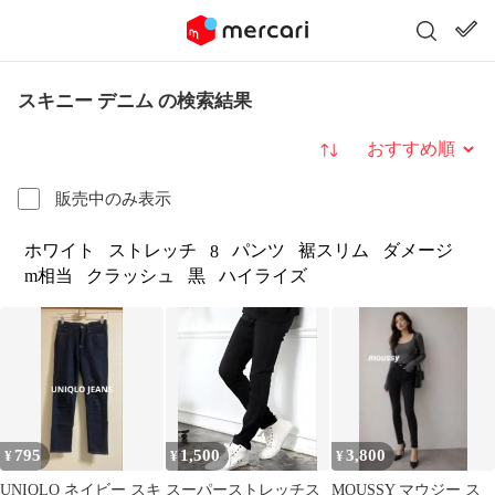
スキニー デニム の検索結果
並び替え
販売中のみ表示
ホワイト
ストレッチ
パンツ
裾スリム
ダメージ
8
m相当
クラッシュ
黒
ハイライズ
795
1,500
3,800
¥
¥
¥
UNIQLO ネイビー スキ
スーパーストレッチス
MOUSSY マウジー ス