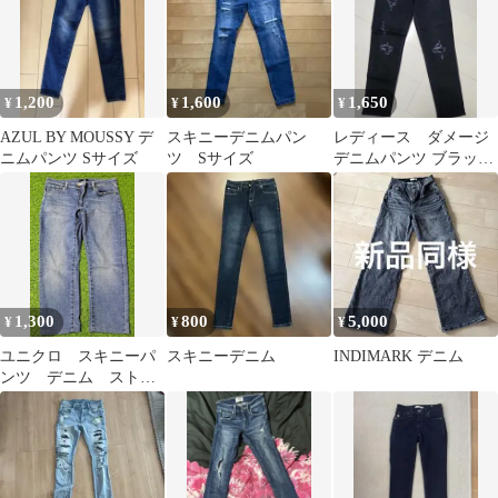
1,200
1,600
1,650
¥
¥
¥
AZUL BY MOUSSY デ
スキニーデニムパン
レディース ダメージ
ニムパンツ Sサイズ
ツ Sサイズ
デニムパンツ ブラック
XS
1,300
800
5,000
¥
¥
¥
ユニクロ スキニーパ
スキニーデニム
INDIMARK デニム
ンツ デニム ストレ
ッチパンツ