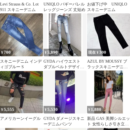
Levi Strauss & Co. Lot
UNIQLO バギーバレル
お値下げ中 UNIQLO
911 スキニーデニム
レッグジーンズ 丈短め
スキニーデニム
700
5,890
300
¥
¥
現在 ¥
スキニーデニム インデ
GYDA ハイウエスト
AZUL BY MOUSSY ブ
ィゴブルー S
ダブルベルトデザイン
ラックスキニーデニム
スキニーデニムパンツ
M ダメージ加工 黒パン
ツ
5,555
5,530
1,880
¥
¥
¥
アメリカーンイーグル
GYDA ダメージスキニ
新品 GAS 美脚シルエッ
ーデニムパンツ
ト 女性らしさ引き立つ
ピンク スキニー デニム