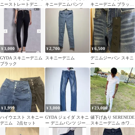
ニーストレートデニム
キニーデニムパンツ
キニーデニム ブラック
パンツ
デニム 24 ストレッチ
黒
3,000
2,700
6,500
¥
¥
¥
GYDA スキニーデニム
スキニーデニム
デニムジーパン スキニ
ブラック
ー
1,999
3,000
23,000
¥
¥
¥
ハイウエスト スキニー
GYDA ジェイダ スキニ
値下げあり SERENEDE
デニム 2点セット
ー デニムパンツ ジーン
スキニーデニム ホワイ
ズ 日本製 S
ト 28