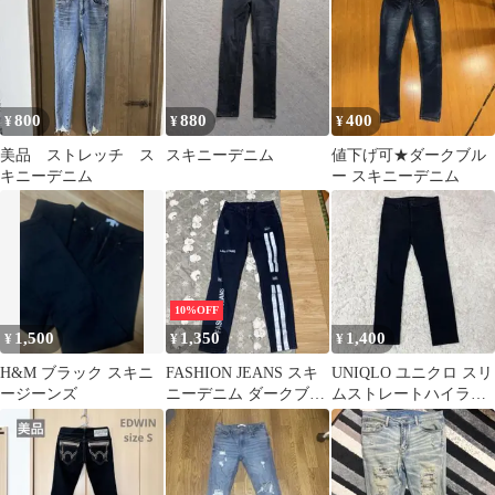
800
880
400
¥
¥
¥
美品 ストレッチ ス
スキニーデニム
値下げ可★ダークブル
キニーデニム
ー スキニーデニム
10%OFF
1,500
1,350
1,400
¥
¥
¥
H&M ブラック スキニ
FASHION JEANS スキ
UNIQLO ユニクロ スリ
ージーンズ
ニーデニム ダークブル
ムストレートハイライ
ー
ズジーンズ スキニー デ
ニム