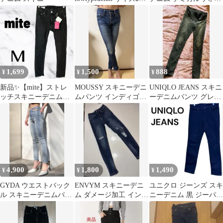
drip スキニー デニム
シュ グレー
1,699
1,500
888
¥
¥
¥
新品✨【mite】ストレ
MOUSSY スキニーデニ
UNIQLO JEANS スキニ
ッチスキニーデニム
ムパンツ インディゴブ
ーデニムパンツ グレ
ローライズ カットオ
ルー
ー 26
フ 美脚効果 M
4,900
1,800
1,490
¥
¥
¥
GYDA ウエストバック
ENVYM スキニーデニ
ユニクロ ジーンズ スキ
ル スキニーデニムパン
ム ダメージ加工 インデ
ニーデニム 黒 ジーパン
ツ
ィゴ XS
カジュアル