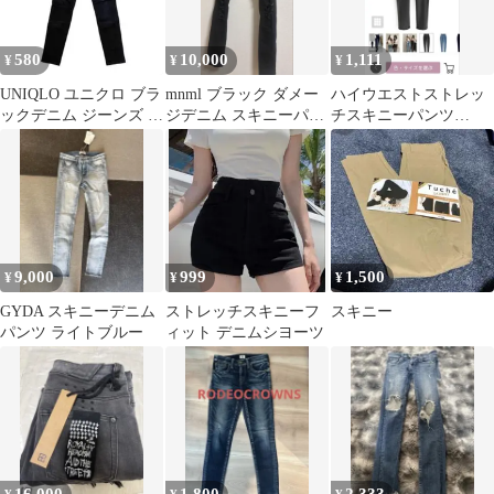
580
10,000
1,111
¥
¥
¥
UNIQLO ユニクロ ブラ
mnml ブラック ダメー
ハイウエストストレッ
ックデニム ジーンズ シ
ジデニム スキニーパン
チスキニーパンツ
ンプル スキニーパンツ
ツ 28
cu451
9,000
999
1,500
¥
¥
¥
GYDA スキニーデニム
ストレッチスキニーフ
スキニー
パンツ ライトブルー
ィット デニムシヨーツ