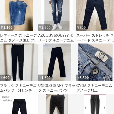
1,100
2,600
900
¥
¥
¥
レディース スキニーデ
AZUL BY MOUSSY ダ
スーパー ストレッチ テ
ニム ダメージ加工 ブル
メージスキニーデニム
ーパード スキニー デニ
ー
ム
600
1,800
3,500
¥
¥
¥
ブラック スキニーデニ
UNIQLO JEANS ブラッ
GYDA スキニーデニム
ムパンツ 61センチ
ク スキニーパンツ
ダメージ加工