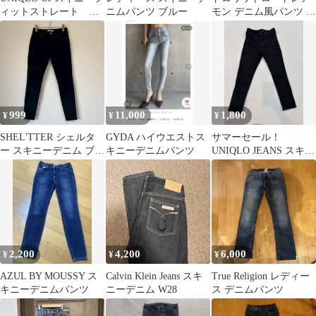
ィットストレート ミ
ニムパンツ ブルー
モン デニム風パンツ ス
ドルライズ 24インチ
リムストレート スキニ
ー
999
11,000
1,800
¥
¥
¥
SHEL'TTER シェルタ
GYDA ハイウエストス
サマーセール！
ー スキニーデニム ブラ
キニーデニムパンツ
UNIQLO JEANS スキニ
ック サイズ26
ーパンツ ブラック 24イ
ンチ
2,200
4,200
6,000
¥
¥
¥
AZUL BY MOUSSY ス
Calvin Klein Jeans スキ
True Religion レディー
キニーデニムパンツ
ニーデニム W28
ス デニムパンツ