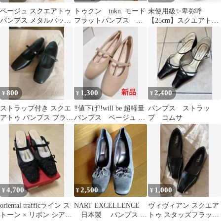
ベージュ スクエアトゥ
トゥクン tukn. モード
未使用級✨️卑弥呼
パンプス メタルバック
フラットパンプス ゴ
【25cm】スクエアト
ル
ールド 24.5cm 美品
ゥ パンプス 本革
ブラック 日本製
800
1,300
2,400
¥
¥
¥
ストラップ付き スクエ
‼️値下げ‼️will be 超軽量
パンプス ストラッ
アトゥ パンプス ブラッ
パンプス ベージュ 新
プ コムサ
ク 38
品
4,700
2,500
1,000
¥
¥
¥
oriental trafficライン ス
NART EXCELLENCE
ヴィヴィアン スクエア
トーン × リボン シアー
日本製 パンプス フ
トゥ スタッズフラット