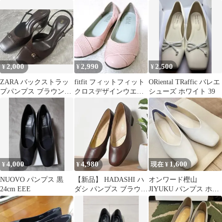
パンプス L
ラワーモチーフ グレ
シューズ
ー
2,000
2,990
2,500
¥
¥
¥
ZARA バックストラッ
fitfit フィットフィット
ORiental TRaffic バレエ
プパンプス ブラウン
クロスデザインウエッ
シューズ ホワイト 39
39(24.5)
ジパンプス 25cm ピン
ク
4,000
4,980
1,600
¥
¥
現在 ¥
NUOVO パンプス 黒
【新品】 HADASHI ハ
オンワード樫山
24cm EEE
ダシ パンプス ブラウン
JIYUKU パンプス ホワ
23.5cm スクエアトゥ
イト 22.5cm