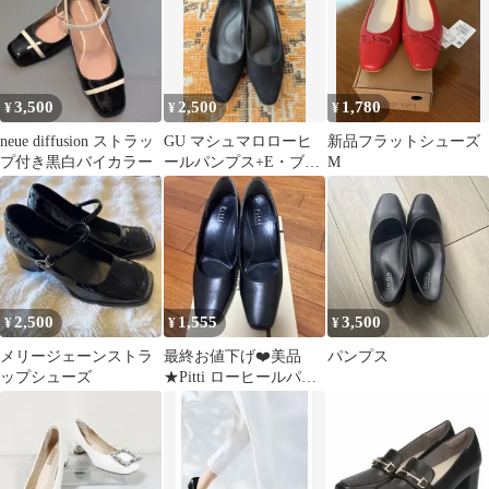
3,500
2,500
1,780
¥
¥
¥
neue diffusion ストラッ
GU マシュマロローヒ
新品フラットシューズ
プ付き黒白バイカラー
ールパンプス+E・ブラ
M
ック 23.5cm
2,500
1,555
3,500
¥
¥
¥
メリージェーンストラ
最終お値下げ❤️美品
パンプス
ップシューズ
★Pitti ローヒールパン
プス ブラックフォーマ
ル 冠婚葬祭