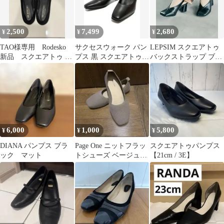
2,500
7,499
2,680
¥
¥
¥
TAO様専用 Rodesko
サクセスウォーク パン
LEPSIM スクエアトゥ
新品 スクエアトゥ フ
プス 黒 スクエアトゥ
バックストラップ ブラ
ラットパンプス
24.5 E261223
ック L
6,000
1,000
5,800
¥
¥
¥
DIANA パンプス ブラ
Page One ニットフラッ
スクエアトゥパンプス
ック マット
トシューズ ベージュS
【21cm / 3E】
サイズ