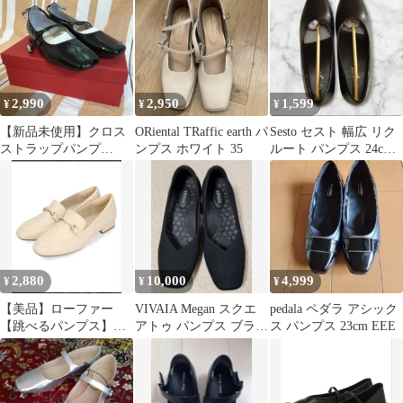
2,990
2,950
1,599
¥
¥
¥
【新品未使用】クロス
ORiental TRaffic earth パ
Sesto セスト 幅広 リク
ストラップパンプ
ンプス ホワイト 35
ルート パンプス 24cm
ス/31304
スクエア ブラック
2,880
10,000
4,999
¥
¥
¥
【美品】ローファー
VIVAIA Megan スクエ
pedala ペダラ アシック
【跳べるパンプス】ス
アトゥ パンプス ブラッ
ス パンプス 23cm EEE
クエアトゥビットモチ
ク23センチ
ーフローファー