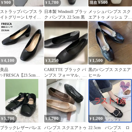
900
1,780
500
¥
¥
現在 ¥
ストラップパンプス ラ
日本製 Windmill ブラッ
メッシュパンプス スク
イトグリーン Lサイズ
ク パンプス 22.5cm 黒
エアトゥ メッシュ フラ
新品未使用
ットシューズ
4,100
3,250
1,500
¥
¥
¥
美品
CARETTE ブラック パ
黒のパンプス スクエア
✨️FRESCA【23.5cm】
ンプス フォーマル、就
ヒール
銀座ヨシノヤ 晴雨兼
活サイズＬ3E 26㎝牛革
用パンプス レザー
黒
5,700
1,700
1,200
¥
¥
¥
ブラックレザーバレエ
パンプス スクエアトゥ
22.5cm パンプス ロ