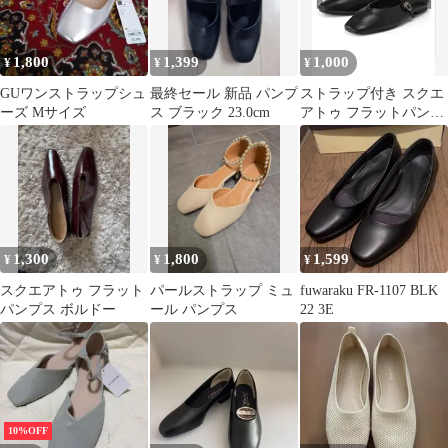
1,800
1,399
1,000
¥
¥
¥
GUワンストラップシュ
最終セール 新品 パンプ
ストラップ付き スクエ
ーズ Mサイズ
ス ブラック 23.0cm
アトゥ フラットパンプ
ス ブラック
1,300
1,800
1,599
¥
¥
¥
スクエアトゥ フラット
パールストラップ ミュ
fuwaraku FR-1107 BLK
パンプス ボルドー
ール パンプス
22 3E
10%OFF