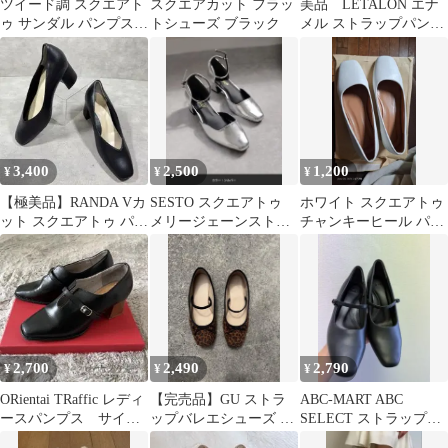
ツイード調 スクエアト
スクエアカット フラッ
美品 LETALON エナ
ゥ サンダル パンプス
トシューズ ブラック
メル ストラップパンプ
ブラック
ス ベージュ 25cm
3,400
2,500
1,200
¥
¥
¥
【極美品】RANDA Vカ
SESTO スクエアトゥ
ホワイト スクエアトゥ
ット スクエアトゥ パン
メリージェーンストラ
チャンキーヒール パン
プス 黒 22.0cm
ップパンプス シルバー
プス 41
24.5
2,700
2,490
2,790
¥
¥
¥
ORientai TRaffic レディ
【完売品】GU ストラ
ABC-MART ABC
ースパンプス サイズ
ップバレエシューズ レ
SELECT ストラップパ
36
オパード M 23.5cm 美
ンプス 24.5cm