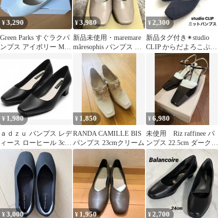
3,290
3,980
2,300
¥
¥
¥
Green Parks すぐラクパ
新品未使用・maremare
新品タグ付き✴︎studio
ンプス アイボリー Mサ
mâresophis パンプス ベ
CLIP からだよろこぶニ
イズ
ージュ 24.5
ットパンプス
1,980
1,850
6,980
¥
¥
¥
ａｄｚｕ パンプス レデ
RANDA CAMILLE BIS
未使用 Riz raffinee パ
ィース ローヒール 3cm
パンプス 23cmクリーム
ンプス 22.5cm ダークブ
PVC シンプル スクエア
ラウン 箱付
トゥ 通勤 面接 仕事用
オフィスカジュアル
(ブラック, 24.5 cm)
3,000
1,950
2,700
¥
¥
¥