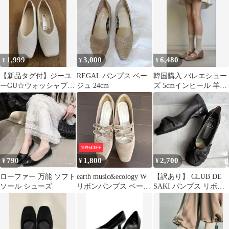
品
1,999
3,000
6,480
¥
¥
¥
【新品タグ付】ジーユ
REGAL パンプス ベー
韓国購入 バレエシュー
ーGU☆ウォッシャブル
ジュ 24cm
ズ 5cmインヒール 羊革
ニットスクエアトゥシ
スエード
ューズ25.0㎝
10%OFF
790
1,800
2,700
¥
¥
¥
ローファー 万能 ソフト
earth music&ecology W
【訳あり】 CLUB DE
ソール シューズ
リボンパンプス ベージ
SAKI パンプス リボン
ュ Sサイズ
ブラック22.5cm