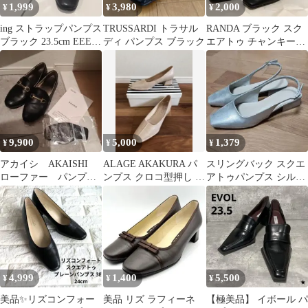
1,999
3,980
2,000
¥
¥
¥
ing ストラップパンプス
TRUSSARDI トラサル
RANDA ブラック スク
ブラック 23.5cm EEE
ディ パンプス ブラック
エアトゥ チャンキーヒ
日本製
ール パンプス 23.0cm
9,900
5,000
1,379
¥
¥
¥
アカイシ AKAISHI
ALAGE AKAKURA パ
スリングバック スクエ
ローファー パンプ
ンプス クロコ型押し ベ
アトゥパンプス シルバ
ス 23.5cm 黒 スペ
ージュ 23cm
ー 22.5cm ローヒール
ーサー付
4,999
1,400
5,500
¥
¥
¥
美品✨️リズコンフォー
美品 リズ ラフィーネ
【極美品】 イボール パ