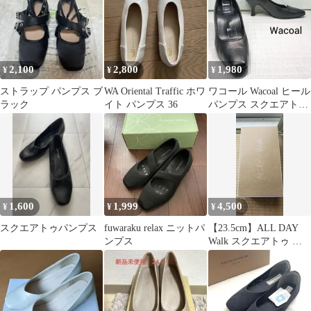
ル 就活パンプス 仕事用
通勤 卒業式 入学式 冠
婚葬祭 婦人靴
2,100
2,800
1,980
¥
¥
¥
ストラップ パンプス ブ
WA Oriental Traffic ホワ
ワコール Wacoal ヒール
ラック
イト パンプス 36
パンプス スクエアトゥ
黒
1,600
1,999
4,500
¥
¥
¥
スクエアトゥパンプス
fuwaraku relax ニットパ
【23.5cm】ALL DAY
ンプス
Walk スクエアトゥ パ
ンプス