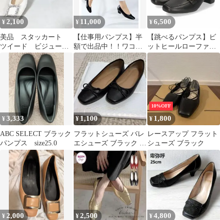
2,100
11,000
6,500
¥
¥
¥
美品 スタッカート
【仕事用パンプス】半
【跳べるパンプス】ビ
ツイード ビジュー
額で出品中！！ワコー
ットヒールローファー/
パンプス ホワイト
ル サクセスウォーク
跳べるパンプス
23
10%OFF
3,333
1,100
1,800
¥
¥
¥
ABC SELECT ブラック
フラットシューズ バレ
レースアップ フラット
パンプス size25.0
エシューズ ブラック リ
シューズ ブラック
ボン
2,000
2,500
4,800
¥
¥
¥