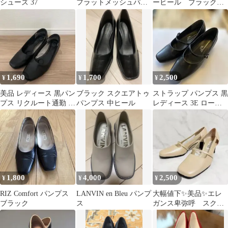
シューズ 37
フラットメッシュパン
ーヒール ブラック
プスSサイズブラック
黒 スクエアバック
ル スクエアトゥ
1,690
1,700
2,500
¥
¥
¥
美品 レディース 黒パン
ブラック スクエアトゥ
ストラップ パンプス 黒
プス リクルート通勤 就
パンプス 中ヒール
レディース 3E ローヒ
活 オフィス
ール（3cm） 24cm
1,800
4,000
2,500
¥
¥
¥
RIZ Comfort パンプス
LANVIN en Bleu パンプ
大幅値下✨美品✨エレ
ブラック
ス
ガンス卑弥呼 スクエ
アトゥ パンプス
23cm フォーマル