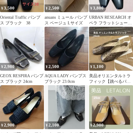
3,500
2,500
3,800
¥
¥
¥
Oriental Traffic パンプ
anuans ミュール パンプ
URBAN RESEARCH オ
ス ブラック 38
ス ベージュ Lサイズ
ペラ フラットシューズ
ブラック サイズ35
2,980
2,500
1,100
¥
¥
¥
GEOX RESPIRA パンプ
AQUA LADY パンプス
美品オリエンタルトラ
ス ブラック 24cm
ブラック 23.0cm
フィック【跳べるパン
プス】スクエアトゥバ
ブーシュ22cm
2,900
2,100
2,980
¥
¥
¥