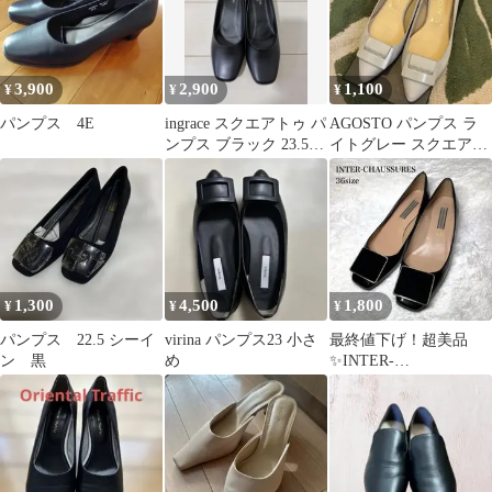
3,900
2,900
1,100
¥
¥
¥
パンプス 4E
ingrace スクエアトゥ パ
AGOSTO パンプス ラ
ンプス ブラック 23.5cm
イトグレー スクエアバ
EEE
ックル 日本製
1,300
4,500
1,800
¥
¥
¥
パンプス 22.5 シーイ
virina パンプス23 小さ
最終値下げ！超美品
ン 黒
め
✨INTER-
CHAUSSURES スクエ
アトゥ エナメル