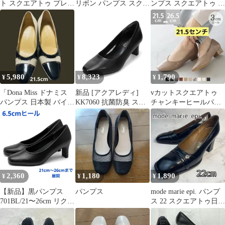
ト スクエアトゥ プレー
リボン パンプス スクエ
ンプス スクエアトゥ チ
ンパンプス 3E 黒 24cm
アトゥ 22.5 EE ブラウ
ャンキーヒール 黒
ン
23.5cm
5,980
8,323
1,790
¥
¥
¥
「Dona Miss ドナミス
新品 [アクアレディ]
vカットスクエアトゥ
パンプス 日本製 バイカ
KK7060 抗菌防臭 スク
チャンキーヒールパン
ラー エナメル スクエ
エアトゥパンプス
プス 3センチ 21.5セン
ア
5.5cm ヒール ブラック
チ
25.0cm
2,360
1,180
1,890
¥
¥
¥
【新品】黒パンプス
パンプス
mode marie epi. パンプ
701BL/21〜26cm リクル
ス 22 スクエアトゥ日本
ート フォーマル 黒パン
製 黒 冠婚葬祭
プス オフィス ローヒー