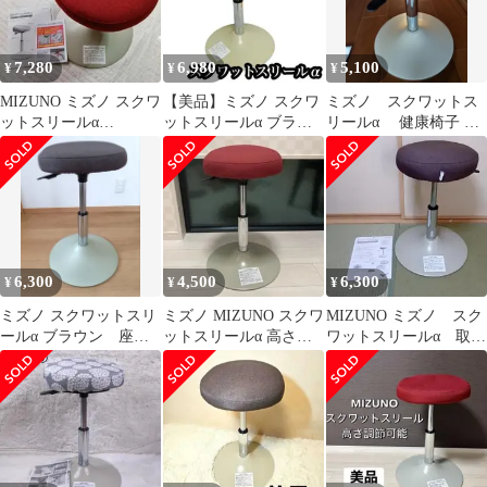
7,280
6,980
5,100
¥
¥
¥
MIZUNO ミズノ スクワ
【美品】ミズノ スクワ
ミズノ スクワットス
ットスリールα
ットスリールα ブラウ
リールα 健康椅子 ト
C3JH1006 レッド
ン 昇降式 椅子 エクサ
レーニングチェア エク
サイズ
ササイズ
6,300
4,500
6,300
¥
¥
¥
ミズノ スクワットスリ
ミズノ MIZUNO スクワ
MIZUNO ミズノ スク
ールα ブラウン 座面
ットスリールα 高さ調
ワットスリールα 取扱
調整レバー付き
節可能 膝への負担軽
説明書付属 ブラウン
減 レッド