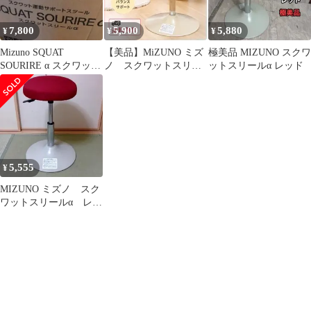
7,800
5,900
5,880
¥
¥
¥
Mizuno SQUAT
【美品】MiZUNO ミズ
極美品 MIZUNO スクワ
SOURIRE α スクワット
ノ スクワットスリー
ットスリールα レッド
スリールα
ルα レッド タグ付き
5,555
¥
MIZUNO ミズノ スク
ワットスリールα レッ
ド