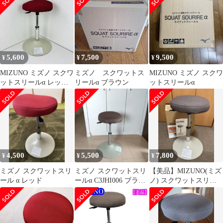
ール
5,600
7,500
9,500
¥
¥
¥
MIZUNO ミズノ スクワ
ミズノ スクワットス
MIZUNO ミズノ スクワ
ットスリールα レッ
リールα ブラウン
ットスリールα
ド 高さ調節可能 膝
への負担軽減
4,500
5,500
7,800
¥
¥
¥
ミズノ スクワットスリ
ミズノ スクワットスリ
【美品】MIZUNO(ミズ
ール α レッド
ールα C3JHI006 ブラウ
ノ) スクワットスリー
ン
ルα ブラウン 取扱説
明書付き