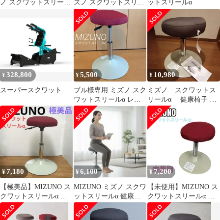
ノ スクワットスリール
ズノ スクワットスリー
α レッド フィットネス
ルα C3JHI006
チェア
328,800
5,500
10,980
¥
¥
¥
スーパースクワット
ブル様専用 ミズノ スク
ミズノ スクワットス
ワットスリールα レッ
リールα 健康椅子 ト
ド レバー付き 美品
レーニングチェア エク
ササイズ 新品
7,180
6,100
7,200
¥
¥
¥
【極美品】MIZUNO ス
MIZUNO ミズノ スクワ
【未使用】MIZUNO ス
クワットスリールα レ
ットスリールα 健康器
クワットスリールα タ
ッド
具 トレーニング ながら
グ付き
運動