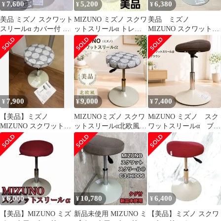
7,600
5,200
6,380
¥
¥
¥
美品 ミズノ スクワット
MIZUNO ミズノ スクワ
美品 ミズノ
スリールα カバー付 健
ットスリールα トレー
MIZUNO スクワットス
康 エクササイズ
ニング ながら運動
リールα スクワット
7,900
9,000
7,400
¥
¥
¥
【美品】ミズノ
MIZUNOミズノ スクワ
MiZUNO ミズノ スク
MIZUNO スクワットス
ットスリールα北欧風カ
ワットスリールα ブラ
リール α スツール 椅
バー付 ながらエクササ
ウン
子 ブラウン
イズ 美品
6,000
10,780
6,400
¥
¥
¥
【美品】MIZUNO ミズ
新品未使用 MIZUNO ミ
【美品】ミズノ スクワ