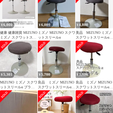
6,000
6,000
4,800
¥
¥
¥
健康 健康雑貨 MIZUNO
ミズノ MIZUNO スクワ
美品 MIZUNO ミズノ
ミズノ スクワットスリ
ットスリールα
スクワットスリールα
ールα(アルファ)ブラウ
ブラウン スクワット椅
ン
子
5,301
5,700
5,980
¥
¥
¥
MIZUNO ミズノ スクワ
良品 ミズノ MIZUNO
良品 ミズノ MIZUNO
ットスリールα ブラウ
スクワットスリールα
スクワットスリールα
ン スクワット椅子
トレーニング椅子
トレーニング椅子