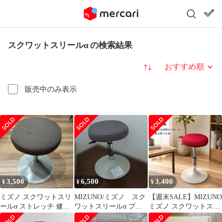
スクワットスリールα の検索結果
並び替え
販売中のみ表示
3,500
6,500
3,400
¥
¥
¥
ミズノ スクワットスリ
MIZUNO/ミズノ スク
【週末SALE】MIZUNO
ールα ストレッチ 健康
ワットスリールα ブラ
ミズノ スクワットスリ
器具
ウン
ールα レッド 昇降スツ