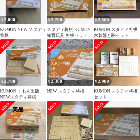
2,000
2,700
2,500
¥
¥
¥
KUMON NEW スタディ
スタディ将棋 KUMON
KUMON スタディ将棋
将棋
知育玩具 将棋セット 初
木製盤と駒セット
心者向け
2,700
2,300
2,980
¥
¥
¥
KUMON くもん出版
NEW スタディ将棋
KUMON スタディ将棋
NEWスタディ将棋
セット