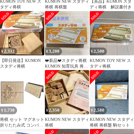
KUMON TOY NEW ス
KUMON NEW スタディ
【美品】KUMON スタ
タディ将棋
将棋 将棋盤
ディ将棋 解説書付き
2,332
3,200
2,500
¥
¥
¥
【即日発送】KUMON
❤️新品❤️スタディ将棋
KUMON TOY NEW ス
スタディ将棋
KUMON 知育玩具 将棋
タディ将棋
セット 初心者向け
1,730
2,350
2,580
¥
¥
¥
将棋 セット マグネット
KUMON NEW スタディ
KUMON NEW スタディ
折りたたみ式 コンパク
将棋
将棋 将棋盤 駒セット
ト 将棋盤 駒40枚 駒台