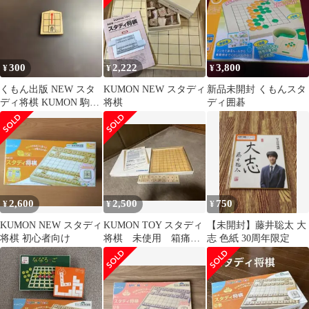
300
2,222
3,800
¥
¥
¥
くもん出版 NEW スタ
KUMON NEW スタディ
新品未開封 くもんスタ
ディ将棋 KUMON 駒
将棋
ディ囲碁
香
2,600
2,500
750
¥
¥
¥
KUMON NEW スタディ
KUMON TOY スタディ
【未開封】藤井聡太 大
将棋 初心者向け
将棋 未使用 箱痛み
志 色紙 30周年限定
あり