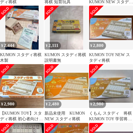
ディ将棋
将棋 知育玩具
KUMON NEW スタディ
囲碁
2,444
2,111
2,800
¥
¥
¥
KUMON スタディ将棋
KUMON スタディ将棋
KUMON TOY NEW ス
木製
説明書無
タディ将棋
2,980
2,480
2,980
¥
¥
¥
【KUMON TOY】スタ
新品未使用 KUMON
くもん スタディ 将棋
ディ将棋 初心者向け将
NEW スタディ将棋
KUMON TOY 学習将
棋セット
棋 箱あり