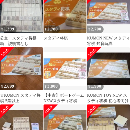
1,399
2,780
2,700
¥
¥
¥
公文 スタディ将棋
スタディ将棋
KUMON NEW スタディ
箱、説明書なし
将棋 知育玩具
2,699
3,800
1,990
¥
¥
¥
☆KUMON スタディ将
【中古】ボードゲーム
KUMON TOY NEW ス
棋 5歳以上
NEWスタディ将棋
タディ将棋 初心者向け