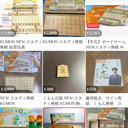
5%OFF
2,980
2,899
2,565
¥
¥
¥
KUMON NEW スタディ
KUMON スタディ将棋
【中古】ボードゲーム
将棋 知育玩具
NEWスタディ将棋 WS-
31
3,999
300
550
¥
¥
¥
NEW スタディ将棋
くもん出版 NEW スタ
藤井聡太 サイン色
KUMON
ディ将棋 KUMON 駒
紙 くもん将棋 スタ
歩
ディ将棋