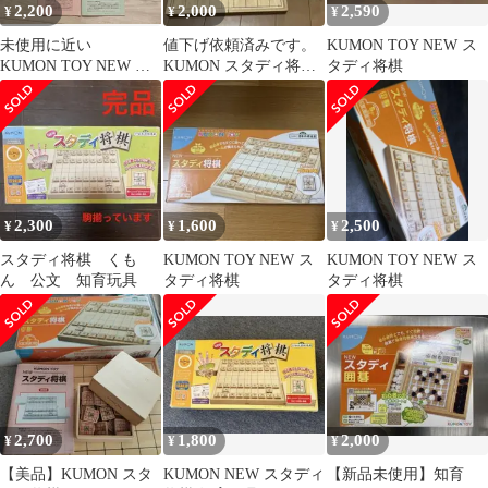
2,200
2,000
2,590
¥
¥
¥
未使用に近い
値下げ依頼済みです。
KUMON TOY NEW ス
KUMON TOY NEW ス
KUMON スタディ将
タディ将棋
タディ将棋
棋 おまけ付き
2,300
1,600
2,500
¥
¥
¥
スタディ将棋 くも
KUMON TOY NEW ス
KUMON TOY NEW ス
ん 公文 知育玩具
タディ将棋
タディ将棋
2,700
1,800
2,000
¥
¥
¥
【美品】KUMON スタ
KUMON NEW スタディ
【新品未使用】知育