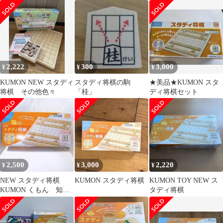
将棋
2,222
300
3,000
¥
¥
¥
KUMON NEW スタディ
スタディ将棋の駒
★美品★KUMON スタ
将棋 その他色々
「桂」
ディ将棋セット
2,500
3,000
2,220
¥
¥
¥
NEW スタディ将棋
KUMON スタディ将棋
KUMON TOY NEW ス
KUMON くもん 知育
タディ将棋
玩具