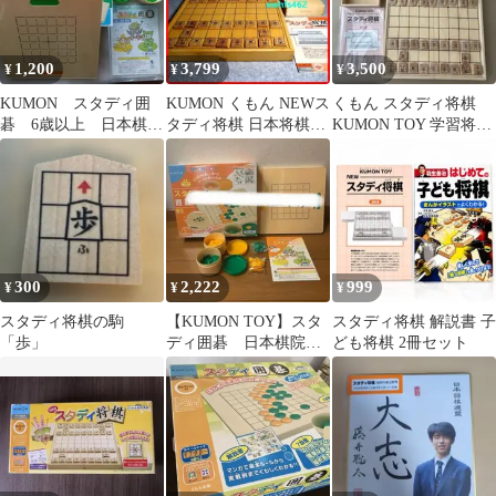
1,200
3,799
3,500
¥
¥
¥
KUMON スタディ囲
KUMON くもん NEWス
くもん スタディ将棋
碁 6歳以上 日本棋院
タディ将棋 日本将棋連
KUMON TOY 学習将
監修
盟 監修 初心者~大人ま
棋 箱あり
で
300
2,222
999
¥
¥
¥
スタディ将棋の駒
【KUMON TOY】スタ
スタディ将棋 解説書 子
「歩」
ディ囲碁 日本棋院監
ども将棋 2冊セット
修 子供/おもちゃ/玩具