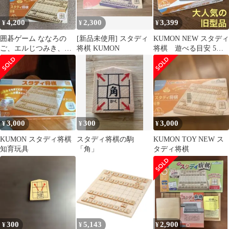
4,200
2,300
3,399
¥
¥
¥
囲碁ゲーム ななろの
[新品未使用] スタディ
KUMON NEW スタディ
ご、エルじつみき、ス
将棋 KUMON
将棋 遊べる目安 5歳
タディ将棋 対象年齢5
以上 WS-31
歳以上3点セット
3,000
300
3,000
¥
¥
¥
KUMON スタディ将棋
スタディ将棋の駒
KUMON TOY NEW ス
知育玩具
「角」
タディ将棋
300
5,143
2,900
¥
¥
¥