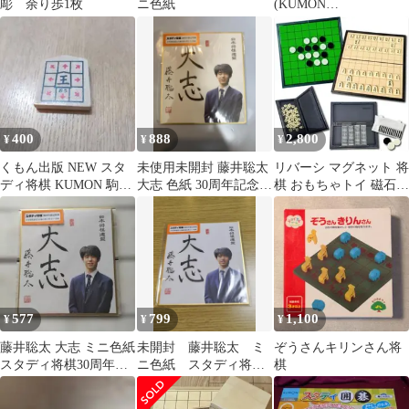
彫 余り歩1枚
ニ色紙
(KUMON
PUBLISHING) スタデ
ィ将棋 知育玩具 おもち
ゃ 初心者から 5歳以上
WS-33
400
888
2,800
¥
¥
¥
くもん出版 NEW スタ
未使用未開封 藤井聡太
リバーシ マグネット 将
ディ将棋 KUMON 駒★
大志 色紙 30周年記念特
棋 おもちゃトイ 磁石
王の駒 木製
典 スタディ将棋
こども スタディ
577
799
1,100
¥
¥
¥
藤井聡太 大志 ミニ色紙
未開封 藤井聡太 ミ
ぞうさんキリンさん将
スタディ将棋30周年記
ニ色紙 スタディ将棋
棋
念限定特典
30周年限定特典