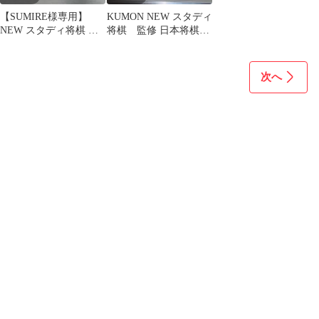
【SUMIRE様専用】
KUMON NEW スタディ
NEW スタディ将棋 く
将棋 監修 日本将棋連
もん出版
盟 ボードゲーム 完
品
次へ