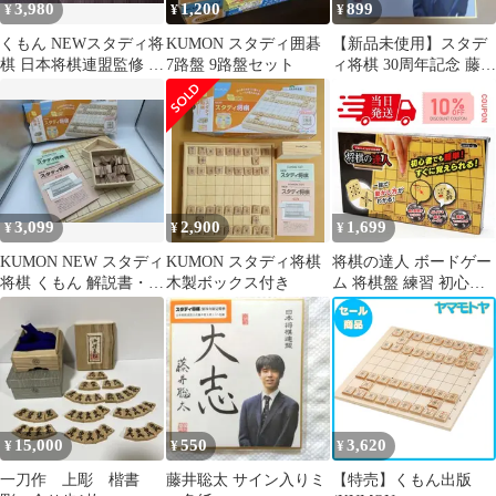
3,980
1,200
899
¥
¥
¥
くもん NEWスタディ将
KUMON スタディ囲碁
【新品未使用】スタデ
棋 日本将棋連盟監修 初
7路盤 9路盤セット
ィ将棋 30周年記念 藤井
心者 子ども キッズ 知
聡太 ミニ色紙
育 右脳
3,099
2,900
1,699
¥
¥
¥
KUMON NEW スタディ
KUMON スタディ将棋
将棋の達人 ボードゲー
将棋 くもん 解説書・ス
木製ボックス付き
ム 将棋盤 練習 初心者
キルアップブック付き
HT-SNT001ゲーム 駒
中古品
コマ 将棋盤 ルール 動
かし方 こども 将棋セッ
ト 将棋 セット はじめ
て はじめての将棋 入門
配置 解説 指し方 小学
生 練習 上達 勉強法 上
15,000
550
3,620
¥
¥
¥
達法 プラスチック 初心
者向け
一刀作 上彫 楷書
藤井聡太 サイン入りミ
【特売】くもん出版