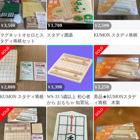
3,500
1,700
2,500
¥
¥
¥
マグネットオセロとス
スタディ囲碁
KUMON スタディ将棋
タディ将棋セット
2,000
3,390
2,250
¥
¥
¥
KUMON スタディ将棋
WS-33 5歳以上 初心者
美品★KUMONスタデ
から おもちゃ 知育玩具
ィ将棋 木製
スタディ将棋
PUBLISHING) くもん
出版(KUMON