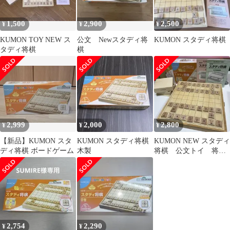
1,500
2,900
2,500
¥
¥
¥
KUMON TOY NEW ス
公文 Newスタディ将
KUMON スタディ将棋
タディ将棋
棋
2,999
2,000
2,800
¥
¥
¥
【新品】KUMON スタ
KUMON スタディ将棋
KUMON NEW スタディ
ディ将棋 ボードゲーム
木製
将棋 公文トイ 将棋
学習
2,754
2,290
¥
¥