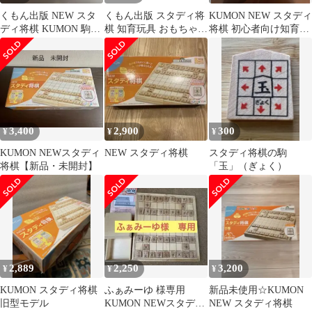
くもん出版 NEW スタ
くもん出版 スタディ将
KUMON NEW スタディ
ディ将棋 KUMON 駒
棋 知育玩具 おもちゃ
将棋 初心者向け知育玩
桂
初心者から 5歳以上
具
WS-33
3,400
2,900
300
¥
¥
¥
KUMON NEWスタディ
NEW スタディ将棋
スタディ将棋の駒
将棋【新品・未開封】
「玉」（ぎょく）
2,889
2,250
3,200
¥
¥
¥
KUMON スタディ将棋
ふぁみーゆ 様専用
新品未使用☆KUMON
旧型モデル
KUMON NEWスタディ
NEW スタディ将棋