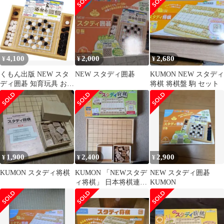
付き ボードゲーム 初心
者 6歳以上 学習 スタデ
ィ 持ち運び 旅行用
25×25cm
4,100
2,000
2,680
¥
¥
¥
くもん出版 NEW スタ
NEW スタディ囲碁
KUMON NEW スタディ
ディ囲碁 知育玩具 おも
将棋 将棋盤 駒 セット
ちゃ 5歳以上 KUMON
1,900
2,400
2,900
¥
¥
¥
KUMON スタディ将棋
KUMON 「NEWスタデ
NEW スタディ囲碁
ィ将棋」 日本将棋連盟
KUMON
監修