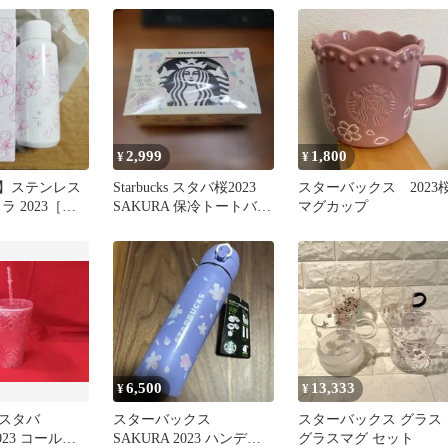
2,999
1,800
¥
¥
cks】ステンレス
Starbucks スタバ桜2023
スターバックス 2023
ラ 2023［新
SAKURA 保冷トートバッ
マグカップ
品］
グ
6,500
13,333
¥
¥
】スタバ
スターバックス
スターバックス グラス
2023 コールド
SAKURA 2023 ハンディ
グラスマグ セット