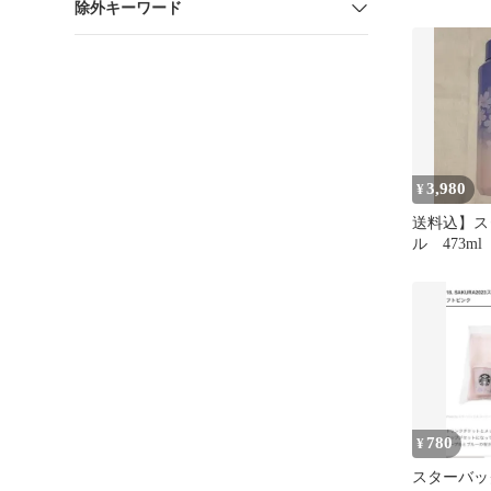
除外キーワード
カップ タ
473ml
3,980
¥
送料込】ス
ル 473m
スターバッ
780
¥
スターバッ