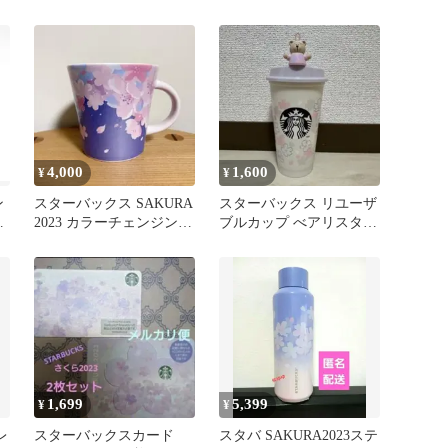
SAKURA2023 未使用
4,000
1,600
¥
¥
ン
スターバックス SAKURA
スターバックス リユーザ
柄
2023 カラーチェンジング
ブルカップ べアリスタ
マグ 355ml
2023 SAKURA
1,699
5,399
¥
¥
レ
スターバックスカード
スタバ SAKURA2023ステ