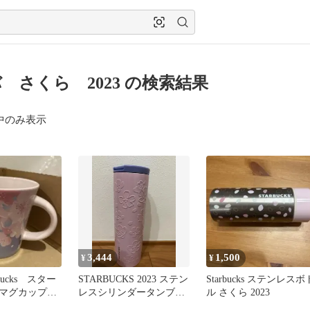
 さくら 2023 の検索結果
中のみ表示
3,444
1,500
¥
¥
bucks スター
STARBUCKS 2023 ステン
Starbucks ステンレスボ
 マグカップ
レスシリンダータンブラ
ル さくら 2023
023 桜
ー