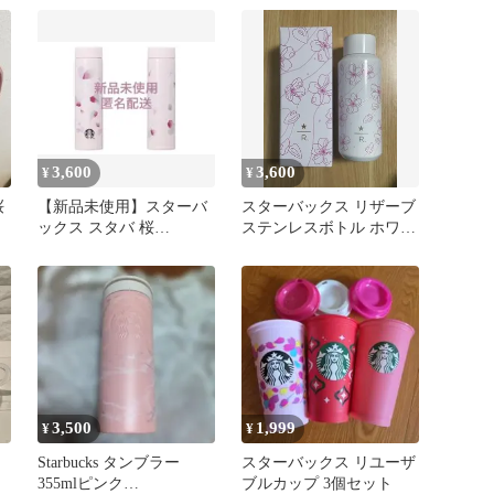
3,600
3,600
¥
¥
桜
【新品未使用】スターバ
スターバックス リザーブ
ックス スタバ 桜
ステンレスボトル ホワイ
SAKURA タンブラー
ト サクラ 2023
2023
3,500
1,999
¥
¥
Starbucks タンブラー
スターバックス リユーザ
355mlピンク
ブルカップ 3個セット