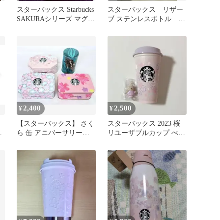
スターバックス Starbucks
スターバックス リザー
SAKURAシリーズ マグカ
ブ ステンレスボトル ホ
ップ
ワイトサクラ2023
2,400
2,500
¥
¥
国
【スターバックス】 さく
スターバックス 2023 桜
ら 缶 アニバーサリー
リユーザブルカップ べア
ム
SAKURA 桜 スタバ
リスタ