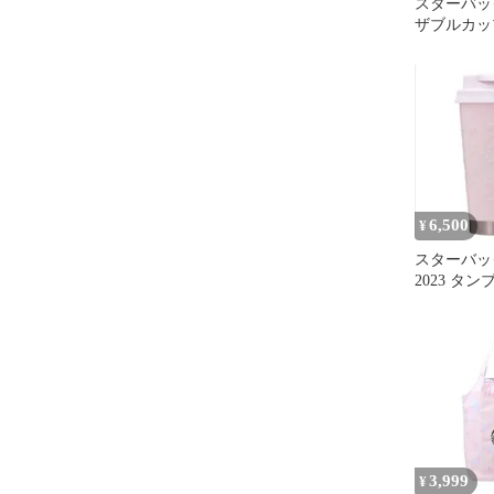
スターバッ
ザブルカップ
クリスマス
10個
6,500
¥
スターバック
2023 タ
ス 355ml 
3,999
¥