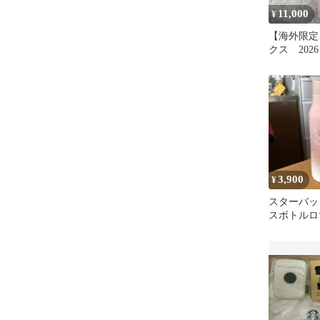
11,000
¥
【海外限定
クス 202
ズ 900m
3,900
¥
スターバッ
スボトルロ
ブロッサム
384ml