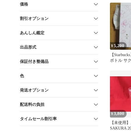
価格
割引オプション
あんしん鑑定
5,200
¥
出品形式
【Starbu
ボトル サク
保証付き整備品
品・未使用
色
発送オプション
配送料の負担
3,800
¥
タイムセール割引率
【未使用
SAKURA 