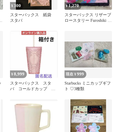
300
1,270
¥
¥
スターバックス 紙袋
スターバックス リザーブ
グ
スタバ
ロースタリー Furoshiki サ
クラ2023
8,999
999
¥
現在 ¥
ッ
スターバックス スタ
Starbucks ミニカップギフ
バ コールドカップ タ
ト ♡3種類
ンブラー ピンク さく
ら 2023