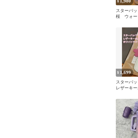
1,980
¥
スターバック
桜 ウォー
ー
1,699
¥
スターバッ
レザーキー
イトサクラ2