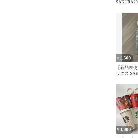
SAKURA2
ギフト ピ
1,500
¥
【新品未使
ックス SAK
532ml
3,800
¥