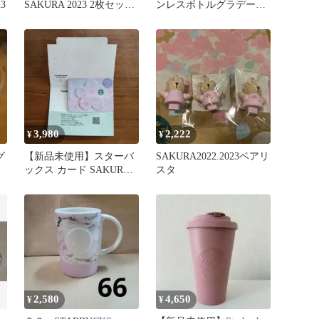
3
SAKURA 2023 2枚セット
ンレスボトルグラデーシ
STARBUCKS
ョン パープル ピンク 桜
3,980
2,222
¥
¥
グ
【新品未使用】スターバ
SAKURA2022.2023ベアリ
ックス カード SAKURA
スタ
2023
2,580
4,650
¥
¥