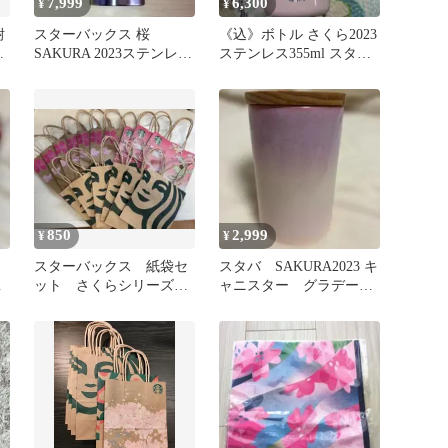
7,999
6,300
¥
¥
耐
スターバックス 桜
《込》ボトル さくら2023
グ
SAKURA 2023ステンレス
ステンレス355ml スター
ロゴタンブラー 新品
バックス
850
2,999
¥
¥
スターバックス 紙袋セ
スタバ SAKURA2023 キ
ン
ット さくらシリーズ
ャニスター グラデーシ
他 桜
ョン