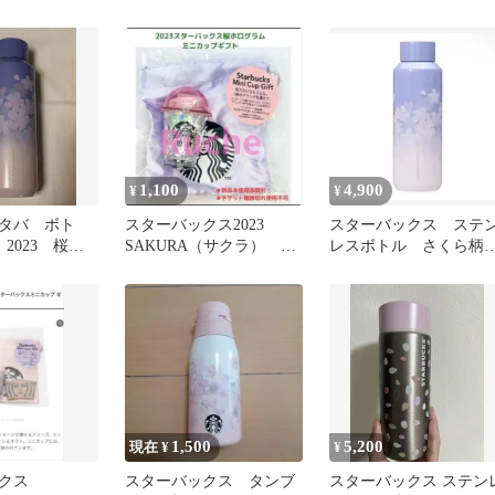
ンブラー
ーステンレスボトル 新
品未使用
1,100
4,900
¥
¥
タバ ボト
スターバックス2023
スターバックス ステ
l 2023 桜
SAKURA（サクラ） ミ
レスボトル さくら
クス
ニカップギフトホログラ
グラデーション 24H以
ム
内発送
1,500
5,200
現在 ¥
¥
クス
スターバックス タンブ
スターバックス ステン