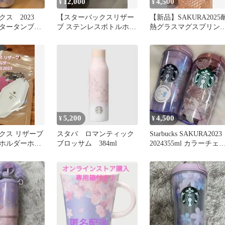
12,000
4,500
¥
¥
ス 2023
【スターバックスリザー
【新品】SAKURA2025
タータンブラ
ブ ステンレスボトルホワ
熱グラスマグスプリン
イト、ピンクの2個セッ
シーズンブレンド
ト】
5,200
4,500
¥
¥
クス リザーブ
スタバ ロマンティック
Starbucks SAKURA2023
ホルダーホワ
ブロッサム 384ml
2024355ml カラーチェ
023
ジャー