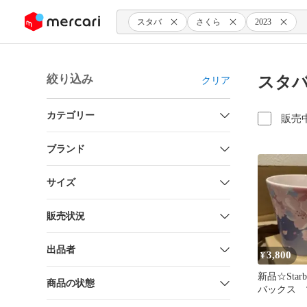
ンツにスキップ
スタバ
さくら
2023
絞り込み
スタバ
クリア
カテゴリー
販売
ブランド
サイズ
販売状況
出品者
3,800
¥
新品☆Star
商品の状態
バックス
sakura 2