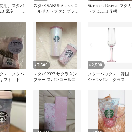
使用】スタバ
スタバ SAKURA 2023 コ
Starbucks Reserve マグカ
023 保冷トート
ールドカップタンブラー
ップ 355ml 花柄
ピンク 473ml
7,500
2,500
¥
¥
クス スタバ
スタバ 2023 サクラタン
スターバックス 韓
ギフト ドリ
ブラー スパンコールコー
シャンパン グラス
 さくら ピ
ルドタンブラー セット
桜 チェリーブロッサ
美品