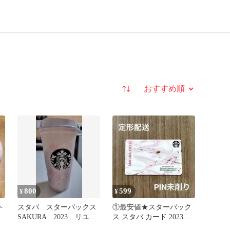
並び替え
800
599
¥
¥
ト
スタバ スターバックス
①最安値★スターバック
SAKURA 2023 リユー
ス スタバ カード 2023 さ
ザブルカップ
くら サクラ マーブル