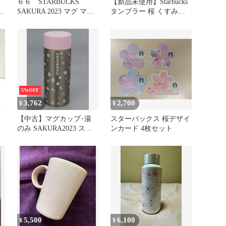
６６ STARBUCKS
【新品未使用】Starbucks
ス
SAKURA 2023 マグ マー
タンブラー 桜 くすみピ
ブル355ml
ンク
5%OFF
3,762
2,700
¥
¥
【中古】マグカップ･湯
スターバックス 桜デザイ
のみ SAKURA2023 ステ
ンカード 4枚セット
ンレスボトルペタル
355ml 「スターバックス
コーヒー」 SAKURAシー
ズン2023 第2弾
5,500
6,100
¥
¥