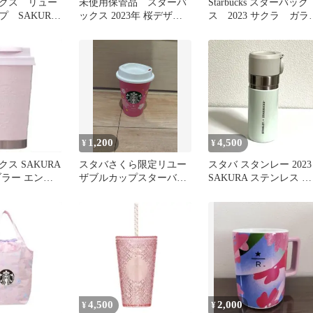
クス リュー
未使用保管品 スターバ
Starbucks スターバック
 SAKURA
ックス 2023年 桜デザイ
ス 2023 サクラ ガラ
 セット売り
ン タンブラー コレクタ
マグ
ー
1,200
4,500
¥
¥
ス SAKURA
スタバさくら限定リユー
スタバ スタンレー 2023
ンブラー エンボ
ザブルカップスターバッ
SAKURA ステンレス ボ
新品
クス 桜2023ショートタ
トル 473ml
ンブラー
4,500
2,000
¥
¥