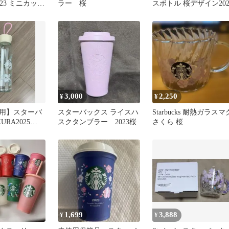
023 ミニカップ
ラー 桜
スボトル 桜デザイン202
ンク
3,000
2,250
¥
¥
用】スターバ
スターバックス ライスハ
Starbucks 耐熱ガラスマ
URA2025
スクタンブラー 2023桜
さくら 桜
1,699
3,888
¥
¥