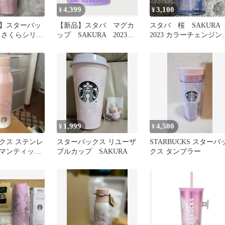
4,399
3,100
¥
¥
】スターバッ
【新品】スタバ マグカ
スタバ 桜 SAKURA
6 さくらシリー
ップ SAKURA 2023
2023 カラーチェンジン
l 新品未使用
カラーチェンジマグ さ
タンブラー355ml
くら
1,999
4,500
¥
¥
クス ステンレ
スターバックス リユーザ
STARBUCKS スターバ
マンティック
ブルカップ SAKURA
クス タンブラー
 タンブラー