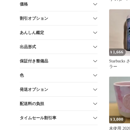
価格
マグ ピン
355ml
割引オプション
あんしん鑑定
出品形式
1,666
¥
保証付き整備品
Starbuck
ラー
色
発送オプション
配送料の負担
タイムセール割引率
3,000
¥
未使用 20