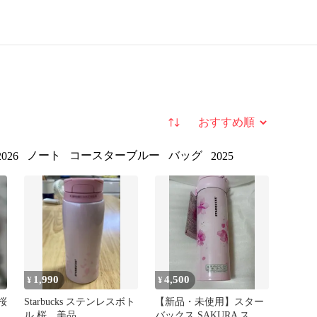
並び替え
ノート
コースターブルー
バッグ
2026
2025
1,990
4,500
¥
¥
桜
Starbucks ステンレスボト
【新品・未使用】スター
ル 桜 美品
バックス SAKURA ステ