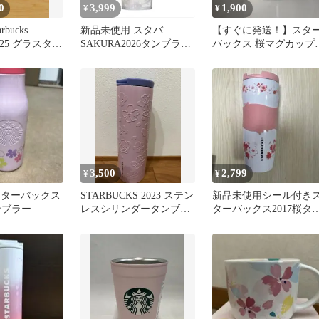
0
3,999
1,900
¥
¥
bucks
新品未使用 スタバ
【すぐに発送！】スタ
025 グラスタン
SAKURA2026タンブラー
バックス 桜マグカッ
ml
ホワイト473ml
2016年
3,500
2,799
¥
¥
ks スターバックス
STARBUCKS 2023 ステン
新品未使用シール付き
ンブラー
レスシリンダータンブラ
ターバックス2017桜タ
ー
ブラー