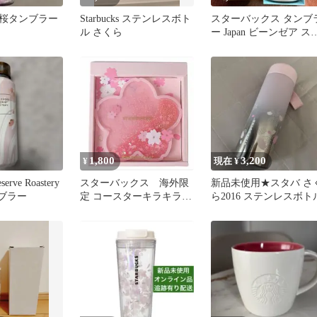
桜タンブラー
Starbucks ステンレスボト
スターバックス タンブ
ル さくら
ー Japan ビーンゼア ス
ンレス 東京 TOKYO
1,800
3,200
¥
現在 ¥
serve Roastery
スターバックス 海外限
新品未使用★スタバ さ
ンブラー
定 コースターキラキラ
ら2016 ステンレスボト
桜 12cm