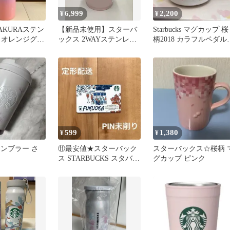
6,999
2,200
¥
¥
s SAKURAステン
【新品未使用】スターバ
Starbucks マグカップ 桜
 オレンジグラ
ックス 2WAYステンレス
柄2018 カラフルペダル
 新品
カップ マットピンク
355ml
599
1,380
¥
¥
s タンブラー さ
⑪最安値★スターバック
スターバックス☆桜柄 
ス STARBUCKS スタバカ
グカップ ピンク
ード 福岡 FUKUOKA