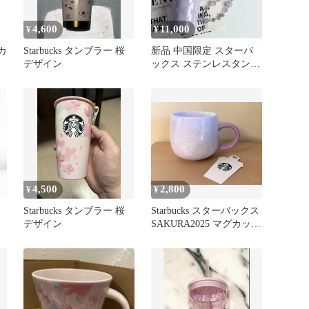
4,600
11,000
¥
¥
カ
Starbucks タンブラー 桜
新品 中国限定 スターバ
デザイン
ックス ステンレスタンブ
ラー 蝶ストーン チャー
ム付き
4,500
2,800
¥
¥
Starbucks タンブラー 桜
Starbucks スターバックス
デザイン
SAKURA2025 マグカップ
355ml