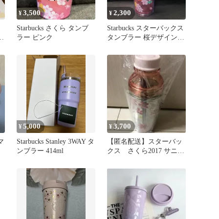
3,500
2,300
¥
¥
Starbucks さくら タンブ
Starbucks スターバックス
ラー ピンク
タンブラー 桜デザイン
355ml
5,000
3,700
¥
¥
マ
Starbucks Stanley 3WAY タ
【匿名配送】スターバッ
ンブラー 414ml
クス さくら2017 サニー
ボトルグリーン473ml