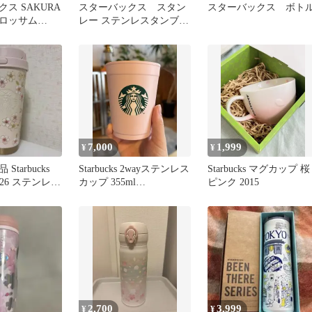
ス SAKURA
スターバックス スタン
スターバックス ボト
ロッサム
レー ステンレスタンブラ
サーモス製）
ー さくら ストローキ
ャプ 桜
7,000
1,999
¥
¥
tarbucks
Starbucks 2wayステンレス
Starbucks マグカップ 桜
026 ステンレス
カップ 355ml
ピンク 2015
ル
2026SAKURA
2,700
3,999
¥
¥