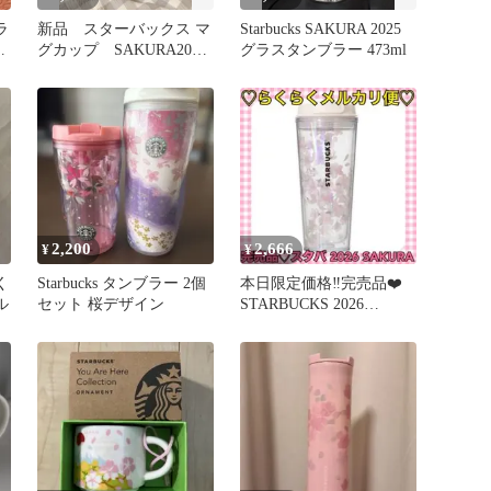
ラ
新品 スターバックス マ
Starbucks SAKURA 2025
テ
グカップ SAKURA2026
グラスタンブラー 473ml
耐熱グラス 桜 ゴール
ド
2,200
2,666
¥
¥
く
Starbucks タンブラー 2個
本日限定価格‼️️完売品❤️
ル
セット 桜デザイン
STARBUCKS 2026
SAKURA タンブラー