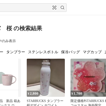
 桜 の検索結果
中のみ表示
ー
タンブラー
ステンレスボトル
保冷バッグ
マグカップ
2,800
1,700
¥
¥
品 新品 箱あ
STARBUCKS タンブラー
限定価格❗STARBUCKS 
バックス ロゴ
桜デザイン ホワイト
コースター 海外限定