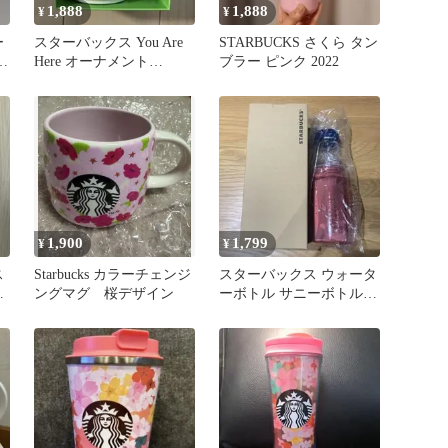
1,888
1,888
¥
¥
ー
スターバックス You Are
STARBUCKS さくら タン
プ
Here オーナメント
ブラー ピンク 2022
JAPAN
1,900
1,799
¥
¥
ス
Starbucks カラーチェンジ
スターバックス ウォータ
ン
ングマグ 桜デザイン
ーボトル サニーボトル
ピンク SAKURA