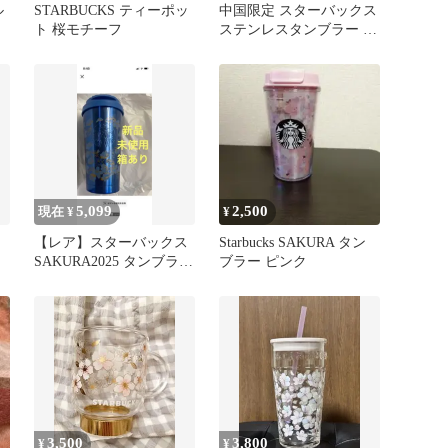
ル
STARBUCKS ティーポッ
中国限定 スターバックス
ト 桜モチーフ
ステンレスタンブラー 暮
桜紫蝶 チャーム 中国ス
タバ
5,099
2,500
現在 ¥
¥
【レア】スターバックス
Starbucks SAKURA タン
SAKURA2025 タンブラー
ブラー ピンク
ナイトブルー 桜 新品
3,500
3,800
¥
¥