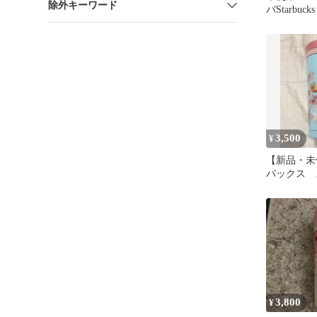
除外キーワード
バStarbuc
ピンク 355
3,500
¥
【新品・未
バックス 
クリューボ
くら330ml
3,800
¥