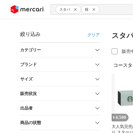
ンツにスキップ
スタバ
桜
絞り込み
スタバ
クリア
カテゴリー
販売
ブランド
コースタ
サイズ
販売状況
出品者
4,500
¥
商品の状態
大人気完売
り スター