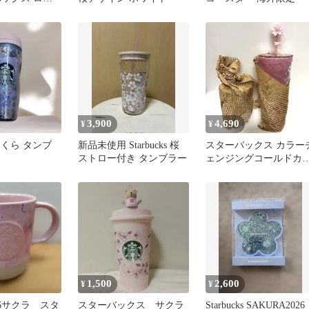
クベージュ
3,900
4,690
¥
¥
s さくら タンブ
新品未使用 Starbucks 桜
スターバックス カラー
ストロー付き タンブラー
ェンジングコールドカ
プタンブラー
SAKURA2026
1,500
2,600
¥
¥
26サクラ スタ
スターバックス サクラ
Starbucks SAKURA2026