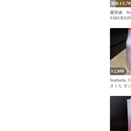
3,70
現在 ¥
最安値 Star
SAKURA2
ブラー 473
2,800
¥
Starbuc
さくら タ