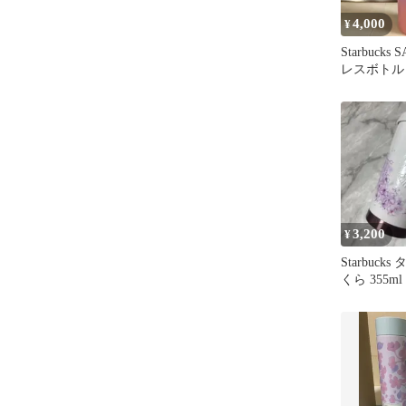
4,000
¥
Starbuck
レスボトル
デーション
3,200
¥
Starbuck
くら 355ml