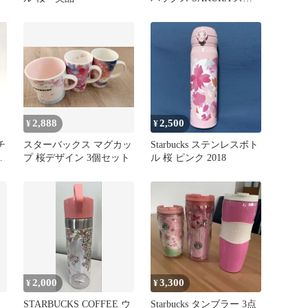
ンレスボトル 500ml
2,888
2,500
¥
¥
チ
スターバックス マグカッ
Starbucks ステンレスボト
ッ
プ 桜デザイン 3個セット
ル 桜 ピンク 2018
2,000
3,300
¥
¥
STARBUCKS COFFEE ウ
Starbucks タンブラー 3点