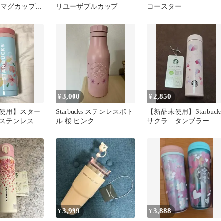
ks マグカップ
リユーザブルカップ
コースター
ml
3,000
2,850
¥
¥
使用】スター
Starbucks ステンレスボト
【新品未使用】Starbuck
ステンレスス
ル 桜 ピンク
サクラ タンブラー
トルブルーさ
3,999
3,888
¥
¥