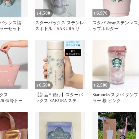
4,500
6,970
¥
¥
ーバックス福
スターバックス ステンレ
スタバ 2wayステンレス
ラーセット計
スボトル SAKURA サク
ップホルダー
ラ 355 オーロラ スタ
2026SAKURA
バ
6,500
2,500
¥
¥
クス
【新品＊箱付】スターバ
Starbucks スタバ タンブ
026 保冷トート
ックス SAKURA ステン
ラー 桜 ピンク
レスボトル シェルホワ
イト