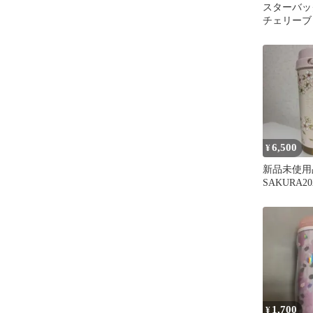
スターバック
チェリーブ
400ml（
6,500
¥
新品未使用品 S
SAKURA2
TOGOボト
1,700
¥