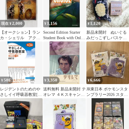
2,000
1,156
1,120
現在 ¥
¥
¥
【オークション】ラン
Second Edition Starter
新品未開封 ぬいぐる
カ・シェリル アクリ
Student Book with Online
みだっこずしパスケー
ルスタンド オシャレ
Practice (Smart Choice)
ス VIP カード
マクロス革命
[ペーパーバック]
Wilson， Ken
586
3,350
6,666
¥
¥
¥
レジデントのためのや
送料無料 新品未開封 テ
JR東日本 ポケモンスタ
さしイイ呼吸器教室[ベ
オレマ ４Ｋスキャン版
ンプラリー2026 スタン
ストティーチャーに教
テレンス・スタンプ イ
プ帳セット
わる全29章]改訂第3版
ンディーズ