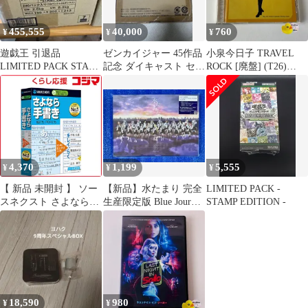
455,555
40,000
760
¥
¥
¥
遊戯王 引退品
ゼンカイジャー 45作品
小泉今日子 TRAVEL
LIMITED PACK STAMP
記念 ダイキャスト セン
ROCK [廃盤] (T26)
EDITION など
タイギア 新品
VICL478 [F4]
4,370
1,199
5,555
¥
¥
¥
【 新品 未開封 】 ソー
【新品】水たまり 完全
LIMITED PACK -
スネクスト さよなら手
生産限定版 Blue Journey
STAMP EDITION -
書き ｻﾖﾅﾗﾃｶﾞｷ 未使用
CD ホロライブ
送料無料
18,590
980
¥
¥