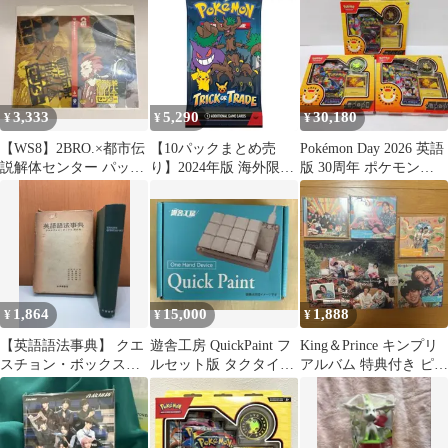
リスタル
3,333
5,290
30,180
¥
¥
¥
【WS8】2BRO.×都市伝
【10パックまとめ売
Pokémon Day 2026 英語
説解体センター パッケ
り】2024年版 海外限定
版 30周年 ポケモン
ージシート Switch
ポケモンカード Trick
260726
or Trade BOOster Bundle
ハロウィン プロモパッ
ク 新品未開封
1,864
15,000
1,888
¥
¥
¥
【英語語法事典】 クエ
遊舎工房 QuickPaint フ
King＆Prince キンプリ
スチョン・ボックス簡
ルセット版 タクタイル
アルバム 特典付き ピー
約版 石橋幸太郎 大修館
仕様 未組立オプション
ス
書店
付