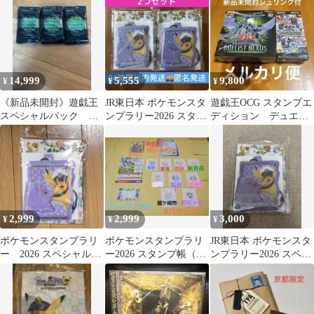
ン
ンプ帳
スケース
14,999
5,555
9,800
¥
¥
¥
《新品未開封》遊戯王
JR東日本 ポケモンスタ
遊戯王OCG スタンプエ
スペシャルパック ス
ンプラリー2026 スタン
ディション デュエリ
タンプエディション
プ帳＆パスケース メ
ストネクサス 2BOXセ
30パック 帯付き
タモン
ット
2,999
2,999
3,000
¥
¥
¥
ポケモンスタンプラリ
ポケモンスタンプラリ
JR東日本 ポケモンスタ
ー 2026 スペシャル
ー2026 スタンプ帳（ス
ンプラリー2026 スペシ
スタンプ帳
ペシャル版）新幹線全7
ャル版スタンプ帳
駅押印付