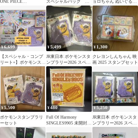
ONE PIECE
スペシャルパック ス
ョロちゃん ぬいぐるみ
STAMPEDE スペシャ
タンプエディション 3
他色々 ＋ ミニモニ
ル・デラックス・エデ
パック
色々
ィション 初回生産限定
6,699
5,499
1,300
¥
¥
¥
【スペシャル・コンプ
JR東日本 ポケモンスタ
クレヨンしんちゃん 映
リート+】ポケモンスタ
ンプラリー2026 スペシ
画 2025 スタンプセット
ンプラリー 2026
ャル版スタンプ帳 2冊
stage1~3
セット
5,500
480
5,250
¥
¥
¥
ポケモンスタンプラリ
Full Of Harmony
JR東日本 ポケモンスタ
ーセット
SINGLES9905 未開封
ンプラリー2026 スペシ
見本盤
ャル版スタンプ帳 ②