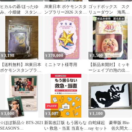
ヒカルの碁/ほったゆ
JR東日本 ポケモンスタ
ゴッドボックス スク
み、小畑健 スタンプ
ンプラリー2026 スタン
リューダウン 海馬セ
セット 2001-2003年 未
プ帳 スペシャル版 ♡
ット セパレーター
開封
新品未開封
3,198
370,000
3,500
¥
¥
¥
【送料無料】JR東日本
ミニトマト様専用
【新品未開封】ミッキ
ポケモンスタンプラリ
ーシェイプの泡の出
ー2026 スペシャル版ス
る ビオレu 泡スタン
タンプ帳
プハンドソープ
3%OFF
3,000
3,087
1,100
¥
¥
¥
☆ほぼ新品☆ BTS-2021
新装改訂版 もう困らな
白蛇縁起 豪華版 Blu-
SEASON'S
い 救急・当直 当直をス
ray セット 佐久間大