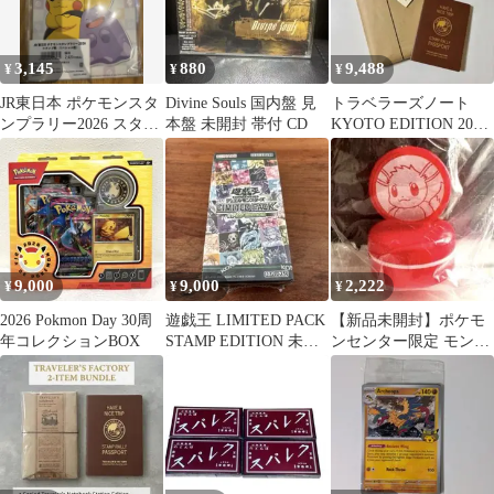
3,145
880
9,488
¥
¥
¥
JR東日本 ポケモンスタ
Divine Souls 国内盤 見
トラベラーズノート
ンプラリー2026 スタン
本盤 未開封 帯付 CD
KYOTO EDITION 2026
プ帳 スペシャル版
スタンプラリーパスポ
ート
9,000
9,000
2,222
¥
¥
¥
2026 Pokmon Day 30周
遊戯王 LIMITED PACK
【新品未開封】ポケモ
年コレクションBOX
STAMP EDITION 未開
ンセンター限定 モンス
封1BOX
ターボールキャンディ
スタンプ イーブイ