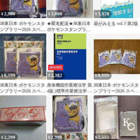
2,980
3,800
3,970
¥
¥
¥
JR東日本 ポケモンスタ
★匿名配送★JR東日本
薬がみえる vol.3 第2版
ンプラリー2026 スペシ
ポケモンスタンプラリ
ャル版スタンプ帳
ー2026 スペシャル版ス
タンプ帳
20%OFF
6,199
2,382
8,999
¥
¥
¥
JR東日本 ポケモンスタ
身体機能作業療法学 第
JR東日本 ポケモンスタ
ンプラリー2026 スペシ
4版 (標準作業療法学 専
ンプラリー2026 スペシ
ャル版スタンプ帳
門分野)
ャル版スタンプ帳3冊セ
ット
2,200
2,999
2,555
¥
¥
¥