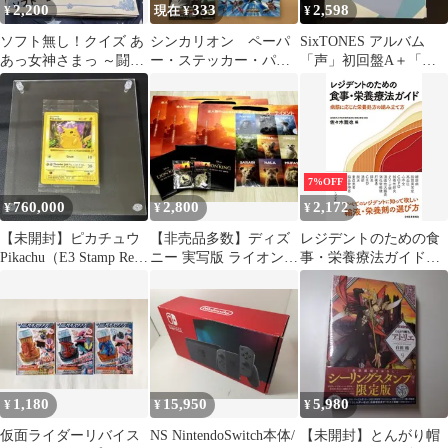
2,200
333
2,598
¥
現在 ¥
¥
ソフト無し！クイズ あ
シンカリオン ペーパ
SixTONES アルバム
あっ女神さまっ ～闘う
ー・ステッカー・パス
「声」初回盤A＋「こ
翼とともに～ LIMITED
ケース 速杉ハヤト 男
っから」初回盤B＋FC
BOX
鹿アキタ 初音ミク
限定カレンダ
7%OFF
760,000
2,800
2,172
¥
¥
¥
【未開封】ピカチュウ
【非売品多数】ディズ
レジデントのための食
Pikachu（E3 Stamp Red
ニー 実写版 ライオンキ
事・栄養療法ガイド
Cheeks）
ング シンバ 限定グッズ
【電子版付き】
9点セット
1,180
15,950
5,980
¥
¥
¥
仮面ライダーリバイス
NS NintendoSwitch本体/
【未開封】とんがり帽