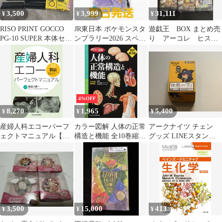
3,500
3,999
31,111
¥
¥
¥
RISO PRINT GOCCO
JR東日本 ポケモンスタ
遊戯王 BOX まとめ売
PG-10 SUPER 本体セッ
ンプラリー2026 スペシ
り アーコレ ヒスコ
ト
ャル版スタンプ帳
レ レアコレ スタン
プ 決闘者伝説
4%OFF
8,270
1,965
5,400
¥
¥
¥
産婦人科エコーパーフ
カラー図解 人体の正常
アークナイツ チェン
ェクトマニュアル【動
構造と機能 全10巻縮刷
グッズ LINEスタンプ
画を含む電子版付】
版【電子書籍つき】
柄 缶バッジ BOX 大陸
版
3,500
15,000
413
¥
¥
¥