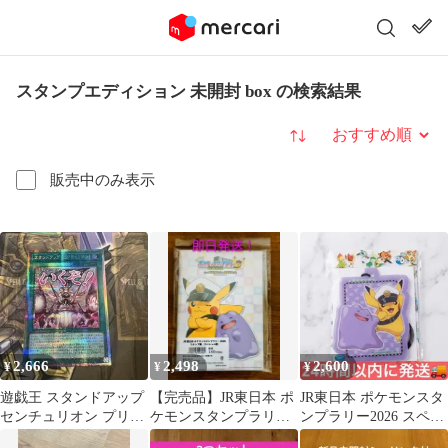
スタンプエディション 未開封 box の検索結果
並び替え
販売中のみ表示
2,666
2,498
2,600
¥
¥
¥
遊戯王 スタンドアップ
【完売品】JR東日本 ポ
JR東日本 ポケモンスタ
センチュリオン プリズ
ケモンスタンプラリー
ンプラリー2026 スペシ
マ スタンプエディショ
2026 スペシャル スタ
ャル版スタンプ帳＆パ