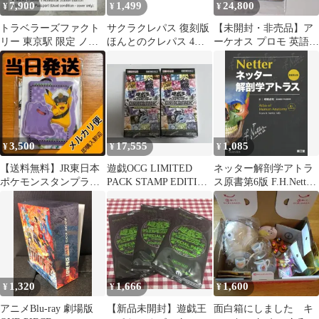
7,900
1,499
24,800
¥
¥
¥
トラベラーズファクト
サクラクレパス 復刻版
【未開封・非売品】ア
リー 東京駅 限定 ノー
ほんとのクレパス 4個
ーケオス プロモ 英語版
トブック ブルー トラベ
セット
051/086 シカゴ限定
ラーズノート
3,500
17,555
1,085
¥
¥
¥
【送料無料】JR東日本
遊戯OCG LIMITED
ネッター解剖学アトラ
ポケモンスタンプラリ
PACK STAMP EDITION
ス原書第6版 F.H.Netter;
ー2026 スペシャル版ス
シュリンク付き2
相磯貞和
タンプ帳
1,320
1,666
1,600
¥
¥
¥
アニメBlu-ray 劇場版
【新品未開封】遊戯王
面白箱にしました キ