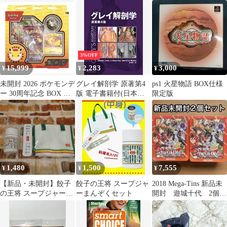
GREETINGS
イスイ乗り切る必殺虎
介 日本語吹替
の巻！ -電子版付-
3%OFF
15,999
2,283
3,000
¥
¥
¥
未開封 2026 ポケモンデ
グレイ解剖学 原著第4
ps1 火星物語 BOX仕様
ー 30周年記念 BOX ピ
版 電子書籍付(日本
限定版
カチュウプロモ付
語・英語)
1,480
1,500
7,555
¥
¥
¥
【新品・未開封】餃子
餃子の王将 スープジャ
2018 Mega-Tins 新品未
の王将 スープジャーま
ーまんぞくセット
開封 遊城十代 2個セ
んぞくセット
ット 英語 北米