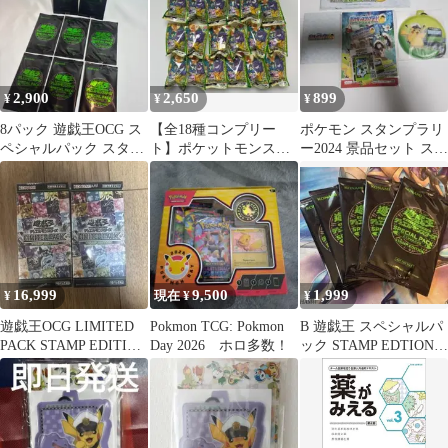
2,900
2,650
899
¥
¥
¥
8パック 遊戯王OCG ス
【全18種コンプリー
ポケモン スタンプラリ
ペシャルパック スタン
ト】ポケットモンスタ
ー2024 景品セット スト
プエディション 新品未
ー スタンプ 緑パッケー
ラップ、パスケースな
開封
ジ 外箱付き
ど 未開封
16,999
9,500
1,999
¥
現在 ¥
¥
遊戯王OCG LIMITED
Pokmon TCG: Pokmon
B 遊戯王 スペシャルパ
PACK STAMP EDITION
Day 2026 ホロ多数！
ック STAMP EDTION
シュリンク付
新品未開封 5パック