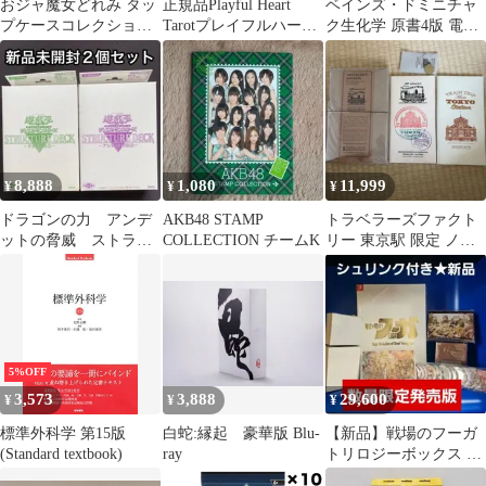
おジャ魔女どれみ タッ
正規品Playful Heart
ベインズ・ドミニチャ
プケースコレクション
Tarotプレイフルハート
ク生化学 原書4版 電子
アイテムコレクション
タロット第2版
書籍(日本語・英語版)
付 John Baynes Marek
Dominiczak 岩井 一宏
谷口 直之 藤井 順逸; 本
家 孝一
8,888
1,080
11,999
¥
¥
¥
ドラゴンの力 アンデ
AKB48 STAMP
トラベラーズファクト
ットの脅威 ストラク
COLLECTION チームK
リー 東京駅 限定 ノー
チャーデッキ 新品未
トブック+チャーム+リ
開封 セット
フィル*2
5%OFF
3,573
3,888
29,600
¥
¥
¥
標準外科学 第15版
白蛇:縁起 豪華版 Blu-
【新品】戦場のフーガ
(Standard textbook)
ray
トリロジーボックス フ
ァミ通DXパック 3Dク