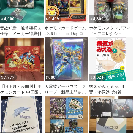
4,900
9,499
4,300
¥
¥
¥
音故知新 通常盤初回
ポケモンカードゲーム
ポケモンスタンプフィ
仕様 メーカー特典付
2026 Pokemon Day コレ
ギュアコレクショ
クション
ン レジギガス シェ
イミ ほっともっと
7,777
888
3,521
¥
¥
¥
【旧正月・未開封】ポ
天霆號アーゼウス ス
病気がみえる vol.8
ケモンカード 中国限定
リーブ 新品未開封
腎・泌尿器 第4版
2026年 新春ギフトボッ
100枚 ユーティリティ
クス 春節
ボックス限定品