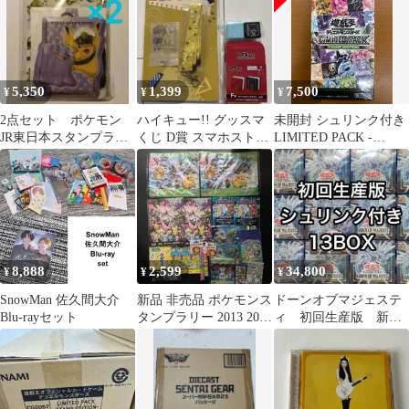
5,350
1,399
7,500
¥
¥
¥
2点セット ポケモン
ハイキュー!! グッスマ
未開封 シュリンク付き
JR東日本スタンプラリ
くじ D賞 スマホストラ
LIMITED PACK -
ー2026 パスケース ピカ
ップ 宮侑
STAMP EDITION- スタ
チュウ
ンプエディション BOX
ボックス 遊戯王デュエ
ルモンスターズ
8,888
2,599
34,800
¥
¥
¥
SnowMan 佐久間大介
新品 非売品 ポケモンス
ドーンオブマジェステ
Blu-rayセット
タンプラリー 2013 2014
ィ 初回生産版 新品
JR西日本 セット
未開封 BOX 13箱 シ
ュリンク付き