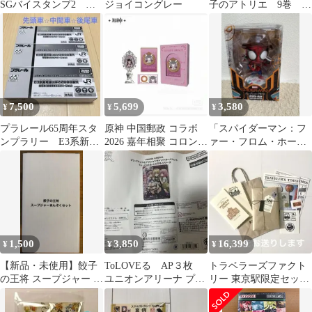
SGバイスタンプ2 全3
ジョイコングレー
子のアトリエ 9巻 限
種セット
定版 シーリングスタ
ンプ
7,500
5,699
3,580
¥
¥
¥
プラレール65周年スタ
原神 中国郵政 コラボ
「スパイダーマン：フ
ンプラリー E3系新幹
2026 嘉年相聚 コロンビ
ァー・フロム・ホー
線つばさ クリアver. 3両
ーナ 火漆印ギフトボッ
ム」 コスベイビー サイ
セット
クス
ズS (旅行版)
1,500
3,850
16,399
¥
¥
¥
【新品・未使用】餃子
ToLOVEる AP３枚
トラベラーズファクト
の王将 スープジャー ま
ユニオンアリーナ プレ
リー 東京駅限定セッ
んぞくセット ぎょうざ
イマットなし カード
ト トラベラーズノー
倶楽部 非売品
のみ
ト希少ダグ リフィル