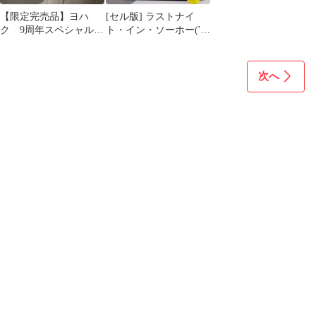
【限定完売品】ヨハ
[セル版] ラストナイ
ク 9周年スペシャル
ト・イン・ソーホー('21
BOX BLACK
英) -747871 [G-D]
【DVD】(P26)
次へ