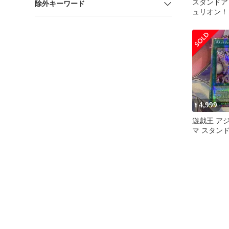
スタンドア
除外キーワード
ュリオン！【L
PSE】 遊
4,999
¥
遊戯王 ア
マ スタン
チュリオン!
リシク