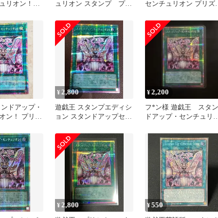
チュリオン！
ュリオン スタンプ プリ
センチュリオン プリズ
プリシク ス
ズマティックシークレッ
スタンプエディション
ト プリシク
2,800
2,200
¥
¥
タンドアップ・
遊戯王 スタンプエディシ
フ*ン様 遊戯王 スタ
オン！ プリズ
ョン スタンドアップセン
ドアップ・センチュリ
プ
チュリオン！ プリズマ
ン プリシク
2,800
550
¥
¥