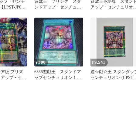
ップ・センチ
遊戯王 プリシク スタ
遊戯王英語版 スタン
PST-JP040
ンドアップ・センチュリ
アップ・センチュリオ
戯王OCG
オン スタンプ
ン！ スタンプ スタ
ライトレア
300
9,541
¥
¥
ジア版 プリズ
6336遊戯王 スタンドア
遊☆戯☆王 スタンダッ
ドアップ・セン
ップセンチュリオン！
センチュリオン (LPST-
 スタンプ プ
スーパーレア DBVS
JP040) 프싴 一般版