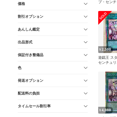
プ・セン
価格
プリズマ 
タンプ
割引オプション
あんしん鑑定
出品形式
2,500
¥
保証付き整備品
遊戯王 ス
センチュリ
マ スタン
色
発送オプション
配送料の負担
タイムセール割引率
4,080
¥