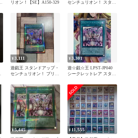
マ
リオン！【SE】A150-329
センチュリオン！ スタン
プ プリズマ ARS10
3,111
3,301
¥
¥
ン
遊戯王 スタンドアップ・
遊☆戯☆王 LPST-JP040
オ
センチュリオン！ プリシ
シークレットレア スタン
ク スタンプエディション
ドアップ センチュリオン
スタンプ
5,445
11,555
¥
¥