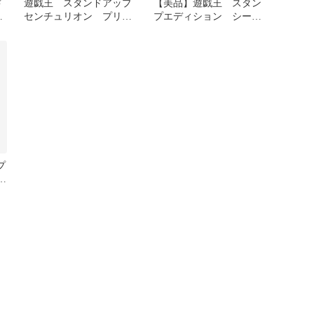
ド
遊戯王 スタンドアップ
【美品】遊戯王 スタン
センチュリオン プリズ
プエディション シーク
ー
マ スタンプ 2枚
レット48枚コンプリート
セット
プ