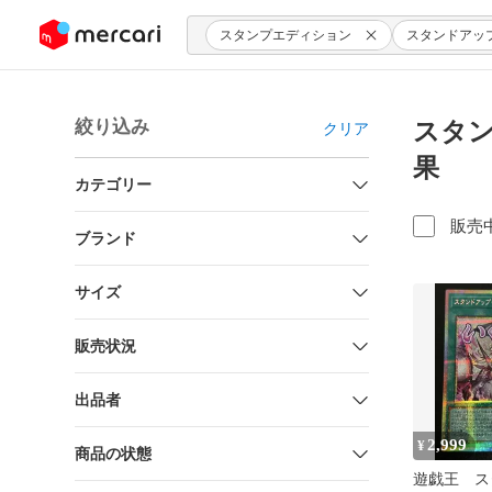
ンツにスキップ
スタンプエディション
スタンドアッ
絞り込み
スタ
クリア
果
カテゴリー
販売
ブランド
サイズ
販売状況
出品者
2,999
¥
商品の状態
遊戯王 ス