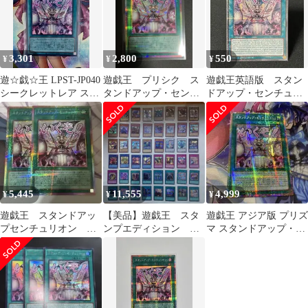
ウルトラレア
3,301
2,800
550
¥
¥
¥
遊☆戯☆王 LPST-JP040
遊戯王 プリシク ス
遊戯王英語版 スタン
シークレットレア スタ
タンドアップ・センチ
ドアップ・センチュリ
ンドアップ センチュリ
ュリオン スタンプ
オン！ スタンプ ス
オン スタンプ
ターライトレア
5,445
11,555
4,999
¥
¥
¥
遊戯王 スタンドアッ
【美品】遊戯王 スタ
遊戯王 アジア版 プリズ
プセンチュリオン プ
ンプエディション シ
マ スタンドアップ・セ
リズマ スタンプ 2枚
ークレット48枚コンプ
ンチュリオン! スタン
リートセット
プ プリシク