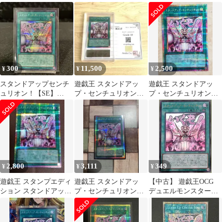
ン！ プリズマ プリ
プリズマティックシー
マ スタンプエディショ
シク スタンプ
クレット プリシク
ン
300
11,500
2,500
¥
¥
¥
スタンドアップセンチ
遊戯王 スタンドアッ
遊戯王 スタンドアッ
ュリオン！【SE】
プ・センチュリオン！
プ・センチュリオン！
A150-329
スタンプ プリズマ
プリズマ スタンプ
ARS10
2,800
3,111
349
¥
¥
¥
遊戯王 スタンプエディ
遊戯王 スタンドアッ
【中古】 遊戯王OCG
ション スタンドアップ
プ・センチュリオン！
デュエルモンスターズ
センチュリオン！ プリ
プリシク スタンプエデ
スタンドアップ・セン
ズマ
ィション
チュリオン!【いく
ぞ!】 LPST LPST-JP040