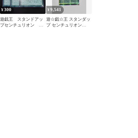
300
9,541
¥
¥
遊戯王 スタンドアッ
遊☆戯☆王 スタンダッ
プセンチュリオン ス
プ センチュリオン
タンプ シークレッ
(LPST-JP040) 프싴 一般
ト ウルトラ
版