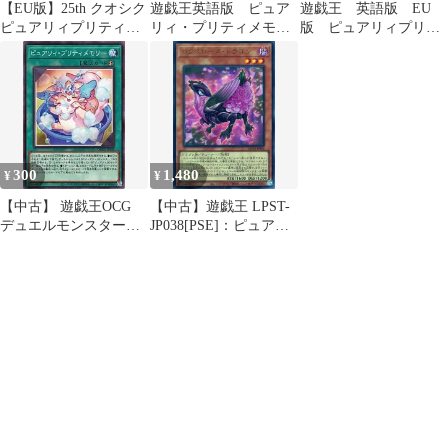
【EU版】25th クオシク
遊戯王英語版 ピュア
遊戯王 英語版 EU
ピュアリィプリティメ
リィ・プリティメモリ
版 ピュアリィプリテ
モリー 英語版 遊戯王
ー スタンプ スター
ィメモリー プラチナ
ライトレア
シークレットレア
300
1,480
¥
¥
【中古】 遊戯王OCG
【中古】遊戯王 LPST-
デュエルモンスターズ
JP038[PSE]：ピュアリ
ピュアリィ・プリティ
ィ・プリティメモリー
メモリー DBAD DBAD-
JP022