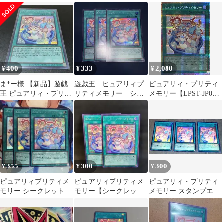
K06
プリシク スタンプエデ
マティックシークレッ
ィション
ト
400
333
2,080
¥
¥
¥
ま*ー様 【新品】遊戯
遊戯王 ピュアリィプ
ピュアリィ・プリティ
王 ピュアリィ・プリテ
リティメモリー シー
メモリー【LPST-JP038
ィメモリー (シークレ
クレット3枚 スタンプ
PSE】 遊戯王OCG
ットレア)
エディション
355
300
300
¥
¥
¥
ピュアリィプリティメ
ピュアリィプリティメ
ピュアリィ・プリティ
モリー シークレット 絵
モリー【シークレッ
メモリー スタンプエデ
違い スタンプ 3枚 i3
ト】{LPST-JP038
ィション ウルトラ 3枚
セット