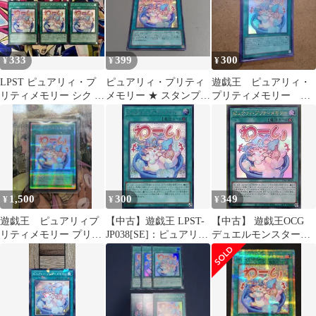
333
399
300
¥
¥
¥
LPST ピュアリィ・プ
ピュアリィ・プリティ
遊戯王 ピュアリィ・
リティメモリー シク 3
メモリー ★ スタンプエ
プリティメモリー
枚 ピュアリィプリティ
ディション シークレッ
STAMP EDITION ウ
メモリー
トレア
ルトラ
1,500
300
349
¥
¥
¥
遊戯王 ピュアリィプ
【中古】遊戯王 LPST-
【中古】 遊戯王OCG
リティメモリー プリズ
JP038[SE]：ピュアリ
デュエルモンスターズ
マ スタンプ
ィ・プリティメモリー
ピュアリィ・プリティ
メモリー【わーい】
LPST LPST-JP038 ウル
トラレア