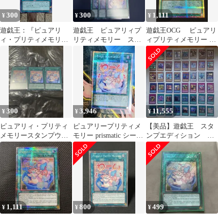
300
300
1,111
¥
¥
¥
遊戯王：『ピュアリ
遊戯王 ピュアリィプ
遊戯王OCG ピュアリ
ィ・プリティメモリ
リティメモリー スタ
ィプリティメモリー プ
ー』(DBAD−022)ノーパ
ンプ ウルトラ6枚
リシク スタンプエデ
ラ×1②
ィション
300
3,946
11,555
¥
¥
¥
ピュアリィ・プリティ
ピュアリープリティメ
【美品】遊戯王 スタ
メモリースタンプウル
モリー prismatic シーク
ンプエディション シ
トラレア3枚セットデッ
レットレア LPST-
ークレット48枚コンプ
キパーツまとめ売り
KR038 遊☆戯☆王
リートセット
1,111
800
499
¥
¥
¥