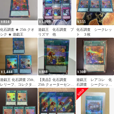
814
1,999
555
¥
¥
¥
化石調査 ★ 25th クオ
遊戯王 化石調査 プ
化石調査 シークレッ
シク ★ 遊戯王
リズマ 他
ト ３枚
1,444
888
300
¥
¥
¥
遊戯王 化石調査 25th、
【美品】化石調査
遊戯王 レアコレ 化
レリーフ、コレクター
25th クォーターセンチ
石調査 シークレッ
ズレア 1枚ずつ
ュリーシークレットレ
ト 未使用品
ア クオシク