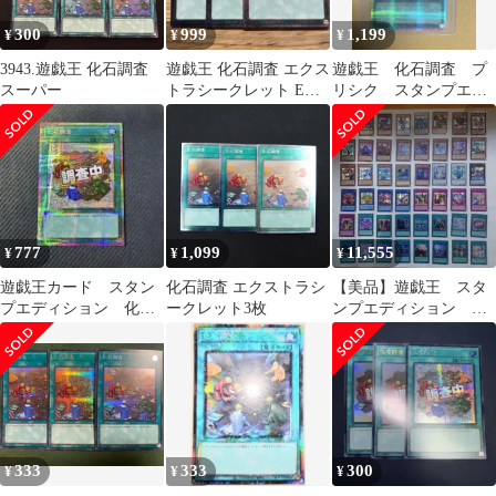
300
999
1,199
¥
¥
¥
3943.遊戯王 化石調査
遊戯王 化石調査 エクス
遊戯王 化石調査 プ
スーパー
トラシークレット EX
リシク スタンプエデ
シク
ィション
777
1,099
11,555
¥
¥
¥
遊戯王カード スタン
化石調査 エクストラシ
【美品】遊戯王 スタ
プエディション 化石
ークレット3枚
ンプエディション シ
調査 プリズマティック
ークレット48枚コンプ
シークレットレア
リートセット
333
333
300
¥
¥
¥