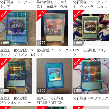
化石調査 シークレッ
早い者勝ち！ 大人
化石調査 シークレッ
トレア
気！ 遊戯王 化石調
ト ウルトラ スタン
査 RC04-JP054 コレ
プエディション
クターズレア
999
777
699
¥
¥
¥
遊戯王 化石調査 ス
化石調査 25th シークレ
LPST 化石調査 プリシ
タンプ プリズマ 1枚
ット
ク
555
300
555
¥
¥
¥
遊戯王 化石調査
遊戯王 化石調査
化石調査 25th クオシク
25th クオシク シーク
STAMP EDITION ウ
レット
ルトラ