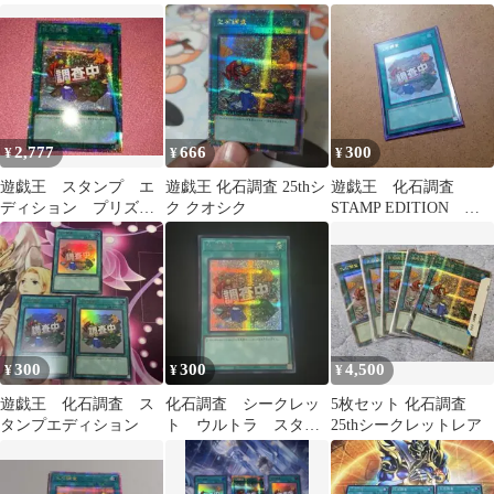
枚 プリシク
Oh!
2,777
666
300
¥
¥
¥
遊戯王 スタンプ エ
遊戯王 化石調査 25thシ
遊戯王 化石調査
ディション プリズ
ク クオシク
STAMP EDITION シ
マ プリシク 化石調
ク
査 恐竜 魔法
300
300
4,500
¥
¥
¥
遊戯王 化石調査 ス
化石調査 シークレッ
5枚セット 化石調査
タンプエディション
ト ウルトラ スタン
25thシークレットレア
プエディション