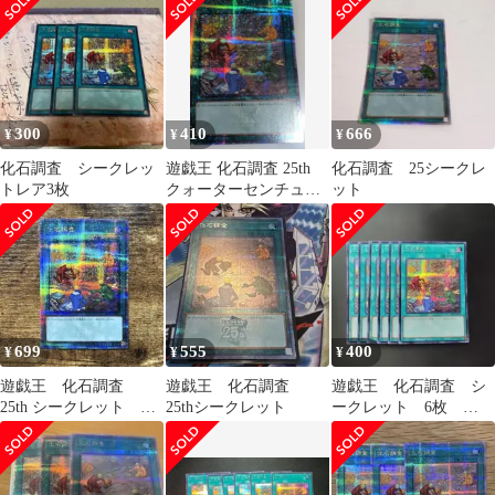
300
410
666
¥
¥
¥
化石調査 シークレッ
遊戯王 化石調査 25th
化石調査 25シークレ
トレア3枚
クォーターセンチュリ
ット
ーシークレット
699
555
400
¥
¥
¥
遊戯王 化石調査
遊戯王 化石調査
遊戯王 化石調査 シ
25th シークレット
25thシークレット
ークレット 6枚
X11
Y254