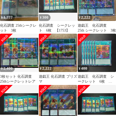
1,777
300
2,222
¥
¥
¥
化石調査 25thシークレ
化石調査 シークレッ
遊戯王 化石調査
ット 3枚
ト 6枚 【1753】
25th シークレット 3枚
2,400
2,222
400
¥
¥
¥
3枚セット 化石調査
遊戯王 化石調査 プリズ
遊戯王 化石調査 シ
25thシークレットレア
マ
ークレット 6枚
Y253