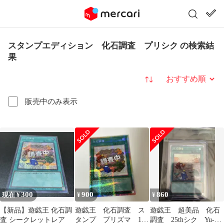
スタンプエディション 化石調査 プリシク の検索結
果
並び替え
販売中のみ表示
300
900
860
現在 ¥
¥
¥
【新品】遊戯王 化石調
遊戯王 化石調査 ス
遊戯王 超美品 化石
査 シークレットレア
タンプ プリズマ 1
調査 25thシク Yu-Gi-