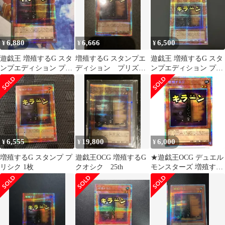
6,880
6,666
6,500
¥
¥
¥
遊戯王 増殖するG スタ
増殖するG スタンプエ
遊戯王 増殖するG スタ
ンプエディション プリ
ディション プリズマ
ンプエディション プリ
ズマ プリシク h3
ティックシークレット
ズマ プリシク
レア プリシク
6,555
19,800
6,000
¥
¥
¥
増殖するG スタンプ プ
遊戯王OCG 増殖するG
★遊戯王OCG デュエル
リシク 1枚
クオシク 25th
モンスターズ 増殖する
G プリシク スタンプエ
ディション LPST-JP007
トレカ 中古★007648