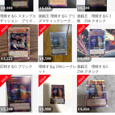
8,000
6,666
6,500
¥
¥
¥
増殖するG スタンプエ
遊戯王 増殖するG プリ
遊戯王 増殖するG 1
ディション プリズマ
ズマティックシークレ
枚 25th クオシク
ティックシークレット
ット
レア
1,222
6,500
6,600
¥
¥
¥
応戦するG プリシク
増殖するg 25thシークレ
遊戯王 増殖するG
ット
25th クオシク
5,200
5,988
6,666
¥
¥
¥