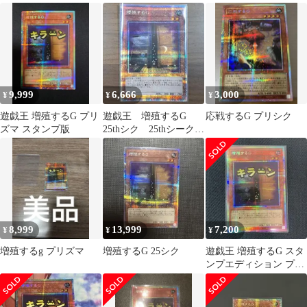
ョン LPST-JP007
9,999
6,666
3,000
¥
¥
¥
遊戯王 増殖するG プリ
遊戯王 増殖するG
応戦するG プリシク
ズマ スタンプ版
25thシク 25thシークレ
ットレア
8,999
13,999
7,200
¥
¥
¥
増殖するg プリズマ
増殖するG 25シク
遊戯王 増殖するG スタ
ンプエディション プリ
ズマ プリシク