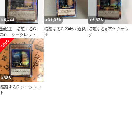
6,444
31,370
6,333
¥
¥
¥
遊戯王 増殖するG
増殖するG 20thｼｸ 遊戯
増殖するg 25th クオシ
25th シークレット
王
ク
クォシク 汎用 手札
誘発
388
¥
増殖するG シークレッ
ト