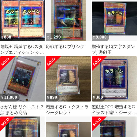
888
1,299
9,000
¥
¥
¥
遊戯王 増殖するGスタ
応戦するG プリシク
増殖するG(文字スタン
ンプエディション シー
プ) 遊戯王
クレットレア2枚
11,000
899
380
¥
¥
¥
さがん様 リクエスト 2
増殖するG エクストラ
遊戯王OCG 増殖するG
点 まとめ商品
シークレット
イラスト違い シークレ
ットレア SE スタンプ