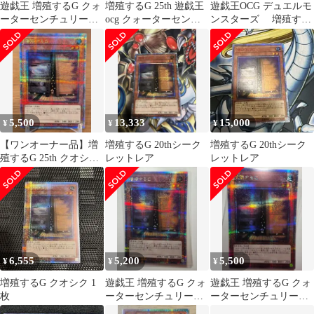
遊戯王 増殖するG クォ
増殖するG 25th 遊戯王
遊戯王OCG デュエルモ
ーターセンチュリーシ
ocg クォーターセンチ
ンスターズ 増殖する
ークレット 25th
ュリー
G 25thシークレットレ
ア
5,500
13,333
15,000
¥
¥
¥
【ワンオーナー品】増
増殖するG 20thシーク
増殖するG 20thシーク
殖するG 25th クオシク
レットレア
レットレア
RC04-JP005
6,555
5,200
5,500
¥
¥
¥
増殖するG クオシク 1
遊戯王 増殖するG クォ
遊戯王 増殖するG クォ
枚
ーターセンチュリーシ
ーターセンチュリーシ
ークレットレア 25th
ークレットレア 25th