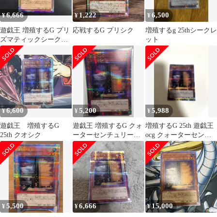
6,666
1,222
6,500
¥
¥
¥
遊戯王 増殖するG プリ
応戦するG プリシク
増殖するg 25thシークレ
ズマティックシークレ
ット
ット
6,600
5,200
5,988
¥
¥
¥
遊戯王 増殖するG
遊戯王 増殖するG クォ
増殖するG 25th 遊戯王
25th クオシク
ーターセンチュリーシ
ocg クォーターセンチ
ークレット 25th
ュリー
5,500
6,666
15,000
¥
¥
¥