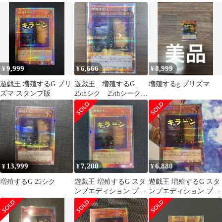
ョン LPST-JP007
9,999
6,666
8,999
¥
¥
¥
遊戯王 増殖するG プリ
遊戯王 増殖するG
増殖するg プリズマ
ズマ スタンプ版
25thシク 25thシークレ
ットレア
13,999
7,200
6,880
¥
¥
¥
増殖するG 25シク
遊戯王 増殖するG スタ
遊戯王 増殖するG スタ
ンプエディション プリ
ンプエディション プリ
ズマ プリシク
ズマ プリシク h3