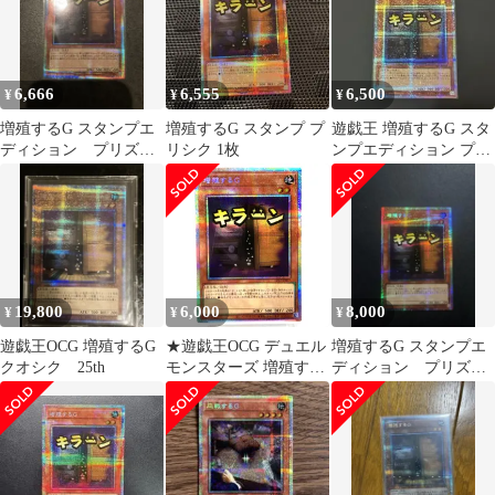
6,666
6,555
6,500
¥
¥
¥
増殖するG スタンプエ
増殖するG スタンプ プ
遊戯王 増殖するG スタ
ディション プリズマ
リシク 1枚
ンプエディション プリ
ティックシークレット
ズマ プリシク
レア プリシク
19,800
6,000
8,000
¥
¥
¥
遊戯王OCG 増殖するG
★遊戯王OCG デュエル
増殖するG スタンプエ
クオシク 25th
モンスターズ 増殖する
ディション プリズマ
G プリシク スタンプエ
ティックシークレット
ディション LPST-JP007
レア
トレカ 中古★007648