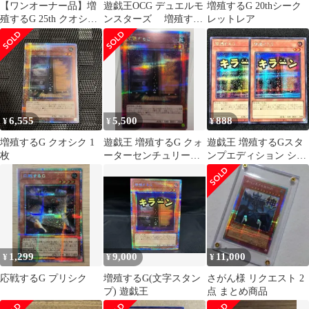
【ワンオーナー品】増
遊戯王OCG デュエルモ
増殖するG 20thシーク
殖するG 25th クオシク
ンスターズ 増殖する
レットレア
RC04-JP005
G 25thシークレットレ
ア
6,555
5,500
888
¥
¥
¥
増殖するG クオシク 1
遊戯王 増殖するG クォ
遊戯王 増殖するGスタ
枚
ーターセンチュリーシ
ンプエディション シー
ークレットレア 25th
クレットレア2枚
1,299
9,000
11,000
¥
¥
¥
応戦するG プリシク
増殖するG(文字スタン
さがん様 リクエスト 2
プ) 遊戯王
点 まとめ商品