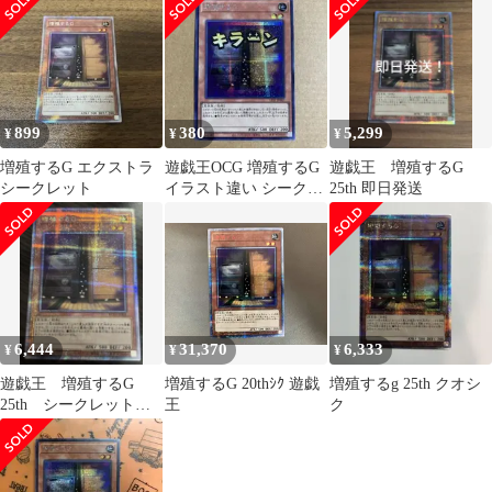
899
380
5,299
¥
¥
¥
増殖するG エクストラ
遊戯王OCG 増殖するG
遊戯王 増殖するG
シークレット
イラスト違い シークレ
25th 即日発送
ットレア SE スタンプ
6,444
31,370
6,333
¥
¥
¥
遊戯王 増殖するG
増殖するG 20thｼｸ 遊戯
増殖するg 25th クオシ
25th シークレット
王
ク
クォシク 汎用 手札
誘発