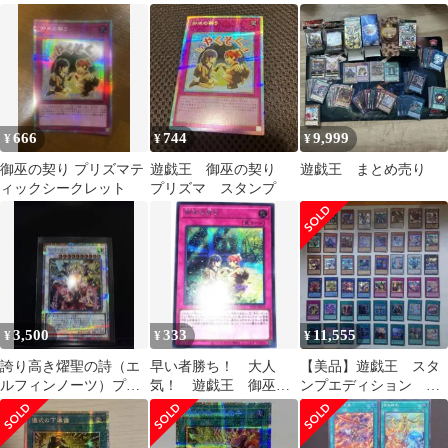
ット LPSP-JP045
ズマティックシークレ
ットレア
666
744
9,999
¥
¥
¥
御巫の契り プリズマテ
遊戯王 御巫の契り
遊戯王 まとめ売り
ィックシークレット
プリズマ スタンプ
3,500
333
11,555
¥
¥
¥
誇り高き燿聖の詩（エ
早い者勝ち！ 大人
【美品】遊戯王 スタ
ルフィンノーツ）プリ
気！ 遊戯王 御巫の
ンプエディション シ
ズマティックシークレ
契り TTP1-JP073 シ
ークレット48枚コンプ
ットレア 3枚セット
ークレット
リートセット