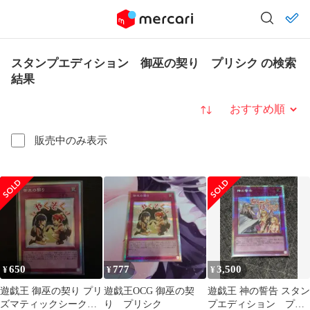
スタンプエディション 御巫の契り プリシク の検索
結果
並び替え
販売中のみ表示
650
777
3,500
¥
¥
¥
遊戯王 御巫の契り プリ
遊戯王OCG 御巫の契
遊戯王 神の誓告 スタン
ズマティックシークレ
り プリシク
プエディション プリ