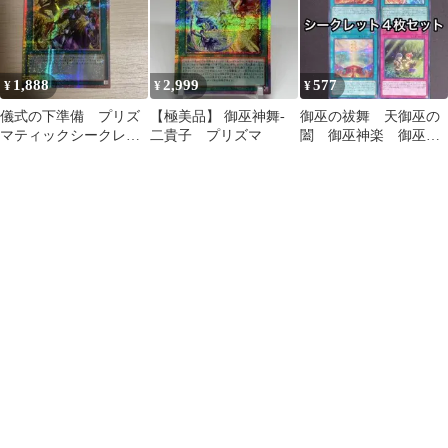
1,888
2,999
577
¥
¥
¥
儀式の下準備 プリズ
【極美品】 御巫神舞-
御巫の祓舞 天御巫の
マティックシークレッ
二貴子 プリズマ
闔 御巫神楽 御巫の
ト プリシク アジ
契り シークレット 4
ア 絵違い
枚 シク