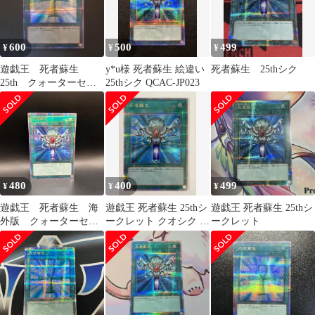
600
500
499
¥
¥
¥
遊戯王 死者蘇生
y*u様 死者蘇生 絵違い
死者蘇生 25thシク
25th クォーターセン
25thシク QCAC-JP023
チュリーシークレット
レア
480
400
499
¥
¥
¥
遊戯王 死者蘇生 海
遊戯王 死者蘇生 25thシ
遊戯王 死者蘇生 25thシ
外版 クォーターセン
ークレット クオシク イ
ークレット
チュリーシークレット
ラスト 絵違い 最安セッ
レア QCAC
ト割