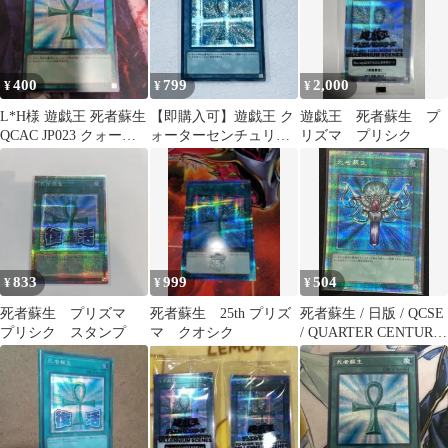
400
799
2,000
¥
¥
¥
L*H様 遊戯王 死者蘇生
【即購入可】遊戯王 ク
遊戯王 死者蘇生 プ
QCAC JP023 クォータ
ォーターセンチュリー
リズマ プリシク
ーセンチュリー
アートコレクション 死
者蘇生
833
999
504
¥
¥
¥
死者蘇生 プリズマ
死者蘇生 25th プリズ
死者蘇生 / 日版 / QCSE
プリシク スタンプ
マ クオシク
/ QUARTER CENTURY
ART COLLECTION /
QCAC-JP023 /
ID:83764718