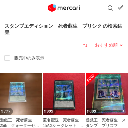
スタンプエディション 死者蘇生 プリシク の検索結
果
並び替え
販売中のみ表示
777
999
899
¥
¥
¥
遊戯王 死者蘇生
匿名配送 死者蘇生
遊戯王 死者蘇生 ス
25th クォーターセン
15AXシークレット
タンプ プリズマ