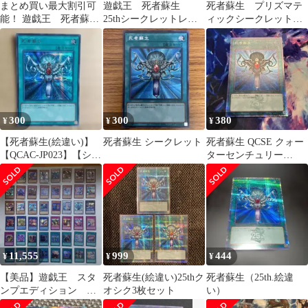
まとめ買い最大割引可
遊戯王 死者蘇生
死者蘇生 プリズマテ
能！ 遊戯王 死者蘇
25thシークレットレ
ィックシークレット
生 シークレット 絵
ア 2枚
プリズマ 未開封
違い
Blu-ray・DVD
300
300
380
¥
¥
¥
【死者蘇生(絵違い)】
死者蘇生 シークレット
死者蘇生 QCSE クォー
【QCAC-JP023】【シク
ターセンチュリー
1枚】
QCAC-JP023 A
11,555
999
444
¥
¥
¥
【美品】遊戯王 スタ
死者蘇生(絵違い)25thク
死者蘇生（25th.絵違
ンプエディション シ
オシク3枚セット
い）
ークレット48枚コンプ