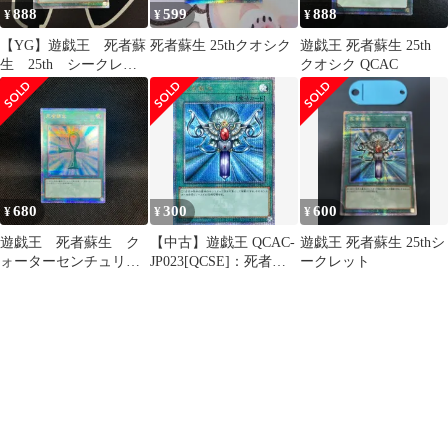
888
599
888
¥
¥
¥
【YG】遊戯王 死者蘇
死者蘇生 25thクオシク
遊戯王 死者蘇生 25th
生 25th シークレッ
クオシク QCAC
ト クオシク
680
300
600
¥
¥
¥
遊戯王 死者蘇生 ク
【中古】遊戯王 QCAC-
遊戯王 死者蘇生 25thシ
ォーターセンチュリー
JP023[QCSE]：死者蘇
ークレット
シークレットレア
生(イラスト違い)