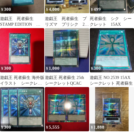
300
4,000
499
¥
¥
¥
遊戯王 死者蘇生
遊戯王 死者蘇生 プ
死者蘇生 シク シー
STAMP EDITION シ
リズマ プリシク 2点
クレット 15AX
ク
セット
300
1,000
300
¥
¥
¥
遊戯王 死者蘇生 海外版
遊戯王 死者蘇生 25th
遊戯王 NO.2539 15AX
イラスト シークレッ
シークレットQCAC
シークレット 死者蘇生
ト
300
5,555
1,888
¥
¥
¥