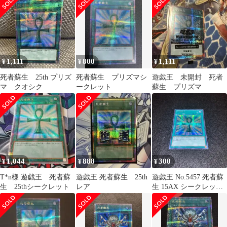
リートセット
1,111
800
1,111
¥
¥
¥
死者蘇生 25th プリズ
死者蘇生 プリズマシ
遊戯王 未開封 死者
マ クオシク
ークレット
蘇生 プリズマ
1,044
888
300
¥
¥
¥
T*n様 遊戯王 死者蘇
遊戯王 死者蘇生 25th
遊戯王 No.5457 死者蘇
生 25thシークレット
レア
生 15AX シークレット
1枚