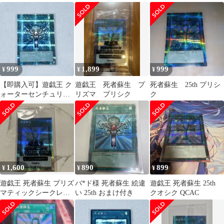
チュリーシークレット
SE
レア
999
1,899
999
¥
¥
¥
【即購入可】遊戯王 ク
遊戯王 死者蘇生 プ
死者蘇生 25th プリシ
ォーターセンチュリー
リズマ プリシク
ク
アートコレクション 死
者蘇生
1,600
890
899
¥
¥
¥
遊戯王 死者蘇生 プリズ
バ*ド様 死者蘇生 絵違
遊戯王 死者蘇生 25th
マティックシークレッ
い 25th おまけ付き
クオシク QCAC
トレア 未開封