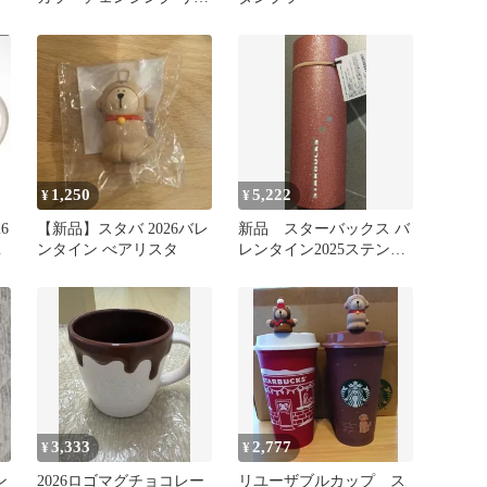
ーザブルカップ＆ベアリ
スタ
1,250
5,222
¥
¥
6
【新品】スタバ 2026バレ
新品 スターバックス バ
あ
ンタイン べアリスタ
レンタイン2025ステンレ
スボトルグリッター
355ml
3,333
2,777
¥
¥
ン
2026ロゴマグチョコレー
リユーザブルカップ ス