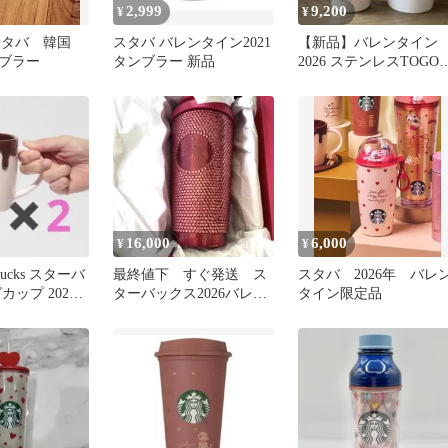
2,999
9,200
¥
¥
ks スタバ 韓国
スタバ バレンタイン2021
【新品】バレンタイン
ブラー
タンブラー 新品
2026 ステンレスTOGO
トル ロゴマグカップ
16,000
6,000
¥
¥
bucks スターバ
最終値下 すぐ発送 ス
スタバ 2026年 バレ
カップ 2026
ターバックス2026バレン
タイン限定品
ン♡
タイン ラインストーンタ
ンブラー