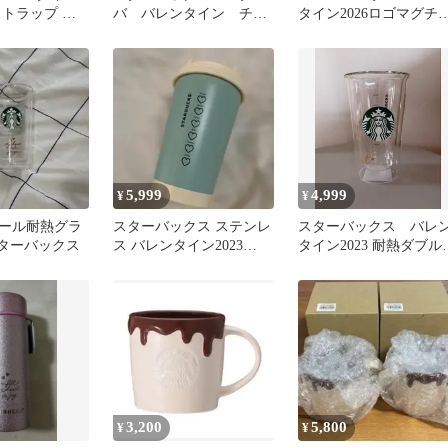
ストラップ タ
バ バレンタイン チャ
タイン2026ロゴマグチ
55ml韓国発売
ーム ベアリスタ 値下
コレート355ml
げしました。
5,999
4,999
¥
¥
ール耐熱グラ
スターバックス ステンレ
スターバックス バレ
 スターバックス
ス バレンタイン2023
タイン2023 耐熱ダブル
ToGoロゴタンブラー 箱
ォールグラス 新品未
付
用
3,200
5,800
¥
¥