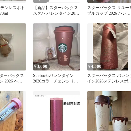
ks ステンレスボト
【新品】スターバックス
スターバックス リユー
73ml
スタバ バレンタイン2026
ブルカップ 2026 バレン
マグカップ チョコレート
タイン限定
3,000
4,500
¥
¥
ターバックス
Starbucksバレンタイン
スターバックス バレン
 2026 ベア
2026カラーチェンジリユ
イン2026ステンレスボ
ーザブルカップ➕キャッ
ルグリッターレッド
プ