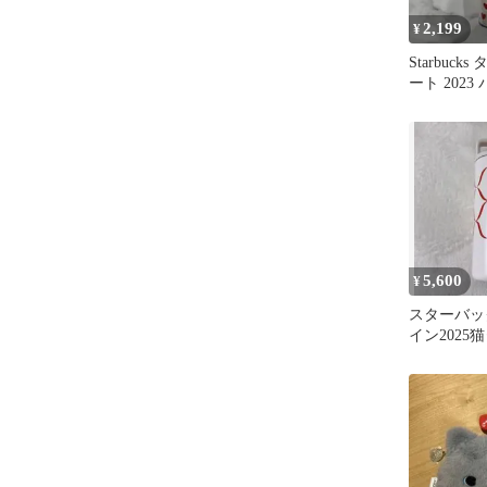
2,199
¥
Starbuck
ート 202
5,600
¥
スターバッ
イン2025