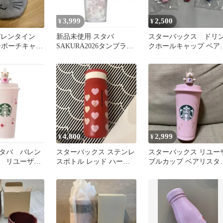
3,999
2,500
¥
¥
s バレンタイン
新品未使用 スタバ
スターバックス ドリ
ァーポーチキャッ
SAKURA2026タンブラー
クホールキャップ ベア
ホワイト473ml
スタ 3点セット
4,800
2,999
¥
¥
タバ バレン
スターバックス ステンレ
スターバックス リユー
5 リユーザブ
スボトル レッド ハート
ブルカップ ベアリスタ
& キャップ
猫 バレンタイン
き バレンタイン