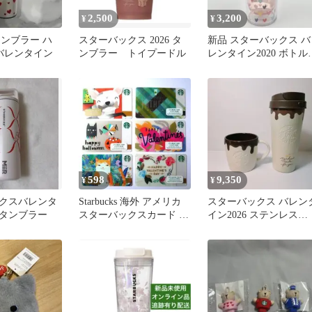
2,500
3,200
¥
¥
s タンブラー ハ
スターバックス 2026 タ
新品 スターバックス バ
3 バレンタイン
ンブラー トイプードル
レンタイン2020 ボトル
473ml
598
9,350
¥
¥
クスバレンタ
Starbucks 海外 アメリカ
スターバックス バレン
猫タンブラー
スターバックスカード 6
イン2026 ステンレス
枚 猫 犬 お花 ①
TOGOボトル ロゴマグ 
ョコ