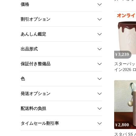
価格
ラーチェン
ザブルカッ
割引オプション
あんしん鑑定
出品形式
3,239
¥
保証付き整備品
スターバッ
イン2026
レート355
色
発送オプション
配送料の負担
タイムセール割引率
2,800
¥
スタバ SS