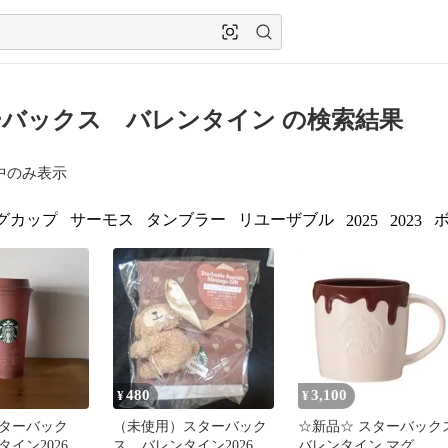
バックス バレンタイン の検索結果
中のみ表示
グカップ
サーモス
タンブラー
リユーザブル
2025
2023
480
3,100
¥
¥
ターバック
（未使用）スターバック
☆新品☆ スターバック
イン2026カ
ス バレンタイン2026 ド
バレンタイン マグ