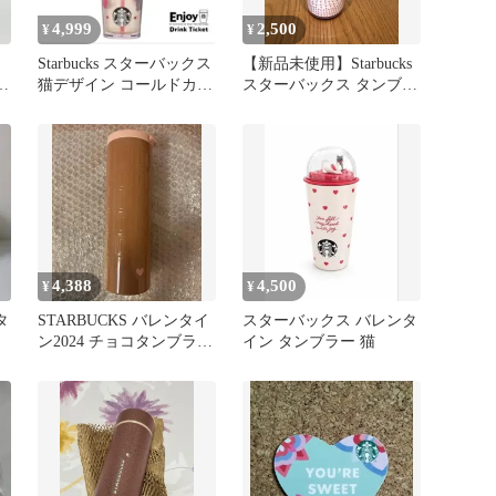
4,999
2,500
¥
¥
Starbucks スターバックス
【新品未使用】Starbucks
猫デザイン コールドカッ
スターバックス タンブラ
プタンブラー
ー バレンタイン限定
4,388
4,500
¥
¥
タ
STARBUCKS バレンタイ
スターバックス バレンタ
ン2024 チョコタンブラー
イン タンブラー 猫
チ
新品未使用品