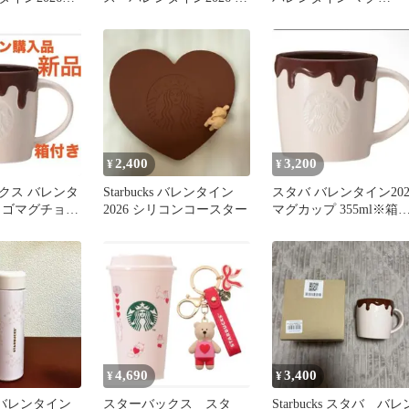
ジングリユー
リンクチケットは無し✖︎
☆2026☆
プ
2,400
3,200
¥
¥
クス バレンタ
Starbucks バレンタイン
スタバ バレンタイン202
 ロゴマグチョコ
2026 シリコンコースター
マグカップ 355ml※箱
ml スタバ
り
4,690
3,400
¥
¥
 バレンタイン
スターバックス スタ
Starbucks スタバ バレ