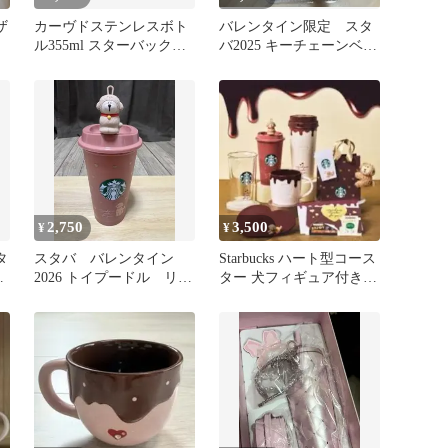
ザ
カーヴドステンレスボト
バレンタイン限定 スタ
ル355ml スターバックス
バ2025 キーチェーンベア
バレンタイン2026 スタ
リスタ
バ
2,750
3,500
¥
¥
タ
スタバ バレンタイン
Starbucks ハート型コース
ト
2026 トイプードル リユ
ター 犬フィギュア付き
ーザブルカップ ベアリ
バレンタイン2026
スタ