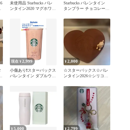
6
未使用品 Starbucks バレ
Starbucks バレンタイン
ンタイン2020 マグホワイ
タンブラー チョコレート
ト 355ml
未使用
2,999
2,000
現在 ¥
¥
タ
小傷あり❗️スターバックス
☆スターバックス☆バレ
ゴ
バレンタイン ダブルウォ
ンタイン2026☆シリコン
ール耐熱グラス
コースター☆
5,000
2,799
¥
¥