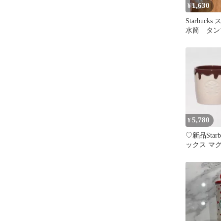
1,630
¥
Starbuc
水筒 タン
5,780
¥
♡新品Star
ックス マグ
バレンタイ