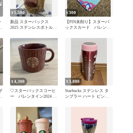
5,500
300
¥
¥
ン
新品 スターバックス
【PIN未削り】スターバ
リ
2025 ステンレスボトルグ
ックスカード バレンタ
リッター バレンタイン
イン2022
スタバ
4,300
3,880
¥
¥
ザ
♡スターバックスコーヒ
Starbucks ステンレス タ
付
ー バレンタイン2024 マ
ンブラー ハート ピンク
グチョコレートバー♡
355ml 2019