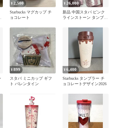
2,500
26,000
¥
¥
Starbucks マグカップ チ
新品 中国スタバ ピンク
ボ
ョコレート
ラインストーン タンブラ
ー バレンタイン 正規品
899
6,400
¥
¥
ン
スタバ ミニカップ ギフ
Starbucks タンブラー チ
ト バレンタイン
ョコレートデザイン2026