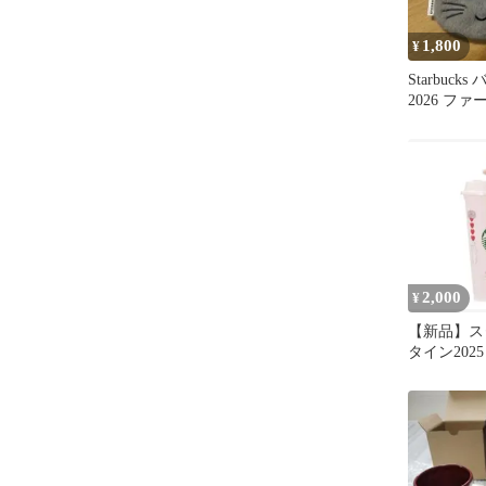
1,800
¥
Starbuck
2026 フ
ト
2,000
¥
【新品】ス
タイン202
ルカップ 
くま