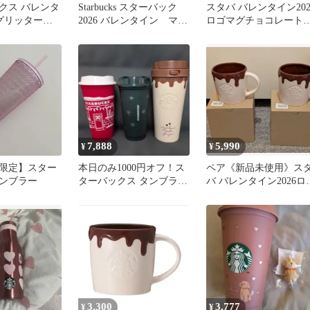
クス バレンタ
Starbucks スターバック
スタバ バレンタイン202
6 グリッタータ
2026 バレンタイン マグ
ロゴマグチョコレート
5ml
カップ
355ml マグカップ 2個
7,888
5,990
¥
¥
限定】スター
本日のみ1000円オフ！ス
ペア《新品未使用》ス
ンブラー
ターバックス タンブラー
バ バレンタイン2026ロ
3点セット
マグチョコレート355ml
3,300
3,777
¥
¥