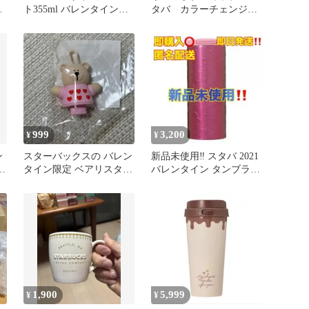
ョ
ト355ml バレンタイン
タバ カラーチェンジン
スタバ マグカップ
グ バレンタイン クリ
スマス
999
3,200
¥
¥
ン
スターバックスの バレン
新品未使用‼️ スタバ 2021
ウ
タイン限定 ベアリスタ型
バレンタイン タンブラー
使
ドリンクホールキャップ
エンボスハート355ml
1,900
5,999
¥
¥