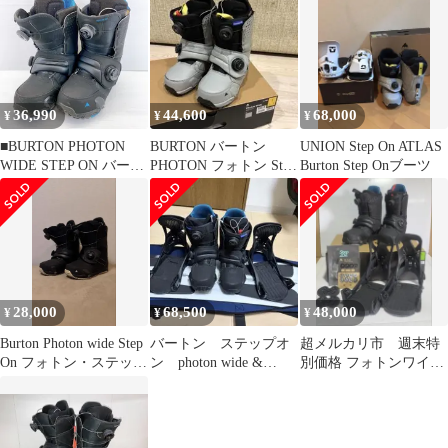
オン 26.5cm ブラック
36,990
44,600
68,000
¥
¥
¥
■BURTON PHOTON
BURTON バートン
UNION Step On ATLAS
WIDE STEP ON バート
PHOTON フォトン Step
Burton Step Onブーツ
ン フォトン ワイド ス
On ステップオン
テップオン ボード ブー
ツ 26.5cm 中古品■
28,000
68,500
48,000
¥
¥
¥
Burton Photon wide Step
バートン ステップオ
超メルカリ市 週末特
On フォトン・ステップ
ン photon wide &
別価格 フォトンワイ
オン
Genesis
ド 27cm stepOnバイン
M