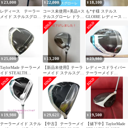
23,000
22,000
18,100
¥
¥
¥
レディース テーラー
コース未使用⭐️美品⭐️ス
も*す様 ステルス
メイド ステルスグロー
テルスグローレ ドライ
GLOIRE レディース Ａ
レ ドライバー 12.5° ツ
バーテーラーメイド
シャフト11.5
アーAD
25,000
13,200
23,980
¥
¥
¥
TaylorMade テーラーメ
【新品未使用】テーラ
レディースドライバー
イド STEALTH
ーメイド ステルスグロ
テーラーメイド
GLOIRE+ ドライバー
ーレレディース 7WL ヘ
STEALTH
ゴルフクラブ★SP11531
ッドカバー付
GLOIRE/SPEEDER NX
for TM/L/12.5[8484]
19,980
29,621
19,500
¥
¥
¥
テーラーメイド ステル
【中古】 テーラーメイ
【値下中】TaylorMade