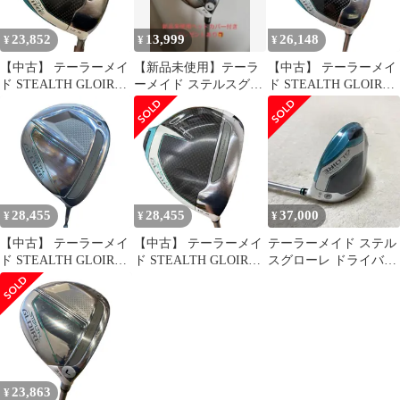
23,852
13,999
26,148
¥
¥
¥
【中古】 テーラーメイ
【新品未使用】テーラ
【中古】 テーラーメイ
ド STEALTH GLOIRE
ーメイド ステルスグロ
ド STEALTH GLOIRE
12.5° レディース ドラ
ーレレディース 7WL ヘ
11.5° レディース ドラ
イバー DR SPEEDER
ッドカバー付
イバー DR SPEEDER
NX for TM(DR) (フレッ
NX for TM(DR) (フレッ
クスA) レディース 女
クスA) レディース 女
性用 右利き 右用 Dラン
性用 右利き 右用 Cラン
ク ゴルフクラブ
ク ゴルフクラブ
28,455
28,455
37,000
¥
¥
¥
【中古】 テーラーメイ
【中古】 テーラーメイ
テーラーメイド ステル
ド STEALTH GLOIRE
ド STEALTH GLOIRE
スグローレ ドライバー
5W レディース フェア
12.5° レディース ドラ
12.5° L レディース
ウェイウッド FW
イバー DR SPEEDER
SPEEDER NX for
NX for TM(DR) (フレッ
TM(FW) (フレックスA)
クスA) レディース 女
レディース 女性用 右利
性用 右利き 右用 Cラン
き 右用 Cランク ゴルフ
ク ゴルフクラブ
クラブ
23,863
¥