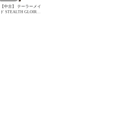
【中古】 テーラーメイ
ド STEALTH GLOIRE
3W レディース フェア
ウェイウッド FW
SPEEDER NX for
TM(FW) (フレックスL)
レディース 女性用 右利
き 右用 Aランク ゴルフ
クラブ