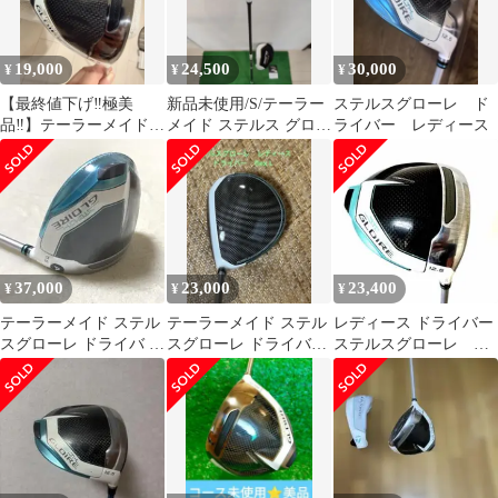
ルフクラブ
19,000
24,500
30,000
¥
¥
¥
【最終値下げ‼︎極美
新品未使用/S/テーラー
ステルスグローレ ド
品‼︎】テーラーメイド
メイド ステルス グロー
ライバー レディース
ステルスグローレ ドラ
レ ドライバー/ロフト
イバー
9.5
37,000
23,000
23,400
¥
¥
¥
テーラーメイド ステル
テーラーメイド ステル
レディース ドライバー
スグローレ ドライバ －
スグローレ ドライバー
ステルスグローレ
11.5°Aレディース
12.5フレックスL レデ
Taylor made
ィース