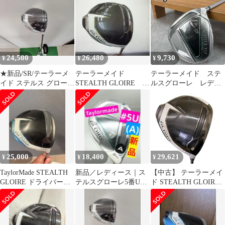
ヘッドカバー
24,500
26,480
9,730
¥
¥
¥
★新品/SR/テーラーメ
テーラーメイド
テーラーメイド ステ
イド ステルス グローレ
STEALTH GLOIRE
ルスグローレ レディ
ドライバー/ロフト9.5
10.5度 SPEEDER NX
ースゴルフ 7W L
for TM SRフレック
右利き用 フェアウェ
ス ドライバー 中
イウッド
古 ゴルフドゥ！伊勢
TaylorMade STEALTH
崎店【最短即日発送】
GLOIRE
25,000
18,400
29,621
¥
¥
¥
TaylorMade STEALTH
新品／レディース｜ス
【中古】 テーラーメイ
GLOIRE ドライバー
テルスグローレ5番UT
ド STEALTH GLOIRE+
11.5度
ユーティリティ5U｜ス
10.5° ドライバー DR リ
ピーダーNX／A
シャフト (フレックス
その他) メンズ 男性用
右利き 右用 Cランク ゴ