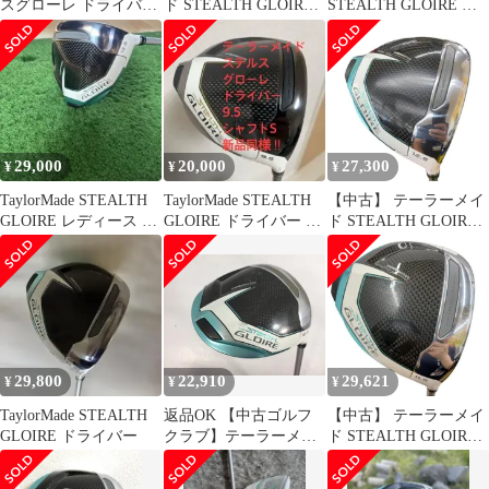
スグローレ ドライバー
ド STEALTH GLOIRE
STEALTH GLOIRE ド
12.5フレックスL レデ
12.5° レディース ドラ
ライバー 9.5
ィース
イバー DR SPEEDER
NX for TM(DR) (フレッ
クスL) レディース 女性
用 右利き 右用 Cランク
ゴルフクラブ
29,000
20,000
27,300
¥
¥
¥
TaylorMade STEALTH
TaylorMade STEALTH
【中古】 テーラーメイ
GLOIRE レディース ド
GLOIRE ドライバー 9.5
ド STEALTH GLOIRE
ライバー A
極美品‼︎
12.5° レディース ドラ
イバー DR SPEEDER
NX for TM(DR) (フレッ
クスL) レディース 女性
用 右利き 右用 Cランク
ゴルフクラブ
29,800
22,910
29,621
¥
¥
¥
TaylorMade STEALTH
返品OK 【中古ゴルフ
【中古】 テーラーメイ
GLOIRE ドライバー
クラブ】テーラーメイ
ド STEALTH GLOIRE
ド STEALTH GLOIRE
11.5° レディース ドラ
(ステルス グローレ) ド
イバー DR SPEEDER