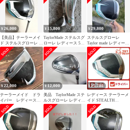
ライバー レディス 2022
NX for TM(DR) (フレッ
SPEEDER NX for TM
クスA) レディース 女
1W
性用 右利き 右用 Cラン
ク ゴルフクラブ
26,000
15,800
29,800
¥
¥
¥
【美品】テーラーメイ
TaylorMade ステルスグ
ステルスグローレ
ド ステルスグローレ レ
ローレ レディース 5W
Taylor made レディー
ディース ドライバー
FW フレックスL
ス ドライバー Lフレ
12.5°
ックス
22,000
12,000
25,780
¥
¥
¥
テーラーメイド ドラ
美品 TaylorMade ステ
レディース テーラーメ
イバー レディース
ルスグローレ レディー
イド STEALTH
ステルスグローレ
ス5W19度 Ｌシャフト
GLOIRE 1W 純正カー
11.5 Flex-A
ボン A