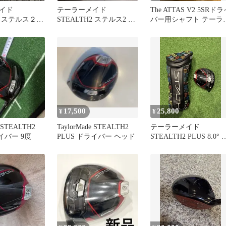
イド
テーラーメイド
The ATTAS V2 5SRド
2 ステルス２
STEALTH2 ステルス2 ド
バー用シャフト テーラ
に対応バック
ライバー用 ヘッドカバー
メイドスリーブ
17,500
25,800
¥
¥
e STEALTH2
TaylorMade STEALTH2
テーラーメイド
ライバー 9度
PLUS ドライバー ヘッド
STEALTH2 PLUS 8.0° 
ッド単品 ヘッドカバー