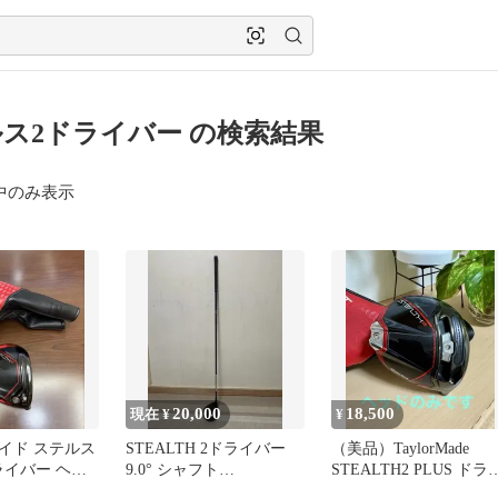
ス2ドライバー の検索結果
中のみ表示
20,000
18,500
現在 ¥
¥
イド ステルス
STEALTH 2ドライバー
（美品）TaylorMade
ドライバー ヘッ
9.0° シャフト
STEALTH2 PLUS ドラ
DiamanaTM50S
バー 9.0度