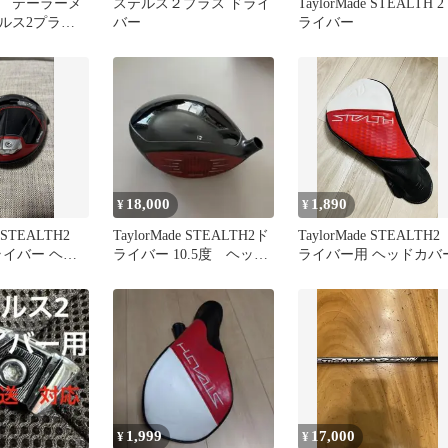
 テーラーメ
ステルス２プラス ドライ
TaylorMade STEALTH 
ルス2プラ
バー
ライバー
バー 9°
18,000
1,890
¥
¥
e STEALTH2
TaylorMade STEALTH2ド
TaylorMade STEALTH2
ドライバー ヘッ
ライバー 10.5度 ヘッド
ライバー用 ヘッドカバ
のみ
1,999
17,000
¥
¥