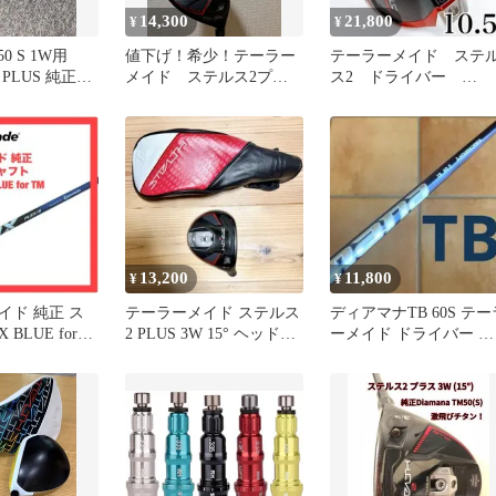
14,300
21,800
¥
¥
m50 S 1W用
値下げ！希少！テーラー
テーラーメイド ステ
2 PLUS 純正シ
メイド ステルス2プラ
ス2 ドライバー
ス 15度 フェアウェイウ
10.5° テンセイレッド
ッド
TM50SR
13,200
11,800
¥
¥
イド 純正 ス
テーラーメイド ステルス
ディアマナTB 60S テー
BLUE for
2 PLUS 3W 15° ヘッドカ
ーメイド ドライバー シ
バー付
ャフト diamana