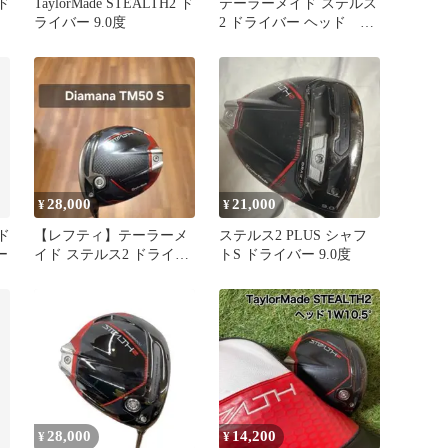
2ド
TaylorMade STEALTH2 ド
テーラーメイド ステルス
ライバー 9.0度
2 ドライバー ヘッド
9.0°
28,000
21,000
¥
¥
 ド
【レフティ】テーラーメ
ステルス2 PLUS シャフ
ー
イド ステルス2 ドライバ
トS ドライバー 9.0度
ー プラス純正シャフト
28,000
14,200
¥
¥