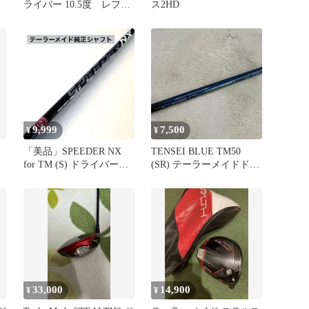
ライバー 10.5度 レフテ
ス2HD
ィ
9,999
7,500
¥
¥
「美品」SPEEDER NX
TENSEI BLUE TM50
for TM (S) ドライバー用
(SR) テーラーメイドドラ
シャフト
イバー用 シャフト
33,000
14,900
¥
¥