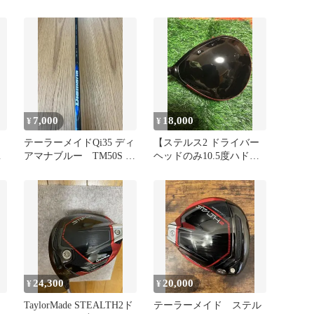
7,000
18,000
¥
¥
テーラーメイドQi35 ディ
【ステルス2 ドライバー
ー
アマナブルー TM50S ド
ヘッドのみ10.5度ハドラ
ライバー用シャフト
スコーティング】
24,300
20,000
¥
¥
TaylorMade STEALTH2ド
テーラーメイド ステル