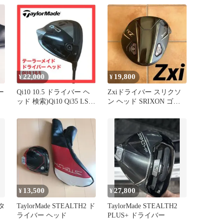
22,000
19,800
¥
¥
ー
Qi10 10.5 ドライバー ヘ
Zxiドライバー スリクソ
ッド 検索)Qi10 Qi35 LS
ン ヘッド SRIXON ゴル
ステルス
フ クラブ 1W 美品
13,500
27,800
¥
¥
スタ
TaylorMade STEALTH2 ド
TaylorMade STEALTH2
ライバー ヘッド
PLUS+ ドライバー