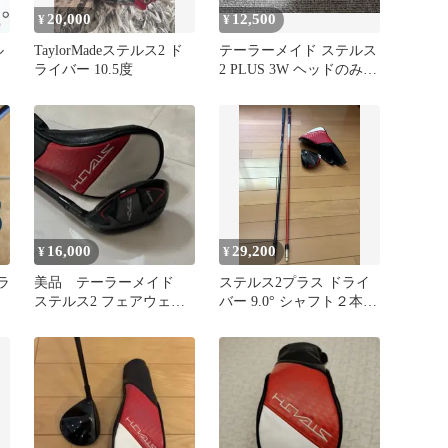
20,000
12,500
¥
¥
ル
TaylorMadeステルス2 ド
テーラーメイド ステルス
ライバー 10.5度
2 PLUS 3W ヘッドのみ
ヘッドカバー付き
16,000
29,200
¥
¥
ラ
美品 テーラーメイド
ステルス2プラス ドライ
ステルス2 フェアウェイ
バー 9.0° シャフト２本付
ウッド
き