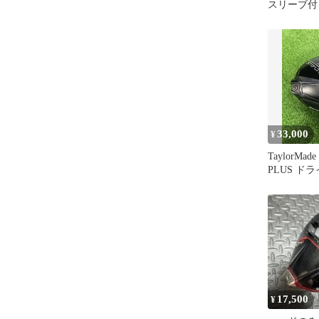
スリーブ付き
用) 純正
バー用 シャフ
TM50(DR
SR)Bラン
ブ
33,000
¥
TaylorMad
PLUS ド
17,500
¥