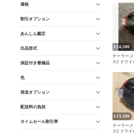
価格
割引オプション
あんしん鑑定
14,500
¥
出品形式
テーラーメ
ス2 ドライ
保証付き整備品
のみ
色
発送オプション
配送料の負担
13,500
¥
タイムセール割引率
テーラーメ
ス2 ドライ