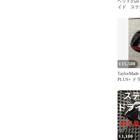
ヘッドのみ
イド ステ
ス ドライ
15,500
¥
TaylorMad
PLUS+ 
ド
1,100
¥