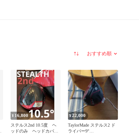
並び替え
16,800
22,000
¥
¥
ステルス2nd 10.5度 ヘ
TaylorMade ステルス2 ド
イ
ッドのみ ヘッドカバー
ライバー9°
付き
DiamanaTM50S