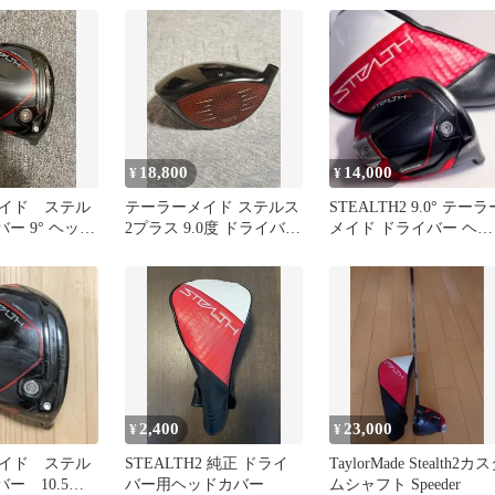
18,800
14,000
¥
¥
イド ステル
テーラーメイド ステルス
STEALTH2 9.0° テーラ
バー 9° ヘッド
2プラス 9.0度 ドライバー
メイド ドライバー ヘッ
ヘッド単品TMCカバー付
ドとカバーのみ
2,400
23,000
¥
¥
イド ステル
STEALTH2 純正 ドライ
TaylorMade Stealth2カ
バー 10.5
バー用ヘッドカバー
ムシャフト Speeder