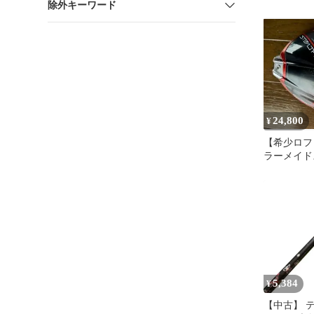
除外キーワード
度 ヘッド
24,800
¥
【希少ロフト
ラーメイド
ラス ドラ
のみ
5,384
¥
【中古】 