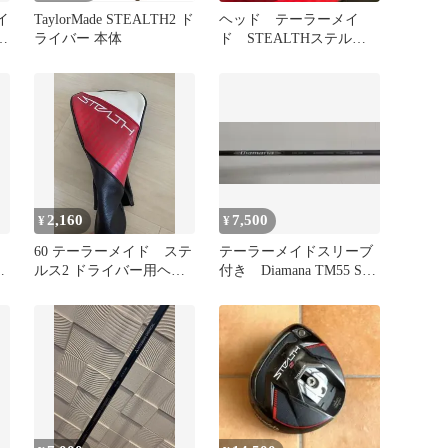
ライ
TaylorMade STEALTH2 ド
ヘッド テーラーメイ
ー
ライバー 本体
ド STEALTHステルス2
ドライバー 1W10.5°
2,160
7,500
¥
¥
60 テーラーメイド ステ
テーラーメイドスリーブ
ヘ
ルス2 ドライバー用ヘッ
付き Diamana TM55 S
付
ドカバー
ドライバーシャフト