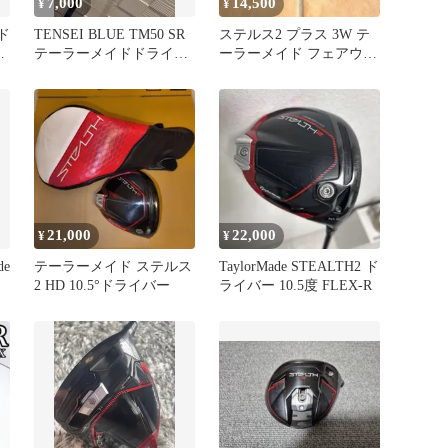
7,000
14,500
¥
¥
 ド
TENSEI BLUE TM50 SR
ステルス2 プラス 3W テ
ル
テーラーメイドドライバ
ーラーメイド フェアウェ
ー用シャフト
イウッド stealth2
21,000
22,000
¥
¥
de
テーラーメイド ステルス
TaylorMade STEALTH2 ド
2 HD 10.5°ドライバー
ライバー 10.5度 FLEX-R