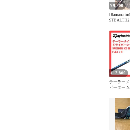
9,800
¥
Diamana t
STEALTH
ャフト
12,800
¥
テーラーメ
ピーダー NX 
TM Qi10 35