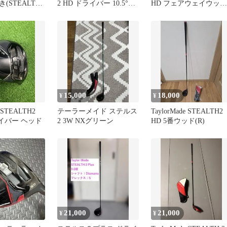
(STEALTH2
2 HD ドライバー 10.5°ヘ
HD フェアウェイウッド
シャフトドライ
ッドのみ【878】
3W SR
ト Diamana
) (フレックス
ク ゴルフクラ
15,000
18,000
¥
¥
e STEALTH2
テーラーメイド ステルス
TaylorMade STEALTH2
ライバー ヘッド
2 3W NXグリーン
HD 5番ウッド(R)
21,000
21,000
¥
¥