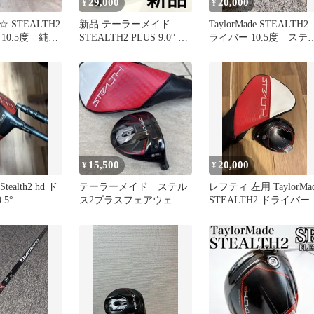
29,000
20,000
¥
¥
 STEALTH2
新品 テーラーメイド
TaylorMade STEALTH2
10.5度 純正
STEALTH2 PLUS 9.0° レ
ライバー 10.5度 ステ
フティ
ス2
15,500
20,000
¥
¥
Stealth2 hd ド
テーラーメイド ステル
レフティ 左用 TaylorMa
.5°
ス2プラスフェアウェイ
STEALTH2 ドライバー
ウッド 5W ヘッドの
み カバー付き