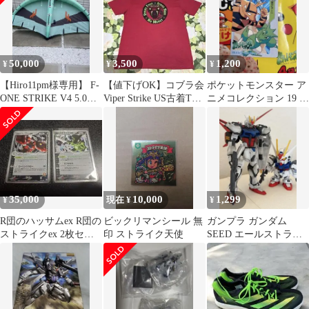
50,000
3,500
1,200
¥
¥
¥
【Hiro11pm様専用】 F-
【値下げOK】コブラ会
ポケットモンスター ア
ONE STRIKE V4 5.0
Viper Strike US古着Tシ
ニメコレクション 19 エ
㎡ ウィング
ャツ XL レッド
レブー＆ストライク
35,000
10,000
1,299
¥
現在 ¥
¥
R団のハッサムex R団の
ビックリマンシール 無
ガンプラ ガンダム
ストライクex 2枚セッ
印 ストライク天使
SEED エールストライ
ト
クガンダム ＋ SDガン
ダムBB戦士