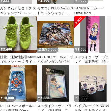
333
2,800
4,000
¥
¥
¥
ガンダム × 初音ミク ス
モエコレPLUS No.30 ス
PANINI NFLカード
ペシャルラバーマスコ
トライクウィッチーズ2
OBSIDIAN
ット エールストライ
坂本美緒 欠品 痛み有
LIGHTNING STRIKE
クガンダム
MARVIN JONES JR.
DETROIT LIONS 22/25
#LS-MJO 送料無料 中古
IT1
2,400
5,500
1,500
¥
現在 ¥
¥
軽量、通気性抜群adidas
MG 1/100 エールストラ
ストライク・ザ・ブラ
ゴルフシューズ ライト
イクガンダム Ver.RM
ッド 藍羽浅葱 特大
ストライク イエロー
タペストリー
10,000
3,000
36,666
¥
¥
¥
レトロ ベースボールマ
ストライク・ザ・ブラ
ベイブレード X BX-49
シン 野球盤 ゲーム
ッド 姫柊雪菜 スリ
ドランストライク 4-