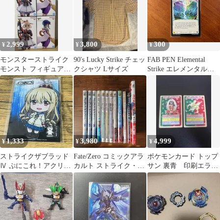
2,999
3,800
300
¥
¥
¥
モンスターストライク
90's Lucky Strike チェッ
FAB PEN Elemental
モンスト フィギュア
クシャツ Lサイズ
Strike エレメンタルの
ヤクモ マサムネ ナムコ
一撃 NF 英語版 Flesh
限定
and Blood
1,333
3,980
4,999
¥
¥
¥
ストライクザブラッド
Fate/Zero コミックアラ
ポケモンカード トップ
Ⅳ ぷにこれ！アクリル
カルト ストライク・
サン 裏青 印刷エラ
キーホルダー スタン
ザ・ブラッド 等12冊セ
ー ルージュラ ストラ
ド付き
ット
イク 2枚セット