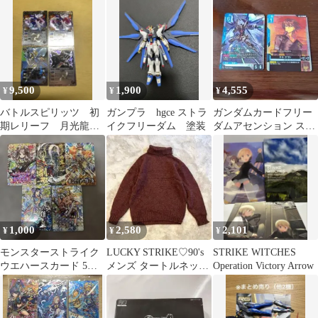
サイズ
ログラム
9,500
1,900
4,555
¥
¥
¥
バトルスピリッツ 初
ガンプラ hgce ストラ
ガンダムカードフリー
期レリーフ 月光龍ス
イクフリーダム 塗装
ダムアセンション スト
トライクジークヴル
ライクフリーダムガン
ム ヴァルハランス
ダム＆キラ・ヤマト
1,000
2,580
2,101
¥
¥
¥
モンスターストライク
LUCKY STRIKE♡90's
STRIKE WITCHES
ウエハースカード 5枚
メンズ タートルネック
Operation Victory Arrow
セット
ニット ウール L