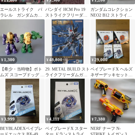
21,000
3,500
1,200
¥
¥
¥
エールストライク パ
バンダイ HCM Pro 19
ガンダムコレクション
ラレル ガンダムカー
ストライクフリーダム
NEO2 B12 ストライク
ドゲーム
ガンダム 1/200スケール
フリーダム ビームサー
ベル
1,300
48,800
29,000
¥
¥
¥
【希少・当時物】ボト
29. METAL BUILD スト
ベイブレードX ヘルズ
ムズ スコープドッグ ス
ライクフリーダムガン
ネザーデッキセット
トライクドッグ 武器パ
ダム [METAL BUILD
ドランストライク 4-
ーツ1点付
FESTIVAL 2024] ※未開
50FF
封
3,999
4,111
7,380
¥
¥
¥
BEYBLADEXベイブレ
ベイブレードX スター
NERF ナーフ N-
ードエックス BX-49 ド
ター ドランストライク
STRIKE トイガン 3点