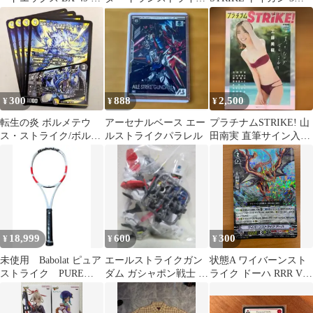
ランストライク4-50FF
4-50FF BX-49
セット まとめ売り
300
888
2,500
¥
¥
¥
転生の炎 ボルメテウ
アーセナルベース エー
プラチナムSTRIKE! 山
ス・ストライク/ボルメ
ルストライクパラレル
田南実 直筆サイン入り
テウス・チャージャ
写真集
ー 4枚
18,999
600
300
¥
¥
¥
未使用 Babolat ピュア
エールストライクガン
状態A ワイバーンスト
ストライク PURE
ダム ガシャポン戦士 F
ライク ドーハ RRR V-
STRIKE 98
#07 未開封品
EB07/005 ヴァンガード