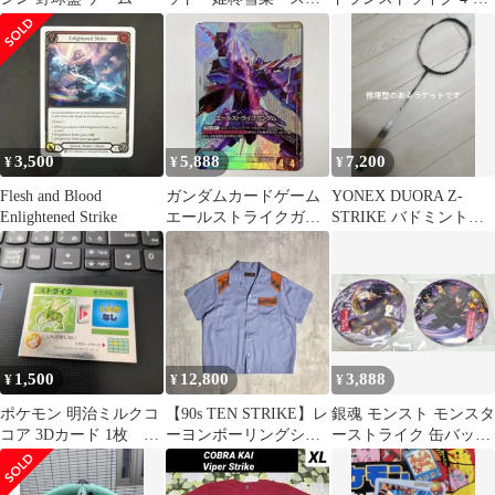
ーブ
50FF 新品 10個
3,500
5,888
7,200
¥
¥
¥
Flesh and Blood
ガンダムカードゲーム
YONEX DUORA Z-
Enlightened Strike
エールストライクガン
STRIKE バドミントン
ダム LR+ パラレル
ラケット 3UG5
1,500
12,800
3,888
¥
¥
¥
ポケモン 明治ミルクコ
【90s TEN STRIKE】レ
銀魂 モンスト モンスタ
コア 3Dカード 1枚 ス
ーヨンボーリングシャ
ーストライク 缶バッジ
トライク
ツ ピクパンサー 50s
高杉晋助 鬼兵隊 セット