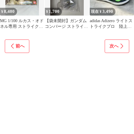
8,480
1,700
3,490
¥
¥
現在 ¥
MG 1/100 ルカス・オド
【袋未開封】ガンダム
adidas Adizero ライトス
ネル専用 ストライクE
コンバージ ストライク
トライクプロ 陸上ス
+ I.W.S.P.
フリーダム弐式&プラ
パイク 26.5cm
ウドディフェンダー
前へ
次へ