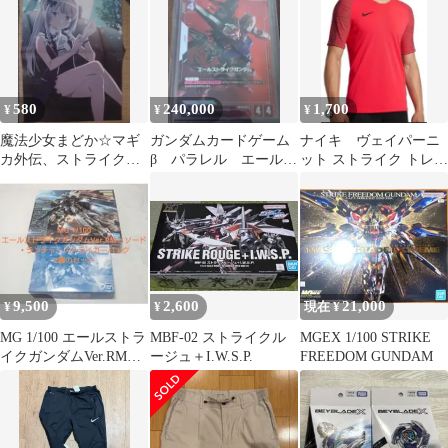
組立
580
240,000
1,700
¥
¥
¥
魔法少女まどか☆マギ
ガンダムカードゲーム
ナイキ ヴェイパーニ
カ外伝、ストライク・
β パラレル エールス
ット ストライク トレー
ザ・ブラッド 両面ピン
トライクガンダム
ニングジャージ S
ナップポスター
9,500
2,600
21,000
¥
¥
現在 ¥
MG 1/100 エールストラ
MBF-02 ストライクル
MGEX 1/100 STRIKE
イクガンダムVer.RM&
ージュ＋I.W.S.P.
FREEDOM GUNDAM
ストライカーパック 2
種