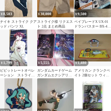
8,583
30,000
9,500
¥
¥
¥
ナイキ ストライク クア
ストライク様 リクエス
ベイブレードX UX-01
ッド パンツ XL
ト 2点 まとめ商品
ドランバスター BX-49
ドランストライク 未
開封
1,799
5,555
1,480
¥
¥
¥
ビビットレートオペレ
ガンダムカードゲーム
アメリカン クランクベ
ーション ストライク
ガンダムエクシアリペ
イト 2個セット ウィグ
ウィッチーズ 両面ピ
ア ストライクフリーダ
ルワート ストライクキ
ンナップ
ムガンダム LR
ング