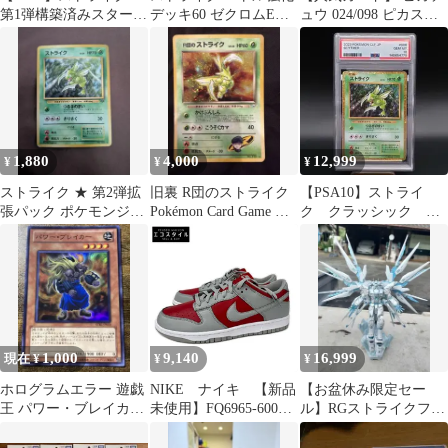
第1弾構築済みスタータ
デッキ60 ゼクロムEX
ュウ 024/098 ピカスト
ー キモリデッキ
BKZ 001/018
ライク
001/019
1,880
4,000
12,999
¥
¥
¥
ストライク ★ 第2弾拡
旧裏 R団のストライク
【PSA10】ストライ
張パック ポケモンジャ
Pokémon Card Game ポ
ク クラッシック
ングル 渦巻きホロ有
ケモン アニメ
Classic CLF ポケモ
ンカード
1,000
9,140
16,999
現在 ¥
¥
¥
ホログラムエラー 遊戯
NIKE ナイキ 【新品
【お盆休み限定セー
王 パワー・ブレイカー
未使用】FQ6965-600
ル】RGストライクフリ
STBL-JP010
DUNK LOW QS ダンク
ーダム トワイライト
ロー クイックストライ
コーティング 全塗装