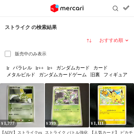
ストライク の検索結果
並び替え
販売中のみ表示
パラレル
ガンダムカード
カード
lr
lr++
lr+
メタルビルド
ガンダムカードゲーム
旧裏
フィギュア
1,777
399
1,111
¥
¥
¥
【ADV】ストライクex
ストライク バトル強化
【人気カード】 ピカチ