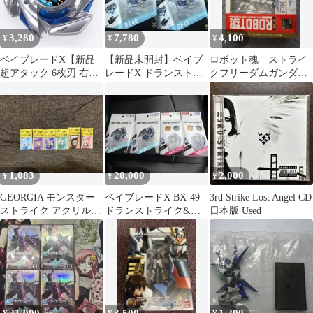
3,280
7,780
4,100
¥
¥
¥
ベイブレードX【新品
【新品未開封】ベイブ
ロボット魂 ストライ
超アタック 6枚刃 右回
レードX ドランストラ
クフリーダムガンダム
転】ドランストライク
イク4-50FF BX-49 2個
初回限定版
ブレード
1,083
20,000
2,000
¥
¥
¥
GEORGIA モンスター
ベイブレードX BX-49
3rd Strike Lost Angel CD
ストライク アクリルカ
ドランストライク&ブ
日本版 Used
ラビナ 全6種セット
ラキオウィップ 未開
封4個