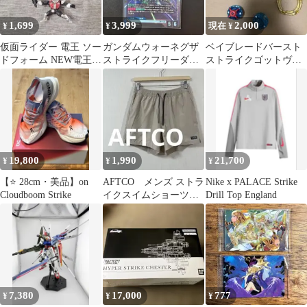
1,699
3,999
2,000
¥
¥
現在 ¥
仮面ライダー 電王 ソー
ガンダムウォーネグザ
ベイブレードバースト
ドフォーム NEW電王
ストライクフリーダム
ストライクゴットヴァ
ストライクフォーム ゼ
ガンダム
ルキリー完全体
ロノス
19,800
1,990
21,700
¥
¥
¥
【⭐️ 28cm・美品】on
AFTCO メンズ ストラ
Nike x PALACE Strike
Cloudboom Strike
イクスイムショーツ S
Drill Top England
サイズ ベージュ 美
品
7,380
17,000
777
¥
¥
¥