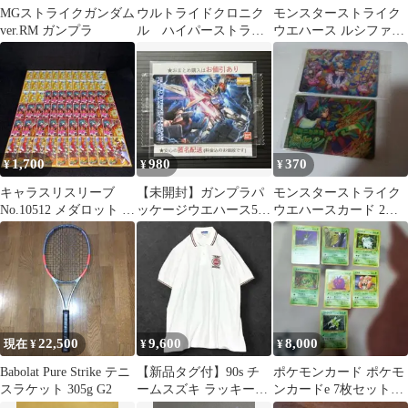
MGストライクガンダム
ウルトライドクロニク
モンスターストライク
ver.RM ガンプラ
ル ハイパーストライ
ウエハース ルシファー
クチェスター
vr ウリエルvr
1,700
980
370
¥
¥
¥
キャラスリスリーブ
【未開封】ガンプラパ
モンスターストライク
No.10512 メダロット モ
ッケージウエハース5弾
ウエハースカード 2枚
ンスターストライク 63
149 ビルドストライク
セット
枚
ガンダム
22,500
9,600
8,000
現在 ¥
¥
¥
Babolat Pure Strike テニ
【新品タグ付】90s チ
ポケモンカード ポケモ
スラケット 305g G2
ームスズキ ラッキース
ンカードe 7枚セット
トライク ポロシャツ L
旧裏 ストライク ホ