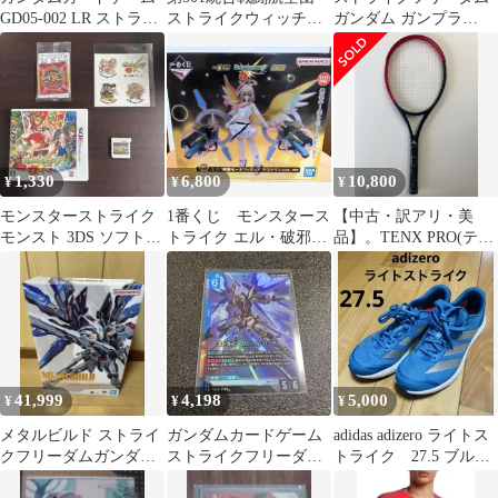
GD05-002 LR ストライ
ストライクウィッチー
ガンダム ガンプラ
クフリーダムガンダム
ズ スリーブ リネッ
GUNDAM 春夏
4枚
ト シャーロット
GUMPLA
1,330
6,800
10,800
¥
¥
¥
モンスターストライク
1番くじ モンスタース
【中古・訳アリ・美
モンスト 3DS ソフト
トライク エル・破邪モ
品】。TENX PRO(テン
+ノベルティ
ードフィギュア ラスト
エックスプロ) X-スト
ワンver.
ライク X-STRIKE
(285g) 海外正規品 硬式
テニスラケット ガット
張上済 G2(4_1／4)
【SH00097】
41,999
4,198
5,000
¥
¥
¥
メタルビルド ストライ
ガンダムカードゲーム
adidas adizero ライトス
クフリーダムガンダム
ストライクフリーダム
トライク 27.5 ブル
リバイバル版 新品未
ガンダム GD05-002
ー ランニング