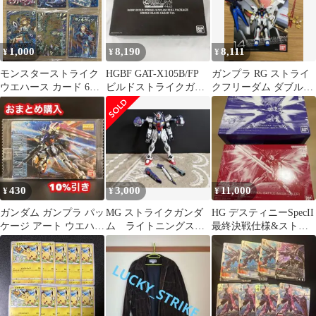
1,000
8,190
8,111
¥
¥
¥
モンスターストライク
HGBF GAT-X105B/FP
ガンプラ RG ストライ
ウエハース カード 6枚
ビルドストライクガン
クフリーダム ダブルオ
セット
ダムフルパッケージ
ーライザー MG リック
ドム
430
3,000
11,000
¥
¥
¥
ガンダム ガンプラ パッ
MG ストライクガンダ
HG デスティニーSpecII
ケージ アート ウエハー
ム ライトニングスト
最終決戦仕様&ストラ
ス グミ カード121
ライカー装備 ジャン
イクフリーダム弐式光
ク
の翼セット