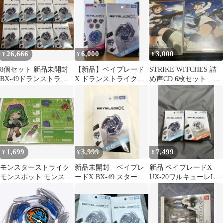
ク スニーカー US10
26,666
6,000
3,000
¥
¥
¥
8個セット 新品未開封
【新品】ベイブレード
STRIKE WITCHES 詰
BX-49ドランストライ
X ドランストライク&
め声CD 6枚セット
ク4-50FF
ランダムブースター
BOX付
Vol.10
1,699
3,999
7,499
¥
¥
¥
モンスターストライク
新品未開封 ベイブレ
新品 ベイブレードX
モンスポット モンスト
ードX BX-49 スタータ
UX-20ワルキューレLF
くじ ガブリエル アクリ
ー ドランストライク4-
BX-49 ドランストライ
ルスタンド
50FF
ク