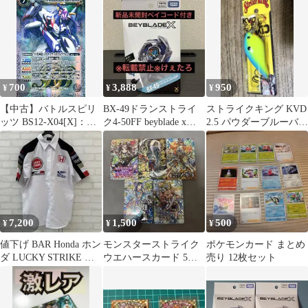
リーダムガンダム
ム
700
3,888
950
¥
¥
¥
【中古】バトルスピリ
BX-49ドランストライ
ストライクキング KVD
ッツ BS12-X04[X]：月
ク4-50FF beyblade x新
2.5 パウダーブルーバッ
光神龍ルナテック・ス
品未開封
クチャートリュース
トライクヴルム
7,200
1,500
500
¥
¥
¥
値下げ BAR Honda ホン
モンスターストライク
ポケモンカード まとめ
ダ LUCKY STRIKE ピ
ウエハースカード 5枚
売り 12枚セット
ット シャツ M
セット