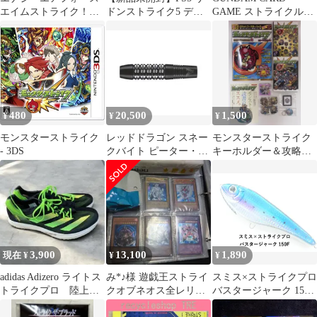
エイムストライク！：
ドンストライク5 デラ
GAME ストライクルー
PS2/新品未開封
ックスエディション
ジュ R+ パラレル ガ
ンダム
480
20,500
1,500
¥
¥
¥
モンスターストライク
レッドドラゴン スネー
モンスターストライク
- 3DS
クバイト ピーター・ラ
キーホルダー＆攻略本
イトモデル ブラックス
まとめ売りセット
トライク
3,900
13,100
1,890
現在 ¥
¥
¥
adidas Adizero ライトス
み*♪様 遊戯王ストライ
スミス×ストライクプロ
トライクプロ 陸上ス
クオブネオス全レリー
バスタージャーク 150F
パイク 26.5cm
フまとめ売り
(04-9404190002)