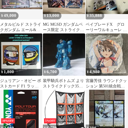
49,000
13,000
35,888
¥
¥
¥
メタルビルド ストライ
MG MGSD ガンダムベ
ベイブレードX グロ
クガンダム エール&ソ
ース限定 ストライクフ
ーリーワルキューレ ×3
ード&ランチャースト
リーダムガンダム 2種
ドランストライク ×2
ライカーセット
セット
計5個
1,800
6,700
4,980
¥
¥
¥
ジュリアン・オピー ポ
装甲騎兵ボトムズ より
宮藤芳佳 ラウンドクッ
ストカード F1 ラッキ
ストライクドック35分1
ション 第501統合戦闘
ーストライク HONDA
完成品ユニオン版
航空団 ストライクウィ
ホンダ
ッチーズ ROAD to
BERLIN ★
10%OFF
5%OFF