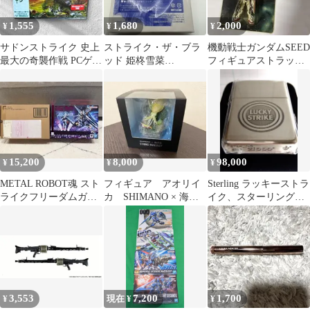
1,555
1,680
2,000
¥
¥
¥
サドンストライク 史上
ストライク・ザ・ブラ
機動戦士ガンダムSEED
最大の奇襲作戦 PCゲー
ッド 姫柊雪菜
フィギュアストラップ
ム
YES⇔NO枕カバー 電
ストライクガンダム&
撃大王2014年
キラ
15,200
8,000
98,000
¥
¥
¥
METAL ROBOT魂 スト
フィギュア アオリイ
Sterling ラッキーストラ
ライクフリーダムガン
カ SHIMANO × 海洋
イク、スターリングシ
ダム弐式 初音ミク Ver.
堂 STRIKE FANTASY
ルバー アーマー、
Zippo
3,553
7,200
1,700
¥
現在 ¥
¥