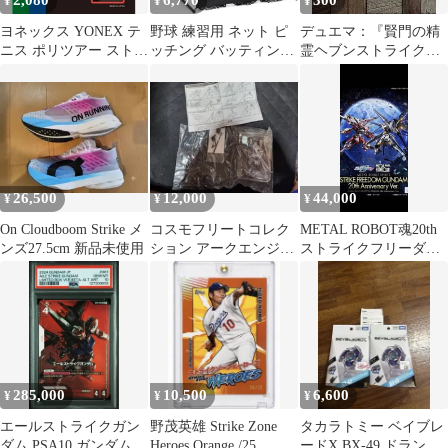
2,080
6,770
300
¥
¥
¥
ヨネックス YONEX テ
野球 練習用 ネット ピ
デュエマ：『賢門の精
ニス ポリツアー ストラ
ッチング バッティング
霊ヘブンストライク』
イク 120 POLY TOUR
キャッチング ストライ
(23/100)20thミラー×2
STRIKE 硬式 ガット ス
クゾーン M25815-48
トリング モノフィラメ
ント 部活 クラブ 練習
トレーニング 試合 大会
PTGST120 730 クール
ブラック
26,500
12,000
44,000
¥
¥
¥
On Cloudboom Strike メ
コスモフリートコレク
METAL ROBOT魂20th
ンズ27.5cm 新品未使用
ション アークエンジェ
ストライクフリーダム
ル エールストライク ガ
インフィニットジャス
ンダム 未開封
ティス
285,000
10,500
6,600
¥
¥
¥
エールストライクガン
野茂英雄 Strike Zone
タカラトミー ベイブレ
ダム PSA10 ガンダムカ
Heroes Orange /25
ードX BX-49 ドランス