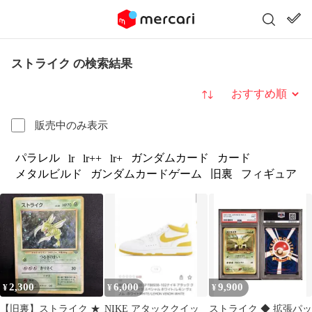
ストライク の検索結果
並び替え
販売中のみ表示
パラレル
ガンダムカード
カード
lr
lr++
lr+
メタルビルド
ガンダムカードゲーム
旧裏
フィギュア
2,300
6,000
9,900
¥
¥
¥
【旧裏】ストライク ★
NIKE アタッククイッ
ストライク ◆ 拡張パッ