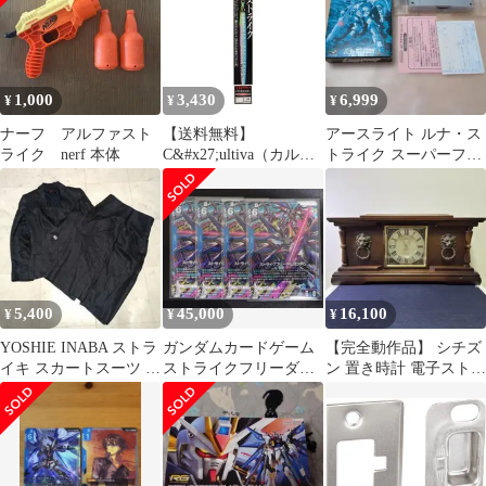
AN AMERICAN
ORIGINAL silver シルバ
ー デットストック ケー
ス 保証書
1,000
3,430
6,999
¥
¥
¥
ナーフ アルファスト
【送料無料】
アースライト ルナ・ス
ライク nerf 本体
C&#x27;ultiva（カルテ
トライク スーパーファ
ィバ） オーナー 撃投ジ
ミコン ソフト
グストライク GJS-65
65g OWNER Cultiva コ
ード:51148
5,400
45,000
16,100
¥
¥
¥
YOSHIE INABA ストラ
ガンダムカードゲーム
【完全動作品】 シチズ
イキ スカートスーツ セ
ストライクフリーダム
ン 置き時計 電子ストラ
ットアップ リネン混
ガンダム パラレル ４枚
イク 木製 レトロ アン
セット LR＋
ティーク