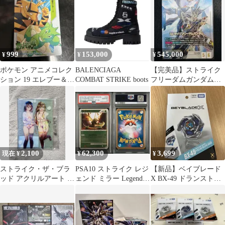
999
153,000
545,000
¥
¥
¥
ポケモン アニメコレク
BALENCIAGA
【完美品】ストライク
ション 19 エレブー＆ス
COMBAT STRIKE boots
フリーダムガンダム
トライク
LR++ スーパーパラレ
ル
2,100
62,300
3,699
現在 ¥
¥
¥
ストライク・ザ・ブラ
PSA10 ストライク レジ
【新品】ベイブレード
ッド アクリルアート 雪
ェンド ミラー Legend
X BX-49 ドランストラ
菜＆紗矢華 Yシャツver
よみがえる伝説
イク 4-50FF