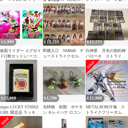
ストライク ベイ タカラ
ライク スーパーパーツ
総柄 ブラック ワンポイ
セット
ントロゴ
1,989
15,555
17,777
¥
¥
¥
仮面ライダー エグゼイ
即購入◎ NMB48 チ
白神星 月光の契約神
ド(2枚セット)ノーコン
ューストライクセルフ
バローネ ストライ
ティニューでクリアし
ィートレカ 約200枚セ
ク ヴルム デッキ
てやるぜ!、キメるぜ!
ット
パーツ まとめ売り
爆走クリティカルスト
ライク!【全巻 邦画 中
古 DVD
25,800
1,700
21,900
¥
¥
¥
zippo LUCKY STRIKE
当時物 初期 ポケモ
METALROBOT魂 ス
GIRL 限定品 ラッキー
ン キレイハナ ロコン
トライクフリーダム二
ストライク ガール 年代
ストライク キーホル
式 プラウドディフェ
物 1996年製 LUCKIES
ダー
ンダーセット