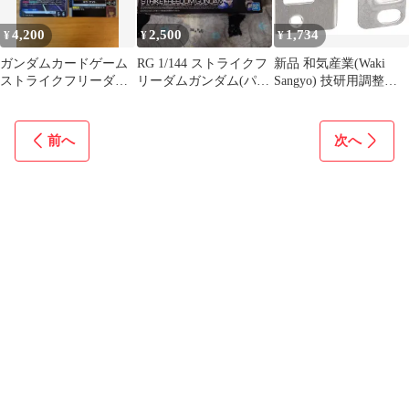
4,200
2,500
1,734
¥
¥
¥
ガンダムカードゲーム
RG 1/144 ストライクフ
新品 和気産業(Waki
ストライクフリーダム
リーダムガンダム(パー
Sangyo) 技研用調整ス
ガンダム キラ・ヤマト
ツ取り用)
トライク メンテナンス
交換 補修 横37.5×縦66×
ビスピッチ50mm
前へ
次へ
WL954