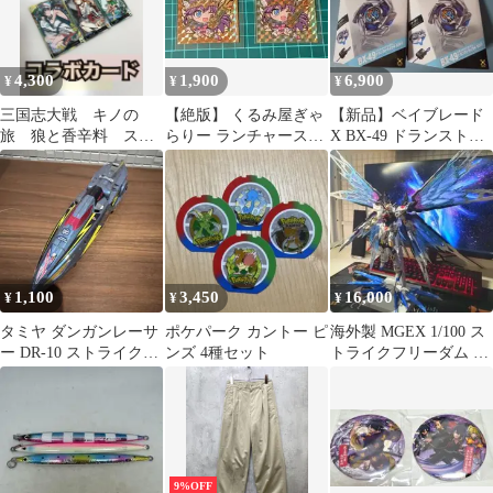
4,300
1,900
6,900
¥
¥
¥
三国志大戦 キノの
【絶版】 くるみ屋ぎゃ
【新品】ベイブレード
旅 狼と香辛料 スト
らりー ランチャースト
X BX-49 ドランストラ
ライクザブラッド《カ
ライクストライク天使
イク 4-50FF 2個セット
ード》マンガコラボ
A＋Bセット
1,100
3,450
16,000
¥
¥
¥
タミヤ ダンガンレーサ
ポケパーク カントー ピ
海外製 MGEX 1/100 ス
ー DR-10 ストライクリ
ンズ 4種セット
トライクフリーダム 光
ボルバー 動作未確認 ジ
の翼付き
ャンク
9%OFF