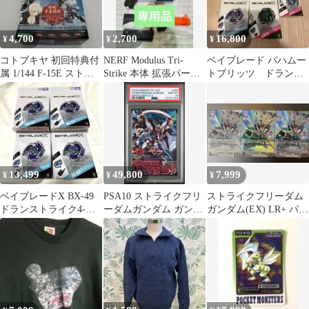
4,700
2,700
16,800
¥
¥
¥
コトブキヤ 初回特典付
NERF Modulus Tri-
ベイブレード バハムー
属 1/144 F-15E ストラ
Strike 本体 拡張パーツ
トブリッツ ドランス
イク・イーグル
セットとスタンド
トライク ナイトフォー
トレス ブラキオ
13,499
49,800
7,999
¥
¥
¥
ベイブレードX BX-49
PSA10 ストライクフリ
ストライクフリーダム
ドランストライク4-
ーダムガンダム ガンダ
ガンダム(EX) LR+ パラ
50FF 4セット
ムトライエイジ
レル EB01 3枚