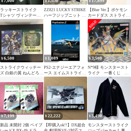
7,000
1,500
17,899
¥
¥
¥
ラッキーストライク
ZZ821 LUCKY STRIKE
【Blue Ver.】ポケモン
Tシャツ ヴィンテージ
ハーフジップニット メ
カードダス ストライク
LUCKYSTRIKE 90年代
ンズ M ブルー
123 プリズム
6,500
1,089
3,500
¥
¥
¥
ストライクウィッチー
PS2-エナジーエアフォ
N*9様 モンスタースト
ズ 白銀の翼 ねんどろい
ース エイムストライ
ライク 一番くじ ラ
ど リネット・ビショッ
ク!
ストワン
プ◯
7,199
22,222
3,490
¥
¥
¥
新品 未開封 2個 ベイブ
【即購入ok!!】DX超合
モンスターストライク
レードX BX-49 ドラン
金 劇場版VF-1対応スト
ジップパーカー L 裏地