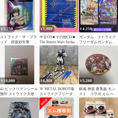
2,250
1,000
4,250
¥
¥
¥
ストライク・ザ・ブラ
中古CD★その他CD/■
ガンダム ストライク
ッド 煌坂紗矢華 缶
The Remix Wars Strike 1
フリーダムガンダム
バッジ
【21CCD15/0780472001
EX Hi-νガンダムEX パ
520】B22681
ラレル
10,000
6,800
5,200
¥
¥
¥
42 ビックリマンシール
3F METAL ROBOT魂
銀魂 神楽 夜兎族 モン
無印 ストライク天使
ストライクフリーダム
スト コラボ えらべる
ガンダム プラモデル
缶バッジ Xモンスター
ストライク