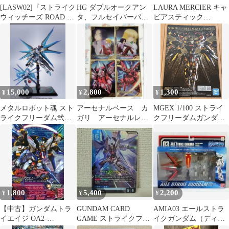
[LASW02]『ストライク
HG ダブルオークアン
LAURA MERCIER キャ
ウィッチーズ ROAD to
タ、フルセイバーパー
ビアスティック
BERLIN』MG42S(２挺
ツ、パーフェクトスト
STRIKE A ROSE
セット) 1/12 プラモデ
ライク、セカンドL
ル
15,000
2,800
1,300
¥
¥
¥
メタルロボット魂 スト
アーセナルベース カ
MGEX 1/100 ストライ
ライクフリーダム弐
ガリ アーセナルレ
クフリーダムガンダム
式 初音ミクver
ア SEED ストライク
説明書
ルージュ アスラン
1,800
5,400
2,200
¥
¥
¥
【中古】ガンダムトラ
GUNDAM CARD
AMIA03 エールストラ
イエイジ OA2-
GAME ストライクフリ
イクガンダム（ディア
089[CP]：ストライクフ
ーダム マスターガンダ
クティブモード版）