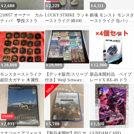
2,680
2,229
4,111
¥
¥
¥
210057 オーナー カル
LUCKY STRIKE ラッキ
銀魂 モンスト モンスタ
ティバ 撃投ストライ
ーストライク 綿100%
ーストライク 缶バッジ
ク 105g
ツータック ワイド テー
高杉晋助 鬼兵隊 セット
パード チノ パンツ
size70cm/ベージュ ■■
メンズ
20,000
29,999
12,900
¥
¥
¥
モンスターストライク
【デッキ販売/スリーブ
新品未開封品 ベイブ
超巨大ガチャ 木属性ま
付き】Weiβ Schwarz
レードX BX-49 ドラン
とめ売り
ViVid Strike! RR以下4コ
ストライク4-50FF 4個
ン＋α
5%OFF
2,831
5,700
1,500
¥
¥
¥
エナジーエアフォース
【新品未開封】PS5 サ
GUNDAM CARD