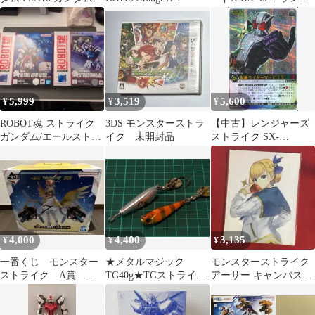
ードゲーム
トライク 2個セット
5,999
3,519
5,600
¥
¥
¥
ROBOT魂 ストライク
3DS モンスターストラ
【中古】レンジャーズ
ガンダム/エールストラ
イク 未開封品
ストライク SX-
イカー&エフェクトパ
005[SC]：仮面ライダー
ーツセット
W・CJX(自販機版)
4,000
4,400
3,135
¥
¥
¥
一番くじ モンスター
★メタルマジック
モンスターストライク
ストライク A賞 エ
TG40g★TGストライク
アーサー キャンバスア
ル：破邪モード
45g★ブレードジグ★ブ
ート 封印の玉楼
ルーブルー★
BINGO賞