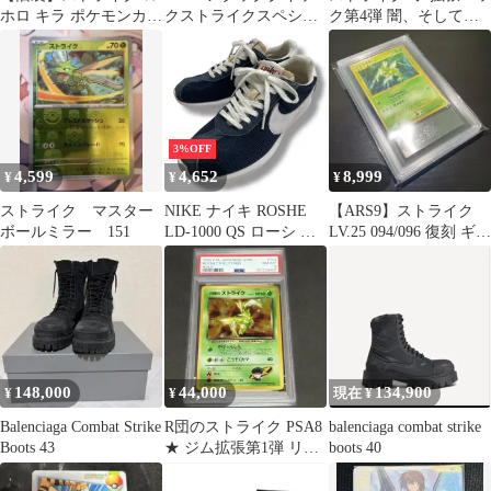
ホロ キラ ポケモンカー
クストライクスペシャ
ク第4弾 闇、そして光
ド ジャングル
ルホワイト/レモンヴェ
へ… PSA9
ノム30cm
3%OFF
4,599
4,652
8,999
¥
¥
¥
ストライク マスター
NIKE ナイキ ROSHE
【ARS9】ストライク
ボールミラー 151
LD-1000 QS ローシ ク
LV.25 094/096 復刻 ギン
イックストライク スニ
ガの覇道
ーカー シューズ 靴
802022-401 ネイビー ホ
ワイト 紺 白 サイズ
25.5cm メンズ ゴーゴー
古着久喜倉庫店 56
No.236
148,000
44,000
134,900
¥
¥
現在 ¥
Balenciaga Combat Strike
R団のストライク PSA8
balenciaga combat strike
Boots 43
★ ジム拡張第1弾 リー
boots 40
ダーズスタジアム 旧
裏