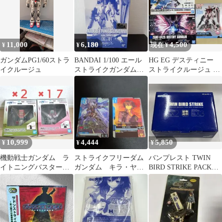
11,000
6,180
4,500
¥
¥
現在 ¥
ガンダムPG1/60ストラ
BANDAI 1/100 エール
HG EG デスティニー
イクルージュ
ストライクガンダム
ストライクルージュ ガ
メッキバージョン
ンバレルストライカー
3点セット
10,999
4,444
5,850
¥
¥
¥
機動戦士ガンダム ラ
ストライクフリーダム
バンプレスト TWIN
イトニングバスター
ガンダム キラ・ヤマ
BIRD STRIKE PACK
ストライクルージュ
ト 各種１枚の２枚セ
SRWOG:FAF-EX2&EX3
スピーカー
ットです。
ボｰクスSR限定 スｰパｰ
ロボット大戦
ORIGINALGENERATIO
NS