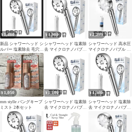
ル 2本セット
水 高洗浄力
1,480
1,980
2,299
¥
¥
¥
新品 シャワーヘッド シ
シャワーヘッド 塩素除
シャワーヘッド 高水圧
ルバー 塩素除去 毛穴ケ
去 マイクロナノバブ
マイクロナノバブル 塩
ア 汚れ 除去 シンプル
ル フィルター・6段階
素除去 6段階水流 手元
水流・手元止水
止水
1,050
1,180
1,380
¥
¥
¥
mm stylle バングキープ
シャワーヘッド 塩素除
シャワーヘッド 塩素除
ミスト 2本セット
去 マイクロナノバブル
去 マイクロナノバブル
高効率亜硫酸カルシウ
節水 超微細泡 1台6役
ムフィルター