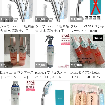
1,480
1,680
1,380
¥
¥
¥
シャワーヘッド 塩素除
シャワーヘッド 塩素除
ブルー VANCON シャ
去 節水 高洗浄力 毛穴
去 節水 高洗浄力 毛穴
ワーヘッド 0.001mm 塩
ケア 美肌 保湿 ミスト
ケア 美肌 保湿 ミスト
素除去 シャワーヘッド
取付簡単
取付簡単
2,580
2,000
3,300
¥
¥
¥
Diane Lotus ワンデース
plus eau プリュスオー
Dianeダイアン Lotus
トレートヘアミスト 2
ハイドロミスト N
1DAY STRAIGHT ヘア
本セット
200ml 美髪浸透液 髪の
ミスト 3本
導入美容液 ダメージ補
修 ヘアトリートメント
ブースターミスト ヘア
ウォーター