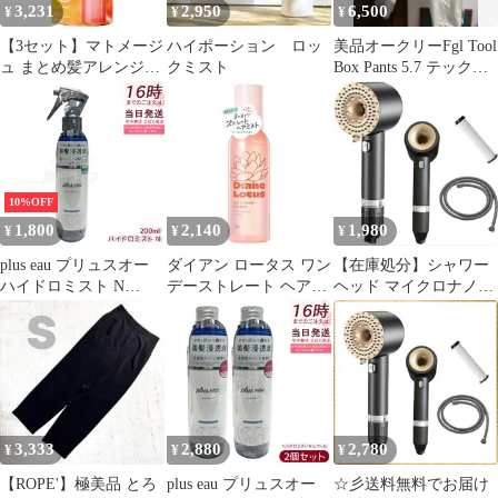
3,231
2,950
6,500
¥
¥
¥
【3セット】マトメージ
ハイポーション ロッ
美品オークリーFgl Tool
ュ まとめ髪アレンジウ
クミスト
Box Pants 5.7 テック系
ォーター ミストタイプ
カーゴパンツ
無香料 100mL
10%OFF
1,800
2,140
1,980
¥
¥
¥
plus eau プリュスオー
ダイアン ロータス ワン
【在庫処分】シャワー
ハイドロミスト N
デーストレート ヘアミ
ヘッド マイクロナノバ
200ml 美髪浸透液 髪の
スト ティー＆シトラス
ブル ダブル増圧 節水
導入美容液 ダメージ補
の香り 150ml Diane パ
手元止水 3段階モード
修 ヘアトリートメント
ーフェクトビューティ
高水圧 塩素除去 肌&髪
ブースターミスト ヘア
ー
ケア ミスト ナノバブル
ウォーター
美肌 保温保湿 毛穴ケア
浄水カートリッジ付き
1.5mホース付き 水漏れ
3,333
2,880
2,780
¥
¥
¥
防止
【ROPE'】極美品 とろ
plus eau プリュスオー
☆彡送料無料でお届け