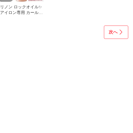
リノン ロックオイル✨
アイロン専用 カールキ
ープ スタイリング おま
け付
次へ