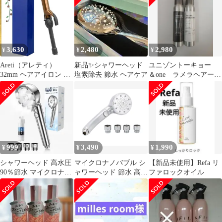
3,630
2,480
2,980
¥
¥
¥
Areti（アレティ）
新品✨シャワーヘッド
ユニゾントーキョー
32mm ヘアアイロン チ
塩素除去 節水 ヘアケア
＆one ラメラヘアーエ
タン 100℃～200℃ 6段
ッセンス+ユニバーサル
階 温度設定 海外対応
オイル セット
i1964SD カールアイロ
ン コテ カールヘアアイ
ロン キープ 1
999
3,490
1,990
¥
¥
¥
シャワーヘッド 高水圧
マイクロナノバブル シ
【新品未使用】Refa リ
90％節水 マイクロナノ
ャワーヘッド 節水 高水
ファロックオイル
バブル 6段階水流
圧 塩素除去 美肌 保湿
効果｜ウルトラファイ
ンバブル 毛穴洗浄 スキ
ンケア効果 美容シャワ
ー 取付簡単 軽量 日本