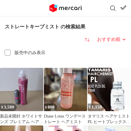
ストレートキープミスト の検索結果
並び替え
販売中のみ表示
3,580
800
1,150
¥
¥
¥
新品未開封 ホワイトサ
Diane Lotus ワンデース
タマリス ヘアケミスト
ンズ プレミアム ヘアス
トレート ヘアミスト
PL ヒートプレックスオ
タイリングミスト
イル 30ml ( tamaris 美容