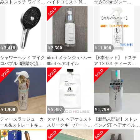
みストレッチ ワイドス
ハイドロミスト N
☆彡Color:グレー
トレートパンツ 36 ブラ
200ml 詰替え 2個セッ
【KUSIKIKA】シャワ
ック
ト 美髪浸透液 髪の導入
ーヘッド マイクロナノ
美容液 ダメージ補修 ヘ
バブル ダブル増圧 節水
アトリートメント ブー
手元止水 3段階モード
スターミスト
高水圧 塩素除去 肌&髪
ケア ミスト ナノバブル
美肌 保温保湿 毛穴ケア
3,418
2,500
11,098
¥
¥
¥
浄水カートリッジ付き
1.5mホース付き
シャワーヘッド マイク
nicori メランジュ×ムー
【6本セット】 トステ
ロバブル 3段階水流 節
80ml ヘアオイル
ア TS-001 ティースラ
水87％ 高水圧
ッシュ アール＆ストレ
ートキープミスト
200ml ×6本
1,900
5,387
1,799
¥
¥
¥
ティースラッシュ カ
タマリス ヘアケミスト
【新品未開封】ストレ
ール&ストレートキー
スリークキーパー トリ
イン／ST ヘアオイル／
プミスト
ートメント 1000g レフ
80ml
ィル