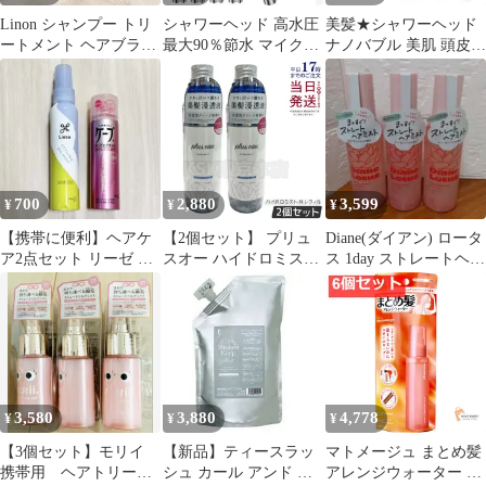
Linon シャンプー トリ
シャワーヘッド 高水圧
美髪★シャワーヘッド
ートメント ヘアブラシ
最大90％節水 マイクロ
ナノバブル 美肌 頭皮ケ
ミスト まとめ売り12点
ナノバブル 塩素除去 6
ア 節水 5段階モード ミ
段階水流
スト
700
2,880
3,599
¥
¥
¥
【携帯に便利】ヘアケ
【2個セット】 プリュ
Diane(ダイアン) ロータ
ア2点セット リーゼ ス
スオー ハイドロミスト
ス 1day ストレートヘア
タイリングオイルミス
N レフィル 200ml plus
ミスト 3点セット
ト&ケープミニ
eau
3,580
3,880
4,778
¥
¥
¥
【3個セット】モリイ
【新品】ティースラッ
マトメージュ まとめ髪
携帯用 ヘアトリート
シュ カール アンド ス
アレンジウォーター ミ