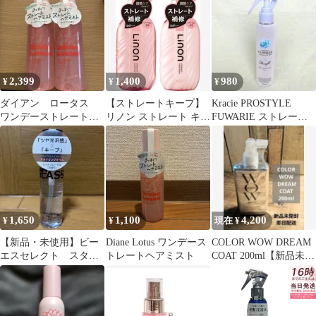
255ml
室 サロン専売品 美容院
ヘアケア ダメージ ケミ
カル施術 カラー ブリー
チ カール ストレート )
2,399
1,400
980
¥
¥
¥
ダイアン ロータス
【ストレートキープ】
Kracie PROSTYLE
ワンデーストレートヘ
リノン ストレート キー
FUWARIE ストレート
アミスト 2本セット
プ シャンプー 保湿 う
キープミスト
るおい まと
1,650
1,100
4,200
¥
¥
現在 ¥
【新品・未使用】ビー
Diane Lotus ワンデース
COLOR WOW DREAM
エスセレクト スタイ
トレートヘアミスト
COAT 200ml【新品未開
リングキープグラスヘ
封】
アオイルRF