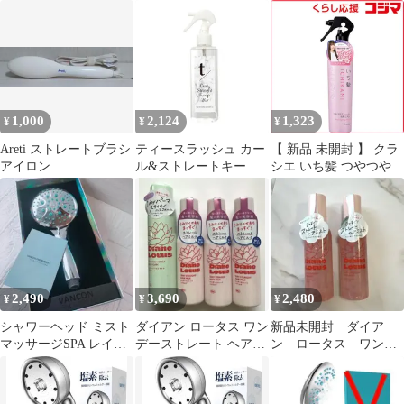
メント
トレート キープ ミスト
ストタイプ 無香料
500ml 詰替え 形状記憶
100mL 6個セット まと
ダメージケア トリート
め売り
メント トステア配合 サ
ロン専売 BC-N Z-1(土
日祝日は店休日の為、
発送は平日のみになり
1,000
2,124
1,323
¥
¥
¥
ます。)
Areti ストレートブラシ
ティースラッシュ カー
【 新品 未開封 】 クラ
アイロン
ル&ストレートキープ
シエ いち髪 つやつやス
ミスト 200ml トステア
トレート和草ミスト 未
配合【PF】
使用 送料無料
2,490
3,690
2,480
¥
¥
¥
シャワーヘッド ミスト
ダイアン ロータス ワン
新品未開封 ダイア
マッサージSPA レイン
デーストレート ヘアミ
ン ロータス ワンデ
＋ミスト SPA＋
ルク 、パーマスタイル
ーストレート ヘアミ
ヘアフォーム
スト 150ml×2個