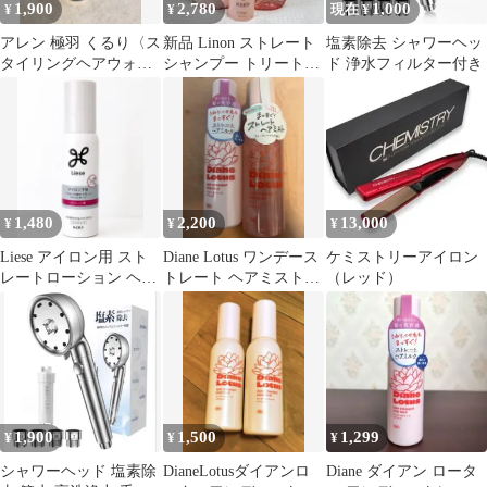
1,900
2,780
1,000
¥
¥
現在 ¥
アレン 極羽 くるり〈ス
新品 Linon ストレート
塩素除去 シャワーヘッ
タイリングヘアウォー
シャンプー トリートメ
ド 浄水フィルター付き
ター〉
ント ヘアミスト 3点
1,480
2,200
13,000
¥
¥
¥
Liese アイロン用 スト
Diane Lotus ワンデース
ケミストリーアイロン
レートローション ヘア
トレート ヘアミスト＆
（レッド）
スタイリング
ヘアミルク
1,900
1,500
1,299
¥
¥
¥
シャワーヘッド 塩素除
DianeLotusダイアンロ
Diane ダイアン ロータ