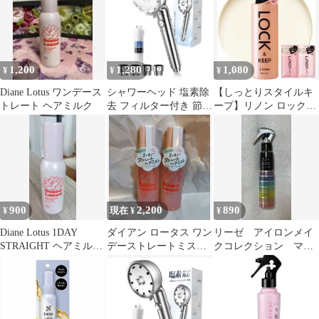
1,200
1,280
1,080
¥
¥
¥
Diane Lotus ワンデース
シャワーヘッド 塩素除
【しっとりスタイルキ
トレート ヘアミルク
去 フィルター付き 節水
ープ】リノン ロックオ
手元止水 6段階モード
イル Linon アイロン専
用オイル
900
2,200
890
¥
現在 ¥
¥
Diane Lotus 1DAY
ダイアン ロータス ワン
リーゼ アイロンメイ
STRAIGHT ヘアミルク
デーストレートミスト
クコレクション マル
100ml
2個セット
チアレンジ 未使用新
品