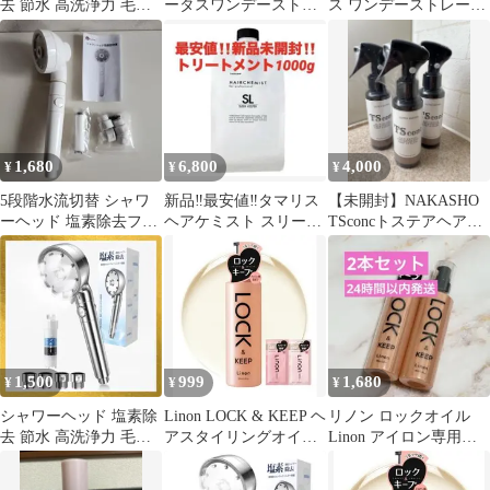
去 節水 高洗浄力 毛穴
ータスワンデーストレ
ス ワンデーストレート
ケア 美肌 保湿 ミスト
ートヘアミルク100ml2
ヘアミルク 100ml
取付簡単
本
1,680
6,800
4,000
¥
¥
¥
5段階水流切替 シャワ
新品‼️最安値‼️タマリス
【未開封】NAKASHO
ーヘッド 塩素除去フィ
ヘアケミスト スリーク
TSconcトステアヘアミ
ルター付
キーパー トリートメン
スト1本4000円から購入
ト1000g
可
1,500
999
1,680
¥
¥
¥
シャワーヘッド 塩素除
Linon LOCK & KEEP ヘ
リノン ロックオイル
去 節水 高洗浄力 毛穴
アスタイリングオイル
Linon アイロン専用オ
ケア 美肌 保湿 ミスト
100mlリノン
イル 熱を味方に 2本セ
取付簡単
ット