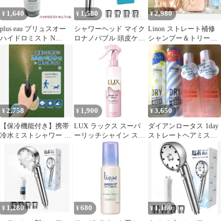
1,640
1,580
2,980
¥
¥
¥
plus eau プリュスオー
シャワーヘッド マイク
Linon ストレート補修
ハイドロミスト N
ロナノバブル 頭皮ケア
シャンプー＆トリート
200ml 詰替え 美髪浸透
ファインバブル 美肌 保
メントセット
液 髪の導入美容液 ダメ
湿 節水
ージ補修 ヘアトリート
メント ブースターミス
ト
2,758
1,900
3,650
¥
¥
¥
【保冷機能付き】携帯
LUX ラックス スーパ
ダイアンロータス 1day
冷水ミストシャワー 熱
ーリッチシャイン スト
ストレートヘアミスト
中症対策 犬の散歩 冷却
レートビューティー と
＋ドライシャンプー
グッズ
ろとろうねりケアヘア
４点セット
ミスト 本体 180ml
1,280
680
1,180
¥
¥
¥