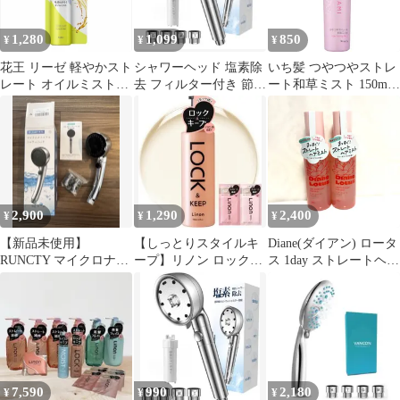
1,280
1,099
850
¥
¥
¥
花王 リーゼ 軽やかスト
シャワーヘッド 塩素除
いち髪 つやつやストレ
レート オイルミスト
去 フィルター付き 節水
ート和草ミスト 150ml |
88ml 【新品・未開封】
手元止水 6段階モー
ヘアミスト スタイリン
ド 取付簡単
グ ヘアケア うねり く
せ毛 パサつき ダメージ
ケア 補修
2,900
1,290
2,400
¥
¥
¥
【新品未使用】
【しっとりスタイルキ
Diane(ダイアン) ロータ
RUNCTY マイクロナノ
ープ】リノン ロックオ
ス 1day ストレートヘア
バブルシャワーヘッド
イル Linon アイロン専
ミスト 150ml 寝癖直し
ミスト 節水
用オイル
ヘアウォーター ヘアケ
ア 2個セット
7,590
990
2,180
¥
¥
¥