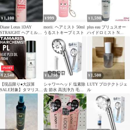
1,100
999
1,598
¥
¥
¥
Diane Lotus 1DAY
morii. ヘアミスト 50ml
plus eau プリュスオー
STRAIGHT ヘアミルク
うるストキープミスト
ハイドロミスト N
100ml
200ml ヘアミスト ハイ
ドロミルク ブースター
ミスト トリートメント
スタイリング 導入液 髪
の導入美容液
3%OFF
2,540
1,790
1,500
¥
¥
¥
【現品限り●大誤算
シャワーヘッド 塩素除
LUTY プロテクトジェ
SALE対象】タマリス
去 節水 高洗浄力 毛穴
ル
ヘアケミスト PL ヒー
ケア 美肌 保湿 ミスト
トプレックスオイル
取付簡単
100ml ( tamaris 美容室
サロン専売品 美容院 ダ
メージ ケミカル施術 カ
ラー ブリーチ カール
ストレート )