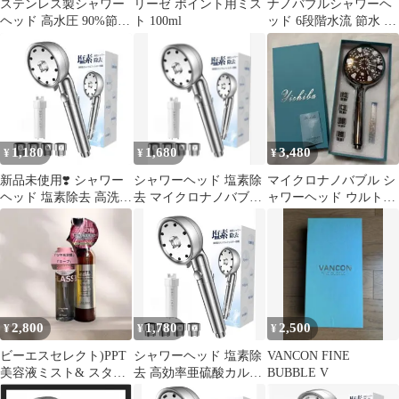
ステンレス製シャワー
リーゼ ポイント用ミス
ナノバブルシャワーヘ
ヘッド 高水圧 90%節水
ト 100ml
ッド 6段階水流 節水 塩
マイクロナノバブル 塩
素除去 バスグッズ
素除去
1,180
1,680
3,480
¥
¥
¥
新品未使用❣️ シャワー
シャワーヘッド 塩素除
マイクロナノバブル シ
ヘッド 塩素除去 高洗浄
去 マイクロナノバブル
ャワーヘッド ウルトラ
力 手元止水 6段階モー
高効率亜硫酸カルシウ
ファインバブル 節水 毛
ド
ムフィルター
穴洗浄 頭皮
2,800
1,780
2,500
¥
¥
¥
ビーエスセレクト)PPT
シャワーヘッド 塩素除
VANCON FINE
美容液ミスト& スタイ
去 高効率亜硫酸カルシ
BUBBLE V
リングキープヘアオイ
ウムフィルター付き 節