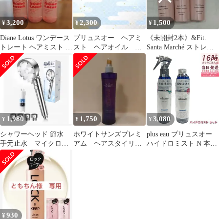
製対応 5モード 手元止
水機能 敏感肌 子供対応
3,200
2,300
1,500
¥
¥
¥
ギフトにも最適 シルバ
ー (固定) [固定]
Diane Lotus ワンデース
プリュスオー ヘアミ
《未開封2本》&Fit.
トレート ヘアミスト 3
スト ヘアオイル シ
Santa Marché ストレー
本セット
ャンプートリートメン
トヘアミスト
トお試し
1,980
1,750
3,080
¥
¥
¥
シャワーヘッド 節水
ホワイトサンズプレミ
plus eau プリュスオー
手元止水 マイクロナ
アム ヘアスタイリン
ハイドロミスト N 本体
ノバブル 高水圧 ナノバ
グミスト
+詰替え 400ml 美髪浸
ブル シャワー
透液 髪の導入美容液 ダ
メージ補修 ヘアトリー
トメント ブースターミ
スト ヘアウォーター
930
¥