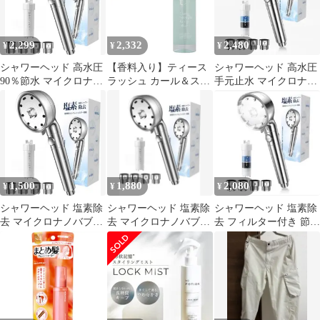
2,299
2,332
2,480
¥
¥
¥
シャワーヘッド 高水圧
【香料入り】ティース
シャワーヘッド 高水圧
90％節水 マイクロナノ
ラッシュ カール＆スト
手元止水 マイクロナノ
バブル 塩素除去 6段階
レート キープ ミスト
バブル 4種類アダプタ
水流 保湿
200mL TS-001 フレッシ
ー付き
ュフローラルムスクの
香り ジェニュイン
NBAA 日本製 送料無料
ヘアミスト ダメージケ
ア トステア t/ Curl＆
1,500
1,880
2,080
¥
¥
¥
Straight Keep Mist
シャワーヘッド 塩素除
シャワーヘッド 塩素除
シャワーヘッド 塩素除
去 マイクロナノバブル
去 マイクロナノバブル
去 フィルター付き 節水
【高効率亜硫酸カルシ
【フィルター・6段階水
手元止水 6段階モー
ウムフィルター
流・手元止水】
ド 取付簡単