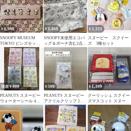
1,980
2,468
3,333
¥
¥
¥
SNOOPY MUSEUM
SNOOPY未使用エコバ
スヌーピー スクイー
TOKYO ピンズセット 5
ッグ＆ポーチ含む2点セ
ズ 3種セット
個セット スヌーピー
ット①シルバー非売品
くじピーナッツ
400
500
1,399
現在 ¥
¥
¥
PEANUTS スヌーピー
PEANUTS スヌーピー
クーリッシュ スクイー
ウォーターシール 4点
アクリルクリップ 2個
ズマスコット スヌーピ
セット
セット
ー パン スクイーズ 2点
セット