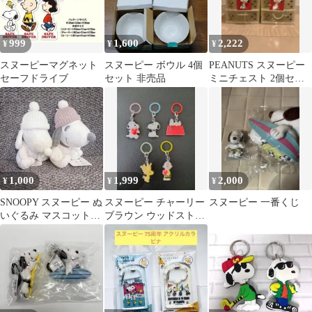
999
1,600
2,222
¥
¥
¥
スヌーピーマグネット
スヌーピー ボウル 4個
PEANUTS スヌーピー
セーフドライブ
セット 非売品
ミニチェスト 2個セッ
ト
1,000
1,999
2,000
¥
¥
¥
SNOOPY スヌーピー ぬ
スヌーピー チャーリー
スヌーピー 一番くじ
いぐるみ マスコット
ブラウン ウッドストッ
2点セット
ク めじるしアクセサ
リー 5種セット