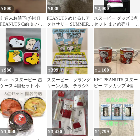
800
888
2,000
¥
¥
¥
〘週末お値下げ中!!〙
PEANUTS めじるしア
スヌーピー グッズ 3点
PEANUTS Cafe 缶バッ
クセサリー SUMMER
セット まとめ売り オ
ジ 2種セット
スヌーピー オラフ
マケ2点付き
980
399
1,100
¥
¥
¥
Peanuts スヌーピー 缶
スヌーピー グラング
KFC PEANUTS スヌー
ケース 4個セット 小物
リーン大阪 チラシ3枚
ピー マグカップ 4個セ
入れ
セット
ット
1,890
3,420
1,799
¥
¥
¥