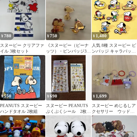
780
750
1,480
¥
¥
¥
スヌーピー クリアファ
《スヌーピー（ピーナ
人気 8種 スヌーピー ピ
イル 3枚セット
ッツ）・ピンバッジ3個
ンバッジ キャラバッジ
まとめ売り※ピン留め
SNOOPY お得
なし》SNOOPY
550
690
1,699
¥
¥
¥
PEANUTS スヌーピー
スヌーピー PEANUTS
スヌーピー めじるしア
ハンドタオル 2枚組
ぷくぷくシール 2枚セ
クセサリー ウッドス
ット
トック 4種セット
SNOOPY