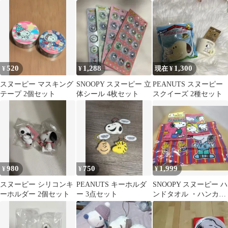
3点セット
520
1,288
1,300
¥
¥
現在 ¥
スヌーピー マスキング
SNOOPY スヌーピー 立
PEANUTS スヌーピー
テープ 2個セット
体シール 4枚セット
スクイーズ 2種セット
980
750
1,999
¥
¥
¥
スヌーピー シリコンキ
PEANUTS キーホルダ
SNOOPY スヌーピー ハ
ーホルダー 2個セット
ー 3点セット
ンドタオル ・ハンカ
チ 4枚セット