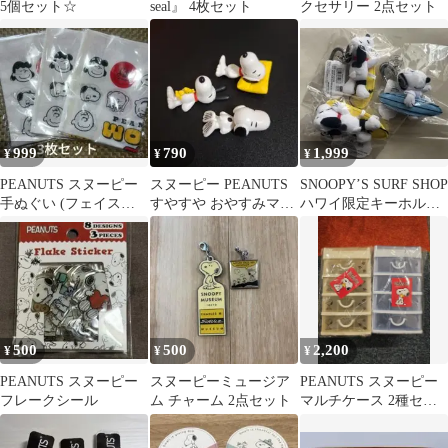
5個セット☆
seal』 4枚セット
クセサリー 2点セット
999
790
1,999
¥
¥
¥
PEANUTS スヌーピー
スヌーピー PEANUTS
SNOOPY’S SURF SHOP
手ぬぐい (フェイス柄)
すやすや おやすみマス
ハワイ限定キーホルダ
3枚セット
コット 3種セット
ー 3個セット
500
500
2,200
¥
¥
¥
PEANUTS スヌーピー
スヌーピーミュージア
PEANUTS スヌーピー
フレークシール
ム チャーム 2点セット
マルチケース 2種セッ
ト