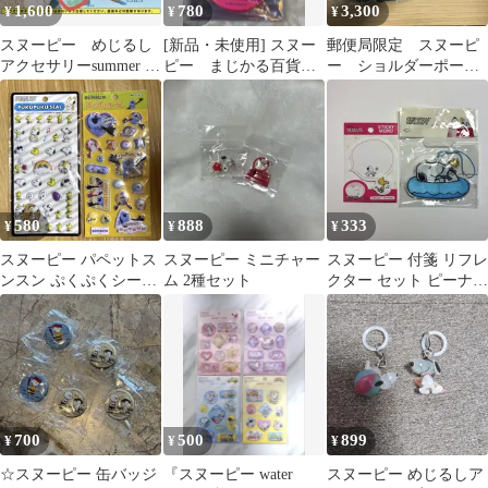
1,600
780
3,300
¥
¥
¥
スヌーピー めじるし
[新品・未使用] スヌー
郵便局限定 スヌーピ
アクセサリーsummer 4
ピー まじかる百貨
ー ショルダーポーチ
点セット
店 缶バッジ 07 ウッ
とボールペンセット
ドストック
580
888
333
¥
¥
¥
スヌーピー パペットス
スヌーピー ミニチャー
スヌーピー 付箋 リフレ
ンスン ぷくぷくシール
ム 2種セット
クター セット ピーナッ
2枚セット
ツ
700
500
899
¥
¥
¥
☆スヌーピー 缶バッジ
『スヌーピー water
スヌーピー めじるしア