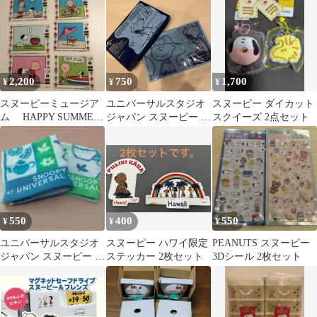
2,200
750
1,700
¥
¥
¥
スヌーピーミュージア
ユニバーサルスタジオ
スヌーピー ダイカット
ム HAPPY SUMMER
ジャパン スヌーピー タ
スクイーズ 2点セット
2026 ステッカー 6種
オルセット
550
400
550
¥
¥
¥
ユニバーサルスタジオ
スヌーピー ハワイ限定
PEANUTS スヌーピー
ジャパン スヌーピー タ
ステッカー 2枚セット
3Dシール 2枚セット
オルセット