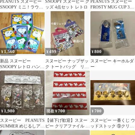
PEANUTS スヌーピー
SNOOPY スヌーピー グ
PEANUTS スヌーピー
SNOOPY ミニ！ラウン
ッズ 4点セット レトロ
FROSTY MUG CUP 3種
ドポーチ チャーリー
セット
1,560
499
800
¥
¥
¥
新品 スヌーピー
スヌーピー ナップザッ
スヌーピー キーホルダ
SNOOPY レトロ ハンカ
ク トートバッグ リュ
ー
チ 4枚セット ヴィンテ
ック 2WAY 2枚セット
ージ 昭和
巾着袋
1,980
700
700
¥
現在 ¥
¥
スヌーピー PEANUTS
【値下げ歓迎】スヌー
スヌーピー 一番くじ ウ
SUMMER めじるしアク
ピー クリアファイル 5
ッドストック ⑨クリッ
セサリー セット
枚セット
プセット