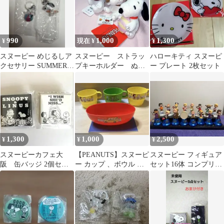
990
1,000
1,300
¥
現在 ¥
¥
スヌーピー めじるしア
スヌーピー ストラッ
ハローキティ スヌーピ
クセサリー SUMMER 2
プキーホルダー ぬい
ー プレート 2枚セット
点セット
ぐるみ マスコット
イースター ニット帽
1,300
1,000
2,500
¥
¥
¥
スヌーピーカフェ大
【PEANUTS】スヌーピ
スヌーピー フィギュア
阪 缶バッジ 2個セッ
ー カップ 、ボウル 、
セット16体 コンプリー
ト
ノート5点セット(おま
ト ペプシボトルキャ
け付)
ップベル