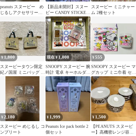
peanuts スヌーピー め
【新品未開封】スヌー
スヌーピー ミニチャー
じるしアクセサリー
ピー CANDY STICKER
ム 2種セット
summer
4種セット
1,800
1,000
555
¥
現在 ¥
¥
スヌーピータウン限定
SNOOPY スヌーピー 腕
SNOOPY スヌーピー マ
紀ノ国屋 ミニバッグ 2
時計 電卓 キーホルダー
グカップ ミニ巾着 セッ
個セット
セット レトロ ジャンク
ト
2,180
1,999
1,500
¥
¥
¥
スヌーピー めじるし コ
Peanuts Ice pack bottle 2
【PEANUTS スヌーピ
ンプリート
個セット
ー】高機密レンジ容器