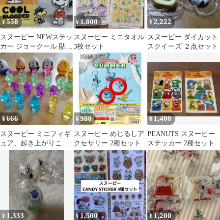
550
1,000
2,222
¥
¥
¥
スヌーピー NEWステッ
スヌーピー ミニタオル
スヌーピー ダイカット
カー ジョークール 貼っ
3枚セット
スクイーズ ２点セット
てはがせるステッカー
耐水耐熱 ②
666
980
1,400
¥
¥
¥
スヌーピー ミニフィギ
スヌーピー めじるしア
PEANUTS スヌーピー
ュア、起き上がりこぼ
クセサリー 2種セット
ステッカー 2種セット
し
1,333
1,500
1,200
¥
¥
¥