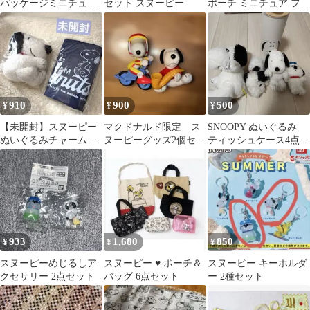
パッケージミニチュア
セット スヌーピー
ポーチ ミニチュア フー
コレクション クラシッ
ド スヌーピー
ク
910
900
500
¥
¥
¥
【未開封】スヌーピー
マクドナルド限定 ス
SNOOPY ぬいぐるみ
ぬいぐるみチャーム＆
ヌーピーグッズ2個セッ
ティッシュケース4点セ
エコバッグ ❤︎
ト
ット
933
1,680
850
¥
¥
¥
スヌーピーめじるしア
スヌーピー ♥ ポーチ＆
スヌーピー キーホルダ
クセサリー 2点セット
バッグ 6点セット
ー 2種セット