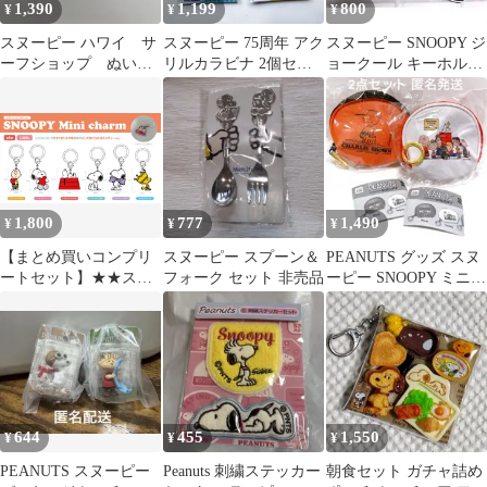
1,390
1,199
800
¥
¥
¥
スヌーピー ハワイ サ
スヌーピー 75周年 アク
スヌーピー SNOOPY ジ
ーフショップ ぬいぐ
リルカラビナ 2個セッ
ョークール キーホルダ
るみキーホルダー 2個
ト
ー ２種セット ☆★
セット
1,800
777
1,490
¥
¥
¥
【まとめ買いコンプリ
スヌーピー スプーン＆
PEANUTS グッズ スヌ
ートセット】★★スヌ
フォーク セット 非売品
ーピー SNOOPY ミニ！
ーピーめじるしチャー
ラウンドポーチ ガチャ
ム★★ スヌーピー チャ
ーリーブラウン ウッド
ストック めじるしア
クセサリー 6種類(各1
個づつ)合計6個
644
455
1,550
¥
¥
¥
PEANUTS スヌーピー
Peanuts 刺繍ステッカー
朝食セット ガチャ詰め