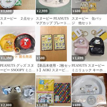
1,600
2,999
600
¥
¥
¥
スヌーピー ２点セッ
スヌーピー PEANUTS
スヌーピー 缶バッ
ト
マグカップ プレートセ
ジ 他セット
ット USJ ユニバ
1,390
500
1,699
¥
¥
¥
PEANUTS グッズ スヌ
【新品未使用・2枚セッ
PEANUTS スヌーピー
ーピー SNOOPY ミニ！
ト】AOKI スヌーピー
ミニリュック キーホル
ラウンドポーチ イエロ
ぷっくりシール 非売品
ダー 2色セット
ー
2,000
1,200
699
¥
¥
¥