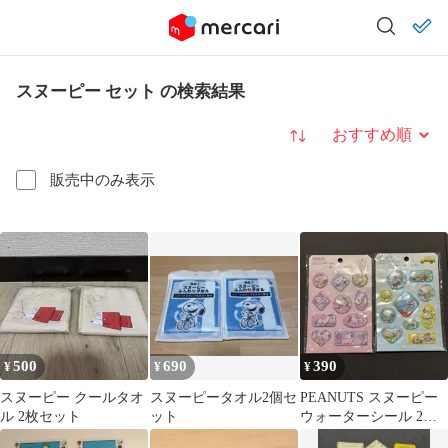
スヌーピー セット の検索結果
並び替え
販売中のみ表示
500
690
390
¥
¥
¥
スヌーピー クールタオ
スヌーピータオル2個セ
PEANUTS スヌーピー
ル 2枚セット
ット
ウォーターシール 2種
セット