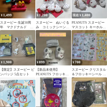
1,499
1,200
1,400
¥
¥
現在 ¥
スヌーピー 生誕50周
スヌーピー ぬいぐる
PEANUTS スヌーピー
年 マクドナルド ハ
み コミックシーン 2
マスコット キーホルダ
ッピーセット おも
つセット
ー 5種6個セット
ちゃ
1,900
899
700
¥
¥
¥
【限定】スヌーピー ピ
【新品未使用】
スヌーピー クリスタル
ンバッジ 5点セット
PEANUTS フロッキー
＆フロッキーシール 3
マスコットチャーム ス
枚セット
ヌーピーA、B