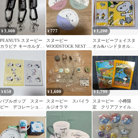
3,000
777
1,200
¥
¥
¥
PEANUTS スヌーピー
スヌーピー
スヌーピーフェイスタ
カラビナ キーホルダー
WOODSTOCK NEST ス
オル&ハンドタオルセ
3点セット
テッカー 3枚セット
ットイエロー
650
1,600
1,799
¥
¥
¥
バブルポップ スヌー
スヌーピー スパイラ
スヌーピー 小樽限
ピー デコレーション
ルジオラマ
定 クリアファイル 2
ステッカー ２点セッ
枚セット
ト