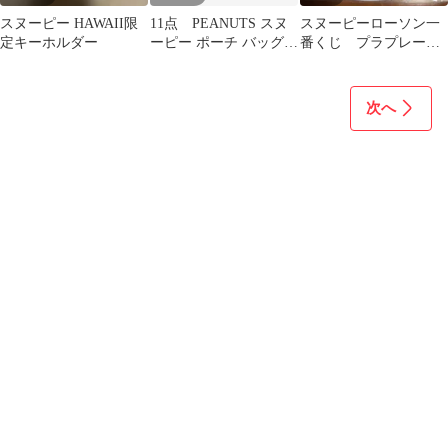
スヌーピー HAWAII限
11点 PEANUTS スヌ
スヌーピーローソン一
定キーホルダー
ーピー ポーチ バッグな
番くじ プラプレート
ど まとめ売り
セット ブルー&ピン
ク
次へ