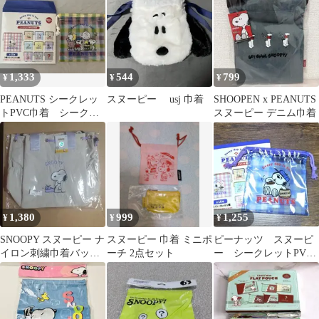
1,333
544
799
¥
¥
¥
PEANUTS シークレッ
スヌーピー usj 巾着
SHOOPEN x PEANUTS
トPVC巾着 シークレ
スヌーピー デニム巾着
ット
1,380
999
1,255
¥
¥
¥
SNOOPY スヌーピー ナ
スヌーピー 巾着 ミニポ
ピーナッツ スヌーピ
イロン刺繍巾着バッグ
ーチ 2点セット
ー シークレットPVC
ショルダー付 2WAY
巾着 オラフ