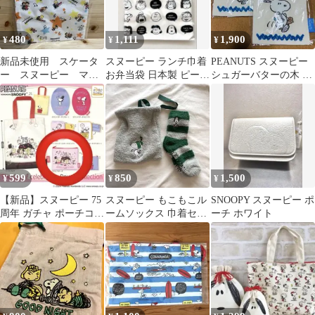
480
1,111
1,900
¥
¥
¥
新品未使用 スケータ
スヌーピー ランチ巾着
PEANUTS スヌーピー
ー スヌーピー マチ
お弁当袋 日本製 ピーナ
シュガーバターの木 コ
付き巾着
ッツ 新品未開封
ラボ 巾着 催事限定品 2
点
599
850
1,500
¥
¥
¥
【新品】スヌーピー 75
スヌーピー もこもこル
SNOOPY スヌーピー ポ
周年 ガチャ ポーチコレ
ームソックス 巾着セッ
ーチ ホワイト
クション スクエアポー
ト 新品
チ