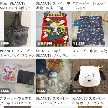
新品 PEANUTS
PEANUTS スパイク 巾
スヌーピー ショルダ
SNOOPY 保温保冷ラン
着袋 銀座 三越 ス
ーバッグ
チバッグ巾着タイプ
ヌーピー
800
500
1,399
¥
現在 ¥
¥
PEANUTS スヌーピー
SNOOPY 巾着袋
スヌーピー 巾着 未使
トートバッグ ブラック
PEANUTS ヴィンテー
用
ジ
666
666
600
¥
¥
¥
スヌーピー 巾着袋 &
PEANUTS スヌーピー
PEANUTS スヌーピー
クロネコシロネコ エコ
ソフビコレクション オ
巾着 ポーチ ガチャガ
バッグ
ラフ フィギュア マ
チャ