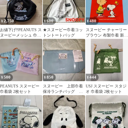
2,750
600
480
¥
¥
¥
お値下げ‼️PEANUTS ス
★スヌーピー巾着コッ
スヌーピー チャーリー
ヌーピーメッシュ 巾着
トントートバッグ
ブラウン 布製巾着 新
ショルダーバッグ 新品
品・未使用
タグ付
27.5cm✖21cm
500
850
444
¥
¥
¥
PEANUTS スヌーピー
スヌーピー 上部巾着
USJ スヌーピー スタジ
巾着袋 2枚セット
保冷ランチバッグ ブ
オ 巾着袋 2枚セット
ルー 青