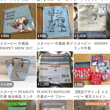
ー
付きウェットスーツ生
キャラ
地バッグ ランチ
800
800
1,320
¥
¥
¥
スヌーピー 巾着袋
スヌーピー 巾着袋 杢グ
スヌーピー SNOOPY
PAWPET SHOW 2017
レー
ランチ巾着
平成レトロ
1,480
1,399
900
¥
¥
¥
スヌーピー PEANUTS
PEANUTS BAYFLOW
【限定デザイン】スヌ
巾着 保冷保温 ランチバ
巾着ポーチ ブルー
ーピー 東京スカイツリ
ッグ 新品 ブルーグレ
ー缶・巾着袋・バレン
ー
タイン缶 セット