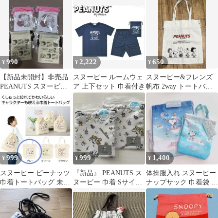
スコット
990
2,222
650
¥
¥
¥
【新品未開封】非売品
スヌーピー ルームウェ
スヌーピー&フレンズ
PEANUTS スヌーピー
ア 上下セット 巾着付き
帆布 2way トートバッ
巾着 4個セット
グ 巾着 エコバッグ
999
999
1,400
¥
¥
¥
スヌーピー ピーナッツ
『新品』 PEANUTS ス
体操服入れ スヌーピー
巾着トートバッグ 未使
ヌーピー 巾着 Sサイズ
ナップサック 巾着袋 靴
用品
2枚セット
袋 水色 宇宙デザイン