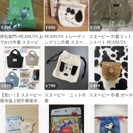
300
666
350
¥
¥
¥
伊右衛門×PEANUTS お
PEANUTS トレーディ
スヌーピー 巾着コット
でかけ巾着 スヌーピー
ングミニ巾着 スヌーピ
ントート PEANUTS
未開封
ー ジョークール
899
799
499
¥
¥
¥
【安い！】スヌーピー
スヌーピー ニット巾
スヌーピー 巾着 ポーチ
保冷温上部巾着保冷ラ
着
ンチバッグ A柄