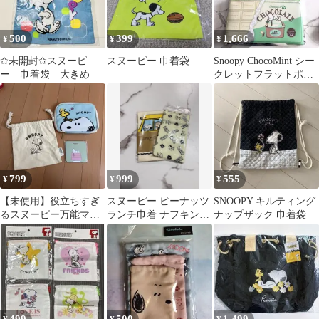
500
399
1,666
¥
¥
¥
✩未開封✩スヌーピ
スヌーピー 巾着袋
Snoopy ChocoMint シー
ー 巾着袋 大きめ
クレットフラットポー
チ
799
999
555
¥
¥
¥
【未使用】役立ちすぎ
スヌーピー ピーナッツ
SNOOPY キルティング
るスヌーピー万能マル
ランチ巾着 ナフキン
ナップザック 巾着袋
チケース＆スヌーピー
2点セット
巾着＆コースター