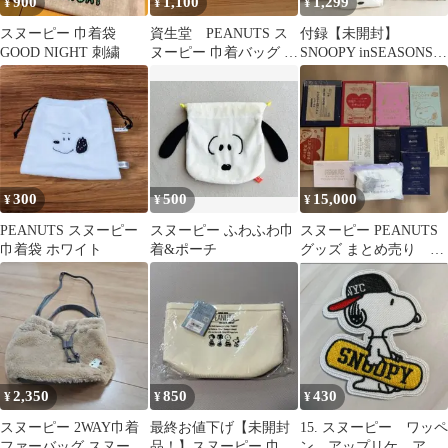
900
1,100
1,299
¥
¥
¥
スヌーピー 巾着袋
資生堂 PEANUTS ス
付録【未開封】
GOOD NIGHT 刺繍
ヌーピー 巾着バッグ サ
SNOOPY inSEASONS／
ーフ柄
SNOOPY×BOOFOOWO
O
300
500
15,000
¥
¥
¥
PEANUTS スヌーピー
スヌーピー ふわふわ巾
スヌーピー PEANUTS
巾着袋 ホワイト
着&ポーチ
グッズ まとめ売り 雑
誌付録 トートバッ
グ ポーチ
2,350
850
430
¥
¥
¥
スヌーピー 2WAY巾着
最終お値下げ【未開封
15. スヌーピー ワッペ
ファーバッグ スヌーピ
品！】スヌーピー 巾着
ン アップリケ アメ