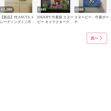
1,280
440
300
¥
¥
¥
【新品】PEANUTS ト
SNOOPY 巾着袋 スヌー
スヌーピー 巾着ポー
レーディングミニ巾
ピー キャラクターグッ
チ
着 チャーリーブラウ
ズ
ン
次へ