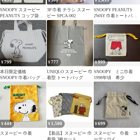
499
500
1,499
¥
¥
¥
SNOOPY スヌーピー
3P 巾着 チラシ スヌー
SNOOPY PEANUTS
PEANUTS コップ袋
ピー SPCA-002
2WAY 巾着トートバッ
巾着 弁当袋 4枚セッ
グ ショルダーバッ
ト
グ 刺繍
799
777
999
¥
¥
¥
本日限定価格
UNIQLO スヌーピー 巾
SNOOPY ミニ巾着
SNOOPY 巾着バッグ キ
着型 トートバッグ
1998年頃 希少
ルティング ポーチ
444
1,500
699
¥
¥
¥
スヌーピー 巾着
【新品】スヌーピー 巾
スヌーピー 巾着 コ
着袋 3枚セット
ーデュロイ