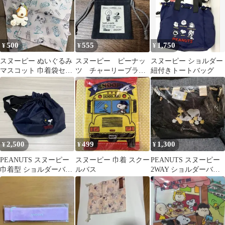
500
555
1,750
¥
¥
¥
スヌーピー ぬいぐるみ
スヌーピー ピーナッ
スヌーピー ショルダー
マスコット 巾着袋セッ
ツ チャーリーブラウ
紐付きトートバッグ
ト
ン ミニ巾着 ポーチ
2,500
499
1,300
¥
¥
¥
PEANUTS スヌーピー
スヌーピー 巾着 スクー
PEANUTS スヌーピー
巾着型 ショルダーバッ
ルバス
2WAY ショルダーバッ
グ ・リュック
グ ブラック 巾着 ナイ
ロン