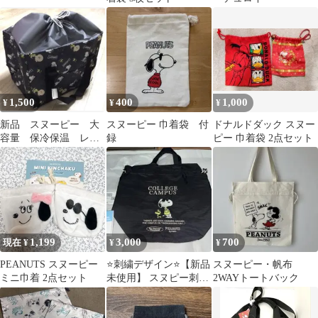
1,500
400
1,000
¥
¥
¥
新品 スヌーピー 大
スヌーピー 巾着袋 付
ドナルドダック スヌー
容量 保冷保温 レジ
録
ピー 巾着袋 2点セット
カゴバック ブラック
1,199
3,000
700
現在 ¥
¥
¥
PEANUTS スヌーピー
⭐️刺繍デザイン⭐️【新品
スヌーピー・帆布
ミニ巾着 2点セット
未使用】 スヌピー刺
2WAYトートバック
繍 保冷巾着式バック