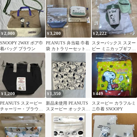
紫
2,000
3,200
2,222
¥
¥
¥
SNOOPY 2WAY ボア巾
PEANUTS 弁当箱 巾着
スターバックス スヌー
着バッグ ブラウン
袋 カトラリーセット
ピー ミニカップギフト
スヌーピー
Joe Kind
1,200
1,350
449
¥
¥
¥
PEANUTS スヌーピー
新品未使用 PEANUTS
スヌーピー カラフルミ
チャーリー・ブラウン
スヌーピー オックス生
ニ巾着 SNOOPY
保冷バッグ 巾着 ランチ
地 約110×50cm
バッグ