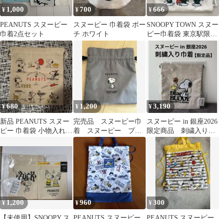
1,000
700
666
¥
¥
¥
PEANUTS スヌーピー
スヌーピー 巾着袋 ポー
SNOOPY TOWN スヌー
巾着2点セット
チ ホワイト
ピー巾着袋 東京駅限定
PEANUTS
680
1,200
3,190
¥
¥
¥
新品 PEANUTS スヌー
完売品 スヌーピー巾
スヌーピー in 銀座2026
ピー 巾着袋 小物入れ
着 スヌーピー プラ
限定商品 刺繍入り巾
ポーチ
ザ
着 銀座三越
1,200
960
300
¥
¥
¥
【未使用】SNOOPY ス
PEANUTS スヌーピー
PEANUTS スヌーピー