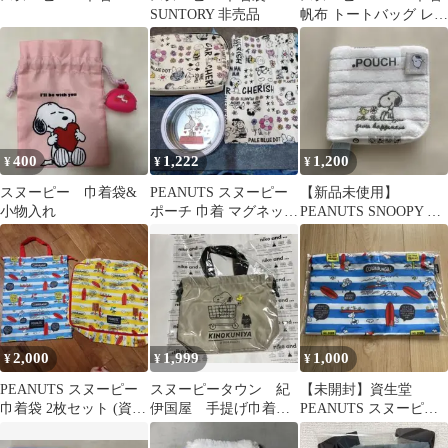
SUNTORY 非売品
帆布 トートバッグ レデ
ィース エコバッグ 野球
400
1,222
1,200
¥
¥
¥
スヌーピー 巾着袋&
PEANUTS スヌーピー
【新品未使用】
小物入れ
ポーチ 巾着 マグネット
PEANUTS SNOOPY ス
ケース 3点セット
ヌーピー 多機能ポーチ
2,000
1,999
1,000
¥
¥
¥
PEANUTS スヌーピー
スヌーピータウン 紀
【未開封】資生堂
巾着袋 2枚セット (資生
伊国屋 手提げ巾着
PEANUTS スヌーピー
堂ノベルティー)
ベージュ
オリジナル巾着バッグ