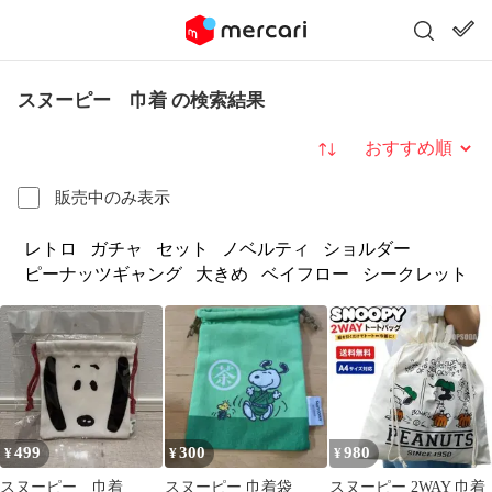
スヌーピー 巾着 の検索結果
並び替え
販売中のみ表示
レトロ
ガチャ
セット
ノベルティ
ショルダー
ピーナッツギャング
大きめ
ベイフロー
シークレット
499
300
980
¥
¥
¥
スヌーピー 巾着
スヌーピー 巾着袋
スヌーピー 2WAY 巾着