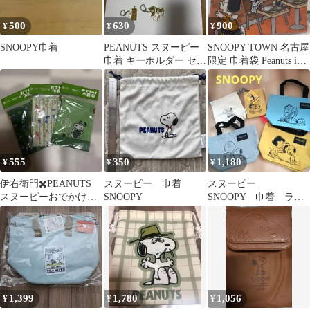
500
630
900
¥
¥
¥
SNOOPY巾着
PEANUTS スヌーピー
SNOOPY TOWN 名古屋
巾着 キーホルダー セッ
限定 巾着袋 Peanuts in
ト
Nagoya
555
350
1,180
¥
¥
¥
伊右衛門✖️PEANUTS
スヌーピー 巾着
スヌーピー
スヌーピーおでかけ巾
SNOOPY
SNOOPY 巾着 ラン
着 全3種
チトート ボトルホル
ダー グッズ ポーチ
1,399
1,780
1,056
¥
¥
¥