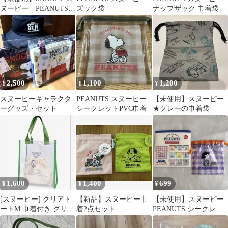
ヌーピー PEANUTS
ズック袋
ナップザック 巾着袋
巾着 2点セット
2,500
1,100
1,200
¥
¥
¥
スヌーピーキャラクタ
PEANUTS スヌーピー
【未使用】スヌーピー
ーグッズ・セット
シークレットPVC巾着
★グレーの巾着袋
1,600
1,400
699
¥
¥
¥
[スヌーピー] クリアト
【新品】スヌーピー巾
【未使用】スヌーピー
ートM 巾着付き グリー
着2点セット
PEANUTS シークレッ
ン サーフスヌーピー
トPVC巾着 ルーシー