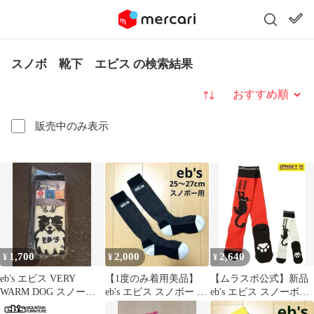
スノボ 靴下 エビス の検索結果
並び替え
販売中のみ表示
1,700
2,000
2,640
¥
¥
¥
eb's エビス VERY
【1度のみ着用美品】
【ムラスポ公式】新品
WARM DOG スノーボ
eb's エビス スノボー 靴
eb's エビス スノーボー
ード 靴下24-25モデル
下 25〜27cm モノトー
ド ソックス ユニセック