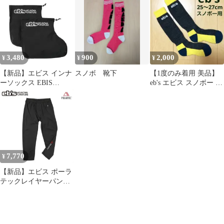
ン
ス VERY WARM
KURONEKO ムラサキ
スポーツ 25-26モデル
MM H14
3,480
900
2,000
¥
¥
¥
【新品】エビス インナ
スノボ 靴下
【1度のみ着用 美品】
ーソックス EBIS
eb's エビス スノボー 靴
4400807 BOOTS INNER
下 25〜27cm 分厚め
SOCKS ブーツインナー
ソックス 防水透湿 スノ
ーボード スノボ
(241030)
7,770
¥
【新品】エビス ポーラ
テックレイヤーパンツ
7分丈 保温 速乾 通気性
軽量 ストレッチ 冬用
EBIS 450020111
POLARTEC LAYER