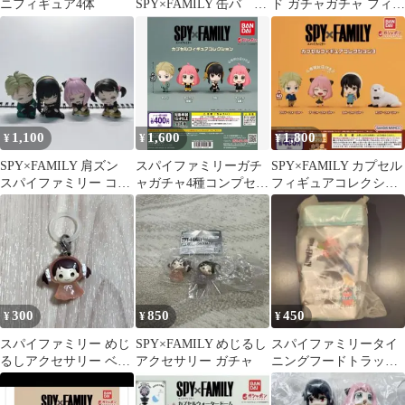
ニフィギュア4体
SPY×FAMILY 缶バ カ
ド ガチャガチャ フィギ
ード トレカ ぬいぐ
ュア
るみ
1,100
1,600
1,800
¥
¥
¥
SPY×FAMILY 肩ズン
スパイファミリーガチ
SPY×FAMILY カプセル
スパイファミリー コン
ャガチャ4種コンプセッ
フィギュアコレクショ
プ 4種
ト
ン3
300
850
450
¥
¥
¥
スパイファミリー めじ
SPY×FAMILY めじるし
スパイファミリータイ
るしアクセサリー ベッ
アクセサリー ガチャ
ニングフードトラック
キー
ポップコーンケース