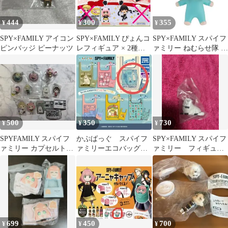
444
300
355
¥
¥
¥
SPY×FAMILY アイコン
SPY×FAMILY ぴょんコ
SPY×FAMILY スパイフ
ピンバッジ ピーナッツ
レフィギュア × 2種セ
ァミリー ねむらせ隊 ア
ット ガチャ ガチャガチ
ーニャ・フォージャー
ャ フィギュア スパイフ
ァミリー アーニャ ヨル
500
350
730
¥
¥
¥
SPYFAMILY スパイフ
かぷばっぐ スパイフ
SPY×FAMILY スパイフ
ァミリー カプセルトイ
ァミリーエコバッグ
ァミリー フィギュ
9個セット
フォージャー家1 ロイ
ア ボンド
ドヨルさんアーニャ
699
450
700
¥
¥
¥