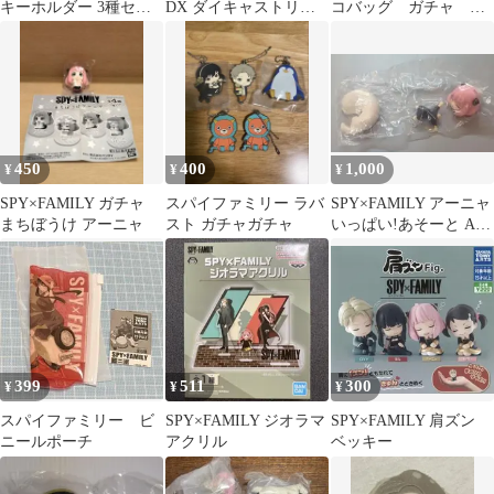
キーホルダー 3種セッ
DX ダイキャストリン
コバッグ ガチャ 新
ト& ボンドマグネット
グ 手榴弾のピン
品
450
400
1,000
¥
¥
¥
SPY×FAMILY ガチャ
スパイファミリー ラバ
SPY×FAMILY アーニャ
まちぼうけ アーニャ
スト ガチャガチャ
いっぱい!あそーと A賞
おやすみバージョン
399
511
300
¥
¥
¥
スパイファミリー ビ
SPY×FAMILY ジオラマ
SPY×FAMILY 肩ズン
ニールポーチ
アクリル
ベッキー