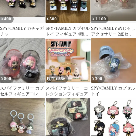
400
500
1,100
¥
¥
¥
SPY×FAMILY ガチャガ
SPY×FAMILY カプセル
SPY×FAMILY めじるし
チャ
トイ フィギュア 4種セ
アクセサリー 2点セッ
ット
ト
800
556
300
¥
現在 ¥
¥
スパイファミリー カプ
スパイファミリー コ
SPY×FAMILY カプセル
セルフィギュアコレク
レクションフィギュア
トイ
ション4 アーニャセッ
ト