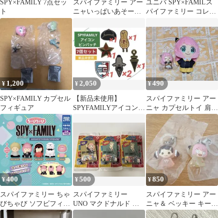
SPY×FAMILY 7点セッ
スパイファミリー アー
ユニバ SPY×FAMILス
ト
ニャいっぱいあそーと
パイファミリー コレク
A賞 ビッグサイズフィ
タブルグッズ
ギュア
1,200
2,050
490
¥
¥
¥
SPY×FAMILY カプセル
【新品未使用】
スパイファミリー アー
フィギュア
SPYFAMILYアイコンピ
ニャ カプセルトイ 肩ズ
ンバッチ ガチャ スパイ
ン
ファミリー
400
500
850
¥
¥
¥
スパイファミリー ちゃ
スパイファミリー
スパイファミリー アー
びちゃび ソフビフィギ
UNO マクドナルド ハ
ニャ＆ ベッキー キーホ
ュア ヨル・フォージャ
ッピーセット 送料無
ルダー