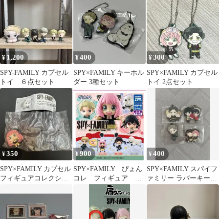
ー
料
1,200
400
300
¥
¥
¥
SPY-FAMILY カプセル
SPY×FAMILY キーホル
SPY×FAMILY カプセル
トイ ６点セット
ダー 3種セット
トイ 2点セット
350
900
400
¥
¥
¥
SPY×FAMILY カプセル
SPY×FAMILY ぴょん
SPY×FAMILY スパイフ
フィギュアコレクショ
コレ フィギュア 全4
ァミリー ラバーキーホ
ン アーニャ
種コンプリート
ルダー 4種セットまと
め売り