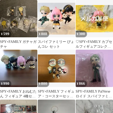
ャとダミアン 2点セッ
ョン2 3種セット
ト
599
888
300
¥
¥
¥
SPY×FAMILY ガチャガ
スパイファミリー ぴょ
♡SPY×FAMILY カプセ
チャ
んコレ セット
ルフィギュアコレクシ
ョン カプセルトイ アー
ニャ③
990
800
866
¥
¥
¥
SPY×FAMILY おねむた
SPY×FAMILY フィギュ
SPY×FAMILY PalVerse
ん フィギュア 4種セッ
ア・コースターセッ
ロイド スパイファミリ
ト
ト ガチャガチャ
ー パルバース