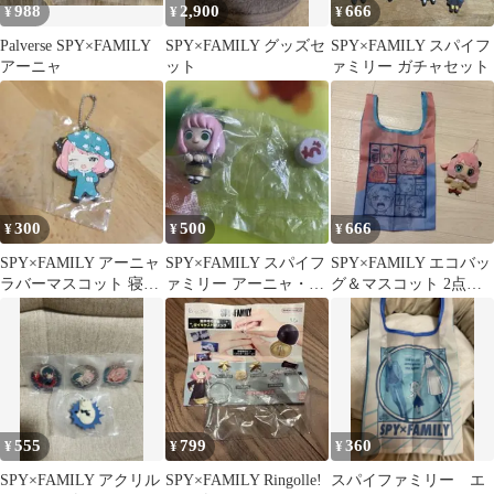
988
2,900
666
¥
¥
¥
Palverse SPY×FAMILY
SPY×FAMILY グッズセ
SPY×FAMILY スパイフ
アーニャ
ット
ァミリー ガチャセット
300
500
666
¥
¥
¥
SPY×FAMILY アーニャ
SPY×FAMILY スパイフ
SPY×FAMILY エコバッ
ラバーマスコット 寝巻
ァミリー アーニャ・フ
グ＆マスコット 2点セ
き 未開封
ォージャー ちょっこり
ット
さん
555
799
360
¥
¥
¥
SPY×FAMILY アクリル
SPY×FAMILY Ringolle!
スパイファミリー エ