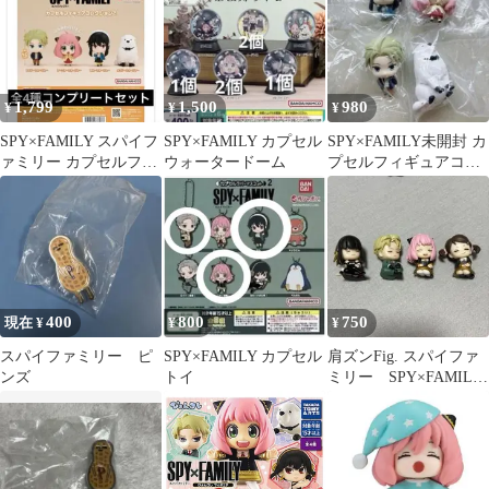
1,799
1,500
980
¥
¥
¥
SPY×FAMILY スパイフ
SPY×FAMILY カプセル
SPY×FAMILY未開封 カ
ァミリー カプセルフィ
ウォータードーム
プセルフィギュアコレ
ギュアコレクション2
クション2 コンプリー
全4種
ト
400
800
750
現在 ¥
¥
¥
スパイファミリー ピ
SPY×FAMILY カプセル
肩ズンFig. スパイファ
ンズ
トイ
ミリー SPY×FAMILY
コンプリートセット