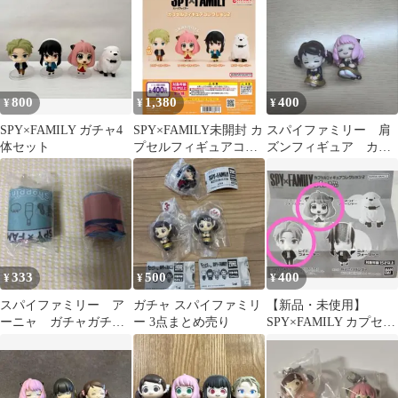
800
1,380
400
¥
¥
¥
SPY×FAMILY ガチャ4
SPY×FAMILY未開封 カ
スパイファミリー 肩
体セット
プセルフィギュアコレ
ズンフィギュア カプ
クション2 コンプリー
セルトイ
ト
333
500
400
¥
¥
¥
スパイファミリー ア
ガチャ スパイファミリ
【新品・未使用】
ーニャ ガチャガチ
ー 3点まとめ売り
SPY×FAMILY カプセル
ャ エコバッグ
フィギュアコレクショ
ン2