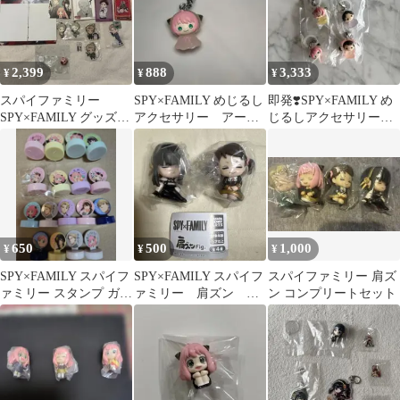
2,399
888
3,333
¥
¥
¥
スパイファミリー
SPY×FAMILY めじるし
即発❣️SPY×FAMILY め
SPY×FAMILY グッズ
アクセサリー アーニ
じるしアクセサリー
まとめ売り カード ガチ
ャ ガチャ カプセル
スパイファミリー
ャ
トイ
650
500
1,000
¥
¥
¥
SPY×FAMILY スパイフ
SPY×FAMILY スパイフ
スパイファミリー 肩ズ
ァミリー スタンプ ガチ
ァミリー 肩ズン ヨ
ン コンプリートセット
ャガチャ まとめ売り
ル ベッキー 2点 ガ
チャ