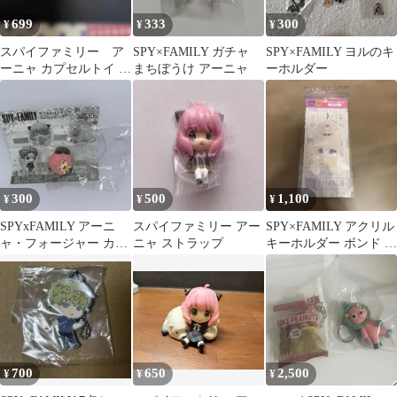
699
333
300
¥
¥
¥
スパイファミリー ア
SPY×FAMILY ガチャ
SPY×FAMILY ヨルのキ
ーニャ カプセルトイ 3
まちぼうけ アーニャ
ーホルダー
体セット
300
500
1,100
¥
¥
¥
SPYxFAMILY アーニ
スパイファミリー アー
SPY×FAMILY アクリル
ャ・フォージャー カプ
ニャ ストラップ
キーホルダー ボンド ハ
セルフィギュアコレク
ッピートーイ シモジマ
ション 3
700
650
2,500
¥
¥
¥