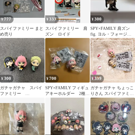
777
333
300
¥
¥
¥
スパイファミリー まと
スパイファミリー 肩
SPY×FAMILY 肩ズン
め売り
ズン ロイド
fig. ヨル・フォージャ
ー
300
700
399
¥
¥
¥
ガチャガチャ スパイ
SPY×FAMILY フィギュ
ガチャガチャ ちょっこ
ファミリー
アキーホルダー 2種セ
りさん スパイファミリ
SPY×FAMILYハグコッ
ット アーニャ
ー 2点セット
ト