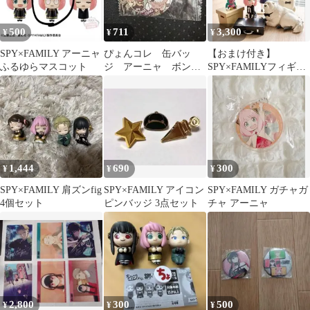
500
711
3,300
¥
¥
¥
SPY×FAMILY アーニャ
ぴょんコレ 缶バッ
【おまけ付き】
ふるゆらマスコット
ジ アーニャ ボン
SPY×FAMILYフィギュ
ド スパイファミリ
アセット
ー SPY×FAMILY
1,444
690
300
¥
¥
¥
SPY×FAMILY 肩ズンfig
SPY×FAMILY アイコン
SPY×FAMILY ガチャガ
4個セット
ピンバッジ 3点セット
チャ アーニャ
2,800
300
500
¥
¥
¥