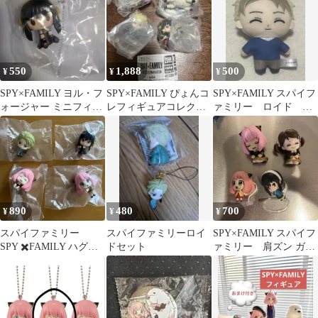
550
1,888
500
¥
¥
¥
SPY×FAMILY ヨル・フ
SPY×FAMILY ぴょんコ
SPY×FAMILY スパイフ
ォージャー ミニフィギ
レフィギュアコレクシ
ァミリー ロイド ガ
ュア ちょこのっこ
ョン コンプ
チャガチャ
890
480
700
¥
¥
¥
スパイファミリー
スパイファミリーロイ
SPY×FAMILY スパイフ
SPY ✖️FAMILY ハグコ
ドセット
ァミリー 肩ズン ガチ
ット 全4種
ャガチャ