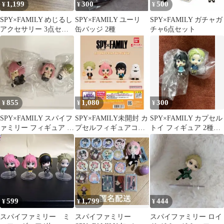
1,199
300
500
¥
¥
¥
SPY×FAMILY めじるし
SPY×FAMILY ユーリ
SPY×FAMILY ガチャガ
アクセサリー 3点セッ
缶バッジ 2種
チャ6点セット
ト
855
1,080
300
¥
¥
¥
SPY×FAMILY スパイフ
SPY×FAMILY未開封 カ
SPY×FAMILY カプセル
ァミリー フィギュア 3
プセルフィギュアコレ
トイ フィギュア 2種セ
個セット ガチャガチャ
クション2 コンプリー
ット
ト
599
1,799
444
¥
¥
¥
スパイファミリー ミ
スパイファミリー
スパイファミリー ロイ