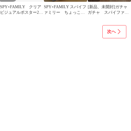
SPY×FAMILY クリア
SPY×FAMILY スパイフ
[新品、未開封]ガチャ
ビジュアルポスター2
ァミリー ちょっこり
ガチャ スパイファミ
ガチャガチャ
さん アーニャ ヨ
リー 缶バッチ2種
ル ロイド
次へ