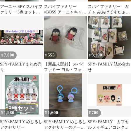
アーニャ SPY スパイフ
スパイファミリー
スパイファミリー ガ
ァミリー 3点セット
×BOSS アーニャキャッ
チャ みあげてすたぁ
【未使用品】☆値下げ
プ 未使用
ダミアン・ボンド
しました☆
SPY×FAMILY
7,000
555
3,100
¥
¥
¥
SPY×FAMILYまとめ売
【新品未開封】スパイ
SPY×FAMILY 詰め合わ
り
ファミー ヨル・フォー
せ
ジャー カプセルトイ 2
個セット
1,980
1,600
700
¥
¥
¥
SPY×FAMILY めじるし
SPY×FAMILY めじるし
SPY×FAMILY カプセ
アクセサリー
アクセサリーのアーニ
ルフィギュアコレクシ