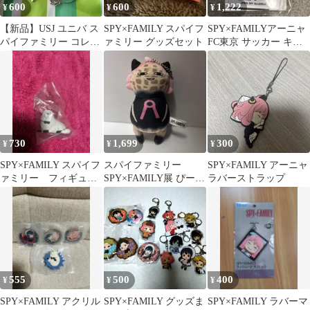
600
600
1,222
¥
¥
¥
【新品】USJ ユニバ ス
SPY×FAMILY スパイフ
SPY×FAMILYアーニャ
パイファミリー コレク
ァミリー グッズセット
FC東京 サッカー キー
タブル 手榴弾のピン ネ
ホルダー Jリーグ 未開
ックレス
封
730
1,699
300
¥
¥
¥
SPY×FAMILY スパイフ
スパイファミリー
SPY×FAMILY アーニャ
ァミリー フィギュ
SPY×FAMILY展 ぴーな
ラバーストラップ
ア ボンド
つアーニャますこっと
555
500
400
¥
¥
¥
SPY×FAMILY アクリル
SPY×FAMILY グッズま
SPY×FAMILY ラバーマ