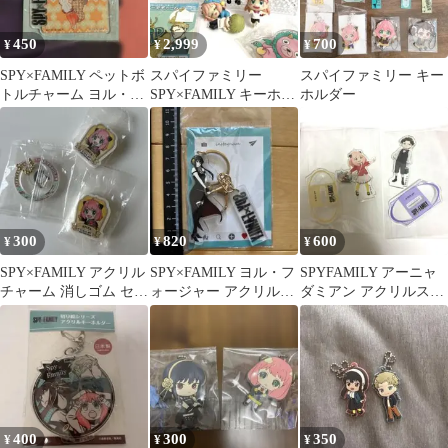
450
2,999
700
¥
¥
¥
SPY×FAMILY ペットボ
スパイファミリー
スパイファミリー キー
トルチャーム ヨル・フ
SPY×FAMILY キーホル
ホルダー
ォージャー
ダー フィギュア ア
ーニャ
300
820
600
¥
¥
¥
SPY×FAMILY アクリル
SPY×FAMILY ヨル・フ
SPYFAMILY アーニャ
チャーム 消しゴム セッ
ォージャー アクリルキ
ダミアン アクリルスタ
ト びっくらポン
ーホルダー
ンド
400
300
350
¥
¥
¥