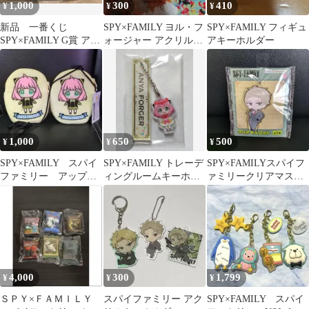
1,000
300
410
¥
¥
¥
新品 一番くじ
SPY×FAMILY ヨル・フ
SPY×FAMILY フィギュ
SPY×FAMILY G賞 アク
ォージャー アクリルキ
アキーホルダー
リルチャーム 6個セッ
ーホルダー
ト 未開封
1,000
650
500
¥
¥
¥
SPY×FAMILY スパイ
SPY×FAMILY トレーデ
SPY×FAMILYスパイフ
ファミリー アップリ
ィングルームキーホル
ァミリークリアマスコ
ケポシェットアーニャ
ダー アーニャ・フォー
ット ロイド•フォージ
２点セット④
ジャー
ャー１点②
4,000
300
1,799
¥
¥
¥
ＳＰＹ×ＦＡＭＩＬＹ
スパイファミリー アク
SPY×FAMILY スパイ