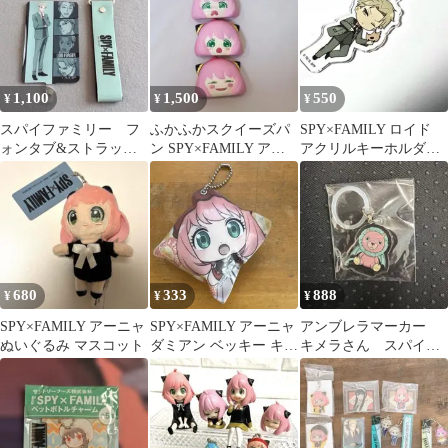
1,100
1,500
550
¥
¥
¥
スパイファミリー フ
ふかふかスクイーズパ
SPY×FAMILY ロイド
ォンタブ&ストラップ
ン SPY×FAMILY アー
アクリルキーホルダー
セット ロイド・フォ
ニャ
スパイファミリー
ージャー
680
333
888
¥
¥
¥
SPY×FAMILY アーニャ
SPY×FAMILY アーニャ
アンブレラマーカー
ぬいぐるみ マスコット
ダミアン ベッキー キー
キメラさん スパイフ
ホルダー
ァミリー めじるしチ
ャーム