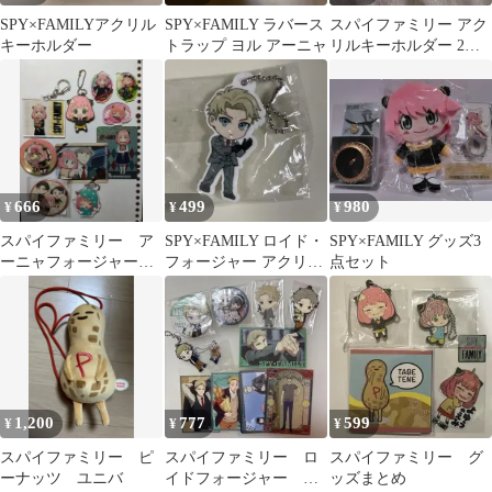
SPY×FAMILYアクリル
SPY×FAMILY ラバース
スパイファミリー アク
キーホルダー
トラップ ヨル アーニャ
リルキーホルダー 2個
セット
666
499
980
¥
¥
¥
スパイファミリー ア
SPY×FAMILY ロイド・
SPY×FAMILY グッズ3
ーニャフォージャー
フォージャー アクリル
点セット
まとめ売り
キーホルダー
1,200
777
599
¥
¥
¥
スパイファミリー ピ
スパイファミリー ロ
スパイファミリー グ
ーナッツ ユニバ
イドフォージャー 缶
ッズまとめ