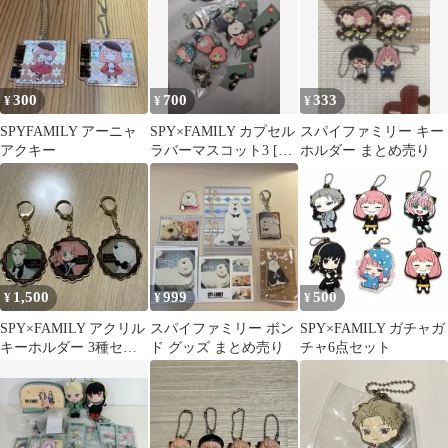
300
700
333
¥
¥
¥
SPYFAMILY アーニャ
SPY×FAMILY カプセル
スパイファミリー キー
アクキー
ラバーマスコット3 [全
ホルダー まとめ売り
8種セット
1,500
999
500
¥
¥
¥
SPY×FAMILY アクリル
スパイファミリー ボン
SPY×FAMILY ガチャガ
キーホルダー 3種セッ
ド グッズ まとめ売り
チャ6点セット
ト