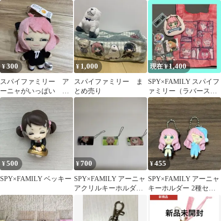
バッチ トレカ キー
ホルダー
300
1,000
1,400
¥
¥
現在 ¥
スパイファミリー ア
スパイファミリー ま
SPY×FAMILY スパイフ
ーニャがいっぱい マ
とめ売り
ァミリー（ラバースト
スコット
ラップ ポーチ エコ
バッグ ）
500
700
455
¥
¥
¥
SPY×FAMILY ベッキー
SPY×FAMILY アーニャ
SPY×FAMILY アーニャ
アクリルキーホルダー
キーホルダー 2種セッ
3種セット
ト