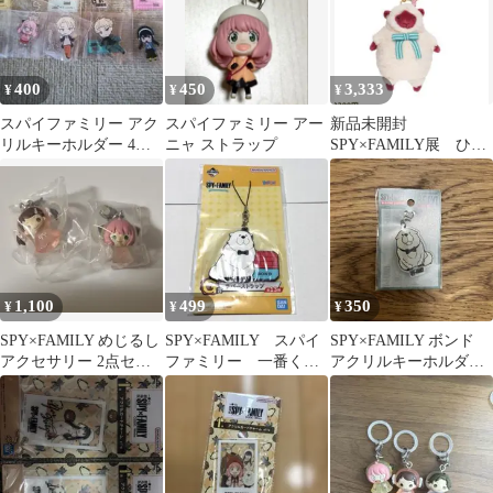
400
450
3,333
¥
¥
¥
スパイファミリー アク
スパイファミリー アー
新品未開封
リルキーホルダー 4個
ニャ ストラップ
SPY×FAMILY展 ひつ
セット
じぬいぐるみ
1,100
499
350
¥
¥
¥
SPY×FAMILY めじるし
SPY×FAMILY スパイ
SPY×FAMILY ボンド
アクセサリー 2点セッ
ファミリー 一番く
アクリルキーホルダー
ト
じ G賞 ラバースト
ボンド
ラップ ボンド