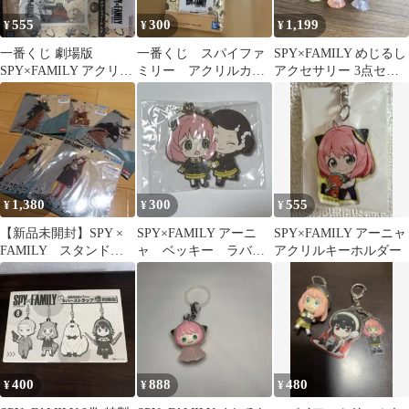
555
300
1,199
¥
¥
¥
一番くじ 劇場版
一番くじ スパイファ
SPY×FAMILY めじるし
SPY×FAMILY アクリル
ミリー アクリルカー
アクセサリー 3点セッ
カードチャーム 2点セ
ドチャーム
ト
ット
1,380
300
555
¥
¥
¥
【新品未開封】SPY ×
SPY×FAMILY アーニ
SPY×FAMILY アーニャ
FAMILY スタンド付
ャ ベッキー ラバー
アクリルキーホルダー
きビッグアクリル キー
キーホルダー
チェーン
400
888
480
¥
¥
¥