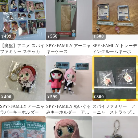
ナッツ
ー ヨル
499
550
500
¥
¥
¥
【廃盤】アニメ スパイ
SPY×FAMILY アーニャ
SPY×FAMILY トレーデ
ファミリー ステッカー
キーケース
ィングルームキーホル
キーホルダー カード 17
ダー ロイド アーニャ
点セット
400
599
300
¥
¥
¥
SPY×FAMILY アーニャ
SPY×FAMILY ぬいぐる
スパイファミリー ア
ラバーキーホルダー
みキーホルダー アー
ーニャ ストラップ
ニャ ヨル マスコッ
チャーム キーホルダ
ト
ー ミニ