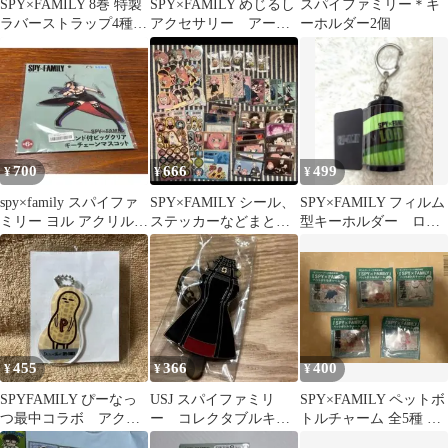
SPY×FAMILY 8巻 特製
SPY×FAMILY めじるし
スパイファミリー＊キ
ラバーストラップ4種付
アクセサリー アーニ
ーホルダー2個
き同梱版⭐︎
ャ ガチャ カプセル
トイ
700
666
499
¥
¥
¥
spy×family スパイファ
SPY×FAMILY シール、
SPY×FAMILY フィルム
ミリー ヨル アクリルス
ステッカーなどまとめ
型キーホルダー ロイ
タンド
売り
ド・フォージャー
455
366
400
¥
¥
¥
SPYFAMILY ぴーなっ
USJ スパイファミリ
SPY×FAMILY ペットボ
つ最中コラボ アクリ
ー コレクタブルキー
トルチャーム 全5種 コ
ルキーホルダー ピー
チェーン キーホルダ
ンプセット