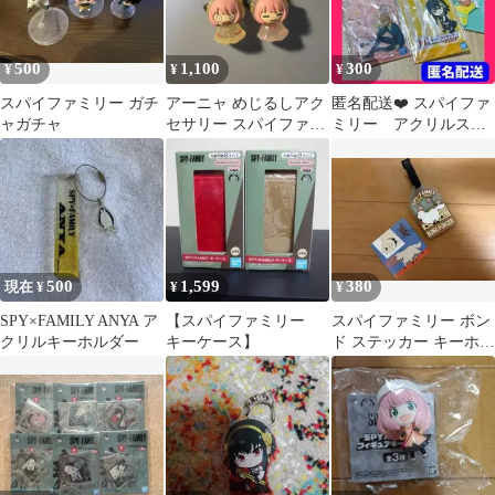
500
1,100
300
¥
¥
¥
スパイファミリー ガチ
アーニャ めじるしアク
匿名配送❤️ スパイファ
ャガチャ
セサリー スパイファミ
ミリー アクリルスタ
リー
ンド キーホルダー
アクリルコースター
500
1,599
380
現在 ¥
¥
¥
SPY×FAMILY ANYA ア
【スパイファミリー
スパイファミリー ボン
クリルキーホルダー
キーケース】
ド ステッカー キーホル
ダー