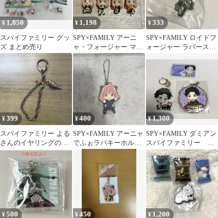
1,850
1,198
333
¥
¥
¥
スパイファミリー グッ
SPY×FAMILY アーニ
SPY×FAMILY ロイドフ
ズ まとめ売り
ャ・フォージャー マス
ォージャー ラバースト
コットキーホルダー 4
ラップ
種セット
399
400
1,300
¥
¥
¥
スパイファミリー よる
SPY×FAMILY アーニャ
SPY×FAMILY ダミアン
さんのイヤリングのキ
でふぉラバキーホルダ
スパイファミリー ま
ーホルダー
ー
とめ売り
500
450
1,200
¥
¥
¥