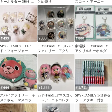
キーホルダー 3種セッ
とめ売り
スコット アーニャ
ト& ボンドマグネット
499
333
800
¥
¥
¥
SPY×FAMILY ロイ
SPY✕FAMILY スパイ
劇場版 SPY×FAMILY
ド・フォージャー ６
ファミリー アクリル
アクリルキーホルダー
点セット
チャーム キーホルダ
ヨル ロイド
ー まとめ
666
1,333
1,711
¥
¥
¥
スパイファミリー キ
SPY×FAMILYマスコッ
SPY×FAMILY 1-11巻セ
メラさん マスコッ
ト～アーニャコレクシ
ット アクキー付き
ト パスケース
ョン～ 3個セット