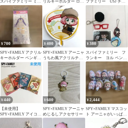
スパイファミリー ミュ
リルキーホルダー ロイ
ファミリー USJ チャ
ージカル チャームキー
ド SPY×FAMILY
ームセット
ホルダー
700
400
380
¥
¥
¥
SPY×FAMILY アクリル
SPY×FAMILY アーニャ
スパイファミリー フ
キーホルダー ペンギン
うちわ風アクリルチャ
ランキー ヨル ペンギ
さん ハッピートーイ
ーム
ン
440
600
2,444
¥
¥
¥
【未使用】
SPY×FAMILY アーニャ
SPY×FAMILY マスコッ
SPY×FAMILY アイコン
めじるしアクセサリー
ト アーニャがいっぱい
タグキーホルダー 4種
まとめ売り
セット