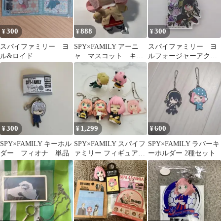
300
888
300
¥
¥
¥
スパイファミリー ヨ
SPY×FAMILY アーニ
スパイファミリー ヨ
ル&ロイド
ャ マスコット キー
ルフォージャーアクリ
ホルダー
ルキーホルダー
300
1,299
600
¥
¥
¥
SPY×FAMILY キーホル
SPY×FAMILY スパイフ
SPY×FAMILY ラバーキ
ダー フィオナ 単品
ァミリー フィギュア・
ーホルダー 2種セット
キーホルダー 6点セッ
ト