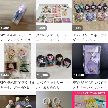
ー １点⑤
300
350
450
¥
¥
¥
SPY×FAMILY アーニ
スパイファミリー アー
SPY×FAMILY キーホル
ャ・フォージャー キー
ニャㆍフォージャー グ
ダー 缶バッジ
ホルダー
ッズセット
444
1,300
1,000
¥
¥
¥
SPY×FAMILY アクリル
スパイファミリー ヨ
SPY×FAMILYスパイフ
キーホルダー 4点セッ
ル まとめ売り
ァミリー シャカシャカ
ト
アクリルキーホルダー
１点⑥