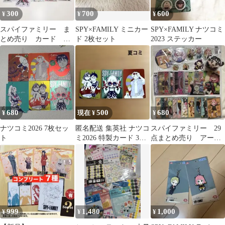
300
700
600
¥
¥
¥
スパイファミリー ま
SPY×FAMILY ミニカー
SPY×FAMILY ナツコミ
とめ売り カード シ
ド 2枚セット
2023 ステッカー
ール
680
500
680
¥
現在 ¥
¥
ナツコミ2026 7枚セッ
匿名配送 集英社 ナツコ
スパイファミリー 29
ト
ミ2026 特製カード 3種
点まとめ売り アーニ
セット 非売品
ャ ベッキー ダミア
ン
999
1,480
1,000
¥
¥
¥