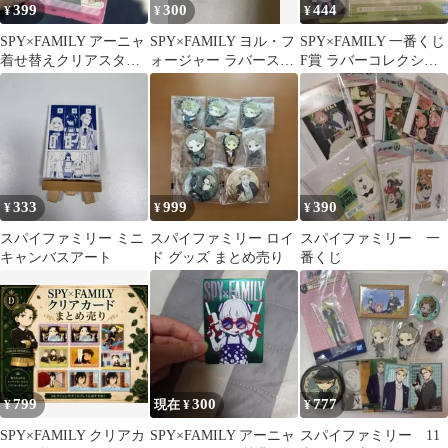
399
300
444
¥
¥
¥
SPY×FAMILY アーニャ
SPY×FAMILY ヨル・フ
SPY×FAMILY 一番くじ
着せ替えクリアスタン
ォージャー ラバースト
F賞 ラバーコレクショ
ド
ラップ
ン 1個 ゲーセン景品
333
999
390
¥
¥
¥
スパイファミリー ミニ
スパイファミリー ロイ
スパイファミリー 一
キャンバスアート
ド グッズ まとめ売り
番くじ
799
300
777
¥
現在 ¥
¥
SPY×FAMILY クリアカ
SPY×FAMILY アーニャ
スパイファミリー 11