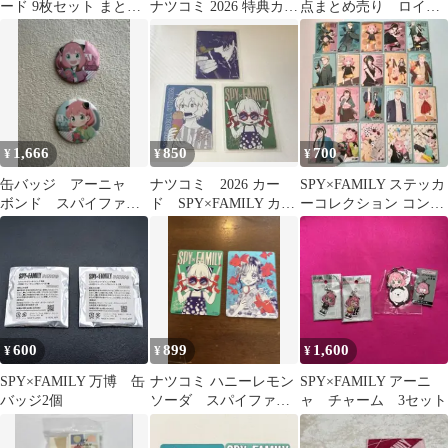
ード 9枚セット まとめ
ナツコミ 2026 特典カー
点まとめ売り ロイ
売り
ド
ド グッズ 缶バッ
チ トレカ等
1,666
850
700
¥
¥
¥
缶バッジ アーニャ
ナツコミ 2026 カー
SPY×FAMILY ステッカ
ボンド スパイファミ
ド SPY×FAMILY カグ
ーコレクション コンプ
リーSPY×FAMILY 2個
ラバチ ワールドトリ
リート
ガー
600
899
1,600
¥
¥
¥
SPY×FAMILY 万博 缶
ナツコミ ハニーレモン
SPY×FAMILY アーニ
バッジ2個
ソーダ スパイファミ
ャ チャーム 3セット
リー