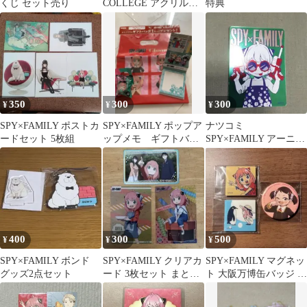
くじ セット売り
COLLEGE アクリルキ
特典
ーホルダー
350
300
300
¥
¥
¥
SPY×FAMILY ポストカ
SPY×FAMILY ポップア
ナツコミ
ードセット 5枚組
ップメモ ギフトバッ
SPY×FAMILY アーニ
グ アーニャキャップ3
ャ カード
点セット
400
300
500
¥
¥
¥
SPY×FAMILY ボンド
SPY×FAMILY クリアカ
SPY×FAMILY マグネッ
グッズ2点セット
ード 3枚セット まとめ
ト 大阪万博缶バッジ ア
売り
ーニャ ベッキー