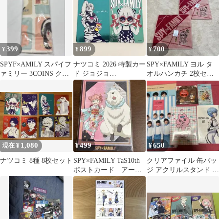
399
899
700
¥
¥
¥
SPYF×AMILY スパイフ
ナツコミ 2026 特製カー
SPY×FAMILY ヨル タ
ァミリー 3COINS クッ
ド ジョジョ
オルハンカチ 2枚セッ
ションカバー
SPY×FAMILY
ト
1,080
499
650
現在 ¥
¥
¥
ナツコミ 8種 8枚セット
SPY×FAMILY TaS10th
クリアファイル 缶バッ
ポストカード アーニ
ジ アクリルスタンド ま
ャ ボンド １枚
とめ売り