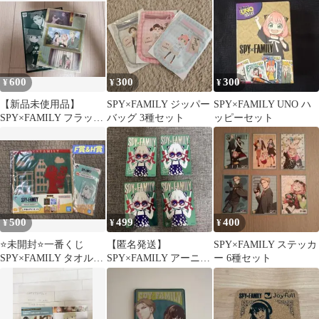
リー★アーニャ
600
300
300
¥
¥
¥
【新品未使用品】
SPY×FAMILY ジッパー
SPY×FAMILY UNO ハ
SPY×FAMILY フラット
バッグ 3種セット
ッピーセット
ガシャポン ビジュアル
シート
500
499
400
¥
¥
¥
⭐️未開封⭐️一番くじ
【匿名発送】
SPY×FAMILY ステッカ
SPY×FAMILY タオル&
SPY×FAMILY アーニャ
ー 6種セット
アクリルスタンドセッ
ナツコミ 4枚セット
ト