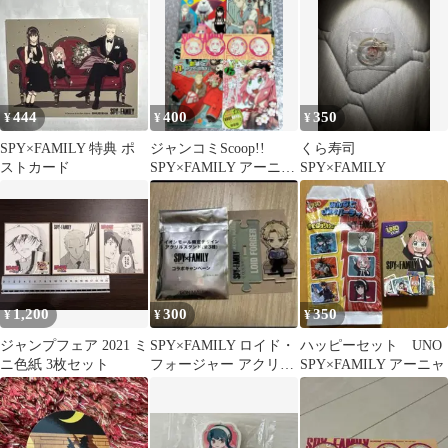
リアファイル
444
400
350
¥
¥
¥
SPY×FAMILY 特典 ポ
ジャンコミScoop!!
くら寿司
ストカード
SPY×FAMILY アーニャ
SPY×FAMILY
ステッカー
1,200
300
350
¥
¥
¥
ジャンプフェア 2021 ミ
SPY×FAMILY ロイド・
ハッピーセット UNO
ニ色紙 3枚セット
フォージャー アクリル
SPY×FAMILY アーニャ
スタンド