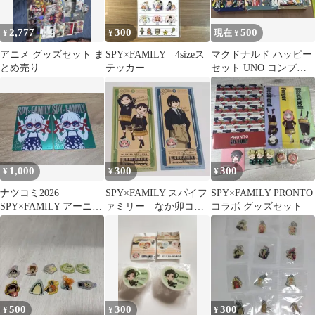
2,777
300
500
¥
¥
現在 ¥
アニメ グッズセット ま
SPY×FAMILY 4sizeス
マクドナルド ハッピー
とめ売り
テッカー
セット UNO コンプリ
ート ロイド アーニ
ャ
1,000
300
300
¥
¥
¥
ナツコミ2026
SPY×FAMILY スパイフ
SPY×FAMILY PRONTO
SPY×FAMILY アーニャ
ァミリー なか卯コラ
コラボ グッズセット
イラストカード 2枚セ
ボカード 全8種類セッ
ット
ト
500
300
300
¥
¥
¥