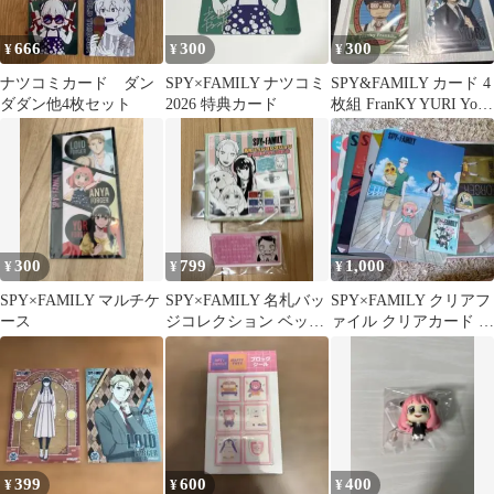
666
300
300
¥
¥
¥
ナツコミカード ダン
SPY×FAMILY ナツコミ
SPY&FAMILY カード 4
ダダン他4枚セット
2026 特典カード
枚組 FranKY YURI Yor
ANYA
300
799
1,000
¥
¥
¥
SPY×FAMILY マルチケ
SPY×FAMILY 名札バッ
SPY×FAMILY クリアフ
ース
ジコレクション ベッキ
ァイル クリアカード ミ
ー・ブラックベル
ラー クリップセット
399
600
400
¥
¥
¥