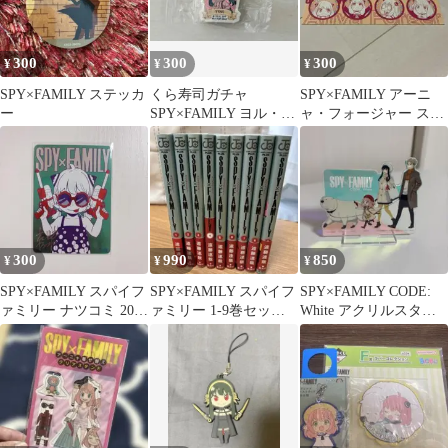
300
300
300
¥
¥
¥
SPY×FAMILY ステッカ
くら寿司ガチャ
SPY×FAMILY アーニ
ー
SPY×FAMILY ヨル・フ
ャ・フォージャー ステ
ォージャー 消しゴム
ッカー
300
990
850
¥
¥
¥
SPY×FAMILY スパイフ
SPY×FAMILY スパイフ
SPY×FAMILY CODE:
ァミリー ナツコミ 2026
ァミリー 1-9巻セット
White アクリルスタン
メタキラカード
遠藤達哉 集英社
ド