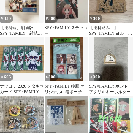
350
300
300
¥
¥
¥
【送料込】劇場版
SPY×FAMILY ステッカ
【送料込み！】
SPY×FAMILY 雑誌切
ー
SPY×FAMILY ヨル・フ
り抜き anan
ォージャー コースター
666
300
300
¥
¥
¥
ナツコミ 2026 メタキラ
SPY×FAMILY 綾鷹 オ
SPY×FAMILY ボンド
カード SPY×FAMILY 4
リジナル巾着ポーチ
アクリルキーホルダー
枚セット