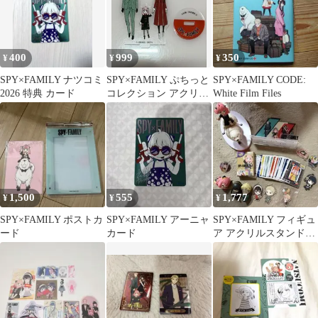
400
999
350
¥
¥
¥
SPY×FAMILY ナツコミ
SPY×FAMILY ぷちっと
SPY×FAMILY CODE:
2026 特典 カード
コレクション アクリル
White Film Files
スタンド スパイファミ
リー
1,500
555
1,777
¥
¥
¥
SPY×FAMILY ポストカ
SPY×FAMILY アーニャ
SPY×FAMILY フィギュ
ード
カード
ア アクリルスタンド
UNO まとめ売り