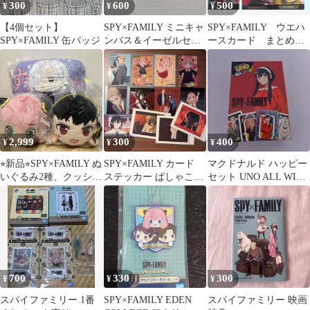
300
600
500
¥
¥
¥
【4個セット】
SPY×FAMILY ミニキャ
SPY×FAMILY ウエハ
SPY×FAMILY 缶バッジ
ンバス＆イーゼルセッ
ースカード まとめ売
ト
り
2,999
300
400
¥
¥
¥
⭐︎新品⭐︎SPY×FAMILY ぬ
SPY×FAMILY カード
マクドナルド ハッピー
いぐるみ2種、クッショ
ステッカー ぱしゃこれ
セット UNO ALL WILD
ンセット
まとめ売り
スパイファミリー ヨル
700
330
300
¥
¥
¥
スパイファミリー 1番
SPY×FAMILY EDEN
スパイファミリー 映画