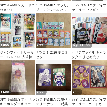
SPY×FAMILY カード 2
SPY×FAMILY アクリル
SPY×FAMILY スパイフ
枚セット
ブロックシール ハッピ
ァミリー フィギュア ア
ートーイ シモジマ
ーニャ ガチャガチャ
888
999
1,999
¥
¥
現在 ¥
ジャンプビクトリーカ
ナツコミ 2026 夏コミ
クリアファイル キャラ
ーニバル 2026 入場特典
セット
クター まとめ売り
グッズセット
600
555
800
¥
¥
¥
SPY×FAMILY アクリル
SPY×FAMILY 忘却バッ
SPY×FAMILY スパイフ
キーホルダー キメラさ
テリー ナツコミ 特典カ
ァミリー ポストカー