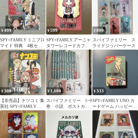
499
599
800
¥
¥
¥
SPY×FAMILY ミニブロ
SPY×FAMILY アーニャ
スパイファミリー ス
マイド 特典 4枚セッ
タワーレコードカフェ
ライドジッパーケース
ト アーニャ ロイド
特典 ポストカード
展
300
1,600
333
¥
¥
¥
【非売品】ナツコミ 集
スパイファミリー 1~9
SPY×FAMILY UNO カ
英社 SPY×FAMILY ス
巻 小説 ポストカー
ードゲーム ハッピーセ
テッカー
ド コースター
ット