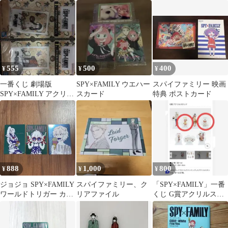
ん ハッピートーイ
ード 2枚セット
ド
555
500
400
¥
¥
¥
一番くじ 劇場版
SPY×FAMILY ウエハー
スパイファミリー 映画
SPY×FAMILY アクリル
スカード
特典 ポストカード
カードチャーム 2点セ
ット
888
1,000
800
¥
¥
¥
ジョジョ SPY×FAMILY
スパイファミリー、ク
「SPY×FAMILY」一番
ワールドトリガー カー
リアファイル
くじ G賞アクリルスタ
ド 3枚セット ナツコ
ンド セット
ミ