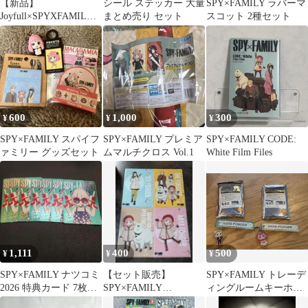
【新品】
シール ステッカー 大量
SPY×FAMILY ラバーマ
Joyfull×SPYXFAMILY
まとめ売り セット
スコット 2種セット
オリジナルクリアファ
イル 全７種
600
1,000
300
¥
¥
¥
SPY×FAMILY スパイフ
SPY×FAMILY プレミア
SPY×FAMILY CODE:
ァミリー グッズセット
ムマルチクロス Vol.1
White Film Files
1,111
400
500
¥
¥
¥
SPY×FAMILY ナツコミ
【セット販売】
SPY×FAMILY トレーデ
2026 特典カード 7枚セ
SPY×FAMILY
ィングルームキーホル
ット
CODE:White コラボ ク
ダー ロイド アーニャ