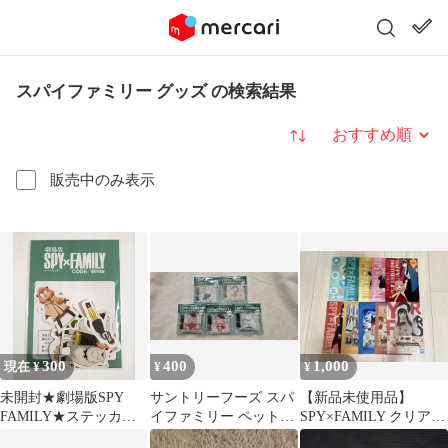
スパイファミリー グッズ の検索結果
並び替え
販売中のみ表示
300
400
1,000
現在 ¥
¥
¥
未開封★劇場版SPY
サントリーフーズ スパ
【新品未使用品】
FAMILY★ステッカー
イファミリー ペットボ
SPY×FAMILY クリアフ
セット★スパイファミ
トルチャーム
ァイル 10枚セット