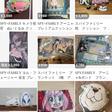
3,000
900
1,800
¥
¥
¥
SPY×FAMILY キメラ長
SPY×FAMILY アーニャ
スパイファミリー
官 ぬいぐるみ クッシ
プレミアムクッション
枕 クッション フィ
ョン ブランケット
ギュア
3,000
950
780
現在 ¥
¥
¥
SPY×FAMILY ヨル・フ
スパイファミリー ブ
SPY-FAMILY アーニ
ォージャー 巫女 プレイ
ランケット 2種 アー
ャ&ボンド ブランケ
マット デスクマット
ニャ 毛布
ット 膝掛け 毛布
SPY×FAMILY
アニメ