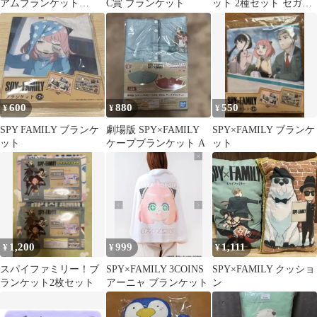
アムブランケット
C賞 ブランケット
ット 2種セット セガプ
140cm x100cm SEGA
ライズ
600
880
550
¥
¥
¥
SPY FAMILY ブランケ
劇場版 SPY×FAMILY
SPY×FAMILY ブランケ
ット
ケープブランケット A
ット
1,200
999
1,111
¥
¥
¥
スパイファミリー！ブ
SPY×FAMILY 3COINS
SPY×FAMILY クッショ
ランケット2枚セット
アーニャ ブランケット
ン