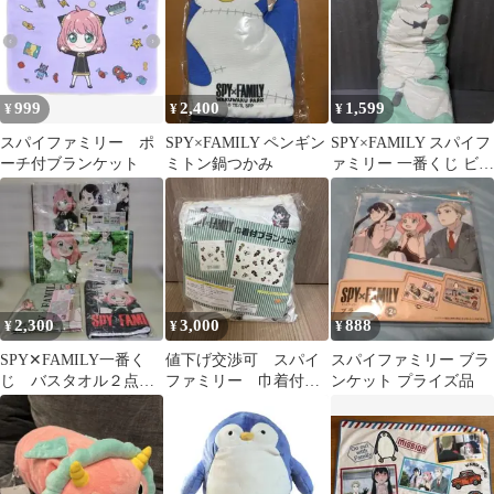
999
2,400
1,599
¥
¥
¥
スパイファミリー ポ
SPY×FAMILY ペンギン
SPY×FAMILY スパイフ
ーチ付ブランケット
ミトン鍋つかみ
ァミリー 一番くじ ビッ
グクッション【ボン
ド】
2,300
3,000
888
¥
¥
¥
SPY✕FAMILY一番く
値下げ交渉可 スパイ
スパイファミリー ブラ
じ バスタオル２点
ファミリー 巾着付ブ
ンケット プライズ品
フェイスタオル１点ブ
ランケット
ランケット１点