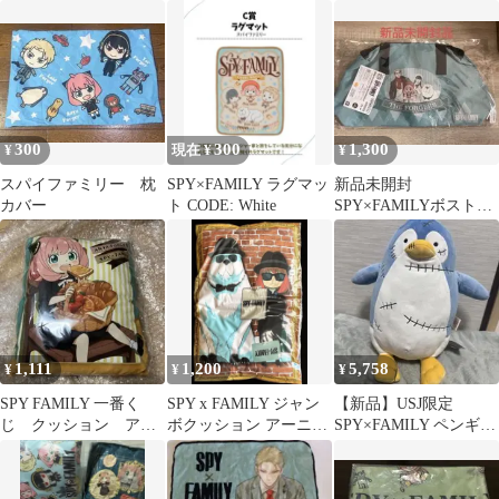
300
300
1,300
¥
現在 ¥
¥
スパイファミリー 枕
SPY×FAMILY ラグマッ
新品未開封
カバー
ト CODE: White
SPY×FAMILYボストン
バック ミドリ
1,111
1,200
5,758
¥
¥
¥
SPY FAMILY 一番く
SPY x FAMILY ジャン
【新品】USJ限定
じ クッション アー
ボクッション アーニャ
SPY×FAMILY ペンギン
ニャ・フォージャー
とボンド スパイ
ぬいぐるみ タグ付き