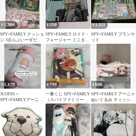
1,980
350
1,111
¥
¥
¥
SPY×FAMILY クッショ
SPY×FAMILY ロイド・
SPY×FAMILY ブランケ
ン 3点らぶいーずだき
フォージャー ミニタオ
ット
ぐるみ すもっぴ 4点
ルハンカチ
セット
1,179
799
600
¥
¥
¥
3COINS ×
一番くじ SPY×FAMILY
SPY×FAMILY アーニャ
SPY×FAMILYアーニャ
（スパイファミリー）
ぬいぐるみ ティッシュ
ブランケット 24時間以
D賞 クッション 1個
カバー
内匿名発送