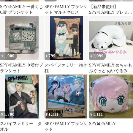
SPY×FAMILY 一番くじ
SPY×FAMILY ブランケ
【新品未使用】
C賞 ブランケット
ット マルチクロス
SPY×FAMILY プレミア
ムブランケット
SEGA
1,000
799
1,099
¥
¥
¥
SPY×FAMILY 巾着付ブ
スパイファミリー 抱き
SPY×FAMILY めちゃも
ランケット
枕
ふぐっと ぬいぐるみ ボ
ンド・フォージャー
1,700
1,111
1,111
¥
¥
¥
スパイファミリー タ
SPY×FAMILY ブランケ
SPY✖️FAMILY
オル
ット