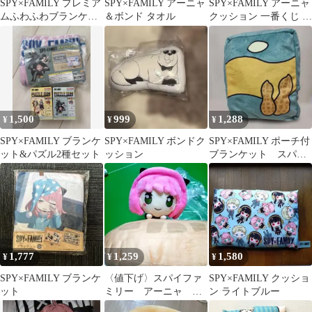
SPY×FAMILY プレミア
SPY×FAMILY アーニャ
SPY×FAMILY アーニャ
ムふわふわブランケッ
＆ボンド タオル
クッション 一番くじ D
ト
賞
1,500
999
1,288
¥
¥
¥
SPY×FAMILY ブランケ
SPY×FAMILY ボンドク
SPY×FAMILY ポーチ付
ット&パズル2種セット
ッション
ブランケット スパイ
ファミリー アーニャ 毛
布
1,777
1,259
1,580
¥
¥
¥
SPY×FAMILY ブランケ
〈値下げ〉スパイファ
SPY×FAMILY クッショ
ット
ミリー アーニャ ピ
ン ライトブルー
ーナッツ クッション