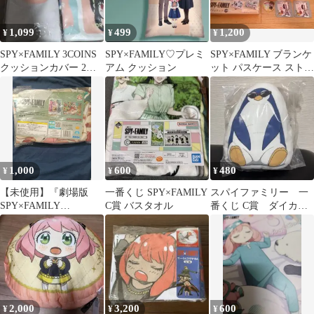
1,099
499
1,200
¥
¥
¥
SPY×FAMILY 3COINS
SPY×FAMILY♡プレミ
SPY×FAMILY ブランケ
クッションカバー 2種
アム クッション
ット パスケース ストラ
セット
ップ＆ポーチ色々セッ
ト
1,000
600
480
¥
¥
¥
【未使用】『劇場版
一番くじ SPY×FAMILY
スパイファミリー 一
SPY×FAMILY
C賞 バスタオル
番くじ C賞 ダイカッ
CODE:White』プレミア
トクッション
ムふわふわブランケッ
ト
2,000
3,200
600
¥
¥
¥