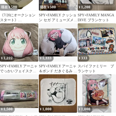
500
500
1,200
現在 ¥
現在 ¥
¥
《7/20にオークション
SPY×FAMILY クッショ
SPY×FAMILY MANGA
スタート》
ン セガ アミューズメン
DIVE ブランケット
SPY×FAMILYボンド ク
ト専用景品
ッション
1,222
1,333
333
¥
¥
¥
SPY×FAMILY アーニャ
SPY×FAMILY アーニャ
スパイファミリー ブ
でっかいフェイスクッ
＆ボンド だきぐるみ ク
ランケット
ション
ッション
1,500
1,000
1,000
¥
¥
¥