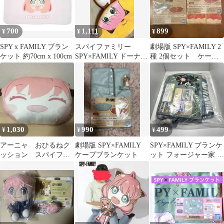
700
1,111
899
¥
¥
¥
SPY x FAMILY ブラン
スパイファミリー
劇場版 SPY×FAMILY 2
ケット 約70cm x 100cm
SPY×FAMILY ドーナツ
種 2個セット ケープ
型クッション セット
ブランケット
1,030
990
499
¥
¥
¥
アーニャ おひるねク
劇場版 SPY×FAMILY
SPY×FAMILY ブランケ
ッション スパイファ
ケープブランケット
ット フォージャー家 ボ
ミリー
ンド