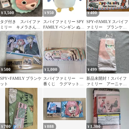
3,500
950
400
¥
¥
¥
タグ付き スパイファ
スパイファミリー SPY
SPY×FAMILY スパイフ
ミリー キメラさん
FAMILY ペンギン ぬい
ァミリー ブランケッ
ブランケット ぬいぐ
ぐるみリュック ぬいぐ
ト タオル 膝掛け
るみ
るみ
500
1,000
499
¥
¥
¥
SPY×FAMILY ブランケ
スパイファミリー 一
新品未開封！スパイフ
ット
番くじ ラグマット
ァミリー アーニャ
バンダイ・ナムコ
3COINS クッションカ
バー
700
888
1,300
¥
¥
¥