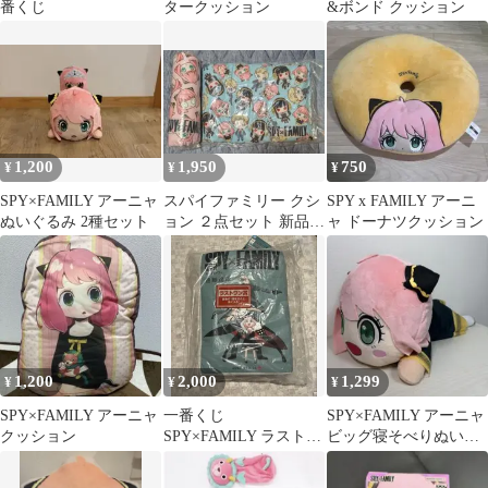
番くじ
タークッション
&ボンド クッション
1,200
1,950
750
¥
¥
¥
SPY×FAMILY アーニャ
スパイファミリー クシ
SPY x FAMILY アーニ
ぬいぐるみ 2種セット
ョン ２点セット 新品未
ャ ドーナツクッション
開封
1,200
2,000
1,299
¥
¥
¥
SPY×FAMILY アーニャ
一番くじ
SPY×FAMILY アーニャ
クッション
SPY×FAMILY ラストワ
ビッグ寝そべりぬいぐ
ン賞コミックス型クッ
るみ
ション