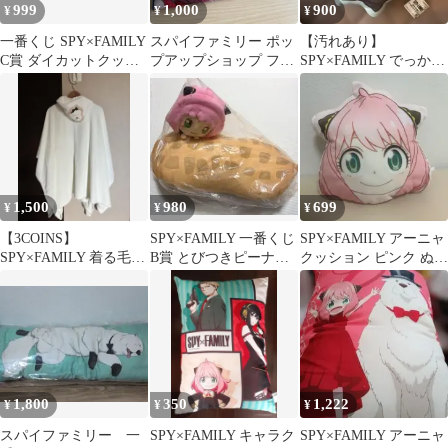
999
1,000
900
¥
¥
¥
一番くじ SPY×FAMILY
スパイファミリー ポッ
【汚れあり】
C賞 ダイカットクッシ
プアップショップ フェ
SPY×FAMILY でっかい
ョン 2点セット
イスタオル アーニャ 特
フェイスクッション ボ
典
ンド
1,500
980
699
¥
¥
¥
【3COINS】
SPY×FAMILY 一番くじ
SPY×FAMILY アーニャ
SPY×FAMILY 着る毛布
B賞 とびつきピーナッ
クッション ピンク ぬい
ボンド 美品
ツぬいぐるみ アーニャ
ぐるみ スパイファミリ
ー
1,800
350
1,222
¥
¥
¥
スパイファミリー 一
SPY×FAMILY キャラク
SPY×FAMILY アーニャ