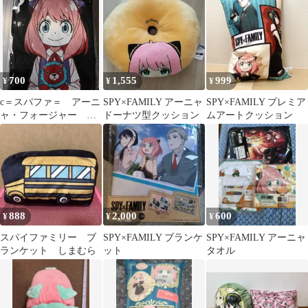
700
1,555
999
¥
¥
¥
c＝スパファ＝ アーニ
SPY×FAMILY アーニャ
SPY×FAMILY プレミア
ャ・フォージャー キ
ドーナツ型クッション
ムアートクッション
メラさん Tシャツ
150cm
888
2,000
600
¥
¥
¥
スパイファミリー ブ
SPY×FAMILY ブランケ
SPY×FAMILY アーニャ
ランケット しまむら
ット
タオル