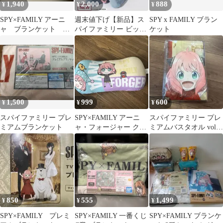
1,940
2,000
888
¥
¥
¥
SPY×FAMILY アーニ
週末値下げ【新品】ス
SPY x FAMILY ブラン
ャ ブランケット ぬ
パイファミリー ビッグ
ケット
いぐるみ大小とポーチ
ダイカットクッション
セット 新品
アーニャ
1,500
999
600
¥
¥
¥
スパイファミリー プレ
SPY×FAMILY アーニ
スパイファミリー プレ
ミアムブランケット
ャ・フォージャー クッ
ミアムバスタオル vol.5
ション
アーニャ
850
555
1,499
¥
¥
¥
SPY×FAMILY プレミ
SPY×FAMILY 一番くじ
SPY×FAMILY ブランケ