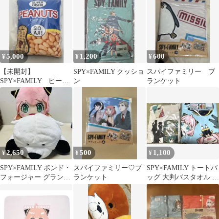
オル アーニャ
5,000
1,200
600
¥
¥
¥
【未開封】
SPY×FAMILY クッショ
スパイファミリー ブ
SPY×FAMILY ピーナ
ン
ランケット
ッツクッションブラン
ケット
2,650
500
1,100
¥
¥
¥
SPY×FAMILY ボンド・
スパイファミリー♡ブ
SPY×FAMILY トートバ
フォージャー グランデ
ランケット
ッグ 大判バスタオル 2
ぬいぐるみ アーニャ
点セット