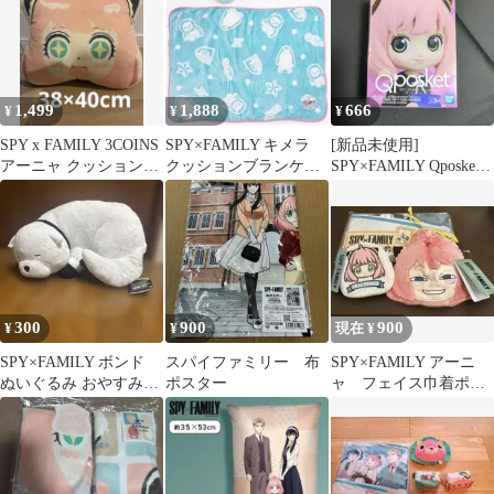
1,499
1,888
666
¥
¥
¥
SPY x FAMILY 3COINS
SPY×FAMILY キメラ
[新品未使用]
アーニャ クッション
クッションブランケッ
SPY×FAMILY Qposket
38×40cm
ト
フィギュア
300
900
900
¥
¥
現在 ¥
SPY×FAMILY ボンド
スパイファミリー 布
SPY×FAMILY アーニ
ぬいぐるみ おやすみタ
ポスター
ャ フェイス巾着ポー
イム
チ 小物入れ ブラン
ケット 財布