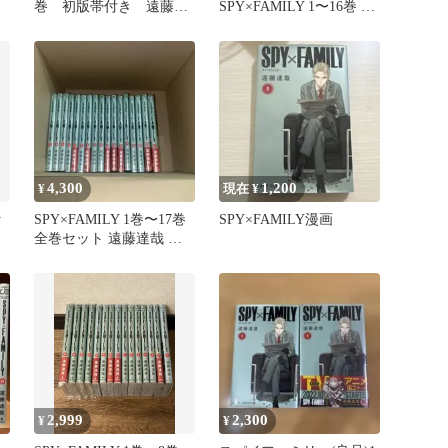
巻 初版帯付き 遠藤達
SPY×FAMILY 1〜16巻 セ
哉 集英社 少年ジャン
ット
プ＋ 漫画
4,300
1,200
¥
現在 ¥
セ
SPY×FAMILY 1巻〜17巻
SPY×FAMILY漫画
全巻セット 遠藤達哉 全
冊新品シュリンク付き
2,999
2,300
¥
¥