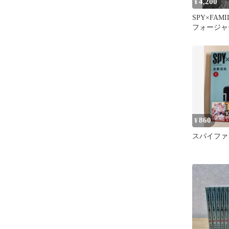
4,200
¥
SPY×FAM
フォージャー
ルフィギュ
860
¥
スパイファ