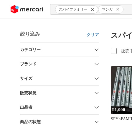
ンツにスキップ
スパイファミリー
マンガ
絞り込み
スパイ
クリア
カテゴリー
販売
ブランド
サイズ
販売状況
出品者
1,000
¥
SPY×FAM
商品の状態