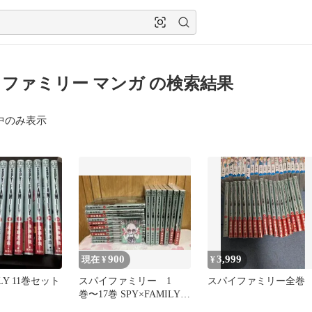
ファミリー マンガ の検索結果
中のみ表示
900
3,999
現在 ¥
¥
ILY 11巻セット
スパイファミリー 1
スパイファミリー全巻
巻〜17巻 SPY×FAMILYプ
ロモカード付き