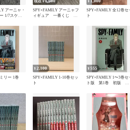
1,000
1,000
現在 ¥
¥
ILY アーニャ・
SPY×FAMILY アーニャフ
SPY×FAMILY 全12巻セ
 1/7スケー
ィギュア 一番くじ A
ト
ア
賞 オマケ付
2,100
555
¥
¥
ミリー 1巻
SPY×FAMILY 1-10巻セッ
SPY×FAMILY 1〜3巻セ
ト
ト版 第1巻 初版 ス
パイファミリー