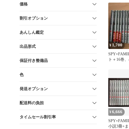
価格
割引オプション
あんしん鑑定
1,700
¥
出品形式
SPY×FAMI
ト＋16巻
保証付き整備品
色
発送オプション
配送料の負担
6,666
¥
タイムセール割引率
SPY×FAMI
小説3冊+