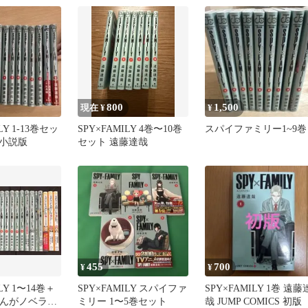
800
1,500
現在 ¥
¥
LY 1-13巻セッ
SPY×FAMILY 4巻〜10巻
スパイファミリー1~9巻
、小説版
セット 遠藤達哉
455
700
¥
¥
LY 1〜14巻＋
SPY×FAMILY スパイファ
SPY×FAMILY 1巻 遠藤
まんがノベライ
ミリー 1〜5巻セット
哉 JUMP COMICS 初版