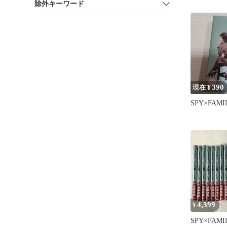
除外キーワード
ズ3冊+特
390
現在 ¥
SPY×FAMI
4,399
¥
SPY×FAM