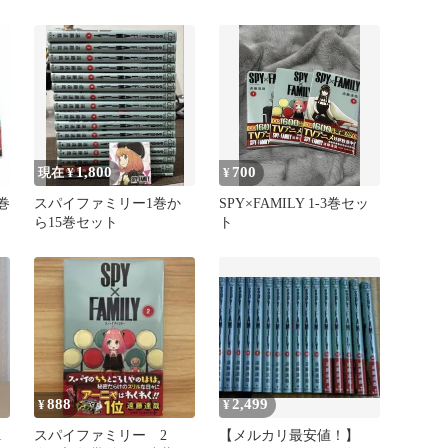
ース
1,800
700
現在 ¥
¥
7巻
スパイファミリー1巻か
SPY×FAMILY 1-3巻セッ
ら15巻セット
ト
888
2,499
¥
¥
1
スパイファミリー 2
【メルカリ最安値！】