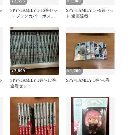
2,555
1,900
¥
¥
ッ
SPY×FAMILY 1-16巻セッ
SPY×FAMILY 1〜9巻セッ
ト ブックカバー ポスト
ト 遠藤達哉
カード付き
3,899
1,200
¥
¥
ッ
SPY×FAMILY 1巻〜17巻
SPY×FAMILY 1巻〜6巻
全巻セット