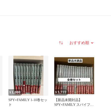
並び替え
1,000
3,777
¥
¥
SPY×FAMILY 1-10巻セッ
【新品未開封品】
ト
SPY×FAMILY スパイファ
ミリー全巻セット