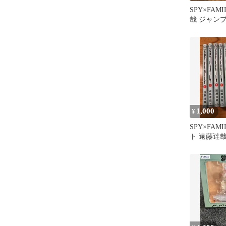
SPY×FAM
哉 ジャン
1,000
¥
SPY×FAMI
ト 遠藤達