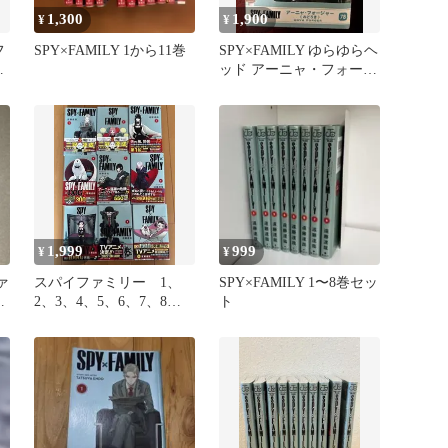
1,300
1,900
¥
¥
フ
SPY×FAMILY 1から11巻
SPY×FAMILY ゆらゆらヘ
ア
ッド アーニャ・フォージ
封
ャー
1,999
999
¥
¥
ァ
スパイファミリー 1、
SPY×FAMILY 1〜8巻セッ
初
2、3、4、5、6、7、8、9
ト
巻 全巻帯付き