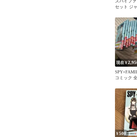
スパイファミ
セット ジ
2,95
現在 ¥
SPY×FAM
コミック 
藤達哉ファ
500
¥