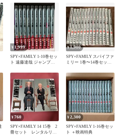
1,999
1,900
¥
¥
SPY×FAMILY 1-10巻セッ
SPY×FAMILY スパイファ
ト 遠藤達哉 ジャンプコ
ミリー 1巻〜14巻セット
ミックス（帯付）
遠藤達哉
760
2,300
¥
¥
達
SPY×FAMILY 14 15巻 2
SPY×FAMILY 1-16巻セッ
冊セット レンタルリユ
ト ＋映画特典