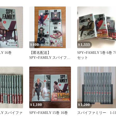
典付き
400
1,333
¥
¥
LY 16巻
【匿名配送】
SPY×FAMILY 5巻 6巻 
SPY×FAMILY スパイファ
セット
ミリー 6〜9巻 4冊セット
漫画
1,100
1,200
¥
¥
ILY スパイファ
SPY×FAMILY 15巻 16巻
スパイファミリー 1-1