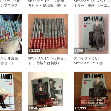
リー 1~8巻
SPY×FAMILY 1-17巻 全
SPY×FAMILY スパイフ
ャンププラス
巻セット 劇場版小説付き
ミリー 漫画 1〜12巻
セット
0
2,333
350
¥
¥
ILY 少年漫画
SPY×FAMILY 1-12巻セッ
スパイファミリー
全巻セット 遠
ト（1巻以外は初版）
SPY×FAMILY １巻
ンブック未読
850
2,999
¥
¥