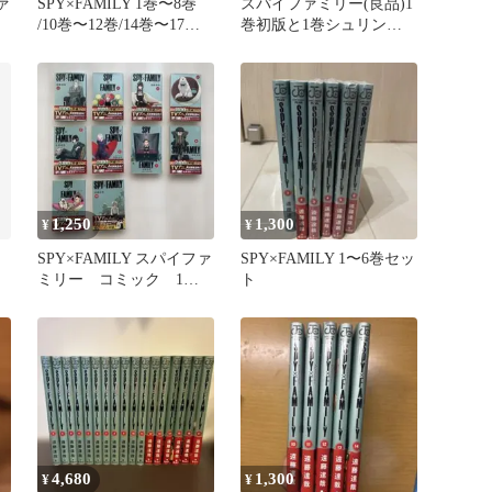
ァ
SPY×FAMILY 1巻〜8巻
スパイファミリー(良品)1
/10巻〜12巻/14巻〜17巻
巻初版と1巻シュリンク
15冊セット
付(こちらは初版ではない
です)
1,250
1,300
¥
¥
SPY×FAMILY スパイファ
SPY×FAMILY 1〜6巻セッ
ミリー コミック 1〜
ト
10巻セット
4,680
1,300
¥
¥