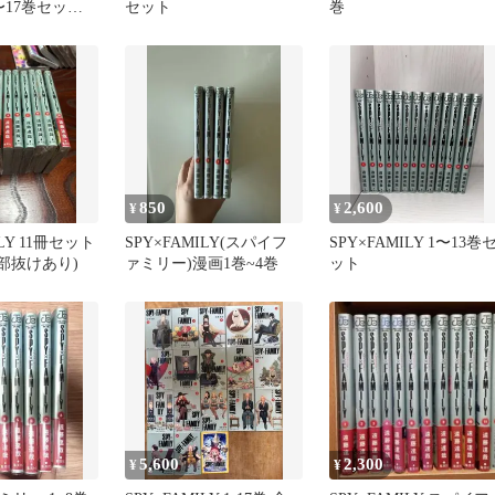
〜17巻セット
セット
巻
ジャンプ
850
2,600
¥
¥
ILY 11冊セット
SPY×FAMILY(スパイフ
SPY×FAMILY 1〜13巻
一部抜けあり)
ァミリー)漫画1巻~4巻
ット
5,600
2,300
¥
¥