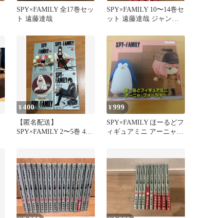
SPY×FAMILY 全17巻セッ
SPY×FAMILY 10〜14巻セ
ト 遠藤達哉
ット 遠藤達哉 ジャンプ
コミックス
400
999
¥
¥
【匿名配送】
SPY×FAMILY ほーるどフ
SPY×FAMILY 2〜5巻 4冊
ィギュアミニ アーニャ・
セット 漫画
フォージャー