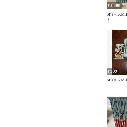
2,400
¥
SPY×FAMI
ト
999
¥
SPY×FAM