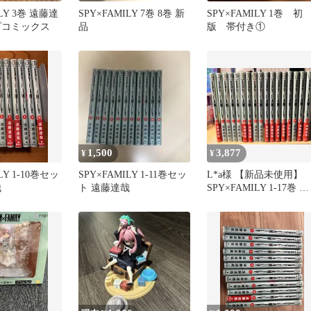
ILY 3巻 遠藤達
SPY×FAMILY 7巻 8巻 新
SPY×FAMILY 1巻 初
プコミックス
品
版 帯付き①
1,500
3,877
¥
¥
LY 1-10巻セッ
SPY×FAMILY 1-11巻セッ
L*a様 【新品未使用】
哉
ト 遠藤達哉
SPY×FAMILY 1-17巻 全
巻セット スパイファ