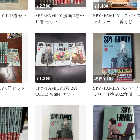
2,300
1,480
¥
¥
LY 1-13巻セッ
SPY×FAMILY 漫画 1巻〜
SPY×FAMILY スパイ
14巻 セット
ァミリー １番くじ 
ーニャ セット 未開
1,200
400
¥
現在 ¥
ILY 8冊セット
SPY×FAMILY 1巻 2巻
SPY×FAMILY スパイフ
CODE: White セット
ミリー 1巻 2022年版 
版・帯付 遠藤達哉