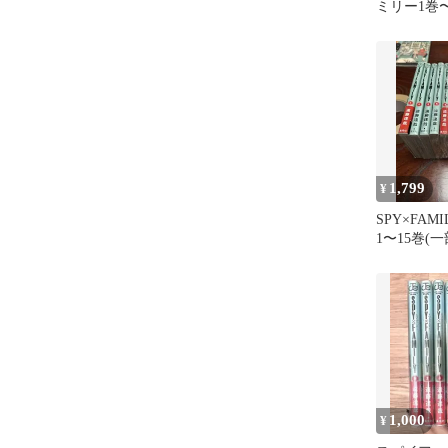
ミリー1巻
遠藤達哉 
1,799
¥
SPY×FAM
1〜15巻(
1,000
¥