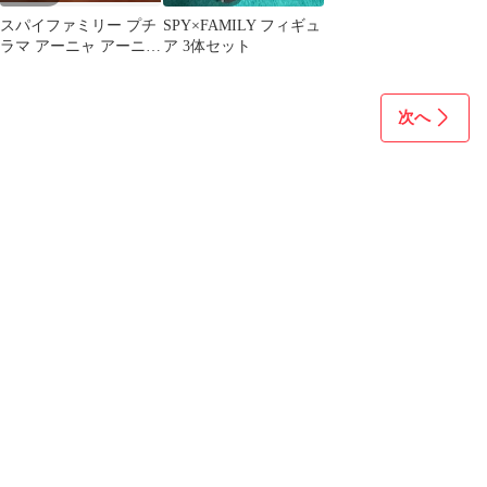
スパイファミリー プチ
SPY×FAMILY フィギュ
ラマ アーニャ アーニャ
ア 3体セット
＆ボンド コレクション
マスコット
次へ