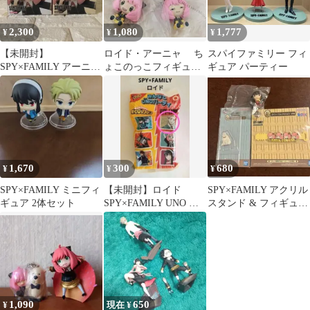
2,300
1,080
1,777
¥
¥
¥
【未開封】
ロイド・アーニャ ち
スパイファミリー フィ
SPY×FAMILY アーニャ
ょこのっこフィギュア
ギュア パーティー
フィギュア 2種セット
一番くじ SPY×FAMILY
1,670
300
680
¥
¥
¥
SPY×FAMILY ミニフィ
【未開封】ロイド
SPY×FAMILY アクリル
ギュア 2体セット
SPY×FAMILY UNO マ
スタンド & フィギュア
クドナルド ハッピーセ
セット
ット
1,090
650
¥
現在 ¥