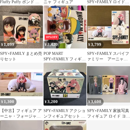
Fluffy Puffy ボンド フ
ニャ フィギュア
SPY×FAMILY ロイド・
ィギュア 2個セット
ヨルセット
10%OFF
1,099
3,420
3,799
¥
¥
¥
SPY×FAMILY まとめ売
POP MART
SPY×FAMILY スパイフ
りセット
SPY×FAMILY フィギュ
ァミリー アーニャ
ア 3体セット
ボンド フィギュア
セット
1,300
3,200
3,600
¥
¥
¥
【中古】フィギュア ア
SPY×FAMILY アクショ
SPY×FAMILY 家族写真
ーニャ・フォージャー
ンフィギュアセット 全
フィギュア ロイド ヨル
＆ボンド・フォージャ
4種
アーニャ 全3種セット
ー 「SPY×FAMILY」