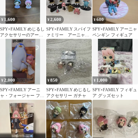
1,600
2,600
600
¥
¥
¥
SPY×FAMILY めじるし
SPY×FAMILY スパイフ
SPY×FAMILY アーニャ
アクセサリーのアーニ
ァミリー アーニャ
ペンギン フィギュア
ャとダミアン 2点セッ
フィギュア まとめ売
ト
り
2,000
850
1,000
¥
¥
¥
SPY×FAMILY アーニ
SPY×FAMILY めじるし
SPY×FAMILY フィギュ
ャ・フォージャー フィ
アクセサリー ガチャ
ア グッズセット
ギュア＆クッションセ
ット