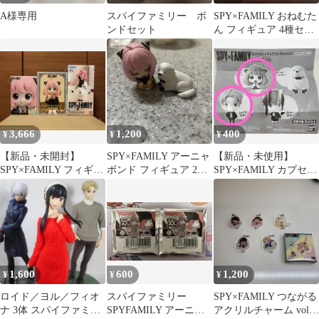
A様専用
スパイファミリー ボ
SPY×FAMILY おねむた
ンドセット
ん フィギュア 4種セッ
ト
3,666
1,200
400
¥
¥
¥
【新品・未開封】
SPY×FAMILY アーニャ
【新品・未使用】
SPY×FAMILY フィギュ
ボンド フィギュア 2点
SPY×FAMILY カプセル
ア セット
セット
フィギュアコレクショ
ン2
1,600
600
1,200
¥
¥
¥
ロイド／ヨル／フィオ
スパイファミリー
SPY×FAMILY つながる
ナ 3体 スパイファミリ
SPYFAMILY アーニャ
アクリルチャーム vol.2