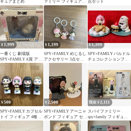
ギュアまとめ
ァミリー フィギュア・
点セット
キーホルダー 6点セッ
ト
1,999
1,199
1,399
¥
¥
¥
一番くじ 劇場版
SPY×FAMILY めじるし
SPY×FAMILY パルドル
SPY×FAMILY A賞 アー
アクセサリー 3点セッ
チェコレクションフィ
ニャ＆ボンド
ト
ギュア アーニャ ボ
ンド
500
2,500
2,111
¥
¥
現在 ¥
SPY×FAMILY カプセル
SPY×FAMILY アーニャ
スパイファミリー
トイ フィギュア 4種セ
ボンド フィギュア セッ
spy×family フィギュア3
ット
ト
体セット まとめ売り