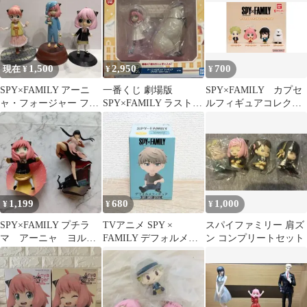
プレミアムちょこのせ
フィギュア(アーニャ・
フォージャー＆ボン
ド・フォージャー)
1,500
2,950
700
現在 ¥
¥
¥
SPY×FAMILY アーニ
一番くじ 劇場版
SPY×FAMILY カプセ
ャ・フォージャー フィ
SPY×FAMILY ラストワ
ルフィギュアコレクシ
ギュア 3体セット
ン賞 アーニャ＆ボンド
ョン2 3種セット
1,199
680
1,000
¥
¥
¥
SPY×FAMILY プチラ
TVアニメ SPY ×
スパイファミリー 肩ズ
マ アーニャ ヨル
FAMILY デフォルメフ
ン コンプリートセット
フォージャー フィギ
ィギュア ロイド・フォ
ュア セット
ージャー