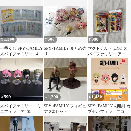
ー フィギュア まとめ売
アクリルminiフィギュ
5種セット
り
ア 2点
1,200
500
380
¥
¥
¥
一番くじ SPY×FAMILY
SPY×FAMILY まとめ売
マクドナルド UNO ス
スパイファミリー 14個
り
パイファミリー アーニ
セット アクリルスタン
ャ ロイドフォージャー
ド12個 ラバーストラッ
プ2個 きゅんキャラ バ
ンダイ おもちゃ 未開封
品
599
1,200
1,480
¥
¥
¥
スパイファミリー ミ
SPY×FAMILY フィギュ
SPY×FAMILY未開封 カ
ニフィギュア4体
ア 2体セット
プセルフィギュアコレ
クション2 コンプリー
ト