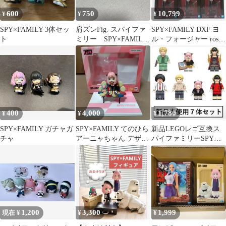
600
750
10,799
¥
¥
¥
SPY×FAMILY 3体セッ
肩ズンFig. スパイファ
SPY×FAMILY DXF ヨ
ト
ミリー SPY×FAMILY
ル・フォージャー rose
コンプリートセット
flower 6個
400
4,000
1,780
¥
¥
¥
SPY×FAMILY ガチャガ
SPY×FAMILY てのひら
新品LEGOレゴ互換ス
チャ
アーニャちゃん デザイ
パイファミリーSPY
ナーズチェア
FAMILYミニフィグ人
形セット
1,200
3,300
1,999
現在 ¥
¥
¥