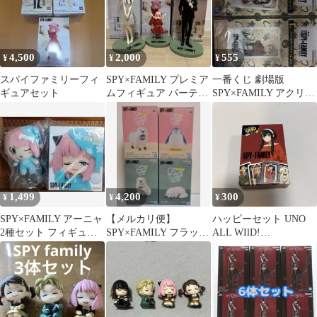
4,500
2,000
555
¥
¥
¥
スパイファミリーフィ
SPY×FAMILY プレミア
一番くじ 劇場版
ギュアセット
ムフィギュア パーティ
SPY×FAMILY アクリル
3体セット
カードチャーム 2点セ
ット
1,499
4,200
300
¥
¥
¥
SPY×FAMILY アーニャ
【メルカリ便】
ハッピーセット UNO
2種セット フィギュア
SPY×FAMILY フラッフ
ALL WIlD!
マスコット お着替え
ィーパフィー 4体セッ
SPY×FAMILY ヨル
ト