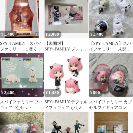
1,480
2,000
1,480
¥
¥
¥
SPY×FAMILY スパイ
【未開封】
【SPY×FAMILY】スパ
ファミリー １番く
SPY×FAMILY プレミア
イファミリー 未開
じ アーニャ セッ
ムフィギュア アーニャ
封 4個セット
ト 未開封
＆ボンド
2,400
1,480
800
¥
¥
¥
スパイファミリー フィ
SPY×FAMILY デフォル
スパイファミリー カプ
ギュア 2点セット
メフィギュア かくれん
セルフィギュアコレク
ぼアーニャ 全3種セッ
ション4 アーニャセッ
ト ★
ト