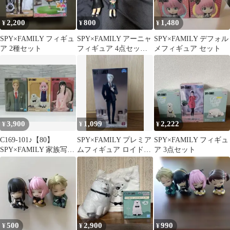
2,200
800
1,480
¥
¥
¥
SPY×FAMILY フィギュ
SPY×FAMILY アーニャ
SPY×FAMILY デフォル
ア 2種セット
フィギュア 4点セット
メフィギュア セット
+ベッキーキーホルダー
♪
3,900
1,099
2,222
¥
¥
¥
C169-101♪【80】
SPY×FAMILY プレミア
SPY×FAMILY フィギュ
SPY×FAMILY 家族写真
ムフィギュア ロイド・
ア 3点セット
フィギュア 3体セット
フォージャー パーティ
500
2,900
990
¥
¥
¥