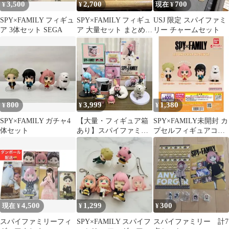
3,500
2,700
700
¥
¥
現在 ¥
SPY×FAMILY フィギュ
SPY×FAMILY フィギュ
USJ 限定 スパイファミ
ア 3体セット SEGA
ア 大量セット まとめ売
リー チャームセット
り
800
3,999
1,380
¥
¥
¥
SPY×FAMILY ガチャ4
【大量・フィギュア箱
SPY×FAMILY未開封 カ
体セット
あり】スパイファミリ
プセルフィギュアコレ
ー フィギュア＆グッズ
クション2 コンプリー
まとめ売りセット
ト
4,500
1,299
300
現在 ¥
¥
¥
スパイファミリーフィ
SPY×FAMILY スパイフ
スパイファミリー 計7