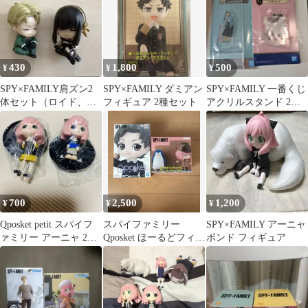
430
1,800
500
¥
¥
¥
SPY×FAMILY肩ズン2
SPY×FAMILY ダミアン
SPY×FAMILY 一番くじ
体セット（ロイド、ヨ
フィギュア 2種セット
アクリルスタンド 2点
ル）
セット
700
2,500
1,200
¥
¥
¥
Qposket petit スパイフ
スパイファミリー
SPY×FAMILY アーニャ
ァミリー アーニャ 2個
Qposket ほーるどフィギ
ボンド フィギュア
セット
ュア アーニャ ダミアン
セット