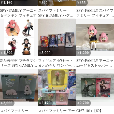
1,160
890
855
¥
¥
¥
SPY×FAMILY アーニャ
スパイファミリー
SPY×FAMILY スパイフ
＆ペンギン フィギュア
SPY ✖️FAMILY ハグコ
ァミリー フィギュア 3
ット 全4種
個セット ガチャガチャ
1,800
5,000
1,200
¥
¥
¥
新品未開封 プチラマシ
フィギュア 4点セット
SPY×FAMILY アーニャ
リーズ SPY×FAMILY
まとめ売り ワンピース
ぬーどるストッパーフ
全種セット
SPY×FAMILY
ィギュア
2,666
2,170
2,700
¥
¥
¥
スパイファミリー
スパイファミリー アー
C167-101♪【60】