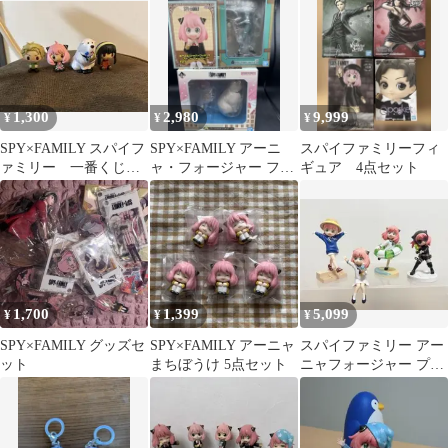
リー 他
ァミリー) Luminasta フ
ィギュア プライズ
(1103729) セガ
1,300
2,980
9,999
¥
¥
¥
SPY×FAMILY スパイフ
SPY×FAMILY アーニ
スパイファミリーフィ
ァミリー 一番くじち
ャ・フォージャー フィ
ギュア 4点セット
ょこのっこフィギュア
ギュアセット
セット
1,700
1,399
5,099
¥
¥
¥
SPY×FAMILY グッズセ
SPY×FAMILY アーニャ
スパイファミリー アー
ット
まちぼうけ 5点セット
ニャフォージャー プラ
イズ フィギュア 4体セ
ット