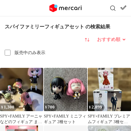
スパイファミリーフィギュアセット の検索結果
並び替え
販売中のみ表示
1,300
700
2,899
¥
¥
¥
SPY×FAMILY アーニャ
SPY×FAMILY ミニフィ
SPY×FAMILY プレミア
などのフィギュア まと
ギュア 2種セット
ムフィギュア 3種セッ
め売り 中古
ト