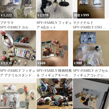
1,222
2,999
999
¥
¥
現在 ¥
プチラマ
SPY×FAMILY フィギュ
マクドナルド
SPY×FAMILY ヨル ア
ア 4点セット
SPY×FAMILY UNO ウ
ーニャ フィギュア ま
ノ 2種セット
とめ売り
1,930
600
900
¥
¥
¥
SPY×FAMILY フィギュ
SPY×FAMILY 映画特典
SPY×FAMILY カプセル
ア アクリルスタンド
＆ フィギュアキーホル
フィギュアコレクショ
UNO まとめ売り
ダー
ン2 全4種 匿名配送