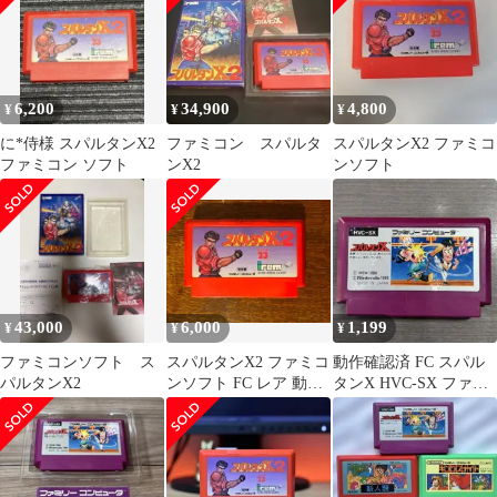
6,200
34,900
4,800
¥
¥
¥
に*侍様 スパルタンX2
ファミコン スパルタ
スパルタンX2 ファミコ
ファミコン ソフト
ンX2
ンソフト
43,000
6,000
1,199
¥
¥
¥
ファミコンソフト ス
スパルタンX2 ファミコ
動作確認済 FC スパル
パルタンX2
ンソフト FC レア 動作
タンX HVC-SX ファミ
確認済
コン