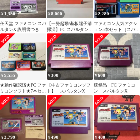
1,380
8,000
2,280
¥
¥
¥
任天堂 ファミコン スパ
⁠【一発起動/基板端子清
ファミコン人気アクシ
ルタンX 説明書つき
掃済】FC スパルタン
ョン5本セット［スパル
X2 アイレム⁠
タンX&新人類他］
5,555
300
600
¥
¥
¥
★動作確認済★FC ファ
【中古ファミコンソフ
稼働品 FC ファミコ
ミコンソフト★7本セッ
ト】 スパルタンX
ン スパルタンX
トまとめ売り★
3,799
490
400
¥
¥
¥