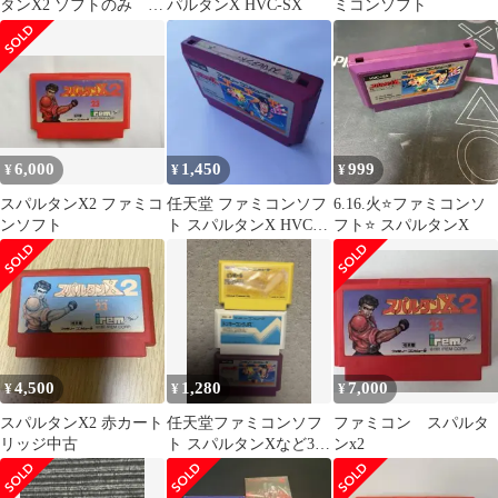
タンX2 ソフトのみ 動
パルタンX HVC-SX
ミコンソフト
作確認済み
6,000
1,450
999
¥
¥
¥
スパルタンX2 ファミコ
任天堂 ファミコンソフ
6.16.火⭐️ファミコンソ
ンソフト
ト スパルタンX HVC-
フト⭐️ スパルタンX
SX
4,500
1,280
7,000
¥
¥
¥
スパルタンX2 赤カート
任天堂ファミコンソフ
ファミコン スパルタ
リッジ中古
ト スパルタンXなど3本
ンx2
セット