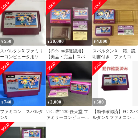
み】
550
20,000
4,800
¥
¥
¥
スパルタンX ファミリ
【@cb_m様確認用】
スパルタンＸ 箱、説
ーコンピュータ用ソフ
【美品・完品】スパル
明書付き ファミコ
ト
タンX ファミコンソ
ン Nintendo
フト レア 任天堂
740
2,000
580
¥
¥
¥
ファミコン スパルタ
♡Ga左1130 任天堂 フ
【動作確認済】FC スパ
ンX
ァミリーコンピュータ
ルタンX ファミコンソ
スパルタンX ソフト 箱
フト IREM
付き