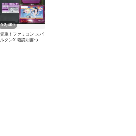
2,400
¥
貴重！ファミコン スパ
ルタンX 箱説明書つき
任天堂