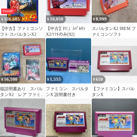
5%OFF
106,685
10,050
8,999
¥
¥
¥
【中古】ファミコンソ
【中古】FC）ｽﾊﾟﾙﾀﾝ
スパルタンX2 IREM フ
フト スパルタンX2
X2/ｿﾌﾄのみ[92]
ァミコンソフト
56,500
1,555
650
¥
¥
¥
箱説明書あり スパル
ファミコン スパルタ
【ファミコン】スパル
タンX2 レア ファミコ
ンX 説明書付き
タンX
ン FC