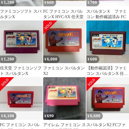
1,200
660
700
¥
¥
¥
ファミコンソフト スパ
FC ファミコン スパル
スパルタンＸ ファミ
ルタンX
タンX HVC-SX 任天堂
コン 動作確認済み FC
1,200
6,000
600
¥
¥
¥
任天堂 ファミコンソフ
ファミコン スパルタン
【動作確認済】ファミ
ト スパルタンX
X2
コン スパルタンX 任天
堂 IREM ※背面落書き
あり
6,100
690
6,600
¥
¥
¥
FC ファミコン スパル
アイレム ファミコン ス
スパルタンX2 FCファ