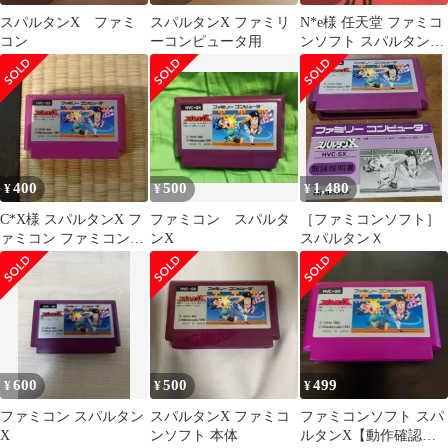
スパルタンX ファミ
スパルタンX ファミリ
N*e様 任天堂 ファミコ
コン
ーコンピュータ用
ンソフト スパルタンX
動作確認済
400
500
1,480
¥
¥
¥
C*X様 スパルタンX フ
ファミコン スパルタ
［ファミコンソフト］
ァミコン ファミコンソ
ンX
スパルタンＸ
フト 任天堂
600
500
499
¥
¥
¥
ファミコン スパルタン
スパルタンX ファミコ
ファミコンソフト スパ
X
ンソフト 本体
ルタンX【動作確認済