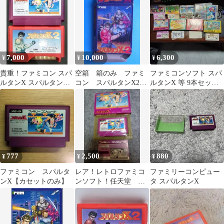
7,000
10,000
6,300
¥
¥
¥
貴重！ファミコン スパ
空箱 箱のみ ファミ
ファミコンソフト スパ
ルタンX スパルタンX2
コン スパルタンX2
ルタンX 等 9本セッ
２本セット ソフトのみ
1991年 アイレム
ト 箱 説明書付
777
2,500
880
¥
¥
¥
ファミコン スパルタ
レア！レトロファミコ
ファミリーコンピュー
ンX【カセットのみ】
ンソフト！任天堂 ス
タ スパルタンX
パルタンX 箱、説明
書付き！アクション