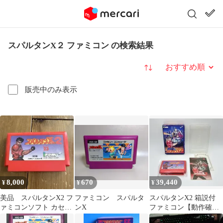
スパルタンX２ ファミコン の検索結果
並び替え
販売中のみ表示
8,000
670
39,440
¥
¥
¥
美品 スパルタンX2 フ
ファミコン スパルタ
スパルタンX2 箱説付
ァミコンソフト カセッ
ンX
ファミコン【動作確認
ト
済】