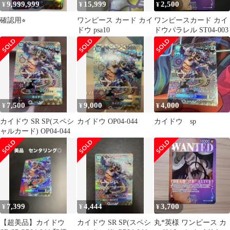
9,999,999
15,999
2,500
¥
¥
¥
確認用⭐︎
ワンピース カード カイ
ワンピースカード カイ
ドウ psa10
ドウパラレル ST04-003
7,500
9,000
4,000
¥
¥
¥
カイドウ SR SP(スペシ
カイドウ OP04-044
カイドウ sp
ャルカード) OP04-044
7,399
4,444
3,700
¥
¥
¥
【超美品】カイドウ
カイドウ SR SP(スペシ
丸*英様 ワンピース カ