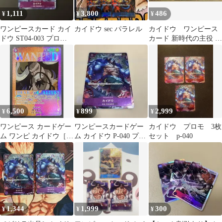
1,111
3,800
486
¥
¥
¥
ワンピースカード カイ
カイドウ sec パラレル
カイドウ ワンピース
ドウ ST04-003 プロモ
カード 新時代の主役 シ
ーションパック
ークレットレア 3枚セ
ット
6,500
899
2,999
¥
¥
¥
ワンピース カードゲー
ワンピースカードゲー
カイドウ プロモ 3枚
ム ワンピ カイドウ［ス
ム カイドウ P-040 プロ
セット p-040
ペシャル］
モ
（WANTED_アニメ
絵） SR ST04-003
［OP03］ ブースターパ
ック 強大な敵 トレカ
TCG 208
1,344
1,999
300
¥
¥
¥