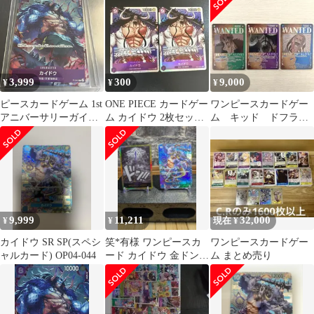
3,999
300
9,000
¥
¥
¥
ピースカードゲーム 1st
ONE PIECE カードゲー
ワンピースカードゲー
アニバーサリーガイド
ム カイドウ 2枚セッ
ム キッド ドフラミ
カイドウ プロモ限定
ト 管理番号0468
ンゴ カイドウ パラ
カード
レル SP 手配書
9,999
11,211
32,000
¥
¥
現在 ¥
カイドウ SR SP(スペシ
笑*有様 ワンピースカ
ワンピースカードゲー
ャルカード) OP04-044
ード カイドウ 金ドン
ム まとめ売り
スペシャルカード セッ
ト