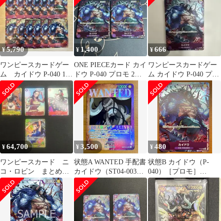
5,790
1,400
666
¥
¥
¥
ワンピースカードゲー
ONE PIECEカード カイ
ワンピースカードゲー
ム カイドウ P-040 12
ドウ P-040 プロモ 2枚
ム カイドウ P-040 プロ
枚セット
セット
モ
64,700
3,500
480
¥
¥
¥
ワンピースカード ニ
状態A WANTED 手配書
状態B カイドウ（P-
コ・ロビン まとめ売
カイドウ（ST04-003）
040）［プロモ］
り 引退品 SP SR パ
［SR-SPC（スペシャル
【「ONE PIECE CARD
ラレル
カード）］ONEPIECE
GAME 1st
ワンピースカードゲー
ANNIVERSARY
ム
COMPLETE GUIDE」
特典】ONEPIECE ワン