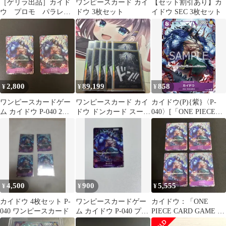
［ゲリラ出品］カイド
ワンピースカード カイ
【セット割引あり】カ
ウ プロモ パラレル
ドウ 3枚セット
イドウ SEC 3枚セット
2枚 1st anniversary
2,800
89,199
858
¥
¥
¥
ワンピースカードゲー
ワンピースカード カイ
カイドウ(P){紫}〈P-
ム カイドウ P-040 2枚
ドウ ドンカード スーパ
040〉[「ONE PIECE
セット
ーパラレル 10枚
CARD GAME 1st
ANNIVERSARY
COMPLETE GUIDE」
限定特典カード] プロ
モ
4,500
900
5,555
¥
¥
¥
カイドウ 4枚セット P-
ワンピースカードゲー
カイドウ：「ONE
040 ワンピースカード
ム カイドウ P-040 プロ
PIECE CARD GAME 1st
モカード
ANNIVERSA…