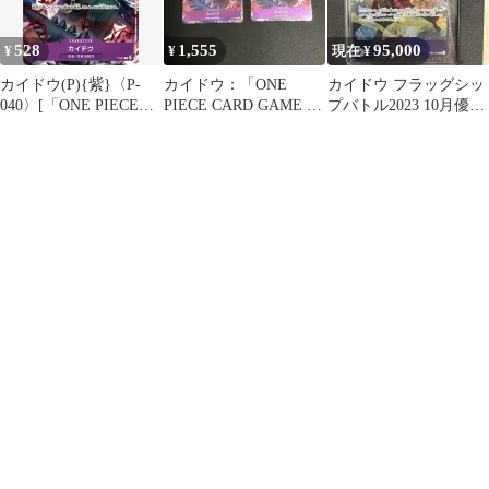
ピースカードゲーム
528
1,555
95,000
¥
¥
現在 ¥
カイドウ(P){紫}〈P-
カイドウ：「ONE
カイドウ フラッグシッ
040〉[「ONE PIECE
PIECE CARD GAME 1st
プバトル2023 10月優勝
CARD GAME 1st
ANNIVERSA…
記念品 SR パラレ
ANNIVERSARY
COMPLETE GUIDE」
限定特典カード] プロ
モ (B)