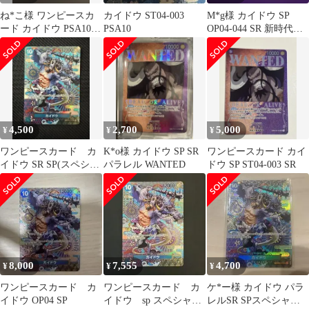
ね*こ様 ワンピースカ
カイドウ ST04-003
M*g様 カイドウ SP
ード カイドウ PSA10
PSA10
OP04-044 SR 新時代の
OP04-044
主役 和柄
4,500
2,700
5,000
¥
¥
¥
ワンピースカード カ
K*o様 カイドウ SP SR
ワンピースカード カイ
イドウ SR SP(スペシャ
パラレル WANTED
ドウ SP ST04-003 SR
ルカード) OP04-044
8,000
7,555
4,700
¥
¥
¥
ワンピースカード カ
ワンピースカード カ
ケ*ー様 カイドウ パラ
イドウ OP04 SP
イドウ sp スペシャル
レルSR SPスペシャル