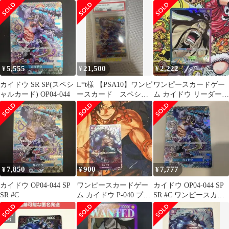
カード
カードOP04-044 1枚
和
5,555
21,500
2,222
¥
¥
¥
カイドウ SR SP(スペシ
L*t様 【PSA10】ワンピ
ワンピースカードゲー
ャルカード) OP04-044
ースカード スペシャ
ム カイドウ リーダー
ル カイドウ SP OP04-
パラレル OP01-061
7,850
900
7,777
¥
¥
¥
カイドウ OP04-044 SP
ワンピースカードゲー
カイドウ OP04-044 SP
SR #C
ム カイドウ P-040 プロ
SR #C ワンピースカー
モカード
ド