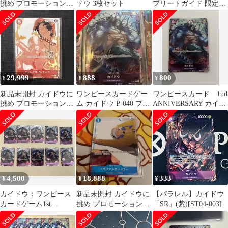
挑め プロモーションカ
ドウ 3枚セット
プリートガイド 限定カ
ードセット 2 3
ード カイドウ 2枚
29,999
888
800
¥
¥
¥
新品未開封 カイドウに
ワンピースカードゲー
ワンピースカード 1nd
挑め プロモーションカ
ム カイドウ P-040 プロ
ANNIVERSARY カイド
ードセット③
モカード
ウ P-040 プロモ
4,500
18,888
333
¥
¥
¥
カイドウ：ワンピース
新品未開封 カイドウに
【パラレル】カイドウ
カードゲーム1st
挑め プロモーションカ
「SR」(紫)[ST04-003]
ANNIVERSA10枚
ードセット②