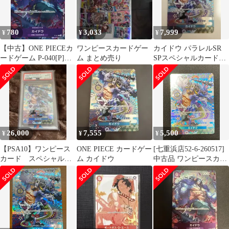
780
3,033
7,999
¥
¥
¥
【中古】ONE PIECEカ
ワンピースカードゲー
カイドウ パラレルSR
ードゲーム P-040[P]：
ム まとめ売り
SPスペシャルカード
カイドウ/[1st
OP04-044 1枚
ANNIVERSARY
COMPLETE GUIDE 付
録]
26,000
7,555
5,500
¥
¥
¥
【PSA10】ワンピース
ONE PIECE カードゲー
[七重浜店52-6-260517]
カード スペシャル
ム カイドウ
中古品 ワンピースカー
カイドウ SP OP04-044
ドゲーム カイドウ スペ
シャル OP04-044 新時
代の主役