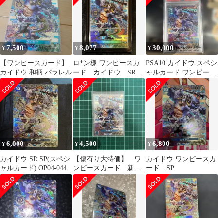
7,500
8,077
30,000
¥
¥
¥
【ワンピースカード】
ロ*ン様 ワンピースカ
PSA10 カイドウ スペシ
カイドウ 和柄 パラレル
ード カイドウ SR
ャルカード ワンピース
SP（スペシャルカー
カードゲーム
ド）OP04-0
6,000
4,500
6,800
¥
¥
¥
カイドウ SR SP(スペシ
【傷有り大特価】 ワ
カイドウ ワンピースカ
ャルカード) OP04-044
ンピースカード 新時
ード SP
代の主役 カイドウ
SR SP