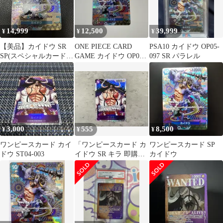
14,999
12,500
39,999
¥
¥
¥
【美品】カイドウ SR
ONE PIECE CARD
PSA10 カイドウ OP05-
SP(スペシャルカード)
GAME カイドウ OP04-
097 SR パラレル
OP04-044 和柄
44 SP
3,000
555
8,500
¥
¥
¥
ワンピースカード カイ
「ワンピースカード カ
ワンピースカード SP
ドウ ST04-003
イドウ SR キラ 即購入
カイドウ
OK