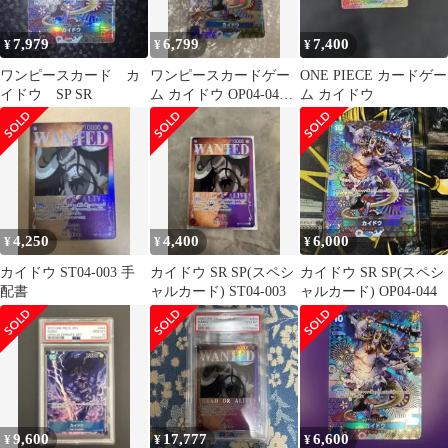
7,979
6,799
7,400
¥
¥
¥
ワンピースカード カ
ワンピースカードゲー
ONE PIECE カードゲー
イドウ SP SR
ム カイドウ OP04-044
ム カイドウ
SP
4,250
4,400
6,000
¥
¥
¥
カイドウ ST04-003 手
カイドウ SR SP(スペシ
カイドウ SR SP(スペシ
配書
ャルカード) ST04-003
ャルカード) OP04-044
9,600
17,777
6,600
¥
¥
¥