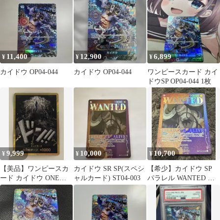
11,400
12,900
6,899
¥
¥
¥
カイドウ OP04-044
カイドウ OP04-044
ワンピースカード カイ
ドウSP OP04-044 1枚
9,999
10,000
10,700
¥
¥
¥
【美品】ワンピースカ
カイドウ SR SP(スペシ
【希少】カイドウ SP
ード カイドウ ONE
ャルカード) ST04-003
パラレル WANTED ワ
PIECE 金ドン スーパー
ンピース
パラレル