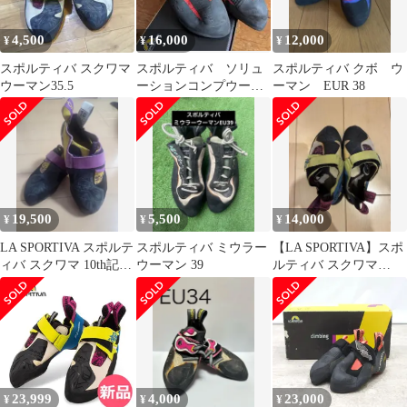
4,500
16,000
12,000
¥
¥
¥
スポルティバ スクワマ
スポルティバ ソリュ
スポルティバ クボ ウ
ウーマン35.5
ーションコンプウーマ
ーマン EUR 38
ン 37
19,500
5,500
14,000
¥
¥
¥
LA SPORTIVA スポルテ
スポルティバ ミウラー
【LA SPORTIVA】スポ
ィバ スクワマ 10th記念
ウーマン 39
ルティバ スクワマ
カラー
SKWAMA サイズ38
23,999
4,000
23,000
¥
¥
¥