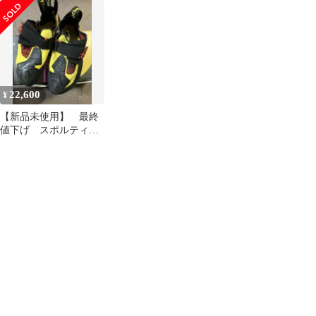
37.5
EU38.5
22,600
¥
【新品未使用】 最終
値下げ スポルティバ
スクワマ EU39