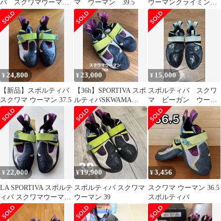
バ スクワマウーマ
マ ウーマン 39.5
ウーマンクライミング
ン 35/5
シューズ 36.5
24,800
23,000
15,000
¥
¥
¥
【新品】スポルティバ
【36h】SPORTIVA スポ
スポルティバ スクワ
スクワマ ウーマン 37.5
ルティバSKWAMA
マ ビーガン ウーマ
WOMANスクワマウー
ン EU40.5
マン
22,000
19,900
3,456
¥
¥
¥
LA SPORTIVA スポルテ
スポルティバ スクワマ
スクワマ ウーマン 36.5
ィバ スクワマウーマン
ウーマン 39
スポルティバ
EU38 クライミング