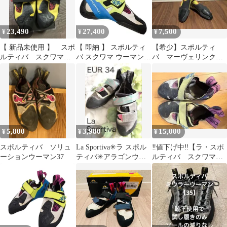
レディース 約
25cm（EUサイズ39）
[LSV-96]
23,490
27,400
7,500
¥
¥
¥
【 新品未使用 】 スポ
【 即納 】 スポルティ
【希少】スポルティ
ルティバ スクワマ
バ スクワマ ウーマン |
バ マーヴェリンク
EU39
La Sportiva Women's
EU36 1/2 /(24.0cm前後)
Skwama サイズ
33(EU)～37.5(EU)
5,800
3,980
15,000
¥
¥
¥
スポルティバ ソリュ
La Sportiva✳︎ラ スポル
‼️値下げ中‼️【ラ・スポ
ーションウーマン37
ティバ✳︎アラゴンウー
ルティバ スクワマ
マン✳︎EUR34✳︎匿名配
Ws】 EU36.5
送