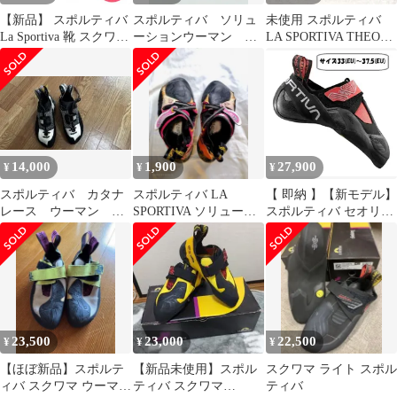
【新品】 スポルティバ
スポルティバ ソリュ
未使用 スポルティバ
La Sportiva 靴 スクワマ
ーションウーマン
LA SPORTIVA THEORY
20I705613 Skwama
EU34
WOMEN 20X
Woman クライミング
ボルダリング ロックク
ライミング 人気モデル
レディース 約
21.5cm（EUサイズ34）
[LSV-96]
14,000
1,900
27,900
¥
¥
¥
スポルティバ カタナ
スポルティバ LA
【 即納 】【新モデル】
レース ウーマン
SPORTIVA ソリューシ
スポルティバ セオリー
EU34
ョン ウーマン EU35
ウーマン (
Hibiscus/Black ) | La
Sportiva Theory Woman
（402999）サイズ
33(EU)～37.5(EU)
23,500
23,000
22,500
¥
¥
¥
【ほぼ新品】スポルテ
【新品未使用】スポル
スクワマ ライト スポル
ィバ スクワマ ウーマン
ティバ スクワマ
ティバ