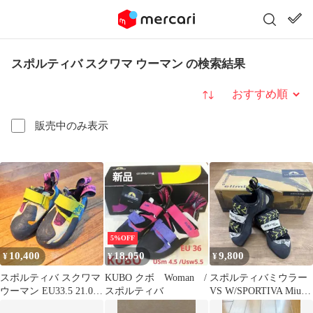
スポルティバ スクワマ ウーマン の検索結果
並び替え
販売中のみ表示
5%OFF
10,400
18,050
9,800
¥
¥
¥
スポルティバ スクワマ
KUBO クボ Woman /
スポルティバミウラー
ウーマン EU33.5 21.0〜
スポルティバ
VS W/SPORTIVA Miura
21.5cm
VS Woman33