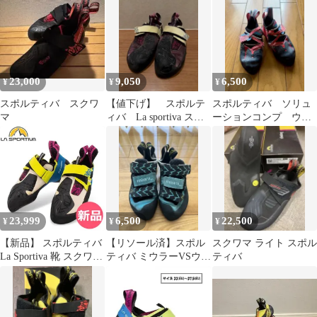
23,000
9,050
6,500
¥
¥
¥
スポルティバ スクワ
【値下げ】 スポルテ
スポルティバ ソリュ
マ
ィバ La sportiva スク
ーションコンプ ウー
ワマ Ws サイズ40
マン w 37.5
23,999
6,500
22,500
¥
¥
¥
【新品】 スポルティバ
【リソール済】スポル
スクワマ ライト スポル
La Sportiva 靴 スクワマ
ティバ ミウラーVSウー
ティバ
20I705613 Skwama
マン37.5
Woman クライミング
ボルダリング ロックク
ライミング 人気モデル