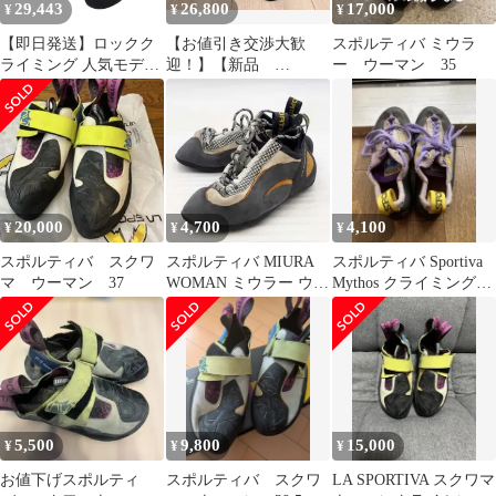
29,443
26,800
17,000
¥
¥
¥
【即日発送】ロックク
【お値引き交渉大歓
スポルティバ ミウラ
ライミング 人気モデル
迎！】【新品
ー ウーマン 35
ボルダリング クライミ
EU37(23.7cm)】 スポ
ング Woman Skwama レ
ルティバ カタナ ウー
ディース 20I705613 ス
マン クライミング
クワマ 靴
ボルダリング
20,000
4,700
4,100
¥
¥
¥
スポルティバ スクワ
スポルティバ MIURA
スポルティバ Sportiva
マ ウーマン 37
WOMAN ミウラー ウー
Mythos クライミングシ
マン 36 LA SPORTIVA
ューズサイズ36.5
クライミングシューズ
ボルダリング
5,500
9,800
15,000
¥
¥
¥
お値下げスポルティ
スポルティバ スクワ
LA SPORTIVA スクワマ