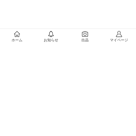
メルカリについて
ホーム
お知らせ
出品
マイページ
会社概要（運営会社）
採用情報
プレスリリース
公式ブログ
プレスキット
メルカリUS
メルカリShops
m department（エムデパ）
ヘルプ
ヘルプセンター（ガイド・お問い合わせ）
メルカリShopsでショップを開設する
メルカリShops ショップ管理画面にログイン
メルカリShops出店者向けガイド
お問い合わせ一覧