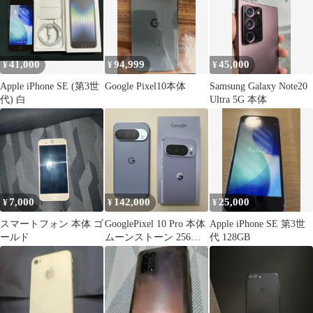
41,000
94,999
45,000
¥
¥
¥
Apple iPhone SE (第3世
Google Pixel10本体
Samsung Galaxy Note20
代) 白
Ultra 5G 本体
7,000
142,000
25,000
¥
¥
¥
スマートフォン 本体 ゴ
GooglePixel 10 Pro 本体
Apple iPhone SE 第3世
ールド
ムーンストーン 256
代 128GB
SIMフリー