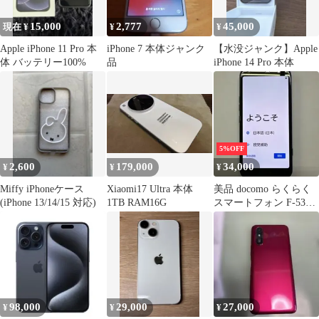
15,000
2,777
45,000
現在 ¥
¥
¥
Apple iPhone 11 Pro 本
iPhone 7 本体ジャンク
【水没ジャンク】Apple
体 バッテリー100%
品
iPhone 14 Pro 本体
5%OFF
2,600
179,000
34,000
¥
¥
¥
Miffy iPhoneケース
Xiaomi17 Ultra 本体
美品 docomo らくらく
(iPhone 13/14/15 対応)
1TB RAM16G
スマートフォン F-53E
本体(ケース付)
98,000
29,000
27,000
¥
¥
¥