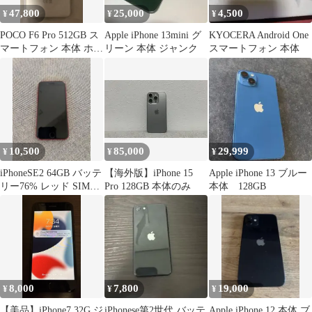
47,800
25,000
4,500
¥
¥
¥
POCO F6 Pro 512GB ス
Apple iPhone 13mini グ
KYOCERA Android One
マートフォン 本体 ホワ
リーン 本体 ジャンク
スマートフォン 本体
イト
10,500
85,000
29,999
¥
¥
¥
iPhoneSE2 64GB バッテ
【海外版】iPhone 15
Apple iPhone 13 ブルー
リー76% レッド SIMフ
Pro 128GB 本体のみ
本体 128GB
リー
8,000
7,800
19,000
¥
¥
¥
【美品】iPhone7 32G ジ
iPhonese第2世代 バッテ
Apple iPhone 12 本体 ブ