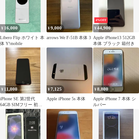
4%OFF
16,000
9,000
44,900
¥
¥
¥
Libero Flip ホワイト 本
arrows We F-51B 本体 3
Apple iPhone13 512GB
体 Y!mobile
本体 ブラック 箱付き
11,000
7,125
8,800
¥
¥
¥
iPhone SE 第2世代
Apple iPhone 5s 本体
Apple iPhone 7 本体 シ
64GB SIMフリー 初期
ルバー
化済み 動作良好