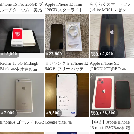
iPhone 15 Pro 256GB ブ
Apple iPhone 13 mini
らくらくスマートフォ
ルーチタニウム 美品
128GB スターライト
ンLite MR01 マゼンタ
SIMフリー
SIMフリー UQモバイル
18,000
23,800
5,600
¥
¥
現在 ¥
Redmi 15 5G Midnight
☆ジャンク☆ iPhone 12
Apple iPhone SE
Black 本体 未開封品
64GＢ フリー バッテリ
(PRODUCT)RED 本体
ー100%
64GB
7,000
9,500
28,300
¥
¥
現在 ¥
iPhone6s ゴールド 16GB
Google pixel 4a
【中古】Apple iPhone
13 mini 128GB本体 箱あ
り