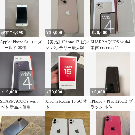
4,099
39,000
20,000
現在 ¥
¥
¥
Apple iPhone 6s ローズ
【美品】iPhone 13 ピン
SHARP AQUOS wish4
ゴールド 本体
ク バッテリー最大容量
本体 docomo 11
82%
19,000
20,000
6,000
¥
¥
¥
SHARP AQUOS wish4
Xiaomi Redmi 15 5G 本
iPhone 7 Plus 128GB ブ
本体 新品未使用
体
ラック 本体