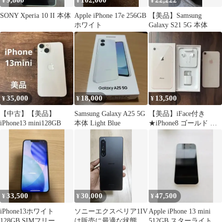
9,800
102,000
22,222
¥
¥
¥
SONY Xperia 10 II 本体
Apple iPhone 17e 256GB
【美品】Samsung
ホワイト
Galaxy S21 5G 本体
35,000
18,000
13,500
¥
¥
¥
【中古】【美品】
Samsung Galaxy A25 5G
【美品】iFace付き
iPhone13 mini128GB
本体 Light Blue
★iPhone8 ゴールド 本
体
33,500
30,000
47,500
¥
¥
¥
iPhone13ホワイト
ソニーエクスペリア1IV
Apple iPhone 13 mini
128GB SIMフリー
は販売に最適な状態で
512GB スターライト 本