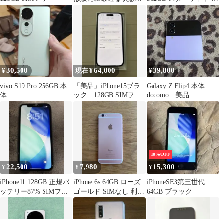
す。
体
30,500
64,000
39,800
¥
現在 ¥
¥
vivo S19 Pro 256GB 本
「美品」iPhone15ブラ
Galaxy Z Flip4 本体
体
ック 128GB SIMフリ
docomo 美品
ー
10%OFF
22,500
7,980
15,300
¥
¥
¥
iPhone11 128GB 正規バ
iPhone 6s 64GB ローズ
iPhoneSE3第三世代
ッテリー87% SIMフリ
ゴールド SIMなし 利用
64GB ブラック
ー 初期化済
制限○ 訳あり