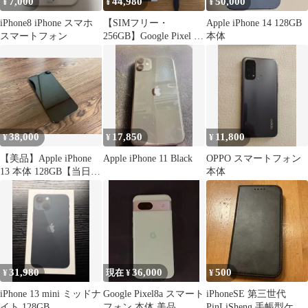
7,000
44,980
50,000
¥
¥
¥
iPhone8 iPhone スマホ
【SIMフリー・
Apple iPhone 14 128GB
スマートフォン
256GB】Google Pixel 8
本体
本体 ブラック
38,000
17,850
11,800
¥
¥
¥
【美品】Apple iPhone
Apple iPhone 11 Black
OPPO スマートフォン
13 本体 128GB【当日発
本体
送】
31,980
36,000
500
¥
現在 ¥
¥
iPhone 13 mini ミッドナ
Google Pixel8a スマート
iPhoneSE 第三世代
イト 128GB
フォン 本体 美品
PinLiSheng 手帳型ケー