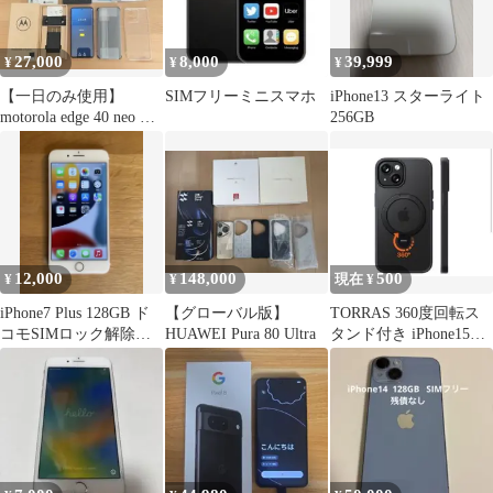
27,000
8,000
39,999
¥
¥
¥
【一日のみ使用】
SIMフリーミニスマホ
iPhone13 スターライト
motorola edge 40 neo 本
256GB
体
12,000
148,000
500
¥
¥
現在 ¥
iPhone7 Plus 128GB ド
【グローバル版】
TORRAS 360度回転ス
コモSIMロック解除
HUAWEI Pura 80 Ultra
タンド付き iPhone15ケ
済 美品
ース ブラック