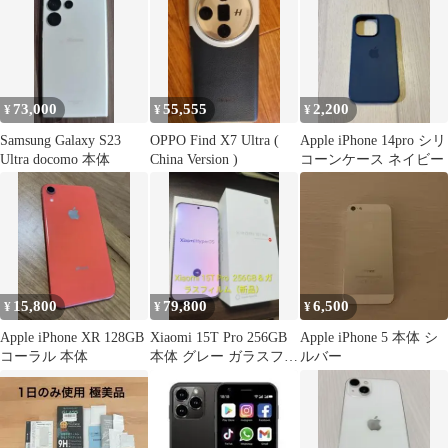
73,000
55,555
2,200
¥
¥
¥
Samsung Galaxy S23
OPPO Find X7 Ultra (
Apple iPhone 14pro シリ
Ultra docomo 本体
China Version )
コーンケース ネイビー
15,800
79,800
6,500
¥
¥
¥
Apple iPhone XR 128GB
Xiaomi 15T Pro 256GB
Apple iPhone 5 本体 シ
コーラル 本体
本体 グレー ガラスフィ
ルバー
ルム付