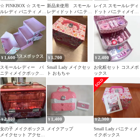
☆ PINKBOX ☆ スモー
新品未使用 スモール
レイス スモールレディ
ルレディ バニティ メイ
レディドット バニティ
ドット バニティメイク
クボックス バニティ メ
メイクボックス 子供用
ボックス 221060
イクボックス キッズ メ
イクセット 女の子 コス
メセット 化粧品セット
メイクアップセット メ
イクアップボックス お
ままごと ごっこ遊び 知
1,600
1,700
2,400
¥
¥
¥
育玩具 かわいい メイク
化粧 ボックス
スモールレディー バ
Small Lady メイクセッ
お化粧セット コスメボ
ニティメイクボックス
ト おもちゃ
ックス
（中身なし）
2,800
1,400
2,300
¥
¥
¥
女の子 メイクボックス
メイクアップ
Small Lady バニティメ
メイクセット アクセサ
イクボックス