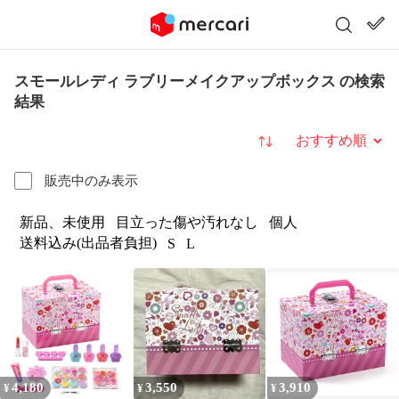
スモールレディ ラブリーメイクアップボックス の検索
結果
並び替え
販売中のみ表示
新品、未使用
目立った傷や汚れなし
個人
送料込み(出品者負担)
S
L
4,180
3,550
3,910
¥
¥
¥