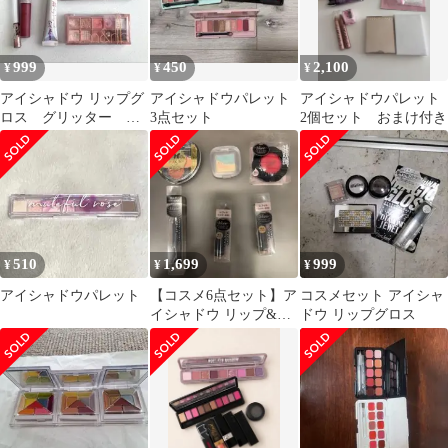
999
450
2,100
¥
¥
¥
アイシャドウ リップグ
アイシャドウパレット
アイシャドウパレット
ロス グリッター マ
3点セット
2個セット おまけ付き
スカラ メイク道具セッ
ト
510
1,699
999
¥
¥
¥
アイシャドウパレット
【コスメ6点セット】ア
コスメセット アイシャ
イシャドウ リップ&ク
ドウ リップグロス
リーム リップグロス ア
イカラー