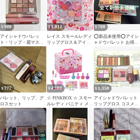
900
1,012
700
¥
¥
¥
アイシャドウパレッ
レイス スモールレディ
⭕️新品未使用⭕️アイシ
ト・リップ・眉マスカ
リップグロス＆アイシ
ャドウパレット お得4
ラのセット
ャドウパレット 6歳以
つすべて未使用です
上
777
4,180
1,350
¥
¥
¥
パレット、リップ、グ
☆ PINKBOX ☆ スモー
アイシャドウパレット
ロスセット
ルレディ バニティ メイ
リップグロス コスメま
クボックス バニティ メ
とめ売り
イクボックス キッズ メ
イクセット 女の子 コス
メセット 化粧品セット
メイクアップセット メ
イクアップボックス お