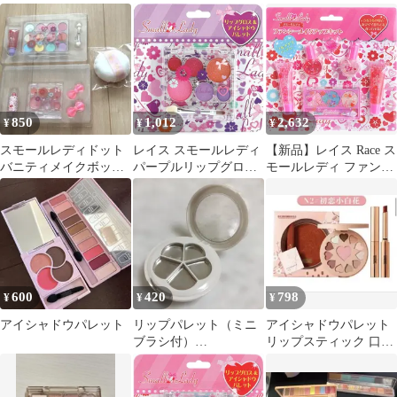
シャドウパレット
パレット
ールレディパープルリ
ップグロス＆アイシャ
ドウパレット
850
1,012
2,632
¥
¥
¥
スモールレディドット
レイス スモールレディ
【新品】レイス Race ス
バニティメイクボック
パープルリップグロス
モールレディ ファンシ
ス 一部＋スノービュ
&アイシャドウパレッ
ーメイクアップキット
ーティーパフセット
ト 6歳以上 キッズコス
メ
600
420
798
¥
¥
¥
アイシャドウパレット
リップパレット（ミニ
アイシャドウパレット
ブラシ付）
リップスティック 口紅
★8/10（月）終了★
セット