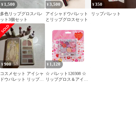
1,500
3,500
350
¥
¥
¥
多色リップグロスパレ
アイシャドウパレット
リップパレット
ット3個セット
とリップグロスセット
900
1,120
¥
¥
コスメセット アイシャ
☆ パレット120308 ☆
ドウパレット リップ3
リップグロス＆アイシ
種
ャドウパレット レイス
メイクセット キッズコ
スメ コスメセット リッ
プグロス アイシャドウ
パレット コスメ メイク
子供用化粧品 化粧 おも
ちゃ 玩具 女の子 女子
子供用 子ども用 こども
子供 子ども