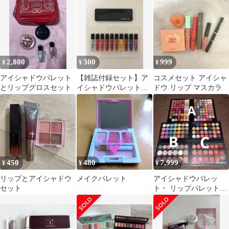
2,800
300
999
¥
¥
¥
アイシャドウパレット
【雑誌付録セット】ア
コスメセット アイシャ
とリップグロスセット
イシャドウパレット＆
ドウ リップ マスカラ
ミニグロス
450
480
7,999
¥
¥
¥
リップとアイシャドウ
メイクパレット
アイシャドウパレッ
セット
ト・ リップパレットま
とめ売り