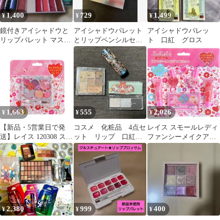
ままごと ごっこ遊び 知
1,400
729
1,499
¥
¥
¥
育玩具 かわいい メイク
化粧 ボックス
鏡付きアイシャドウと
アイシャドウパレット
アイシャドウパレッ
リップパレット マスカ
とリップペンシルセッ
ト 口紅 グロス
ラ リップ セット
ト
1,663
555
2,026
¥
¥
¥
【新品・5営業日で発
コスメ 化粧品 4点セ
レイス スモールレディ
送】レイス 120308 スモ
ット リップ 口紅
ファンシーメイクアッ
ールレディ リップグロ
アイシャドウ
プキット 6歳以上 キッ
ス＆アイシャドウパレ
ズコスメ
ット
2,380
999
400
¥
¥
¥