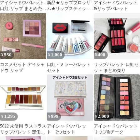
アイシャドウパレット.
新品★リップブロッサ
アイシャドウパレット
口紅.リップ まとめ売
ム★リップスティック
&リップパレット
り！
★口紅★リップパレッ
ト
550
1,000
400
¥
¥
¥
コスメセット アイシャ
口紅・ミラーパレット
リップパレット 口紅セ
ドウ リップ
セット
ット まとめ売り
1,295
999
2,000
¥
¥
¥
5622 未使用 ラストラス
アイシャドウパレッ
アイシャドウパレット
リップパレット 定価
ト 2つセット
リップ&チーク
4,400円