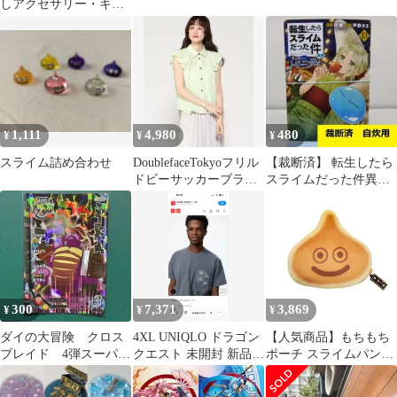
しアクセサリー・キー
ホルダー・フィギュア/
計12点
1,111
4,980
480
¥
¥
¥
スライム詰め合わせ
DoublefaceTokyoフリル
【裁断済】 転生したら
ドビーサッカーブラウ
スライムだった件異
スライムグリーン 38
聞 魔国暮らしのトリ
ニティ 13巻
300
7,371
3,869
¥
¥
¥
ダイの大冒険 クロス
4XL UNIQLO ドラゴン
【人気商品】もちもち
ブレイド 4弾スーパー
クエスト 未開封 新品
ポーチ スライムパンケ
レア アークデーモン
スライム Tシャツ
ーキ スマイルスライム