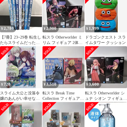
2,780
2,900
1,999
¥
¥
¥
【7冊】23~29巻 転生し
転スラ Otherworlder ミ
ドラゴンクエスト スラ
たらスライムだった件
リム フィギュア 2体セ
イムタワー クッション
コミック
ット 未開封
720
3,510
3,600
¥
¥
¥
スライム大公と没落令
転スラ Break Time
転スラ Otherworlder シ
嬢のあんがい幸せな婚
Collection フィギュア2
ュナ シオン フィギュア
約 ⑥
体セット 未開封
2体セット 未開封