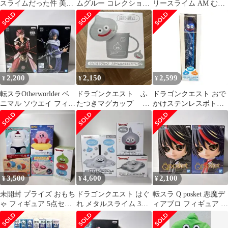
スライムだった件 美食
ムグルー コレクション
リースライム AM むに
伝 ペコとリムルの料理
バラ売り 出品
むにスライム ～カラフ
手帖 既刊全巻
ルスライム登場編～
「ドラゴンクエスト」
2,200
2,150
2,599
¥
¥
¥
転スラOtherworlder ベ
ドラゴンクエスト ふ
ドラゴンクエスト おで
ニマル ソウエイ フィギ
たつきマグカップ メ
かけステンレスボトル
ュア2体セット 未開封
タルスライム 【残り1
スライム
点】
3,500
4,600
2,100
¥
¥
¥
未開封 プライズ おもち
ドラゴンクエスト はぐ
転スラ Q posket 悪魔デ
ゃ フィギュア 5点セッ
れ メタルスライム 3点
ィアブロ フィギュア 2
ト カービィ スライムな
セット マウス クリーナ
体セット 未開封
ど
ー ライト