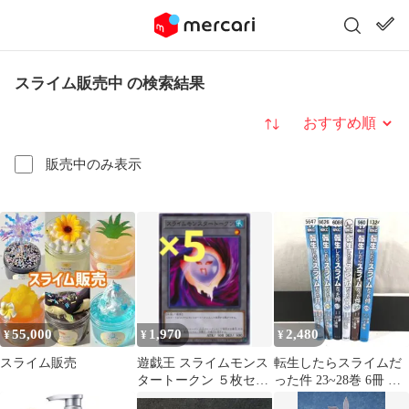
スライム販売中 の検索結果
並び替え
販売中のみ表示
55,000
1,970
2,480
¥
¥
¥
スライム販売
遊戯王 スライムモンス
転生したらスライムだ
タートークン ５枚セッ
った件 23~28巻 6冊 レ
ト 未使用 20TP
ンタル落ち