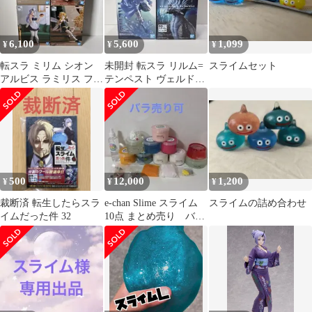
6,100
5,600
1,099
¥
¥
¥
転スラ ミリム シオン
未開封 転スラ リルム=
スライムセット
アルビス ラミリス フィ
テンペスト ヴェルドラ
ギュア 4体セット 未開
=テンペスト 2体セット
封
500
12,000
1,200
¥
¥
¥
裁断済 転生したらスラ
e-chan Slime スライム
スライムの詰め合わせ
イムだった件 32
10点 まとめ売り バラ
売り可