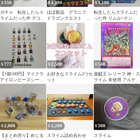
350
4,280
3,100
¥
¥
¥
ガチャ 転生したらス
ほぼ新品 グラニフ
転生したらスライムだ
ライムだった件 デコラ
ドラゴンクエスト メ
った件 リムル=テンペ
PIC 2個セット ディア
タル スライム 鳥山
スト フィギュア 2体セ
ブロ
明 Ｔシャツ 黒 Ｌ
ット 未開封
777
2,500
540
¥
¥
¥
【1個100円】マイクラ
お好きなスライム2つセ
遊戯王 レリーフ 神・ス
アイロンビーズシール
ット
ライム 未使用 アルティ
【3個から】
メット RC04
2,000
2,280
500
¥
¥
¥
【まとめ売り】めじる
スライム詰め合わせ
スライム