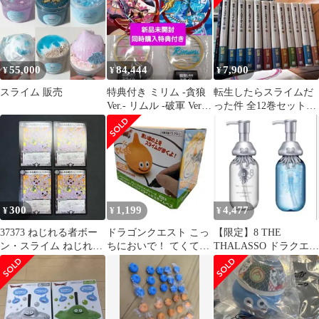
55,000
84,444
7,900
¥
¥
¥
スライム 販売
特典付き ミリム -貪狼
転生したらスライムだ
Ver.- リムル -破軍 Ver.-
った件 全12巻セット
フィギュア
おまけ付き
300
1,199
4,477
¥
¥
¥
37373 ねじれる者ボー
ドラゴンクエスト こっ
【限定】8 THE
ン・スライム ねじれる
ちにおいで！ てくてく
THALASSO ドラクエ
者ボーンスライム 4枚
スライムベス
ヘアオイル 2種セット
セット