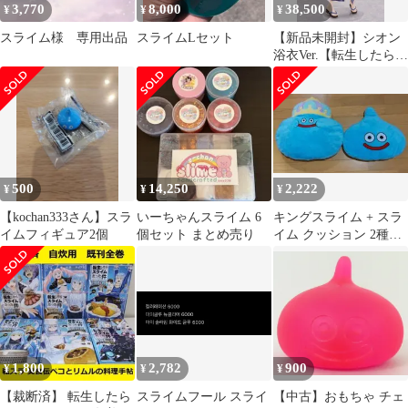
3,770
8,000
38,500
¥
¥
¥
スライム様 専用出品
スライムLセット
【新品未開封】シオン
浴衣Ver.【転生したらス
ライムだった件】【箱
あり】【正規品】グッ
ドスマイルカンパニー
グッスマ GSC
500
14,250
2,222
¥
¥
¥
【kochan333さん】スラ
いーちゃんスライム 6
キングスライム + スラ
イムフィギュア2個
個セット まとめ売り
イム クッション 2種セ
ット
1,800
2,782
900
¥
¥
¥
【裁断済】 転生したら
スライムフール スライ
【中古】おもちゃ チェ