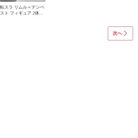
転スラ リムル＝テンペ
スト フィギュア 2体セ
ット 一番くじ 未開封
次へ