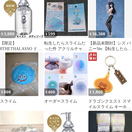
3,080
599
36,300
¥
¥
¥
【限定】
転生したらスライムだ
【新品未開封】シズ バ
8THETHALASSO ドラ
った件 アクリルチャー
ニーVer.【転生したらス
クエ ボディーソープ ホ
ム 2種セット(未開封品)
ライムだった件】【箱
イミスライム★
あり】【正規品】グッ
ドスマイルカンパニー
グッスマ GSC
800
400
1,800
¥
¥
¥
スライム
オーダースライム
ドラゴンクエスト スマ
イルスライム キーホル
ダー スライムパンケー
キ ドラゴンクエスト 雑
貨 メタルスライム キッ
チングッズ 趣味 送料無