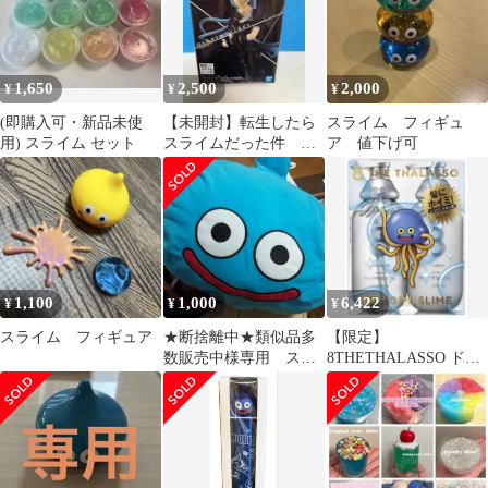
グッスマ GSC
1,650
2,500
2,000
¥
¥
¥
(即購入可・新品未使
【未開封】転生したら
スライム フィギュ
用) スライム セット
スライムだった件 ル
ア 値下げ可
ミナス・バレンタイン
1,100
1,000
6,422
¥
¥
¥
スライム フィギュア
★断捨離中★類似品多
【限定】
数販売中様専用 スラ
8THETHALASSO ドラ
イム ぬいぐるみ
クエ シャンプー トリー
BIG
トメント セット★