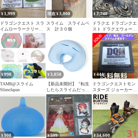
1,999
3,000
2,740
¥
現在 ¥
¥
ドラゴンクエスト スラ
スライム スライムベ
ドラクエ ドラゴンクエ
イムローラークリーナ
ス 計３０個
スト ドラクエウォーク
ー2種セット
吉野家 どんぶりスライ
ムＡ
990
3,850
444
¥
¥
¥
TAMR@スライム
【新品未開封】『転生
ドラゴンクエストモン
SlimeJapan
したらスライムだった
スターズ ジョーカー
件』リムル様とお昼寝
3DSでも遊べます♪ 送料
したくなるクッション
無料‼️
【正規品】
900
599
34,600
¥
¥
¥