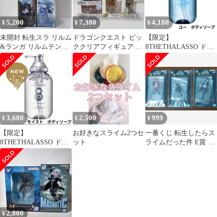
5,200
7,380
4,180
¥
¥
¥
未開封 転生スラ リルム
ドラゴンクエスト ビッ
【限定】
&ランガ リルムテンペ
ククリアフィギュア ス
8THETHALASSO ドラ
スト シュナ 一番くじ 4
ライム メダルライダー
クエ ボディーソープ
体セット
7点セット
ユー ホイミスライム
3,680
2,500
999
¥
¥
¥
【限定】
お好きなスライム2つセ
一番くじ 転生したらス
8THETHALASSO ドラ
ット
ライムだった件 E賞 ア
クエ ボディーソープ ホ
クリルスタンド 3種セ
イミスライム★
ット
2,800
¥