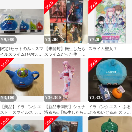
吉野家 どんぶりスライ
ムＡ
9,980
3,200
720
¥
¥
¥
限定1セットのみ～スマ
【未開封】転生したら
スライム聖女 7
イルスライムひやひや
スライムだった件 フ
スライム〈保冷剤〉4種
ィギュア 4点 まとめ
類X1セット
売り
3,100
36,300
3,333
¥
¥
¥
【美品】ドラゴンクエ
【新品未開封】シュナ
ドラゴンクエスト ぶる
スト スマイルスライ
浴衣Ver.【転生したらス
ぶるぬいぐるみ スライ
ム ティーポット キ
ライムだった件】【箱
ム マスコット 麻雀牌キ
ングスライム
あり】【正規品】グッ
ーホルダー
ドスマイルカンパニー