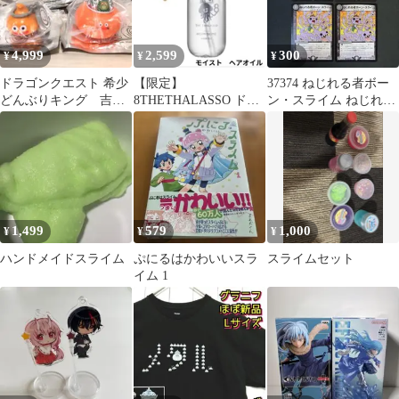
料
4,999
2,599
300
¥
¥
¥
ドラゴンクエスト 希少
【限定】
37374 ねじれる者ボー
どんぶりキング 吉野
8THETHALASSO ドラ
ン・スライム ねじれる
家スラミチ 看板 フィ
クエ ヘアオイル ホイ
者ボーンスライム 4枚
ギュア3種セット
ミスライム★
セット
1,499
579
1,000
¥
¥
¥
ハンドメイドスライム
ぷにるはかわいいスラ
スライムセット
イム 1