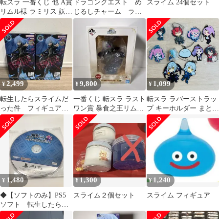
転スラ 一番くじ 他 A賞
ドラゴンクエスト め
スライム 24個セット
リムル様 ラミリス 妖鬼
じるしチャーム ライ
ベニマル 3体セット 未
ムスライム ピーチス
開封
ライム
2,499
9,800
1,099
¥
¥
¥
転生したらスライムだ
一番くじ 転スラ ラスト
転スラ ラバーストラッ
った件 フィギュア 2
ワン賞 暴食之王リムル
プ キーホルダー まとめ
点セット
フィギュア 未開封
売り
1,480
1,300
1,240
¥
¥
¥
◆【ソフトのみ】PS5
スライム２個セット
スライム フィギュア
ソフト 転生したらス
ライムだった件 テンペ