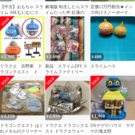
【中古】おもちゃ スラ
劇場版 転生したらスラ
定価13万円相当★メン
イム AM むにむにスラ
イムだった件 紅蓮の絆
ズ向けスノーボードセ
イム ～カラフルスライ
編 グッズ 3種セット
ッ
ム登場編～ 「ドラゴン
(未開封品)
ト,RIDE,RIDE,BURTON
クエスト」
2,900
2,600
400
¥
¥
¥
ドラクエ 吉野家 ド
新品 スライムDIY ス
スライムベス
ラゴンクエスト ドラ
ライムファクトリー 4
クエウォーク どんぶ
種セット slime スクイ
りスライムB
ーズ
2,150
2,950
1,900
¥
¥
¥
ドラゴンクエスト はぐ
ドラクエ ドラゴンクエ
DXゲゲゲハウス ゲゲ
れメタルのクリーナー
スト ドラクエウォーク
ゲの鬼太郎