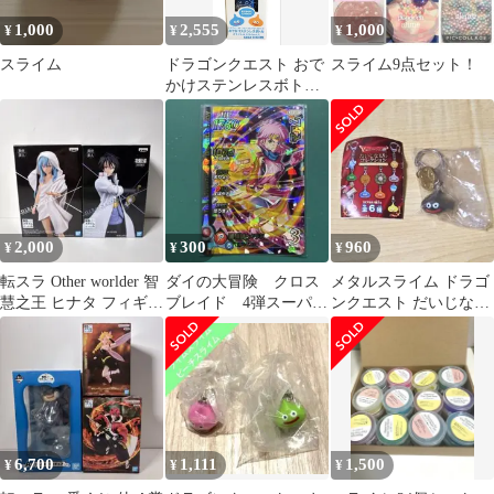
1,000
2,555
1,000
¥
¥
¥
スライム
ドラゴンクエスト おで
スライム9点セット！
かけステンレスボトル
スライム
2,000
300
960
¥
¥
¥
転スラ Other worlder 智
ダイの大冒険 クロス
メタルスライム ドラゴ
慧之王 ヒナタ フィギュ
ブレイド 4弾スーパー
ンクエスト だいじなも
ア 2体 未開封
レア マァム
のコレクション カプセ
ルトイ ガチャ
6,700
1,111
1,500
¥
¥
¥