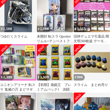
ストストーリーズ
1,500
2,000
5,555
¥
¥
¥
つゆだくスライム
未開封 転スラ Qposket
旧枠デュエマ引退品 闇
リムル=テンペストフィ
文明300枚超 デーモン
ギュア3体セット
ハンド ロスト・ソウル
等
1,399
3,999
900
¥
¥
¥
ユニオンアリーナ 転ス
【初期】遊戯王 プレ
スライム まとめ売り
ラ 鬼滅の刃 まどマギ等
ミアムパック1 決闘者
優良U C 約440枚まとめ
伝説 収録カード 9
売り
枚 まとめ売り