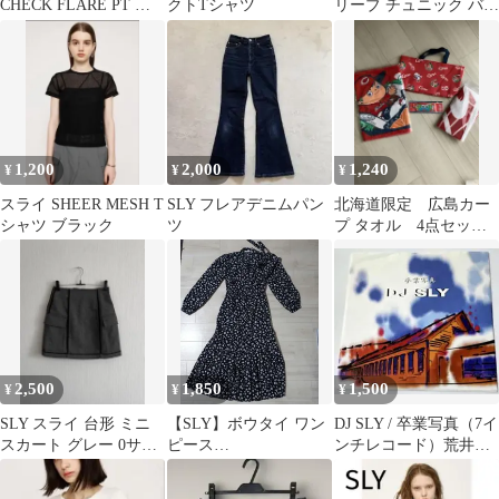
CHECK FLARE PT チ
クトTシャツ
リーブ チュニック バル
ェックフレア パンツ
ーンデザイン❣️ミニワ
ンピース❣️
1,200
2,000
1,240
¥
¥
¥
スライ SHEER MESH T
SLY フレアデニムパン
北海道限定 広島カー
シャツ ブラック
ツ
プ タオル 4点セッ
ト スライリーキーホ
ルダー トートバッグ
2,500
1,850
1,500
¥
¥
¥
SLY スライ 台形 ミニ
【SLY】ボウタイ ワン
DJ SLY / 卒業写真（7イ
スカート グレー 0サイ
ピース
ンチレコード）荒井由
ズ
FLORALBOWTIE
実 松任谷由実 カバー！
DRESS 限定値下げ