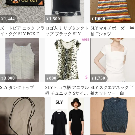
1,444
1,500
1,600
¥
¥
¥
ズートピア ニック フラ
ロゴ入り リブタンクト
SLY マルチボーダー 半
イトタグ SLY FOX I'm
ップ ブラック SLY
袖 Tシャツ
GOOD
3,000
800
1,750
¥
¥
¥
SLY タンクトップ
SLY ヒョウ柄 アニマル
SLY スクエアネック 半
柄 チュニック Sサイズ
袖カットソー 白
半袖