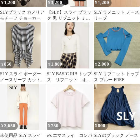
1,200
3,200
1,200
¥
¥
¥
SLYブラック カメリア
【SLY】スライ ブラッ
SLY ラメニット ノース
モチーフ チョーカー
ク 黒 リブニット ミニ
リーブ
ワンピース 半袖 ニッ
トワンピ
850
1,800
2,000
¥
¥
¥
SLY スライ ボーダー
SLY BASIC RIB トップ
SLY リブニット トップ
ノースリーブ カットソ
ス リブニット オフ
ス ブルー FREE
ーブラック×ホワイトコ
ホワイト
ットン素材
2,650
750
800
¥
¥
¥
未使用品 SLY スライ
e/s エマスライ コンパ
SLYのブラック ノース