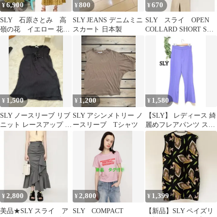
6,900
800
670
¥
¥
¥
SLY 石原さとみ 高
SLY JEANS デニムミニ
SLY スライ OPEN
嶺の花 イエロー 花柄
スカート 日本製
COLLARD SHORT SH
ノースリーブ ワンピー
（ライトパープル）S
ス ボウタイ
1,500
1,200
1,580
¥
¥
¥
SLY ノースリーブ リブ
SLY アシンメトリー ノ
【SLY】 レディース 綺
ニット レースアップ ブ
ースリーブ Tシャツ
麗めフレアパンツ スリ
ラック サイズ1
ット パープル (1)
2,800
2,800
1,399
¥
¥
¥
美品★SLY スライ ア
SLY COMPACT
【新品】SLY ペイズリ