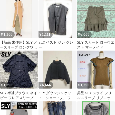
1,300
1,111
6,000
¥
¥
¥
【新品 未使用】SLY ノ
SLY ベスト ジレ グレ
SLY スカート ローウエ
ースリーブ ロングワン
ー
スト マーメイド
ピース リブ素材
1,290
6,666
1,290
¥
¥
¥
SLY 半袖ブラウス ネイ
SLY ダウンジャケッ
美品 SLY スライ フリ
ビー フレアスリーブ
ト ショート丈 フー
ルスリーブ リブニット
シャツ 袖フレアデザ
ドなし きれいめ ブ
トップス F ブラウン 配
イン
ラック ジャケット
色