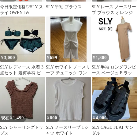
今日限定価格♡SLY ス
SLY 半袖 ブラウス
SLY レース ノースリー
ライ OWEN JW
ブ ブラウス オレンジ
STRAIGHT-A 24インチ
3,000
699
1,300
¥
¥
¥
SLY レディース 水着 3
SLY ホワイト ノースリ
SLY 半袖 ロングワンピ
点セット 幾何学柄 ビキ
ーブ チュニック ワンピ
ース ベージュ F ラップ
ニ ショートパンツ サイ
ース前ツイストデザイ
スカート クルーネック
ズM
ン
1,499
800
4,900
現在 ¥
¥
¥
SLY シャーリングトッ
SLY ノースリーブ Tシ
SLY CAGE FLAT サン
プス
ャツ ホワイト
ダル