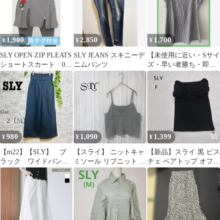
1,900
2,850
1,700
¥
¥
¥
SLY OPEN ZIP PLEATS
SLY JEANS スキニーデ
【未使用に近い・Sサイ
ショートスカート 0サ
ニムパンツ
ズ・早い者勝ち・即購
イズ
入OK・匿名配送】SLY
Tシャツ
980
1,090
1,399
¥
¥
¥
【m22】【SLY】 ブ
【スライ】 ニットキャ
【新品】スライ 黒 ビス
ラック ワイドパンツ
ミソール リブニット ビ
チェ ベアトップ オフシ
【2（M）】 良品 ゆ
スチェ 重ね着 コットン
ョル 夏トップス i6496
ったり
100%