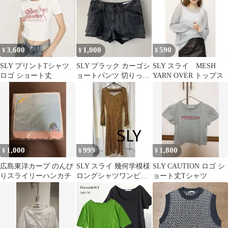
3,600
1,000
590
¥
¥
¥
SLY プリントTシャツ
SLY ブラック カーゴシ
SLY スライ MESH
ロゴ ショート丈
ョートパンツ 切りっぱ
YARN OVER トップス
なし サイズ2
1,000
999
1,800
¥
¥
¥
広島東洋カープ のんび
SLY スライ 幾何学模様
SLY CAUTION ロゴ シ
りスライリーハンカチ
ロングシャツワンピー
ョート丈Tシャツ
ス Sサイズ 美品