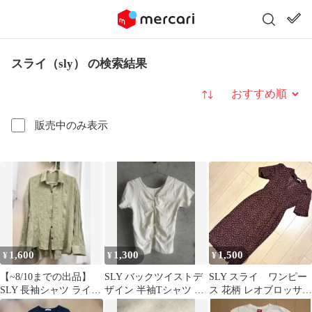
スライ（sly） の検索結果
並び替え
販売中のみ表示
1,600
1,300
1,500
¥
¥
¥
【~8/10までの出品】
SLY バックツイストデ
SLY スライ ワンピー
SLY 長袖シャツ ライト
ザイン 半袖Tシャツ ホ
ス 花柄 レオブロッサム
グリーン
ワイト
柄 スリット入り レ