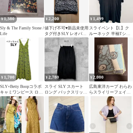
1,380
2,200
1,499
¥
¥
¥
Sly & The Family Stone /
値下げ不可♥新品未使用
スライベント【L】ク
Life
タグ付きSLY レオパー
ルーネック 半袖Tシャ
ド柄ニット
ツ ロゴプリント ブラッ
クカジュアル
1,700
2,780
2,000
¥
¥
¥
SLY×Betty Boopコラボ
スライ SLY スカート
広島東洋カープ わらわ
キャミワンピース ロン
ロング バックスリット
らスライリーフェイス
グ丈 ライトグリーンS
ブラック 綺麗め 黒 M
タオル