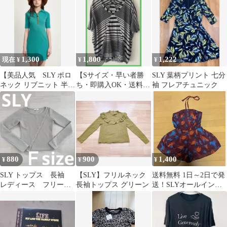
1,300
1,800
1,222
現在 ¥
¥
¥
【美品人気 SLY ポロ
【Sサイズ・早い者勝
SLY 葉柄プリント 七分
ネック リブニット 半袖
ち・即購入OK・送料
袖 フレアチュニック
トップス グリーン
込・匿名配送】SLY ボ
S】
ーダーカットソー
880
900
1,400
¥
¥
¥
SLY トップス 長袖
【SLY】フリルネック
送料無料 1日～2日で発
レディース フリーサ
長袖トップス グリーン
送！SLYオールインワ
イズ
ンベアトップショート
パーツ