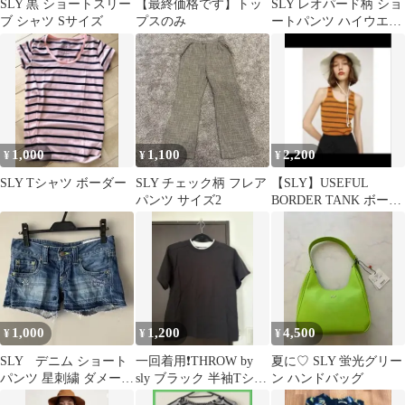
SLY 黒 ショートスリー
【最終価格です】トッ
SLY レオパード柄 ショ
ブ シャツ Sサイズ
プスのみ
ートパンツ ハイウエス
ト Y2K 海外ギャル
1,000
1,100
2,200
¥
¥
¥
SLY Tシャツ ボーダー
SLY チェック柄 フレア
【SLY】USEFUL
パンツ サイズ2
BORDER TANK ボーダ
ーリブタンクトップ
1,000
1,200
4,500
¥
¥
¥
SLY デニム ショート
一回着用❗️THROW by
夏に♡ SLY 蛍光グリー
パンツ 星刺繍 ダメージ
sly ブラック 半袖Tシャ
ン ハンドバッグ
加工 サイズ1
ツ