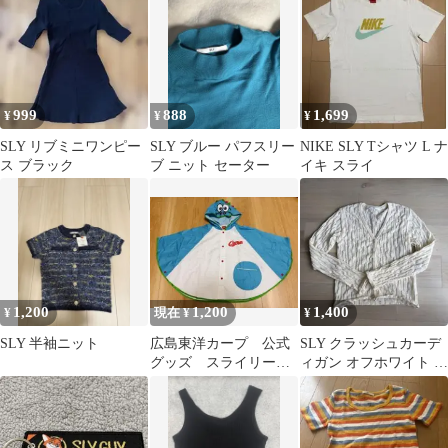
トロ
999
888
1,699
¥
¥
¥
SLY リブミニワンピー
SLY ブルー パフスリー
NIKE SLY Tシャツ L ナ
ス ブラック
ブ ニット セーター
イキ スライ
1,200
1,200
1,400
¥
現在 ¥
¥
SLY 半袖ニット
広島東洋カープ 公式
SLY クラッシュカーデ
グッズ スライリー
ィガン オフホワイト 長
キッズ レインコー
袖
ト ポンチョ