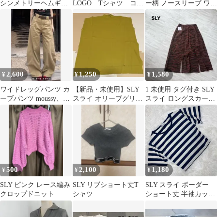
シンメトリーヘムギャ
LOGO Tシャツ コン
ー柄 ノースリーブ ワン
ザースカート サイズ2
パクトロゴTシャツ
ピース ブラック
グレー
ピンク
2,600
1,250
1,580
¥
¥
¥
ワイドレッグパンツ カ
【新品・未使用】SLY
1 未使用 タグ付き SLY
ーブパンツ moussy、
スライ オリーブグリー
スライ ロングスカート
SLY好き
ン ノースリーブニット
ゼブラ柄 スリット 0
フリー
500
2,100
1,180
¥
¥
¥
SLY ピンク レース編み
SLY リブショート丈T
SLY スライ ボーダー
クロップドニット
シャツ
ショート丈 半袖カット
ソー F