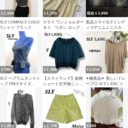
2,800
1,599
3,000
¥
¥
現在 ¥
SLY COMPACT LOGO
スライ ワンショルダー
美品スライSLYインデ
Tシャツ ブラック
タイ リボン ロングワ
ィゴデニムミニスカタ
ンピース リネン
イト 27インチマイクロ
y2k2000
700
1,380
2,850
¥
¥
¥
SLY ペプラムタンクト
【スライラング】総柄
✦極美品✦ 美しいドレ
ップ FREEサイズ
ショート丈半袖ニット
ープ◎ SLY LANG トッ
24A267
セーター黒ダークグリ
プス ノースリーブ
ーン 幾何学模様
1,090
2,500
600
¥
¥
¥