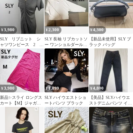
3,980
2,300
4,300
¥
¥
¥
SLY リブニット シ
SLY 長袖 リブカットソ
【新品未使用】SLY ブ
ャツワンピース 2 グ
ー ワンショルダールー
ラック バッグ
レー タグ付 シャー
ズトップス カットソ
リング
ー
3,980
1,899
4,800
¥
¥
¥
新品✨スライ ロングス
SLY ハイウエストショ
【美品】SLYハイウエ
カート【M】ジャガー
ートパンツ ブラック
ストデニムパンツ イン
ド Aライン 総柄 派手
ディゴ25インチ
夏 ポケット