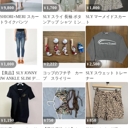
9,800
1,700
1,000
¥
¥
¥
SHIORI×MERI スカー
SLY スライ 長袖 ボタ
SLY マーメイドスカー
トライクパンツ
ンアップ シャツ ミント
ト
グリーン ブラウス 古着
春夏
1,000
2,222
2,500
¥
¥
¥
【美品】SLY JONNY
コップのフチ子 カー
SLY スウェット トレー
JW ANKLE SLIM デニ
プ スライリー
ナー
ム［26インチ］
1,190
750
850
¥
¥
¥