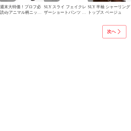
週末大特価！プロフ必
SLY スライ フェイクレ
SLY 半袖 シャーリング
読slyアニマル柄ニット
ザーショートパンツ 2
トップス ベージュ
カーディガン良品ヒョ
M イエロー
ウ柄1
次へ