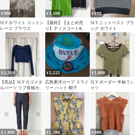
900
1,100
888
¥
¥
¥
SLY ホワイト コットン
【最終】【まとめ売
SLY ニットベスト ブラ
レース ブラウス
り】ディスコート&ス
ック ホワイト
ライ／半袖リブニット
カットソー M
2,300
2,222
1,000
¥
¥
¥
【美品】SLY ロゴメタ
広島東洋カープ スライ
SLY ボーダー 半袖 Tシ
ルパーツ リブ長袖カッ
リー ハット 帽子
ャツ
トソー ブルー
1,800
1,580
900
¥
¥
¥