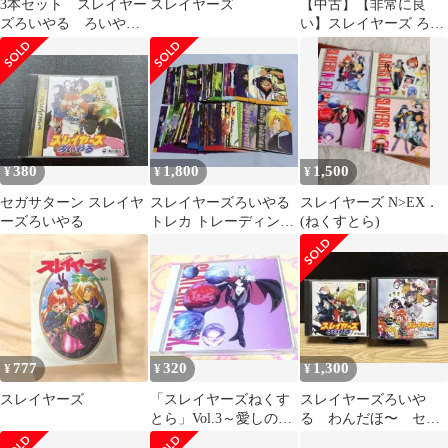
3本セット スレイヤー
スレイヤーズ
【中古】【非常に良
ズろいやる ろいやる2
い】スレイヤーズ ろい
わんだほ〜 ps1
やる2 p706p5g
380
1,800
1,500
¥
¥
¥
セガサターン スレイヤ
スレイヤーズろいやる
スレイヤーズ N>EX．
ーズろいやる
トレカ トレーディング
(ねくすとら)
カード
777
320
1,300
¥
¥
¥
スレイヤーズ
「スレイヤーズねくす
スレイヤーズろいや
とら」Vol.3～愛しの根
る わんだほ〜 セッ
性なし
ト ps1 ソフト