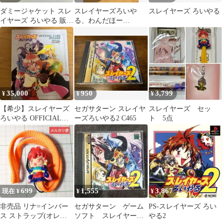
ダミージャケット スレ
スレイヤーズろいや
スレイヤーズ ろいやる
イヤーズ ろいやる 販促
る、わんだほー
展示用 セガサターン 非
PlayStation ソフト
売品
35,000
950
3,799
¥
¥
¥
【希少】スレイヤーズ
セガサターン スレイヤ
スレイヤーズ セッ
ろいやる OFFICIAL
ーズろいやる2 C465
ト 5点
CARD HOLDER
699
1,555
3,867
現在 ¥
¥
¥
非売品 リナ=インバー
セガサターン ゲーム
PS-スレイヤーズ ろい
ス ストラップ(オレン
ソフト スレイヤー
やる2