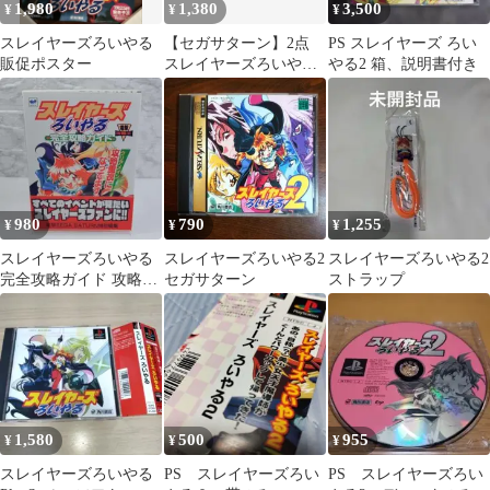
1,980
1,380
3,500
¥
¥
¥
スレイヤーズろいやる
【セガサターン】2点
PS スレイヤーズ ろい
販促ポスター
スレイヤーズろいやる
やる2 箱、説明書付き
1・2 帯有り
980
790
1,255
¥
¥
¥
スレイヤーズろいやる
スレイヤーズろいやる2
スレイヤーズろいやる2
完全攻略ガイド 攻略重
セガサターン
ストラップ
視になってます!!
1,580
500
955
¥
¥
¥
スレイヤーズろいやる
PS スレイヤーズろい
PS スレイヤーズろい