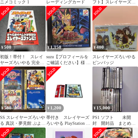
ニメコミック 1
レーディングカード
フト】スレイヤーズろ
いやる
500
1,150
400
¥
¥
¥
初版！帯付！ スレイ
suzu【プロフィールを
スレイヤーズろいやる
ヤーズろいやる 完全攻
ご確認ください】様 リ
ピンバッジ
略ガイド 攻略重視にな
クエスト 3点 まとめ商
ってます!!
品
580
1,200
15,000
¥
¥
¥
SS スレイヤーズろいや
帯付き スレイヤーズ
PS1 ソフト 未開
る 真説・夢見館 ぷよぷ
ろいやる PlayStation ソ
封 開封品 まとめ
よ通 エアーズアドベン
フト
PlayStation プレステ
チャー