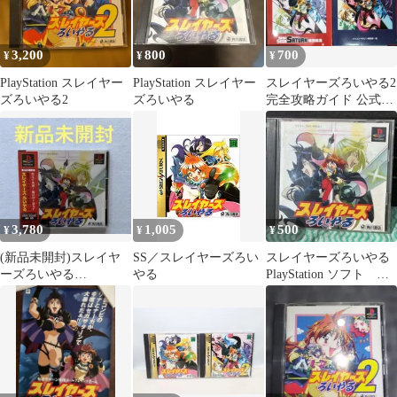
3,200
800
700
¥
¥
¥
PlayStation スレイヤー
PlayStation スレイヤー
スレイヤーズろいやる2
ズろいやる2
ズろいやる
完全攻略ガイド 公式攻
略ガイドブック ２冊セ
ット
3,780
1,005
500
¥
¥
¥
(新品未開封)スレイヤ
SS／スレイヤーズろい
スレイヤーズろいやる
ーズろいやる
やる
PlayStation ソフト 動
PlayStation ソフト
作未確認