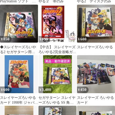
PlayStation ソフト 角
やる２ 帯のみ
やる2 ディスクのみ
川書店 Slayers
850
699
600
¥
¥
¥
◆スレイヤーズろいや
【中古】 スレイヤーズ
スレイヤーズろいやる
る2 セガサターン用ソ
ろいやる2完全攻略ガイ
フト 1
ド (電撃攻略王) / メデ
ィアワークス / メディ
アワークス
600
3,400
450
¥
¥
¥
スレイヤーズろいやる
セガサターン スレイヤ
スレイヤーズ ろいやる
カード 1998年 ジャパン
ーズろいやる SS 角川
カード
カードフェスティバル
書店 動作確認済 レトロ
非売品
ゲーム