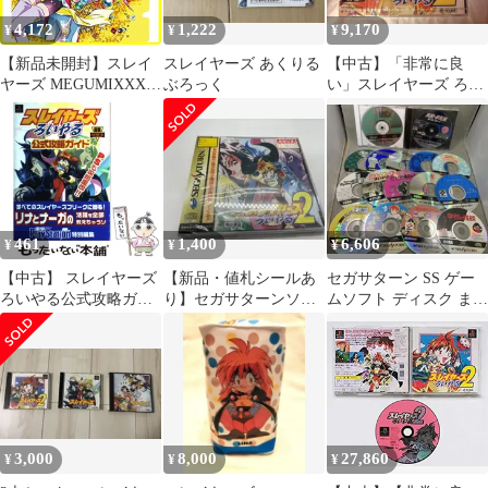
4,172
1,222
9,170
¥
¥
¥
【新品未開封】スレイ
スレイヤーズ あくりる
【中古】「非常に良
ヤーズ MEGUMIXXX
ぶろっく
い」スレイヤーズ ろい
林原めぐみ 形式: CD
やる2
461
1,400
6,606
¥
¥
¥
【中古】 スレイヤーズ
【新品・値札シールあ
セガサターン SS ゲー
ろいやる公式攻略ガイ
り】セガサターンソフ
ムソフト ディスク まと
ド (電撃攻略王) / メデ
ト スレイヤーズろいや
め売り 16枚セット
ィアワークス / メディ
る2
アワークス
3,000
8,000
27,860
¥
¥
¥