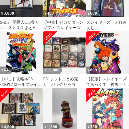
3,000
400
680
¥
¥
¥
Stella | 即購入OK様 リ
【中古】セガサターン
スレイヤーズ ぷれみ
クエスト 4点 まとめ商
ソフト スレイヤーズろ
あむ
品
いやる
640
15,000
899
¥
¥
¥
【中古】攻略本PS
PS1ソフトまとめ売
【初版】スレイヤーズ
≪RPG(ロールプレイン
り バラ売り不可
でらっくす 神坂一 /
グゲーム)≫ PS スレイ
あらいずみるい / スレ
ヤーズろいやる 公式攻
イヤーズ!
略ガイド
4,000
1,500
350
¥
¥
¥