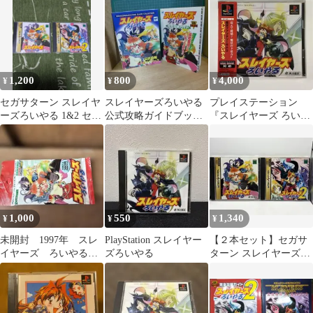
1,200
800
4,000
¥
¥
¥
セガサターン スレイヤ
スレイヤーズろいやる
プレイステーション
ーズろいやる 1&2 セッ
公式攻略ガイドブッ
『スレイヤーズ ろいや
ト ソフト
ク、他 計2冊
る』※未開封品
1,000
550
1,340
¥
¥
¥
未開封 1997年 スレ
PlayStation スレイヤー
【２本セット】セガサ
イヤーズ ろいやる
ズろいやる
ターン スレイヤーズろ
10枚入り ブロッコリー
いやる 1・2 SS