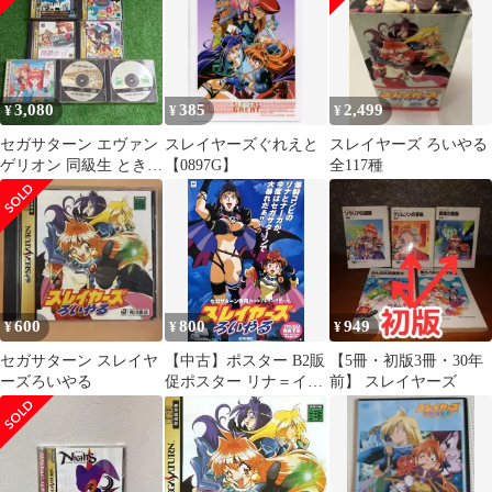
3,080
385
2,499
¥
¥
¥
セガサターン エヴァン
スレイヤーズぐれえと
スレイヤーズ ろいやる
ゲリオン 同級生 ときめ
【0897G】
全117種
きメモリアル スレイヤ
ーズ
600
800
949
¥
¥
¥
セガサターン スレイヤ
【中古】ポスター B2販
【5冊・初版3冊・30年
ーズろいやる
促ポスター リナ＝イン
前】 スレイヤーズ
バース＆白蛇のナーガ
「SSソフト スレイヤー
ズろいやる」