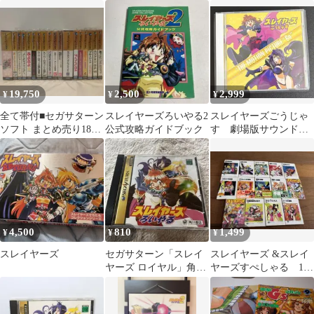
ジ) スレイヤーズろい
ズ ろいやる2
やる2
19,750
2,500
2,999
¥
¥
¥
全て帯付■セガサターン
スレイヤーズろいやる2
スレイヤーズごうじゃ
ソフト まとめ売り18本
公式攻略ガイドブック
す 劇場版サウンドト
セット 未開封レア物あ
ラック 林原めぐみ
り
川村万梨阿 服部隆之
4,500
810
1,499
¥
¥
¥
スレイヤーズ
セガサターン「スレイ
スレイヤーズ &スレイ
ヤーズ ロイヤル」角川
ヤーズすぺしゃる 14
書店
冊セット 神坂一