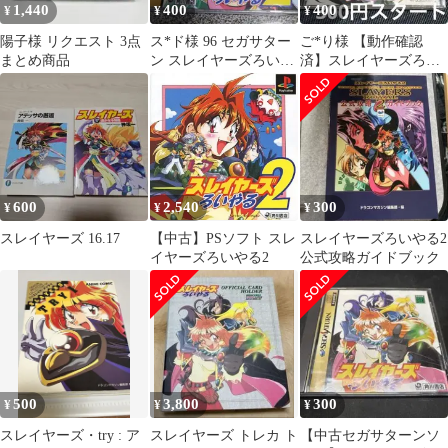
1,440
400
400
¥
¥
¥
陽子様 リクエスト 3点
ス*ド様 96 セガサター
ご*り様 【動作確認
まとめ商品
ン スレイヤーズろいや
済】スレイヤーズろい
る2
やる PlayStation 【300
円
600
2,540
300
¥
¥
¥
スレイヤーズ 16.17
【中古】PSソフト スレ
スレイヤーズろいやる2
イヤーズろいやる2
公式攻略ガイドブック
500
3,800
300
¥
¥
¥
スレイヤーズ・try : ア
スレイヤーズ トレカ ト
【中古セガサターンソ