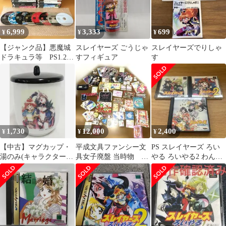
6,999
3,333
699
¥
¥
¥
【ジャンク品】悪魔城
スレイヤーズ ごうじゃ
スレイヤーズでりしゃ
ドラキュラ等 PS1.2ソ
すフィギュア
す
フト39本+おまけ
1,730
12,000
2,400
¥
¥
¥
【中古】マグカップ・
平成文具ファンシー文
PS スレイヤーズ ろい
湯のみ(キャラクター)
具女子廃盤 当時物 激
やる ろいやる2 わんだ
リナ＆ナーガ 蓋付き湯
レア 新品未使用多数
ほ～ 3本セット 動作確
のみ 「SSソフト スレ
60点おまけ付き
認済
イヤーズろいやる」 ソ
フマップ特典