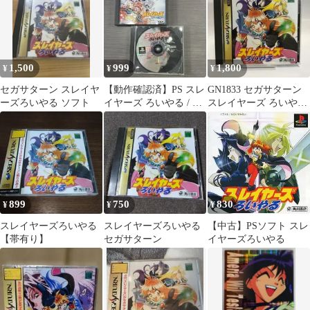
1,500
999
1,800
¥
¥
¥
セガサターン スレイヤ
【動作確認済】PS スレ
GN1833 セガサターン
ーズろいやる ソフト
イヤーズ ろいやる / わ
スレイヤーズ ろいやる
んだほー 2本セット 欠
ゲームソフト
品あり
899
750
830
¥
¥
¥
スレイヤーズろいやる
スレイヤーズろいやる
【中古】PSソフト スレ
【帯有り】
セガサターン
イヤーズろいやる