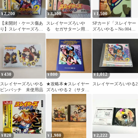
2,200
3,300
1,500
¥
¥
¥
【未開封・ケース傷あ
スレイヤーズろいや
SPカード「スレイヤー
り】スレイヤーズろい
る セガサターン用ソ
ズろいやる～No.004」
やる２ セガサターン
フト 未開封
アメリア
430
800
1,012
¥
¥
¥
スレイヤーズろいやる
★攻略本★スレイヤー
スレイヤーズろいやる2
ピンバッチ 未使用品
ズろいやる２（サター
ン版）公式攻略ガイド
ブック★送料込み★
820
1,980
2,222
¥
¥
¥