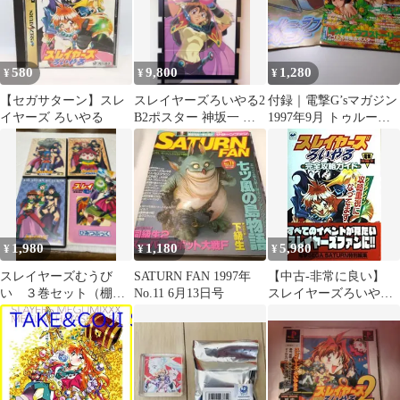
580
9,800
1,280
¥
¥
¥
【セガサターン】スレ
スレイヤーズろいやる2
付録｜電撃G’sマガジン
イヤーズ ろいやる
B2ポスター 神坂一 あ
1997年9月 トゥルー・
らいずみるい
ラブストーリー ジー
ズマガジン
1,980
1,180
5,980
¥
¥
¥
スレイヤーズむうび
SATURN FAN 1997年
【中古-非常に良い】
い ３巻セット（棚４
No.11 6月13日号
スレイヤーズろいやる
３）
完全攻略ガイド 攻略重
視になってます!! (電撃
攻略王)