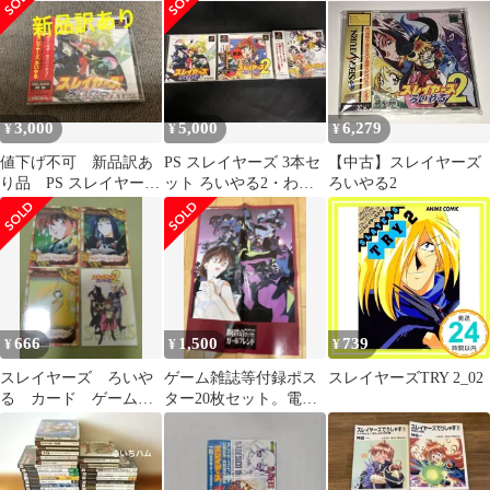
3,000
5,000
6,279
¥
¥
¥
値下げ不可 新品訳あ
PS スレイヤーズ 3本セ
【中古】スレイヤーズ
り品 PS スレイヤー
ット ろいやる2・わん
ろいやる2
ズ ろいやる プレイ
だほ〜未開封・新品 ろ
ステーション
いやる
666
1,500
739
¥
¥
¥
スレイヤーズ ろいや
ゲーム雑誌等付録ポス
スレイヤーズTRY 2_02
る カード ゲーム
ター20枚セット。電撃
非売品
セガサターン、G’sエン
ジンなど