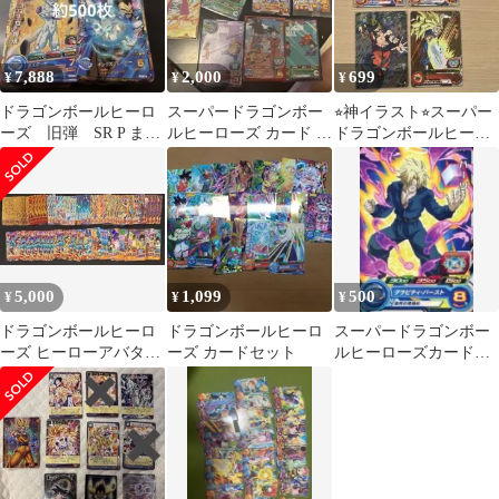
7,888
2,000
699
¥
¥
¥
ドラゴンボールヒーロ
スーパードラゴンボー
⭐︎神イラスト⭐︎スーパー
ーズ 旧弾 SR P まと
ルヒーローズ カード 6
ドラゴンボールヒーロ
め売り
枚セット
ーズ 孫悟空 ベジット 4
枚セット
5,000
1,099
500
¥
¥
¥
ドラゴンボールヒーロ
ドラゴンボールヒーロ
スーパードラゴンボー
ーズ ヒーローアバター
ーズ カードセット
ルヒーローズカードグ
カード 88枚 バインダー
ミ19 ハーツ
グミ