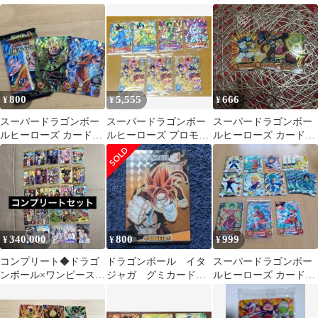
枚セット
ット
ミカード
800
5,555
666
¥
¥
¥
スーパードラゴンボー
スーパードラゴンボー
スーパードラゴンボー
ルヒーローズ カード2
ルヒーローズ プロモー
ルヒーローズ カード3
枚+シールセット
ションカード まとめ
枚セット
売り
340,000
800
999
¥
¥
¥
コンプリート◆ドラゴ
ドラゴンボール イタ
スーパードラゴンボー
ンボール×ワンピース
ジャガ グミカード
ルヒーローズ カードセ
◆【ジャンプ40周年記
ゴジータ まとめ買い
ット
念グミカード】
割引有り