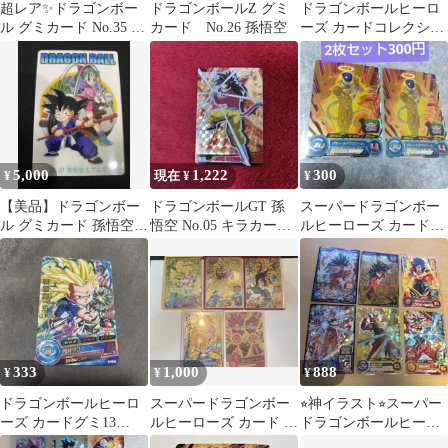
超レア✨ドラゴンボー
ドラゴンボールZ グミ
ドラゴンボールヒーロ
ル グミカード No.35 ギ
カード No.26 孫悟空
ーズ カードコレクショ
ニュー特戦隊
ン カード付き
5,000
1,222
300
¥
現在 ¥
¥
【美品】ドラゴンボー
ドラゴンボールGT 孫
スーパードラゴンボー
ル グミカード 孫悟空＆
悟空 No.05 キラカー
ルヒーローズ カード
ブルマ NO.21
ド グミ
グミ ゴールデンフリー
ザ 2枚セット
333
1,000
888
¥
¥
¥
ドラゴンボールヒーロ
スーパードラゴンボー
⭐︎神イラスト⭐︎スーパー
ーズ カードグミ13
ルヒーローズ カード 5
ドラゴンボールヒーロ
JPBC3-05 孫悟空GT
枚セット
ーズ 孫悟空 カード6枚