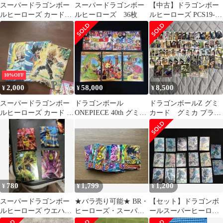
スーパードラゴンボー
スーパードラゴンボー
【中古】ドラゴンボー
ルヒーローズ カードセ
ルヒーローズ 36枚
ルヒーローズ PCS19-
ット グミ
03[P]：時の界王神
10%OFF
2,000
58,000
8,500
¥
¥
¥
スーパードラゴンボー
ドラゴンボール
ドラゴンボールZ グミ
ルヒーローズ カード 3
ONEPIECE 40th グミカ
カード グミカ プラカ
枚セット
ード プラスチックカー
ード 60枚 まとめ売り
ド
ダブりあり
780
1,799
1,200
¥
¥
¥
スーパードラゴンボー
★バラ売り可能★ BR・
【セット】ドラゴンボ
ルヒーローズ ウエハー
ヒーローズ・スーパー
ールスーパーヒーロー
スカード 4枚セット
ヒーローズ★ドラゴン
ズ カード