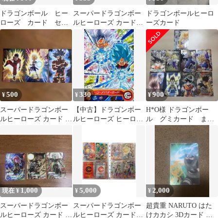
ドラゴンボール ヒー
スーパードラゴンボー
ドラゴンボールヒーロ
ローズ カード セッ
ルヒーローズ カード3
ーズカード
ト‼️
枚セット
500
330
900
¥
¥
¥
スーパードラゴンボー
【中古】ドラゴンボー
H*O様 ドラゴンボー
ルヒーローズ カード 3
ルヒーローズ ヒーロー
ル グミカード まと
枚セット
アバターカード/サイヤ
め売り
人(男)・孫悟空(極)
1,000
5,000
2,000
現在 ¥
¥
¥
スーパードラゴンボー
スーパードラゴンボー
超貴重 NARUTO はた
ルヒーローズ カード 3
ルヒーローズ カードセ
けカカシ 3Dカード グ