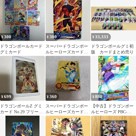
セット
300
300
33,333
¥
¥
¥
ドラゴンボールカード
スーパードラゴンボー
ドラゴンボールグミ初
グミカード
ルヒーローズカードグ
版 カードまとめ売り
ミ20 PCS20-09 ジレン
699
360
880
¥
¥
¥
ドラゴンボールZ グミ
スーパードラゴンボー
【中古】ドラゴンボー
カード No.29 フリーザ
ルヒーローズカードゴ
ルヒーローズ PBC-
3Dカード Freeza
ジータBR
08[P]：人造人間18号