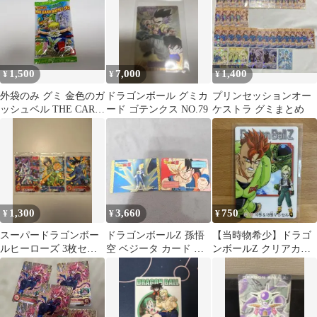
1,500
7,000
1,400
¥
¥
¥
外袋のみ グミ 金色のガ
ドラゴンボール グミカ
プリンセッションオー
ッシュベル THE CARD
ード ゴテンクス NO.79
ケストラ グミまとめ
BATTLE 遺跡激闘編
1,300
3,660
750
¥
¥
¥
スーパードラゴンボー
ドラゴンボールZ 孫悟
【当時物希少】ドラゴ
ルヒーローズ 3枚セッ
空 ベジータ カード グ
ンボールZ クリアカー
ト
ミカード BANDAI 1992
ド NO68 16号 18号 VS
年
セル