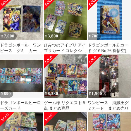
ボール カード
7,000
3,800
700
¥
¥
¥
ドラゴンボール ワン
ひみつのアイプリ アイ
ドラゴンボールZ カー
ピース グミ カー
プリカード コレクショ
ド グミNo.26 孫悟空(超
ド 2枚セット エー
ングミvol 5 5枚セット
サイヤ人)
ス ベジット
890
8,330
1,500
¥
¥
¥
ドラゴンボールヒーロ
ゲーム様 リクエスト 5
ワンピース 海賊王グ
ーズカード
点 まとめ商品
ミカード まとめ売り