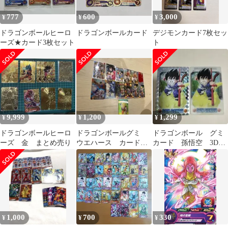
777
600
3,000
¥
¥
¥
ドラゴンボールヒーロ
ドラゴンボールカード
デジモンカード7枚セッ
ーズ★カード3枚セット
ト
9,999
1,200
1,299
¥
¥
¥
ドラゴンボールヒーロ
ドラゴンボールグミ
ドラゴンボール グミ
ーズ 金 まとめ売り
ウエハース カード計
カード 孫悟空 3Dカ
13枚セット
ード ホログラム
1,000
700
330
¥
¥
¥