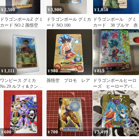
2,500
3,900
1,850
¥
¥
¥
ドラゴンボールZ グミ
ドラゴンボール グミカ
ドラゴンボール グミ
カード NO.2 孫悟空
ード NO.100
カード 38 ブルマ 赤
1,111
980
819
¥
¥
¥
ワンピース グミカ
孫悟空 プロモ レア
ドラゴンボールヒーロ
No.29 ルフィ＆クンフ
ーズ ヒーローアバタ
ージュゴン 3Dカード
ーカード グミ ゴジ
ータ ブロリー
600
700
3,499
¥
¥
¥