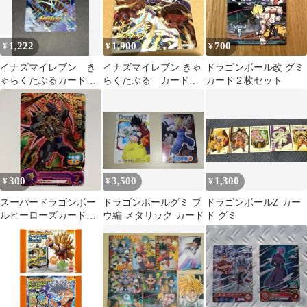
1,222
1,900
700
¥
¥
¥
イナズマイレブン き
イナズマイレブン きゃ
ドラゴンボール改 グミ
ゃらくたぶるカードグ
らくたぶる カードグ
カード２枚セット
ミ まとめ売り イナ
ミ SHR-1 シークレット
イレ
難あり
300
3,500
1,300
¥
¥
¥
スーパードラゴンボー
ドラゴンボールグミ ブ
ドラゴンボールZ カー
ルヒーローズカードグ
ウ編 メタリック カード
ド グミ
ミ19 超一星龍:ゼノ