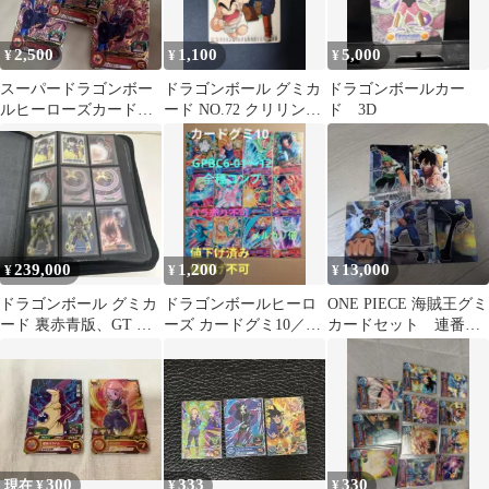
2,500
1,100
5,000
¥
¥
¥
スーパードラゴンボー
ドラゴンボール グミカ
ドラゴンボールカー
ルヒーローズカードグ
ード NO.72 クリリン＆
ド 3D
ミ19ゴジータ:ゼノ
ブルマ＆孫悟空VSブル
ー将軍
239,000
1,200
13,000
¥
¥
¥
ドラゴンボール グミカ
ドラゴンボールヒーロ
ONE PIECE 海賊王グミ
ード 裏赤青版、GT コ
ーズ カードグミ10／
カードセット 連番
ンプリート
GPBC6 全種コンプ／バ
3D仕様
ラ売り不可
300
333
330
現在 ¥
¥
¥