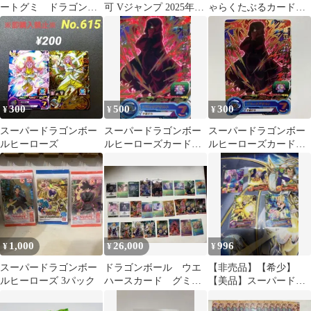
ートグミ ドラゴンボ
可 Vジャンプ 2025年12
ゃらくたぶるカードグ
ールイタジャガ シー
月号 付録3点セット
ミ SHR-1
クレット
300
500
300
¥
¥
¥
スーパードラゴンボー
スーパードラゴンボー
スーパードラゴンボー
ルヒーローズ
ルヒーローズカードグ
ルヒーローズカードグ
ミ19の黒衣 ナメック
ミ19 黒衣のナメック戦
戦士(箔押し)
士
1,000
26,000
996
¥
¥
¥
スーパードラゴンボー
ドラゴンボール ウエ
【非売品】【希少】
ルヒーローズ 3パック
ハースカード グミカ
【美品】スーパードラ
ード 130枚超え
ゴンボールヒーローズ
カード 5枚セット