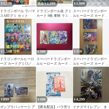
1,500
2,499
1,000
¥
現在 ¥
¥
ドラゴンボール ラバマ
ドラゴンボール改 グミ
スーパードラゴンボー
スARTグミ セット
カード 8枚 東映 ラミネ
ルヒーローズ カード2
ートカード 孫悟飯 映画
枚セット
1,500
300
350
¥
¥
¥
ドラゴンボールヒーロ
スーパードラゴンボー
スーパードラゴンボー
ーズ カードグミ13／
ルヒーローズ カード3
ルヒーローズ カード 3
JPBC3 全種コンプ／バ
枚セット
枚セット
ラ売り不可
899
300
4,299
¥
¥
¥
ガンプラパッケージ ア
【匿名配送】バラ売り
イナズマイレブン き