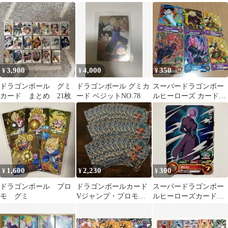
3Dカード No.130
グミ 20 5枚セット
ット ドラゴンボールヒ
ーローズ
3,900
4,000
350
¥
¥
¥
ドラゴンボール グミ
ドラゴンボール グミカ
スーパードラゴンボー
カード まとめ 21枚
ード ベジットNO.78
ルヒーローズ カードグ
ミ 21枚セット
1,600
2,230
300
¥
¥
¥
ドラゴンボール プロ
ドラゴンボールカード
スーパードラゴンボー
モ グミ
Vジャンプ・プロモカ
ルヒーローズカードグ
ード9周年・CP・カー
ミ20 PCS20-07 ヒット
ドグミシークレット