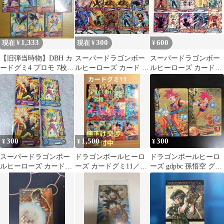
1,333
300
600
現在 ¥
現在 ¥
¥
【旧弾当時物】DBH カ
スーパードラゴンボー
スーパードラゴンボー
ードグミ4 プロモ 7枚セ
ルヒーローズ カード グ
ルヒーローズ カードグ
ット ドラゴンボールヒ
ミ 10枚セット⭕️
ミ20 １０種セット
ーローズ
300
1,500
300
¥
¥
¥
スーパードラゴンボー
ドラゴンボールヒーロ
ドラゴンボールヒーロ
ルヒーローズ カード
ーズ カードグミ11／
ーズ gdpbc 孫悟空 グミ
グミ 20 ４枚セット
JPBC1 全種コンプ／バ
プロモ
ラ売り不可