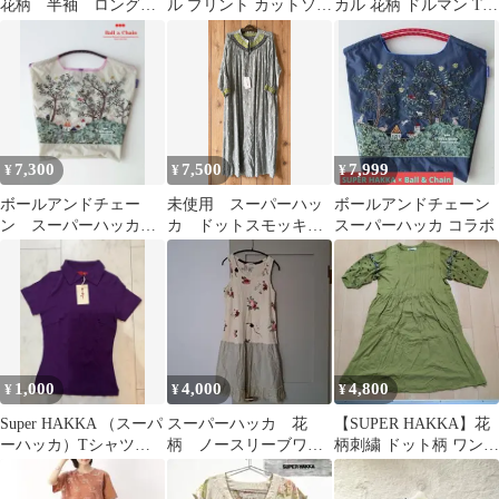
花柄 半袖 ロングT
ル プリント カットソー
カル 花柄 ドルマン Tシ
シャツ ホワイト
ゆったり 五分袖 Tシャ
ャツ 半袖 カットソー
ツ C
ワイド
7,300
7,500
7,999
¥
¥
¥
ボールアンドチェー
未使用 スーパーハッ
ボールアンドチェーン
ン スーパーハッカ
カ ドットスモッキン
スーパーハッカ コラボ
super hakka Ｍサイズ
グワンピース
正規品
1,000
4,000
4,800
¥
¥
¥
Super HAKKA （スーパ
スーパーハッカ 花
【SUPER HAKKA】花
ーハッカ）Tシャツ
柄 ノースリーブワン
柄刺繍 ドット柄 ワンピ
パープル
ピース
ース グリーン