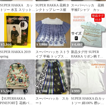
SUPER HAKKA カッ
SUPER HAKKA 花柄タ
スーパーハッカ 花柄
トソー 水玉 スリット
ンクトップ レース裾
半袖Tシャツ カット
切替 グレー
ソー 異素材MIX ゆっ
たりめ
5,000
3,980
4,480
¥
¥
¥
SUPER HAKKA 2019
スーパーハッカ ストラ
新品タグ付 SUPER
spring
イプ 半袖 トップス レ
HAKKA リボン柄 Tシ
ース装飾
ャツ カットソー F
5,500
2,500
999
¥
¥
¥
【SUPERHAKKA
スーパーハッカ スカ
SUPER HAKKA 白カッ
PINEFORT】花柄バッ
ート
トソー 綿100% 襟レー