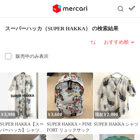
スーパーハッカ（SUPER HAKKA） の検索結果
並び替え
販売中のみ表示
3,980
3,600
2,000
¥
¥
現在 ¥
SUPER HAKKA【スー
SUPER HAKKA × PINE
SUPER HAKKA シャツ
パーハッカ】シャツワ
FORT リュックサック
ンピース 花柄 綿 羽