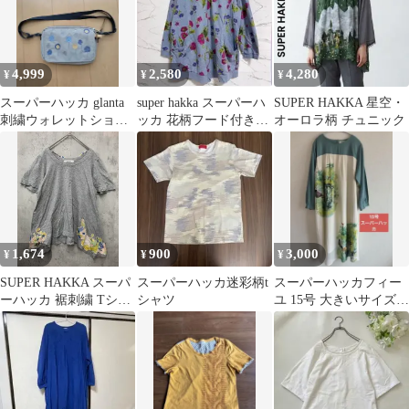
4,999
2,580
4,280
¥
¥
¥
スーパーハッカ glanta
super hakka スーパーハ
SUPER HAKKA 星空・
刺繍ウォレットショル
ッカ 花柄フード付きパ
オーロラ柄 チュニック
ダーバッグ
ーカー 花柄パーカー
1,674
900
3,000
¥
¥
¥
SUPER HAKKA スーパ
スーパーハッカ迷彩柄t
スーパーハッカフィー
ーハッカ 裾刺繍 Tシャ
シャツ
ユ 15号 大きいサイズ
ツ グレー ■◆ レディー
ロングワンピース 2XL
ス