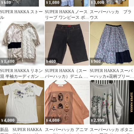
680
1,080
3,000
¥
¥
¥
SUPER HAKKA ストー
SUPER HAKKA ノース
スーパーハッカ ブラ
ル
リーブ ワンピース ボー
ウス
ダー パッチワーク
1,400
400
900
¥
¥
¥
SUPER HAKKA リネン
SUPER HAKKA（スー
SUPER HAKKA スーパ
混 半袖カーディガン パ
パーハッカ）デニム ハ
ーハッカ⭐︎花柄プリーツ
ッチワーク風 異素材
ーフパンツ / ハーフジ
スカート
ーンズ
4,000
4,080
2,999
¥
¥
¥
新品 SUPER HAKKA
スーパーハッカ アニマ
スーパーハッカ ボタニ