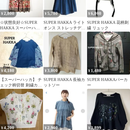
2,800
5,780
6,800
¥
¥
¥
☆状態良好☆SUPER
SUPER HAKKA ライト
SUPER HAKKA 花柄刺
HAKKA スーパーハッ
オンス ストレッチデニ
繍 リュック
カ スカート
ムギャザーパンツ 15号
4,180
3,000
1,480
¥
¥
¥
【スーパーハッカ】 チ
SUPER HAKKA 長袖カ
SUPER HAKKAパーカ
ェック柄切替 刺繍カッ
ットソー
ー
トソー プルオーバー コ
ットンリネン
4,200
2,900
3,899
¥
¥
¥