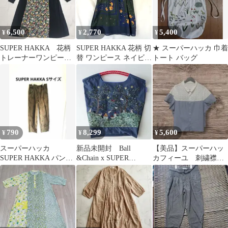
6,500
2,770
5,400
¥
¥
¥
SUPER HAKKA 花柄
SUPER HAKKA 花柄 切
★ スーパーハッカ 巾着
トレーナーワンピー
替 ワンピース ネイビー
トート バッグ
ス ロング丈
フラワー ゆったり
790
8,299
5,600
¥
¥
¥
スーパーハッカ
新品未開封 Ball
【美品】スーパーハッ
SUPER HAKKA パン
&Chain x SUPER
カフィーユ 刺繍襟
ツ カーキ 綿100 フ
HAKKA ネイビー
ブラウス 21号 夏
ルレングス