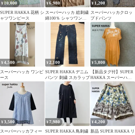
10,000
6,980
1,200
¥
¥
¥
SUPER HAKKA 花柄 シ
スーパーハッカ 総刺繍
スーパーハッカクロッ
ャツワンピース
綿100％ シャツワンピ
プドパンツ
ース チュニック ピンタ
ック
4,500
2,100
5,800
¥
¥
¥
スーパーハッカ ワンピ
SUPER HAKKA デニム
【新品タグ付】SUPER
ース
パンツ 刺繍 スカラップ
HAKKA スーパーハッ
カ 刺繍ワンピース マス
タード
3,500
7,980
4,200
¥
¥
¥
スーパーハッカフィー
SUPER HAKKA 鳥刺繍
新品 SUPER HAKKA リ