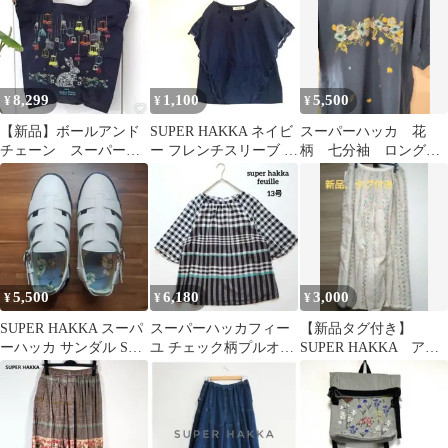
8,299
1,100
5,500
¥
¥
¥
【新品】ボールアンド
SUPER HAKKA ネイビ
スーパーハッカ 花
チェーン スーパーハ
ー フレンチスリーブ T
柄 七分袖 ロングワ
ッカ ランプとうさ
シャツ レース
ンピース
ぎ バッグ M 正規品
5,500
6,180
3,000
¥
¥
¥
SUPER HAKKA スーパ
スーパーハッカフィー
【新品タグ付き】
ーハッカ サンダル Sサ
ユ チェック柄プルオー
SUPER HAKKA アイ
イズ 新品未使用 ホワイ
バーブラウス13号
ボリー刺繍フレアスカ
ト
ート