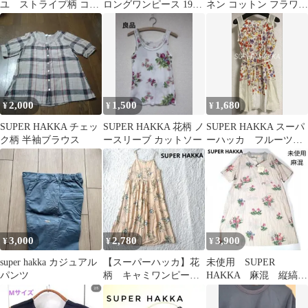
ユ ストライプ柄 コッ
ロングワンピース 19号
ネン コットン フラワー
トンカットソー ネイビ
大きいサイズ 黒
ガウチョパンツ F
ー １９号
2,000
1,500
1,680
¥
¥
¥
SUPER HAKKA チェッ
SUPER HAKKA 花柄 ノ
SUPER HAKKA スーパ
ク柄 半袖ブラウス
ースリーブ カットソー
ーハッカ フルーツ柄
ワンピース M
3,000
2,780
3,900
¥
¥
¥
super hakka カジュアル
【スーパーハッカ】花
未使用 SUPER
パンツ
柄 キャミワンピー
HAKKA 麻混 縦縞花
ス ロング フレア
柄 シャツワンピー
サーモンピンク
ス スーパーハッカ