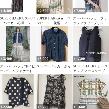
4,400
2,300
7,900
¥
¥
¥
SUPER HAKKA スーパ
SUPER HAKKA★ ワ
スーパーハッカ フラ
ーハッカ 花柄 シャ
ンピース 花柄 フラ
ッフフラワープリント
ツワンピース 黒
ワー ナチュラル ゆ
裏毛カーディガン
ったりサイズ
3,400
3,000
1,300
¥
¥
¥
スーパーハッカ/ネイビ
スーパーハッカ ぶら
SUPER HAKKA レース
ー /デニムジャケット /
アップ ノースリーブ ブ
ジッパー付/ストレッチ/
ラウス
極美品
2,580
3,700
1,680
¥
¥
¥