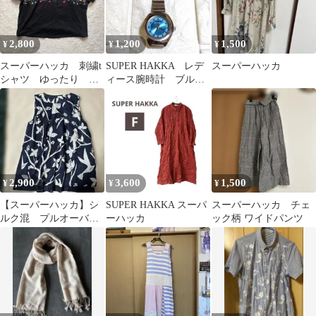
2,800
1,200
1,500
¥
¥
¥
スーパーハッカ 刺繍t
SUPER HAKKA レデ
スーパーハッカ
シャツ ゆったり 大
ィース腕時計 ブルー
きめ
文字盤 アナログクォ
ーツ
2,900
3,600
1,500
¥
¥
¥
【スーパーハッカ】シ
SUPER HAKKA スーパ
スーパーハッカ チェ
ルク混 プルオーバ
ーハッカ
ック柄 ワイドパンツ
ー ブラウス タンク
トップ