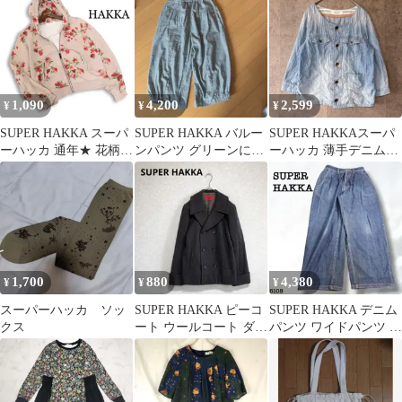
ピース
ー 白色
ー
1,090
4,200
2,599
¥
¥
¥
SUPER HAKKA スーパ
SUPER HAKKA バルー
SUPER HAKKAスーパ
ーハッカ 通年★ 花柄
ンパンツ グリーンにホ
ーハッカ 薄手デニムジ
総柄 ジップ スウェット
ワイトストライプ
ャケット 七分袖ライト
フーディー パーカー
アウター
Sz.F レディース
1,700
880
4,380
¥
¥
¥
スーパーハッカ ソッ
SUPER HAKKA ピーコ
SUPER HAKKA デニム
クス
ート ウールコート ダブ
パンツ ワイドパンツ 腰
ルジャケット ブラウン
ゴム S 5108
F