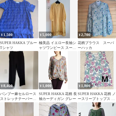
クパック リュック コー
ス 半袖 スーパーハッカ
デュラ
#26-0312
1,500
5,000
2,700
¥
¥
¥
SUPER HAKKA ブルー
極美品 イエロー長袖シ
花柄ブラウス スーパ
Tシャツ
ャツワンピース スーパ
ーハッカ
ーハッカ F
8,400
1,000
1,800
¥
¥
¥
バンブー麻セルロース
SUPER HAKKA 花柄 長
SUPER HAKKA 花柄 ノ
ストレッチテーパード
袖カーディガン グレー
ースリーブトップス カ
パンツ スーパーハッ
ットソー Mサイズ
カ