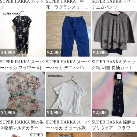
SUPER HAKKA カット
SUPER HAKKA 星
SUPER HAKKA ライト
ソー
花 ラグランスリー
デニムパンツ
ブ トップス チュニ
ック 半袖
4,900
2,300
3,900
¥
¥
¥
SUPER HAKKA スーパ
SUPER HAKKA スーパ
SUPER HAKKA チェッ
ーハッカ フラワー 刺繍
ーハッカ デニムパンツ
ク柄 刺繍 長袖カットソ
花柄ワンピース
ウエストゴム あったか
ー
い
1,900
3,980
2,800
¥
¥
¥
SUPER HAKKA 海の生
SUPER HAKKA スーパ
SUPER HAKKA 綿麻エ
き物柄マルチカラー長
ーハッカ チュール刺繍
ブリウェア フラワー
袖アシンメトリーワン
プリーツ切替カットソ
ジャガードアームカバ