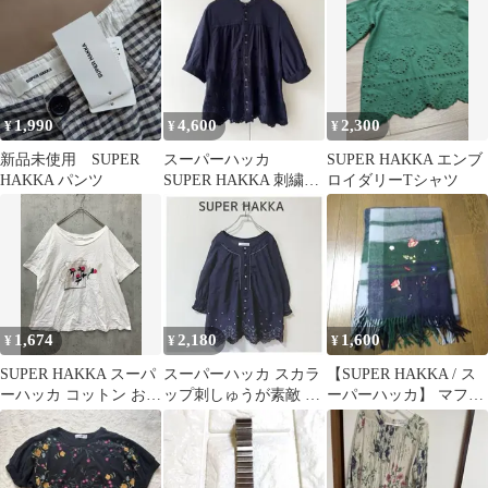
織 半袖
1,990
4,600
2,300
¥
¥
¥
新品未使用 SUPER
スーパーハッカ
SUPER HAKKA エンブ
HAKKA パンツ
SUPER HAKKA 刺繍入
ロイダリーTシャツ
りブラウス ネイビー
系 美品
1,674
2,180
1,600
¥
¥
¥
SUPER HAKKA スーパ
スーパーハッカ スカラ
【SUPER HAKKA / ス
ーハッカ コットン お花
ップ刺しゅうが素敵 裾
ーパーハッカ】 マフラ
刺繍 Tシャツ 白 ■◆ レ
もとエレガント ふんわ
ー チェック ストール
ディース
りブラウス