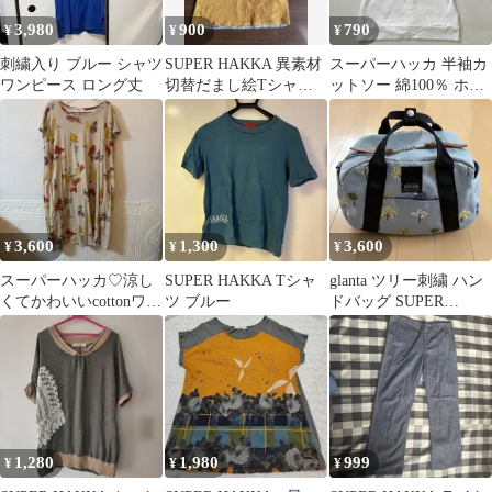
3,980
900
790
¥
¥
¥
刺繍入り ブルー シャツ
SUPER HAKKA 異素材
スーパーハッカ 半袖カ
ワンピース ロング丈
切替だまし絵Tシャツ
ットソー 綿100％ ホワ
日本製 カットソー
イト
3,600
1,300
3,600
¥
¥
¥
スーパーハッカ♡涼し
SUPER HAKKA Tシャ
glanta ツリー刺繍 ハン
くてかわいいcottonワン
ツ ブルー
ドバッグ SUPER
ピース1回着用
HAKKA
1,280
1,980
999
¥
¥
¥