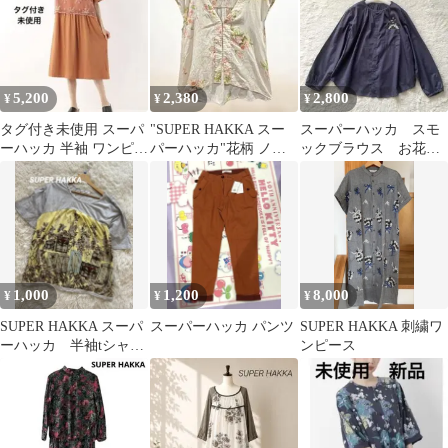
5,200
2,380
2,800
¥
¥
¥
タグ付き未使用 スーパ
"SUPER HAKKA スー
スーパーハッカ スモ
ーハッカ 半袖 ワンピー
パーハッカ"花柄 ノー
ックブラウス お花の
ス
スリーブ ブラウス ※リ
刺繍 ネイビー ノー
ペア
カラー
1,000
1,200
8,000
¥
¥
¥
SUPER HAKKA スーパ
スーパーハッカ パンツ
SUPER HAKKA 刺繍ワ
ーハッカ 半袖tシャ
ンピース
ツ カットソー ブラ
ウス