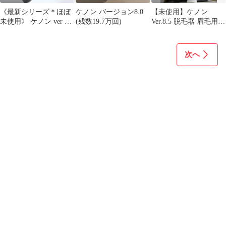
《最新シリーズ＊ほぼ
ケノン バージョン8.0
【未使用】ケノン
未使用》 ケノン ver 8.0
(残数19.7万回)
Ver.8.5 脱毛器 眉毛用器
スーパー プレミアム ス
具付＋新品美顔カート
キン カートリッジ ２つ
リッジ付き
付き エムテック KE-
次へ
NON ke-non 脱毛器
,2607N421