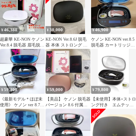
46,380
30,000
46,900
¥
¥
¥
超豪華 KE-NON ケノン
KE-NON Ver.8.6J 脱毛
ケノン KE-NON ver.8.5
Ver.8.4 脱毛器 眉毛脱毛
器 本体 ストロング ス
脱毛器 カートリッジ＋
器付 【H031】
ーパープレミアム2
サングラス付き
59,300
59,000
79,800
¥
¥
¥
《最新モデル＊ほぼ未
【美品】 ケノン 脱毛器
【未使用】本体+ストロ
使用》 ケノン ver 8.7
バージョン 8.6 付属品
ング付き エムテッ
スーパープレミアム 2
全て有り
ク ケノン8.7 最新
カートリッジ 付き エム
脱毛器
テック KE-NON ke-non
脱毛器 ,2607N443