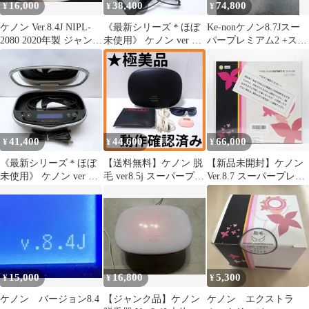
16,000
38,400
74,800
¥
¥
¥
ケノン Ver.8.4J NIPL-
《最新シリーズ＊ほぼ
Ke-nonケノン8.7Jスー
2080 2020年製 ジャン
未使用》 ケノン ver 8.5
パープレミアム2 +スト
ク 脱毛器
スーパー プレミアム ス
ロング2+エクストララ
キン カートリッジ ２つ
ージ
付き エムテック KE-
NON ke-non 脱毛器
,2607N427
41,400
44,600
66,000
¥
¥
¥
《最新シリーズ＊ほぼ
【送料無料】ケノン 脱
【新品未開封】ケノン
未使用》 ケノン ver 8.6
毛 ver8.5j スーパープレ
Ver.8.7 スーパープレミ
スーパープレミアム 2
ミアム NIPL-2080
アム2カートリッジ付き
カートリッジ 付き エム
脱毛器 kenon 本体
テック KE-NON ke-non
脱毛器 ,2608N008
15,000
16,800
5,300
¥
¥
¥
ケノン バージョン8.4
【ジャンク品】ケノン
ケノン エクストラ