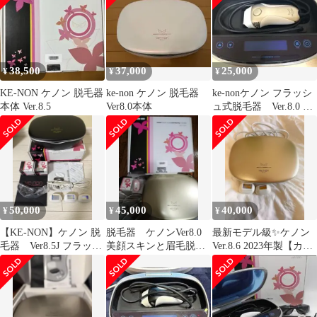
38,500
37,000
25,000
¥
¥
¥
KE-NON ケノン 脱毛器
ke-non ケノン 脱毛器
ke-nonケノン フラッシ
本体 Ver.8.5
Ver8.0本体
ュ式脱毛器 Ver.8.0 眉
毛脱毛器付
50,000
45,000
40,000
¥
¥
¥
【KE-NON】ケノン 脱
脱毛器 ケノンVer8.0
最新モデル級✨ケノン
毛器 Ver8.5J フラッシ
美顔スキンと眉毛脱毛
Ver.8.6 2023年製【カー
ュ式脱毛器
器は未使用
トリッジ残量9割以上】