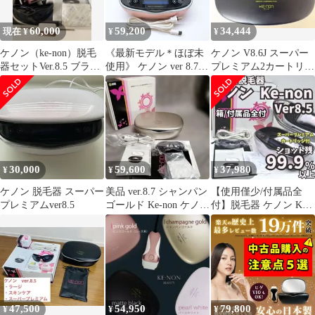
60,000
59,200
34,444
現在 ¥
¥
¥
ケノン（ke-non）脱毛
《最新モデル＊ほぼ未
ケノン V8.6J スーパー
器セットVer.8.5 ブラッ
使用》 ケノン ver 8.7
プレミアム2カートリッ
ク
スーパープレミアム 2
ジ 脱毛器 KE-NON
カートリッジ 付き エム
テック KE-NON ke-non
脱毛器 ,2608N011
30,000
59,600
37,980
¥
¥
¥
ケノン 脱毛器 スーパー
美品 ver.8.7 シャンパン
【使用僅少/付属品全
プレミアムver8.5
ゴールド Ke-non ケノ
付】脱毛器 ケノン Ke-
ン 14
non 8.5 パールホワイト
47,500
54,950
79,800
¥
¥
¥