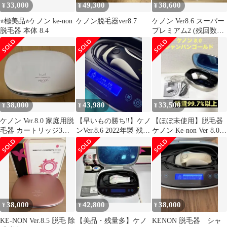
33,000
49,300
38,600
¥
¥
¥
⭐︎極美品⭐︎ケノン ke-non
ケノン脱毛器ver8.7
ケノン Ver8.6 スーパー
脱毛器 本体 8.4
プレミアム2 (残回数
90%以上)
38,000
43,980
33,500
¥
¥
¥
ケノン Ver.8.0 家庭用脱
【早いもの勝ち‼️】ケノ
【ほぼ未使用】脱毛器
毛器 カートリッジ3個
ンVer.8.6 2022年製 残量
ケノン Ke-non Ver 8.0
付き
99%以上（Lv10)
シャンパンゴールド
38,000
42,800
38,000
¥
¥
¥
KE-NON Ver.8.5 脱毛 除
【美品・残量多】ケノ
KENON 脱毛器 シャ