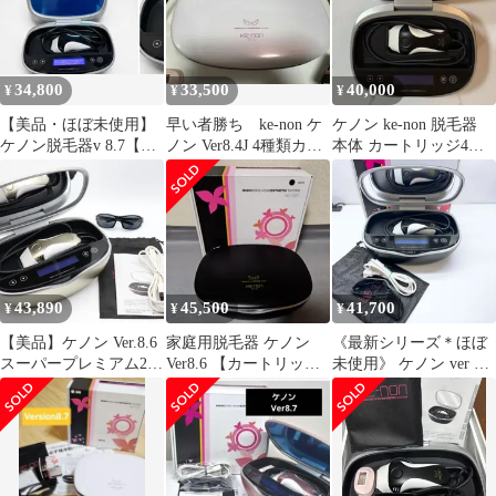
34,800
33,500
40,000
¥
¥
¥
【美品・ほぼ未使用】
早い者勝ち ke-non ケ
ケノン ke-non 脱毛器
ケノン脱毛器v 8.7【残
ノン Ver8.4J 4種類カー
本体 カートリッジ4個
量99.9%】
トリッジ付き
付き
43,890
45,500
41,700
¥
¥
¥
【美品】ケノン Ver.8.6
家庭用脱毛器 ケノン
《最新シリーズ＊ほぼ
スーパープレミアム2カ
Ver8.6 【カートリッジ
未使用》 ケノン ver 8.6
ートリッジ付き 脱毛器
の残量多めです】
スーパープレミアム 2
kenon 本体
カートリッジ 付き エム
テック KE-NON ke-non
脱毛器 ,2607N414