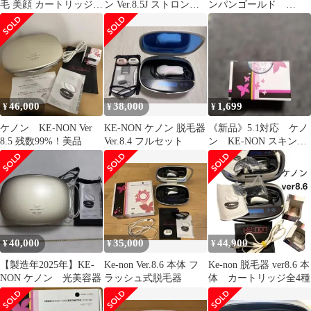
毛 美顔 カートリッジ2
ン Ver.8.5J ストロング
ンパンゴールド
種付き
付 脱毛器
ver8.6J
46,000
38,000
1,699
¥
¥
¥
ケノン KE-NON Ver
KE-NON ケノン 脱毛器
《新品》5.1対応 ケノ
8.5 残数99%！美品
Ver.8.4 フルセット
ン KE-NON スキン
カートリッジ 2711
40,000
35,000
44,900
¥
¥
¥
【製造年2025年】KE-
Ke-non Ver.8.6 本体 フ
Ke-non 脱毛器 ver8.6 本
NON ケノン 光美容器
ラッシュ式脱毛器
体 カートリッジ全4種