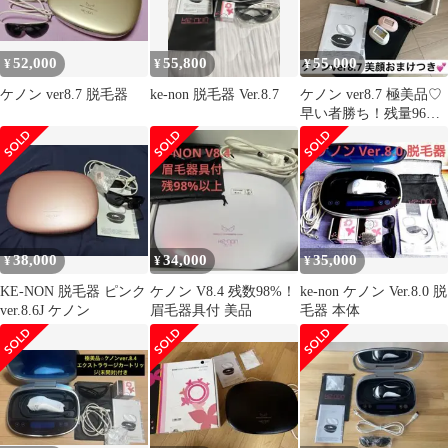
52,000
55,800
55,000
¥
¥
¥
ケノン ver8.7 脱毛器
ke-non 脱毛器 Ver.8.7
ケノン ver8.7 極美品♡
早い者勝ち！残量96%
2023年製 使用頻度低め
38,000
34,000
35,000
¥
¥
¥
KE-NON 脱毛器 ピンク
ケノン V8.4 残数98%！
ke-non ケノン Ver.8.0 脱
ver.8.6J ケノン
眉毛器具付 美品
毛器 本体