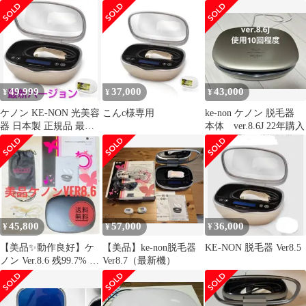
ット(美顔追加可能)
49,999
37,000
43,000
¥
¥
¥
ケノン KE-NON 光美容
こんc様専用
ke-non ケノン 脱毛器
器 日本製 正規品 最新
本体 ver.8.6J 22年購入
バージョン Ver8.7
45,800
57,000
36,000
¥
¥
¥
【美品✨動作良好】ケ
【美品】ke-non脱毛器
KE-NON 脱毛器 Ver8.5
ノン Ver.8.6 残99.7% ス
Ver8.7（最新機）
ーパープレミアム2