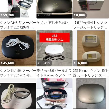
59,200
39,800
8,000
¥
¥
¥
ケノン Ver8.7J スーパー
ケノン 脱毛器 Ver.8.4
【新品未開封】ケノン
プレミアム2 残99% エ
ラージカートリッジ
ムテック 脱毛器
（Ver 8.6用）
45,600
39,499
16,000
¥
¥
¥
ケノン 脱毛器 スーパー
美品 ver.8.6 パールホワ
2個 Ke-non ケノン 脱毛
プレミアム2 2023年製
イト Ke-non ケノン 7
器 カートリッジ スーパ
バージョン8.6J
ープレミアム ストロン
グ