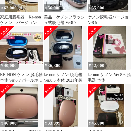
62,000
56,000
35,000
¥
¥
¥
家庭用脱毛器 Ke-non
美品 ケノンフラッシ
ケノン脱毛器バージョ
ケノン バージョン
ュ式脱毛器 Ver8.7
ン8.5
Ver8.7 ストロング付
き
40,000
36,800
42,000
¥
¥
¥
KE-NON ケノン 脱毛器
ke-non ケノン 脱毛器
ke-non ケノン Ver.8.6 脱
本体 ver.8.7 パールホワ
Ver.8.5 本体 2021年製
毛器 本体
イト
46,000
33,999
45,000
¥
¥
¥