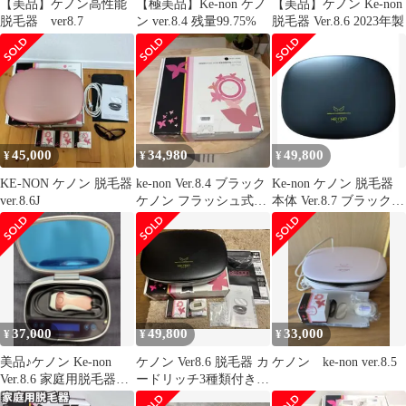
【美品】ケノン高性能
【極美品】Ke-non ケノ
【美品】ケノン Ke-non
脱毛器 ver8.7
ン ver.8.4 残量99.75%
脱毛器 Ver.8.6 2023年製
45,000
34,980
49,800
¥
¥
¥
KE-NON ケノン 脱毛器
ke-non Ver.8.4 ブラック
Ke-non ケノン 脱毛器
ver.8.6J
ケノン フラッシュ式脱
本体 Ver.8.7 ブラック
毛器
フルセット
37,000
49,800
33,000
¥
¥
¥
美品♪ケノン Ke-non
ケノン Ver8.6 脱毛器 カ
ケノン ke-non ver.8.5
Ver.8.6 家庭用脱毛器
ードリッチ3種類付き
新品カートリッジ付き
残量多 ブラック