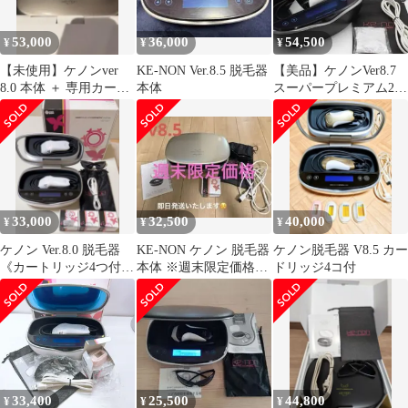
53,000
36,000
54,500
¥
¥
¥
【未使用】ケノンver
KE-NON Ver.8.5 脱毛器
【美品】ケノンVer8.7
8.0 本体 ＋ 専用カート
本体
スーパープレミアム2付
リッジ 計4つ セット
き 脱毛器 kenon 本
体
33,000
32,500
40,000
¥
¥
¥
ケノン Ver.8.0 脱毛器
KE-NON ケノン 脱毛器
ケノン脱毛器 V8.5 カー
《カートリッジ4つ付
本体 ※週末限定価格！
ドリッジ4コ付
き》
週明け38000円に戻しま
す
33,400
25,500
44,800
¥
¥
¥