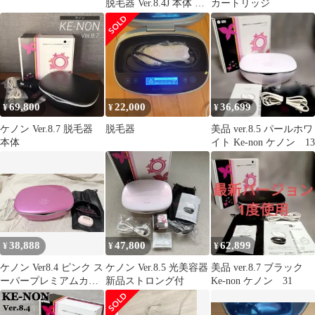
脱毛器 Ver.8.4J 本体 ＋
カートリッジ
カートリッジ2種
69,800
22,000
36,699
¥
¥
¥
ケノン Ver.8.7 脱毛器
脱毛器
美品 ver.8.5 パールホワ
本体
イト Ke-non ケノン 13
38,888
47,800
62,899
¥
¥
¥
ケノン Ver8.4 ピンク ス
ケノン Ver.8.5 光美容器
美品 ver.8.7 ブラック
ーパープレミアムカー
新品ストロング付
Ke-non ケノン 31
トリッジ付 箱あり