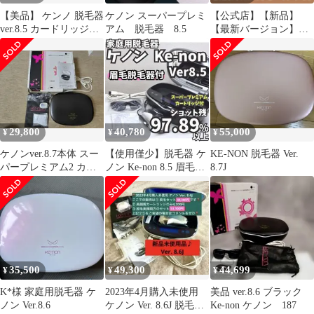
【美品】 ケンノ 脱毛器
ケノン スーパープレミ
【公式店】【新品】
ver.8.5 カードリッジ複
アム 脱毛器 8.5
【最新バージョン】ケ
数あり
ノン 日本製【３年保証
付き】送料無料 脱毛器
ランキング1位※ VIO
ひげ 髭 顔 家庭用 ムダ
毛 ヒゲ ボディ メンズ
レディース アンダーヘ
ア 本体 スーパープレミ
29,800
40,780
55,000
¥
¥
¥
アムカートリッジ付 ver
8.7 ※説明欄詳細参照
ケノンver.8.7本体 スー
【使用僅少】脱毛器 ケ
KE-NON 脱毛器 Ver.
パープレミアム2 カー
ノン Ke-non 8.5 眉毛脱
8.7J
トリッジ付き 脱毛器
毛器付 マットブラック
35,500
49,300
44,699
¥
¥
¥
K*様 家庭用脱毛器 ケ
2023年4月購入未使用
美品 ver.8.6 ブラック
ノン Ver.8.6
ケノン Ver. 8.6J 脱毛セ
Ke-non ケノン 187