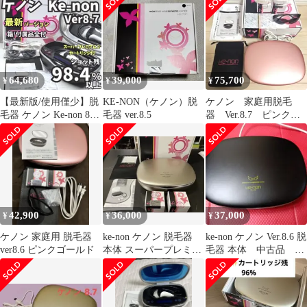
64,680
39,000
75,700
¥
¥
¥
【最新版/使用僅少】脱
KE-NON（ケノン）脱
ケノン 家庭用脱毛
毛器 ケノン Ke-non 8.7
毛器 ver.8.5
器 Ver.8.7 ピンクゴ
マットブラック
ールド
42,900
36,000
37,000
¥
¥
¥
ケノン 家庭用 脱毛器
ke-non ケノン 脱毛器
ke-non ケノン Ver.8.6 脱
ver8.6 ピンクゴールド
本体 スーパープレミア
毛器 本体 中古品
ム
2022年製