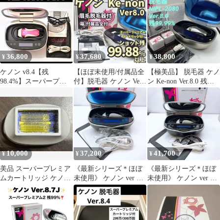
ートリッジ 付き エムテ
ック KE-NON ke-non 脱
毛器 ,2608N040
36,800
37,680
38,800
¥
¥
¥
ケノン v8.4【残
【ほぼ未使用/付属品全
【極美品】 脱毛器 ケノ
98.4%】スーパープレ
付】脱毛器 ケノン Ver
ン Ke-non Ver.8.0 残
ミアムカートリッジ 脱
8.0 眉毛脱毛器付 ゴー
99.99%
毛器
ルド
10,000
37,200
41,700
¥
¥
¥
美品 スーパープレミア
《最新シリーズ＊ほぼ
《最新シリーズ＊ほぼ
ムカートリッジ ケノン
未使用》 ケノン ver 8.5
未使用》 ケノン ver 8.6
脱毛器 美顔器❸
スーパー プレミアム カ
スーパープレミアム 2
ートリッジ 付き エムテ
カートリッジ 付き エム
ック KE-NON ke-non 脱
テック KE-NON ke-non
毛器 ,2608N029
脱毛器 ,2607N423