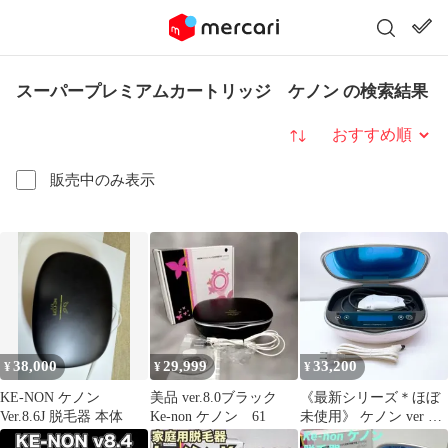
スーパープレミアムカートリッジ ケノン の検索結果
並び替え
販売中のみ表示
38,000
29,999
33,200
¥
¥
¥
KE-NON ケノン
美品 ver.8.0ブラック
《最新シリーズ＊ほぼ
Ver.8.6J 脱毛器 本体
Ke-non ケノン 61
未使用》 ケノン ver 8.4
スーパー プレミアム カ