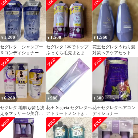
1,200
1,500
1,560
¥
¥
¥
セグレタ シャンプー
セグレタ 1本でトップ
花王セグレタうねり髪
＆コンディショナー
ふっくら毛先まとまる
対策ヘアケアセット 本
詰め替え 340ml うね
シャンプー 詰替用2個
体430ml ２本
る髪もまとまる
セット
6,200
980
300
¥
¥
¥
セグレタ 地肌も髪も洗
花王 Segreta セグレタヘ
花王セグレタヘアコン
えるマッサージ美容ク
アトリートメントg
ディショナー
リーム 本体＆詰替用
180g