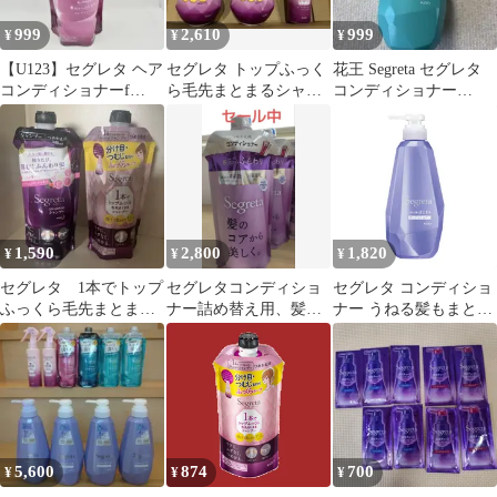
999
2,610
999
¥
¥
¥
【U123】セグレタ ヘア
セグレタ トップふっく
花王 Segreta セグレタ
コンディショナーf
ら毛先まとまるシャン
コンディショナー
340ml 新品未使用
プー 2本 髪の美容液 1
430ml
本 計3本
1,590
2,800
1,820
¥
¥
¥
セグレタ 1本でトップ
セグレタコンディショ
セグレタ コンディショ
ふっくら毛先まとまる
ナー詰め替え用、髪と
ナー うねる髪もまとま
シャンプー285ml
地肌の美容液、 セラミ
る 本体
ド配合、4本
5,600
874
700
¥
¥
¥