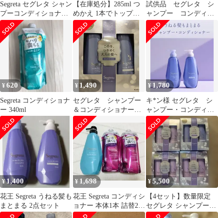
Segreta セグレタ シャン
【在庫処分】285ml つ
試供品 セグレタ シ
プーコンディショナー
めかえ 1本でトップふ
ャンプー コンディシ
トリートメント10点セ
っくらシャンプー セグ
ョナー
ット
レタ
620
1,490
1,780
¥
¥
¥
Segreta コンディショナ
セグレタ シャンプー
キ*ン様 セグレタ シ
ー 340ml
＆コンディショナー
ャンプー・コンディシ
うねる髪もまとまる
ョナー本体ペア さらり
430ml
まとまる 月下美
1,400
1,698
5,500
¥
¥
¥
花王 Segreta うねる髪も
花王 Segreta コンディシ
【4セット】数量限定
まとまる 2点セット
ョナー 本体1本 詰替2個
セグレタ シャンプー
セット
コンディショナー