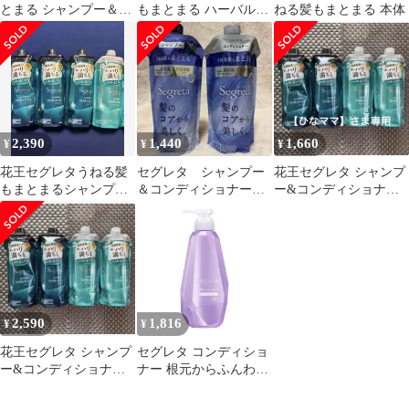
とまる シャンプー＆コ
もまとまる ハーバルブ
ねる髪もまとまる 本体
ンディショナーセット
ーケ シャンプー・ コン
ディショナー
2,390
1,440
1,660
¥
¥
¥
花王セグレタうねる髪
セグレタ シャンプー
花王セグレタ シャンプ
もまとまるシャンプ
＆コンディショナー
ー&コンディショナー
ー・コンディショナー
詰め替え 340ml うね
〈ハーバルブーケの香
セット
る髪もまとまる
り〉詰替2本
2,590
1,816
¥
¥
花王セグレタ シャンプ
セグレタ コンディショ
ー&コンディショナー
ナー 根元からふんわり
〈ハーバルブーケの香
本体
り〉詰替各2本