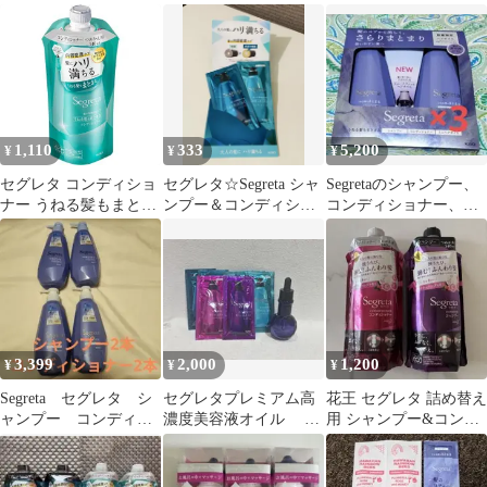
もまとまる✨つめかえ
ンディショナーセット
アオイル 数量限定 うね
用✨340ml✨
り
1,110
333
5,200
¥
¥
¥
セグレタ コンディショ
セグレタ☆Segreta シャ
Segretaのシャンプー、
ナー うねる髪もまとま
ンプー＆コンディショ
コンディショナー、ヘ
る つめかえ用 340ml
ナー（試供品）
アオイルの3点セット×3
セット
3,399
2,000
1,200
¥
¥
¥
Segreta セグレタ シ
セグレタプレミアム高
花王 セグレタ 詰め替え
ャンプー コンディシ
濃度美容液オイル サ
用 シャンプー&コンデ
ョナー 新品 本体ボ
ンプルセット
ィショナー セット
トル 4本