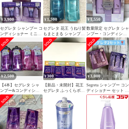
3,900
1,500
1,550
¥
¥
¥
セグレタ シャンプー コ
セグレタ 花王 うねり髪
数量限定 セグレタ シャ
ンディショナー ミニヘ
もまとまる シャンプー
ンプー・コンディショ
アミスト 根元からふん
コンディショナー 各1
ナー本体ペア 根元から
わり×3
ふんわりタイプ
2,500
300
3,000
¥
¥
¥
【4本】セグレタ シャ
【新品・未開封】花王
Segreta シャンプー コン
ンプー&コンディショ
セグレタ ふっくらボリ
ディショナー セット 2
ナー〈アロマティック
ューム トリートメント
種、セグレタシャンプ
ローズの香り
４個セット
ー