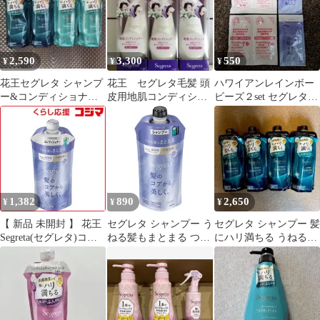
2,590
3,300
550
¥
¥
¥
花王セグレタ シャンプ
花王 セグレタ毛髪 頭
ハワイアンレインボー
ー&コンディショナー
皮用地肌コンディショ
ビーズ２set セグレタ１
〈ハーバルブーケの香
ナー 200mlｘ3個セット
set シャンプーコンデ
り〉詰替各2本
ィショナー
1,382
890
2,650
¥
¥
¥
【 新品 未開封 】 花王
セグレタ シャンプー う
セグレタ シャンプー 髪
Segreta(セグレタ)コン
ねる髪もまとまる つめ
にハリ満ちる うねる髪
ディショナー うねる髪
かえ用
もまとまる 詰替 340ml
もまとまる つめかえ用
4個
340mL 未使用 送料無料