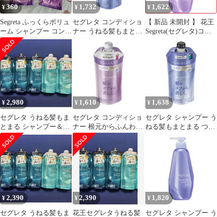
360
1,732
1,622
¥
¥
¥
Segreta ふっくらボリュ
セグレタ コンディショ
【 新品 未開封 】 花王
ーム シャンプー コンデ
ナー うねる髪もまとま
Segreta(セグレタ)コン
ィショナー
る つめかえ用
ディショナー 根元から
ふんわり 本体 430mL
未使用 送料無料
2,980
1,610
1,638
¥
¥
¥
セグレタ うねる髪もま
セグレタ コンディショ
セグレタ シャンプー う
とまる シャンプー＆コ
ナー 根元からふんわり
ねる髪もまとまる つめ
ンディショナーセット
つめかえ用
かえ用
2,390
2,390
1,820
¥
¥
¥
セグレタ うねる髪もま
花王セグレタうねる髪
セグレタ シャンプー う