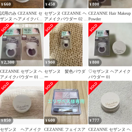
660
450
800
¥
¥
¥
試用のみ CEZANNE セ
セザンヌ CEZANNE ヘ
CEZANNE Hair Makeup
ザンヌ ヘアメイクパウ
アメイクパウダー 02 明
Powder
ダー 02 明るめブラウン
るめブラウン
2,300
900
800
¥
¥
¥
CEZANNE セザンヌ ヘ
セザンヌ 髪色パウダ
♡セザンヌ ヘアメイク
アメイクパウダー 01 な
ー
パウダー 01
じみブラウン 2個セッ
ト
850
600
777
¥
¥
¥
セザンヌ ヘアメイク
CEZANNE フェイスア
CEZANNE セザンヌ ヘ