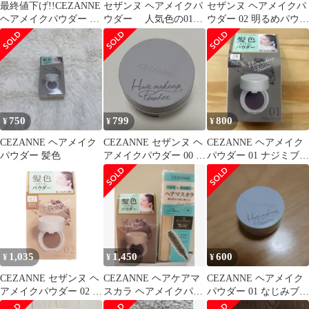
最終値下げ!!CEZANNE
セザンヌ ヘアメイクパ
セザンヌ ヘアメイクパ
ヘアメイクパウダー な
ウダー 人気色の01な
ウダー 02 明るめパウダ
じみブラウン
じみブラウン
ー
750
799
800
¥
¥
¥
CEZANNE ヘアメイク
CEZANNE セザンヌ ヘ
CEZANNE ヘアメイク
パウダー 髪色
アメイクパウダー 00 ダ
パウダー 01 ナジミブラ
ークブラウン 残量9割
ウン
以上
1,035
1,450
600
¥
¥
¥
CEZANNE セザンヌ ヘ
CEZANNE ヘアケアマ
CEZANNE ヘアメイク
アメイクパウダー 02 明
スカラ ヘアメイクパウ
パウダー 01 なじみブラ
るめブラウン 4g 薄毛
ダー
ウン 本体