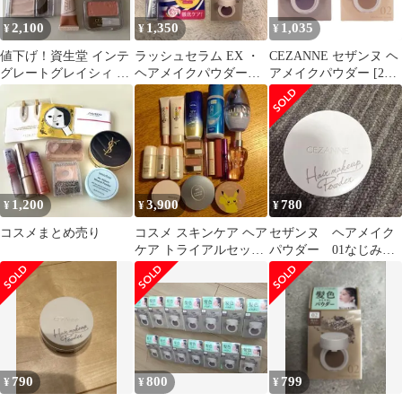
2,100
1,350
1,035
¥
¥
¥
値下げ！資生堂 インテ
ラッシュセラム EX ・
CEZANNE セザンヌ ヘ
グレートグレイシィ セ
ヘアメイクパウダー・
アメイクパウダー [2種
ザンヌ キャンメイク 6
スカルプ マッサージブ
類から選べる] 4g 薄毛
点まとめ売り
ラシセット
白髪 生え際 分け目[定
形内郵便]
1,200
3,900
780
¥
¥
¥
コスメまとめ売り
コスメ スキンケア ヘア
セザンヌ ヘアメイク
ケア トライアルセット
パウダー 01なじみブ
まとめ売り
ラウン
790
800
799
¥
¥
¥