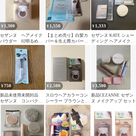
1,300
1,550
1,333
¥
¥
¥
セザンヌ ヘアメイク
【まとめ売り】白髪カ
セザンヌ KATE シェー
パウダー 02明るめブ
バー＆生え際カバー＆
ディング ヘアメイクパ
ラウン
ベースメイクウォータ
ウダー 3点セット
ー
750
2,500
3,500
¥
¥
¥
新品未使用未開封品
スロウヘアカラーコン
新品CEZANNE セザン
セザンヌ コンパクト
シーラー ブラウンとセ
ヌ メイクアップ セット
ブラシ
ザンヌ ヘアメイクパウ
ダー 01セット