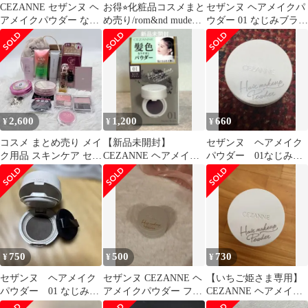
CEZANNE セザンヌ ヘ
お得⭐︎化粧品コスメまと
セザンヌ ヘアメイクパ
アメイクパウダー なじ
め売り/rom&nd mude
ウダー 01 なじみブラウ
みブラウン
AMUSE CEZANNE
ン
2,600
1,200
660
¥
¥
¥
コスメ まとめ売り メイ
【新品未開封】
セザンヌ ヘアメイク
ク用品 スキンケア セッ
CEZANNE ヘアメイク
パウダー 01なじみブ
ト
パウダー 01 なじみブラ
ラウン
ウン
750
500
730
¥
¥
¥
セザンヌ ヘアメイク
セザンヌ CEZANNE ヘ
【いちご姫さま専用】
パウダー 01 なじみブ
アメイクパウダー フェ
CEZANNE ヘアメイク
ラウン 1回使用
イス&ヘア用シェーデ
パウダー 01 なじみブラ