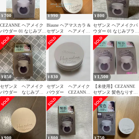
700
990
800
¥
¥
¥
CEZANNE ヘアメイク
Blaune ヘアマスカラ &
セザンヌ ヘアメイクパ
パウダー 01 なじみブラ
セザンヌ ヘアメイク
ウダー 01 なじみブラウ
ウン
パウダー なじみブラウ
ン
ン
850
830
1,500
¥
¥
¥
セザンヌ ヘアメイク
セザンヌ ヘアメイク
【未使用】CEZANNE
パウダー なじみブラ
パウダー CEZANNE
セザンヌ 髪色なりすま
ウン
白髪 薄毛 メイク
しパウダー ２個セット
900
800
750
¥
¥
¥