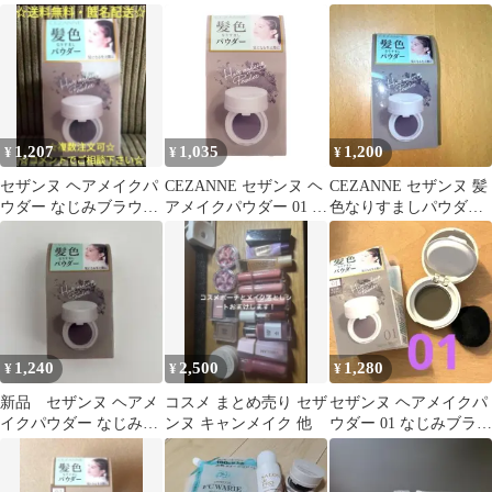
ン コンパクトブラ
じみブラウン パウダー
ウン
シ セット
1,207
1,035
1,200
¥
¥
¥
セザンヌ ヘアメイクパ
CEZANNE セザンヌ ヘ
CEZANNE セザンヌ 髪
ウダー なじみブラウン
アメイクパウダー 01 な
色なりすましパウダー
4.0g 髪色なりすましパ
じみブラウン 4g 薄毛
01 なじみブラウン
ウダー
白髪 生え際 分け目[定
形内郵便]
1,240
2,500
1,280
¥
¥
¥
新品 セザンヌ ヘアメ
コスメ まとめ売り セザ
セザンヌ ヘアメイクパ
イクパウダー なじみブ
ンヌ キャンメイク 他
ウダー 01 なじみブラウ
ラウン
ン 新品 髪色なりすまし
パウダー