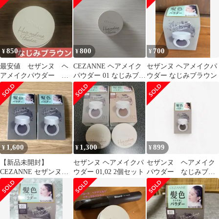
850
800
700
¥
¥
¥
最安値 セザンヌ ヘ
CEZANNE ヘアメイク
セザンヌ ヘアメイクパ
アメイクパウダー な
パウダー 01 なじみブラ
ウダー なじみブラウン
じみブラウン【美品送
ウン
料込匿名便】
1,600
1,300
899
¥
¥
¥
【新品未開封】
セザンヌ ヘアメイクパ
セザンヌ ヘアメイク
CEZANNE セザンヌヘ
ウダー 01,02 2個セット
パウダー なじみブラ
アメイクパウダーなじ
ウン ヘアケア ブラ
みブラウン2個セット
ウン