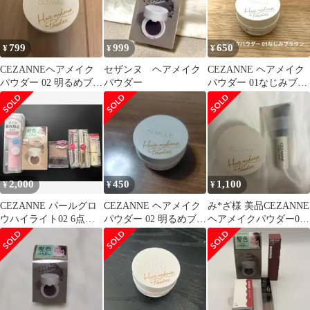
799
999
650
¥
¥
¥
CEZANNEヘアメイク
セザンヌ ヘアメイク
CEZANNE ヘアメイク
パウダー 02 明るめブラ
パウダー
パウダー 01なじみブラ
ウン
ウン シェーディング
2,000
450
1,100
¥
¥
¥
CEZANNE パールグロ
CEZANNE ヘアメイク
み*ざ様 美品CEZANNE
ウハイライト02 6点セ
パウダー 02 明るめブラ
ヘアメイクパウダー02
ット おまけ付き
ウン
明るめブラウン&ブラ
シ