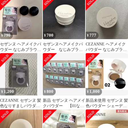
ィング
ウン
790
700
777
¥
¥
¥
セザンヌ ヘアメイクパ
セザンヌヘアメイクパ
CEZANNE ヘアメイク
ウダー なじみブラウン
ウダー なじみブラウ
パウダー なじみブラウ
髪色なりすましパウダ
ン
ン
ー
1,200
800
1,000
¥
¥
¥
CEZANNE セザンヌ 髪
新品 セザンヌ ヘアメイ
新品未使用 セザンヌ 髪
色なりすましパウダー
クパウダー 【01なじ
色パウダー シェーディ
01 なじみブラウン
みブラウン】 4.0g
ング 02 明るめブラウン