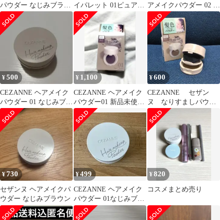
パウダー なじみブラウ
イパレット 01ピュアコ
アメイクパウダー 02 明
ン
ーラル
るめブラウン
500
1,100
600
¥
¥
¥
CEZANNE ヘアメイク
CEZANNE ヘアメイク
CEZANNE セザン
パウダー 01 なじみブラ
パウダー01 新品未使用
ヌ なりすましパウダ
ウン
未開封
ー 明るめブラウン
730
499
820
¥
¥
¥
セザンヌ ヘアメイクパ
CEZANNE ヘアメイク
コスメまとめ売り
ウダー なじみブラウン
パウダー 01なじみブラ
ウン シェーディング