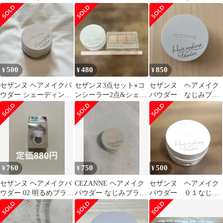
ウン 白髪隠し シェ
ウン
ーディング
500
480
850
¥
¥
¥
セザンヌ ヘアメイクパ
セザンヌ3点セット⭐︎コ
セザンヌ ヘアメイク
ウダー シェーディング
ンシーラー2点&シェー
パウダー なじみブラ
01なじみブラウン
ディングパウダー
ウン
760
750
500
¥
¥
¥
セザンヌ ヘアメイクパ
CEZANNE ヘアメイク
セザンヌ ヘアメイク
ウダー 02 明るめブラウ
パウダー なじみブラウ
パウダー ０１なじみ
ン
ン シェーディング
ブラウン