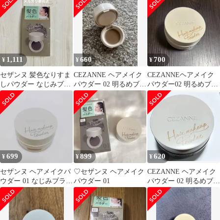
白髪 生え際 分け目[定
形内郵便]
1,111
660
700
¥
¥
¥
セザンヌ 髪色なりすま
CEZANNE ヘアメイク
CEZANNEヘアメイク
しパウダー なじみブラ
パウダー 02 明るめブラ
パウダー02 明るめブラ
ウン
ウン
ウン
699
899
620
¥
¥
¥
セザンヌ ヘアメイクパ
♡セザンヌ ヘアメイク
CEZANNE ヘアメイク
ウダー 01 なじみブラウ
パウダー 01
パウダー 02 明るめブラ
ン 4g
ウン