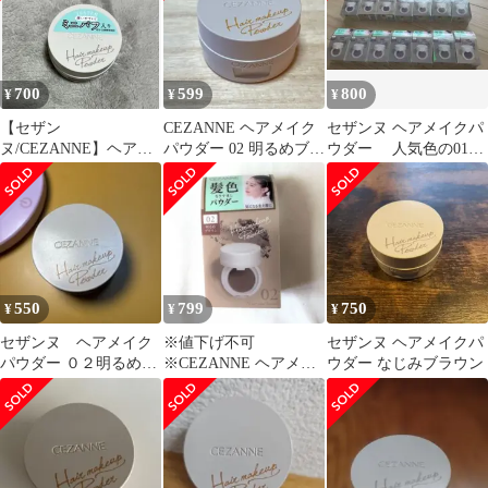
700
599
800
¥
¥
¥
【セザン
CEZANNE ヘアメイク
セザンヌ ヘアメイクパ
ヌ/CEZANNE】ヘアメ
パウダー 02 明るめブラ
ウダー 人気色の01な
イクパウダー なじみブ
ウン セザンヌ
じみブラウン（4.0g）
ラウン
550
799
750
¥
¥
¥
セザンヌ ヘアメイク
※値下げ不可
セザンヌ ヘアメイクパ
パウダー ０２明るめブ
※CEZANNE ヘアメイ
ウダー なじみブラウン
ラウン
クパウダー 02 明るめブ
ラウン セザンヌ