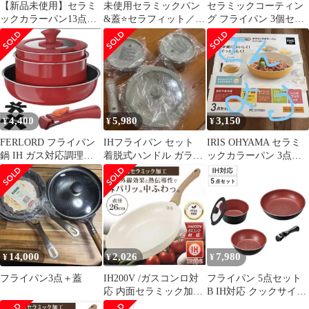
【新品未使用】セラミ
未使用セラミックパン
セラミックコーティン
ックカラーパン13点
&蓋⭐️セラフィット／
グ フライパン 3個セッ
SET CC-13S
28cm／GOLD／
ト
ShopJapan
4,400
5,980
3,150
¥
¥
¥
FERLORD フライパン
IHフライパン セット
IRIS OHYAMA セラミ
鍋 IH ガス対応調理器
着脱式ハンドル ガラス
ックカラーパン 3点セ
具 7点 レッド セット
蓋付き
ット H-CC-SE3
14,000
2,026
7,980
¥
¥
¥
フライパン3点＋蓋
IH200V /ガスコンロ対
フライパン 5点セット
応 内面セラミック加工
B IH対応 クックサイン
フライパン 直径 26cm
取っ手付き ガラス蓋付