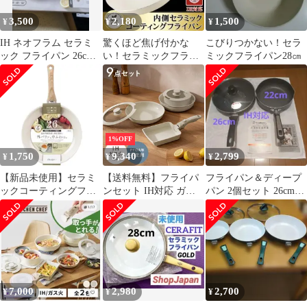
3,500
2,180
1,500
¥
¥
¥
IH ネオフラム セラミ
驚くほど焦げ付かな
こびりつかない！セラ
ック フライパン 26cm
い！セラミックフライ
ミックフライパン28㎝
蓋つき
パン 26cm
1%OFF
1,750
9,340
2,799
¥
¥
¥
【新品未使用】セラミ
【送料無料】フライパ
フライパン＆ディープ
ックコーティングフラ
ンセット IH対応 ガス
パン 2個セット 26cm
イパン 26cm(送料込)
火対応 オーブン対応 セ
22cm ガラス蓋 IH対応
ラミック コーティング
深型 鍋 卵焼き 食洗器
対応 まとめて収納 脱着
式ハンドル 耐熱温度
220℃ 9点セット コー
ド:22430
7,000
2,980
2,700
¥
¥
¥