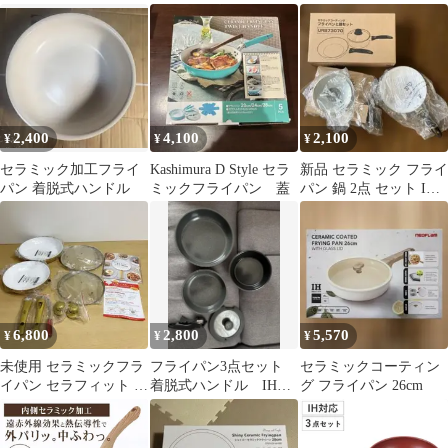
フライパン 直径 26cm
フライパン 直径 26cm
28cm
2,400
4,100
2,100
¥
¥
¥
セラミック加工フライ
Kashimura D Style セラ
新品 セラミック フライ
パン 着脱式ハンドル
ミックフライパン 蓋
パン 鍋 2点 セット IH
対応 20cm 16cm 赤
6,800
2,800
5,570
¥
¥
¥
未使用 セラミックフラ
フライパン3点セット
セラミックコーティン
イパン セラフィット 4
着脱式ハンドル IH対
グ フライパン 26cm
点セット24cm28cm ガ
応
ラス蓋