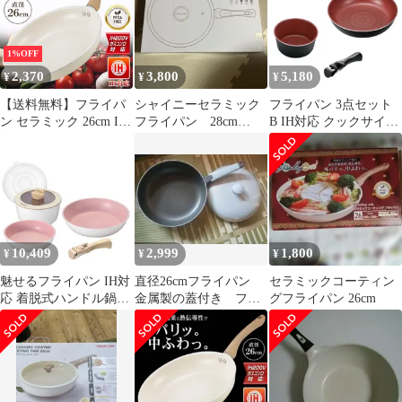
1%OFF
2,370
3,800
5,180
¥
¥
¥
【送料無料】フライパ
シャイニーセラミック
フライパン 3点セット
ン セラミック 26cm IH
フライパン 28cm
B IH対応 クックサイン
対応 焦げ付きにくい セ
DSSH28-WHRE
取っ手付き クックウェ
ラミックフライパン 軽
ア3点セットB 取っ手が
い 遠赤外線 ih ガス火
取れる （ フライパン
時短調理 お手入れ簡単
24cm 鍋16cm ガス火対
炒め鍋 80S◇ セラミッ
応 アルミ 取っ手が取れ
クフライパン コー
る 浅型フライパン 深型
ド:20028
セット オール熱源対応
10,409
2,999
1,800
¥
¥
¥
）)
魅せるフライパン IH対
直径26cmフライパン
セラミックコーティン
応 着脱式ハンドル鍋3
金属製の蓋付き フッ
グフライパン 26cm
点セット MB-2164
素樹脂加工