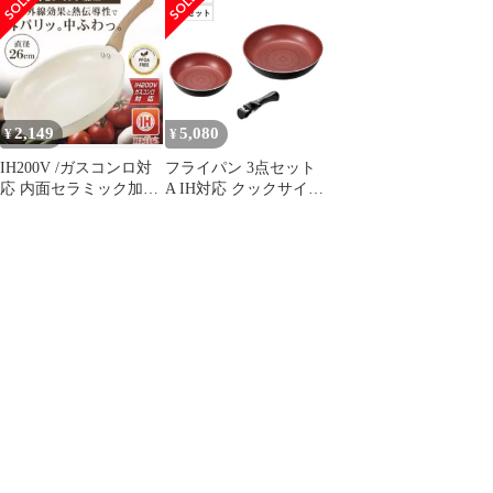
き クックウェア3点セ
ットB 取っ手が取れる
（ 炒め鍋20cm フライ
パン26cm 鍋18cm アル
ミ 取っ手が取れる 鍋
浅型フライパン 深型 セ
2,149
5,080
¥
¥
ット ）)
IH200V /ガスコンロ対
フライパン 3点セット
応 内面セラミック加工
A IH対応 クックサイン
フライパン 直径 26cm
取っ手付き クックウェ
ア3点セットA 取っ手が
取れる （ フライパン
20cm フライパン26cm
ガス火対応 アルミ 取っ
手が取れる 浅型フライ
パン オール熱源対応
）)