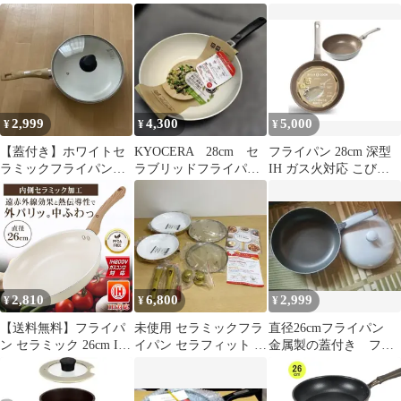
フライパン 直径 26cm
対応
2,999
4,300
5,000
¥
¥
¥
【蓋付き】ホワイトセ
KYOCERA 28cm セ
フライパン 28cm 深型
ラミックフライパン
ラブリッドフライパ
IH ガス火対応 こびり
28cm
ン セラミック 深型
つきにくい 焦げ付きに
くい
2,810
6,800
2,999
¥
¥
¥
【送料無料】フライパ
未使用 セラミックフラ
直径26cmフライパン
ン セラミック 26cm IH
イパン セラフィット 4
金属製の蓋付き フッ
対応 焦げ付きにくい セ
点セット24cm28cm ガ
素樹脂加工
ラミックフライパン 軽
ラス蓋
い 遠赤外線 ih ガス火