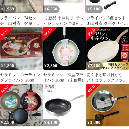
木製ハンドル こびりつ
1,989
6,550
5,180
¥
¥
¥
きにくい おしゃれ ）)
フライパン 24セン
【 新品 未開封 】 テレ
フライパン 3点セット
チ IH対応 軽量 深
ビショッピング研究所
B IH対応 クックサイン
め セラミック加工
《ＩＨ対応》フレーバ
取っ手付き クックウェ
ーストーン ソテーパン
ア3点セットB 取っ手が
（２８ｃｍ）
取れる （ フライパン
6683028CM 未使用 送料
24cm 鍋16cm ガス火対
無料
応 アルミ 取っ手が取れ
る 浅型フライパン 深型
セット オール熱源対応
1,800
2,300
2,180
¥
¥
¥
）)
セラミックコーティン
セラミック 深型フラ
驚くほど焦げ付かな
グフライパン 26cm
イパン26cm (未使用)
い！セラミックフライ
パン 26cm
2,500
4,130
3,300
¥
¥
¥