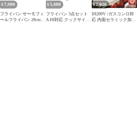
7,980
5,080
2,026
¥
¥
¥
ット ）)
）)
ック加工 フッ素加工な
し )
フライパン サーモフィ
フライパン 3点セット
IH200V /ガスコンロ対
ールフライパン 28cm
A IH対応 クックサイン
応 内面セラミック加工
IH対応 蓋付き （ ガス
取っ手付き クックウェ
フライパン 直径 26cm
火対応 浅型フライパン
ア3点セットA 取っ手が
アルミフライパン 適温
取れる （ フライパン
表示 28センチ フッ素樹
20cm フライパン26cm
脂 PFOAフリー PFOA
ガス火対応 アルミ 取っ
不使用 アルミ製フライ
手が取れる 浅型フライ
パン オール熱源対応
パン オール熱源対応
）)
）)