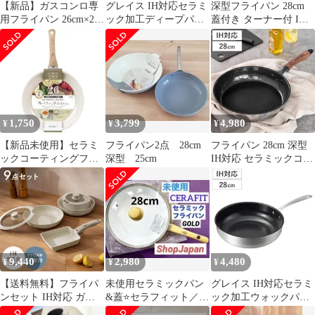
【新品】ガスコンロ専
グレイス IH対応セラミ
深型フライパン 28cm
用フライパン 26cm×2点
ック加工ディープパン
蓋付き ターナー付 IH
炒め鍋 20cmの3点セッ
24cm （ フライパン
対応
ト
24cm IH対応 ガス火対
応 炒め鍋 深型 セラミ
ックコート 軽い セラミ
ック加工 いため鍋 片手
鍋 アルミ製 軽量 こび
りつきにくい おしゃれ
1,750
3,799
4,980
¥
¥
¥
）)
【新品未使用】セラミ
フライパン2点 28cm
フライパン 28cm 深型
ックコーティングフラ
深型 25cm
IH対応 セラミックコー
イパン 26cm(送料込)
ト メセラゼロ いため鍋
（ ガス火対応 炒め鍋
セラミックフライパン
軽い セラミックコーテ
ィング 28センチ アルミ
製 ステンレス製 3層構
造 省エネ 焦げにくい
9,440
2,980
4,480
¥
¥
¥
こびりつきにくい 軽量
）)
【送料無料】フライパ
未使用セラミックパン
グレイス IH対応セラミ
ンセット IH対応 ガス
&蓋⭐️セラフィット／
ック加工ウォックパン
火対応 オーブン対応 セ
28cm／GOLD／
28cm （ フライパン