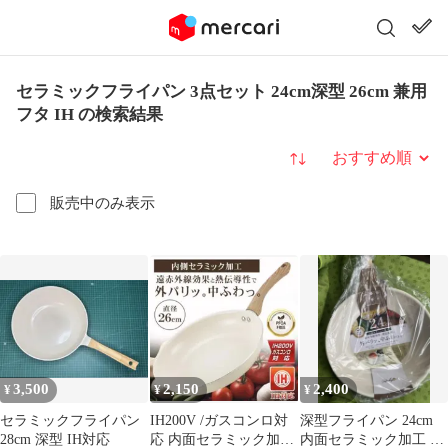
セラミックフライパン 3点セット 24cm深型 26cm 兼用
フタ IH の検索結果
並び替え
販売中のみ表示
3,500
2,150
2,400
¥
¥
¥
セラミックフライパン
IH200V /ガスコンロ対
深型フライパン 24cm
28cm 深型 IH対応
応 内面セラミック加工
内面セラミック加工 IH