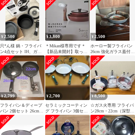
ラミック コーティング
ShopJapan
28cm IH対応 ガス火対
深型 鍋 卵焼き 食洗器
応 炒め鍋 深型 セラミ
対応 まとめて収納 脱着
ックコート 軽い セラミ
式ハンドル 耐熱温度
ック加工 いため鍋 片手
220℃ 9点セット コー
鍋 アルミ製 軽量 こび
ド:22430
りつきにくい おしゃれ
2,500
3,800
2,500
¥
¥
¥
）)
只*ん様 鍋・フライパ
＊Mikan様専用です＊
ホーロー製フライパン
ン4点セット IH、ガス
【新品未開封】取っ手
26cm 強化ガラス蓋付き
対応
が外せる軽量フライパ
ターナーセット
ン＆鍋 5点セッ
2,799
2,700
8,500
¥
¥
¥
フライパン＆ディープ
セラミックコーティン
☆ガス火専用 フライパ
パン 2個セット 26cm
グ フライパン 3個セッ
ン28cm・22cm（深型）
22cm ガラス蓋 IH対応
ト
3個・エッグパン3個 セ
ット